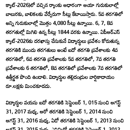
క్యాట్‌-2026)లో వచ్చిన ర్యాంకు ఆధారంగా ఆయా గురుకులాల్లో
బాలురకు, బాలికలకు వేర్వేరుగా సీట్లు కేటాయిస్తారు. 5వ తరగతిలో
అన్ని గురుకులాల్లో మొత్తం 4,080 సీట్లు ఉన్నాయి. 6, 7, 8వ
తరగతుల్లో మిగిలి ఉన్న సీట్లు 1844 వరకు ఉన్నాయి. ఏపీఆర్‌ఎస్‌
క్యాట్‌-2026కు దరఖాస్తు చేసుకునే విద్యార్ధులు ప్రవేశం కోరుతున్న
తరగతికి ముందు తరగతులు అంటే ఐదో తరగతి ప్రవేశాలకు 4వ
తరగతిలో, 6వ తరగతి ప్రవేశాలకు 5వ తరగతిలో, 7వ తరగతి
ప్రవేశాలకు 6 తరగతిలో, 8వ తరగతిలో ప్రవేశాలకు 7వ తరగతిలో
ఉత్తీర్ణత పొంది ఉండాలి. విద్యార్ధుల తల్లిదండ్రుల వార్షికాదాయం
రూ.లక్షకు మించకూడదు.
విద్యార్ధుల వయసు ఐదో తరగతికి సెప్టెంబర్‌ 1, 015 నుంచి ఆగస్ట్
31, 2017 మధ్య, ఆరో తరగతికి సెప్టెంబర్‌ 1, 2014 నుంచి
ఆగస్ట్ 31, 2016 మధ్య, ఏడో తరగతికి సెప్టెంబర్‌ 1, 2013 నుంచి
ఆగస్ట్ 31, 2015 మధ్య, ఎనిమిదో తరగతికి సెప్టెంబర్ 1, 2012