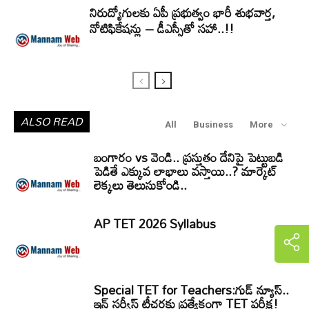
నిరుద్యోగులకు ఏపీ ప్రభుత్వం భారీ శుభవార్త,
నోటిఫికేషన్లు – డీఎస్సీతో సహా..!!
ALSO READ
All
Business
More
బంగారం vs వెండి.. ప్రస్తుతం దేనిపై పెట్టుబడి
పెడితే ఎక్కువ లాభాలు వస్తాయి..? మార్కెట్
లెక్కలు తెలుసుకోండి..
AP TET 2026 Syllabus
Special TET for Teachers:గుడ్ న్యూస్..
ఇన్ సర్వీస్ టీచర్లకు ప్రత్యేకంగా TET పరీక్ష!