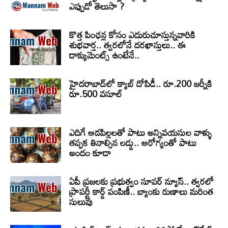
ఎప్పుడో తెలుసా ?
కొత్త పింఛన్ల కోసం ఎదురుచూస్తున్నవారికి
శుభవార్త.. త్వరలోనే దరఖాస్తులు.. ఈ
డాక్యుమెంట్స్ ఉంటేనే..
హైదరాబాద్‌లో క్యాబ్‌ దోపిడీ.. రూ.200 జర్నీకి
రూ.500 వసూల్
ఎదిగే ఆడపిల్లలతో పాటు అన్నివయసుల వాళ్ళు
తప్పక తినాల్సిన లడ్డు.. ఆరోగ్యంతో పాటు
అందం కూడా
ఏపీ ప్రజలకు ప్రభుత్వం సూపర్ న్యూస్.. త్వరలో
ప్రాపర్టీ కార్డ్ పంపిణీ.. బ్యాంకు రుణాలు మరింత
సులువు