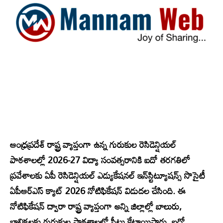
ఆంధ్రప్రదేశ్‌ రాష్ట్ర వ్యాప్తంగా ఉన్న గురుకుల రెసిడెన్షియల్‌
పాఠశాలల్లో 2026-27 విద్యా సంవత్సరానికి ఐదో తరగతిలో
ప్రవేశాలకు ఏపీ రెసిడెన్షియల్ ఎడ్యుకేషనల్ ఇన్‌స్టిట్యూషన్స్ సొసైటీ
ఏపీఆర్‌ఎస్‌ క్యాట్‌ 2026 నోటిఫికేషన్‌ విడుదల చేసింది. ఈ
నోటిఫికేషన్‌ ద్వారా రాష్ట్ర వ్యాప్తంగా అన్ని జిల్లాల్లో బాలురు,
బాలికలకు గురుకుల పాఠశాలల్లో సీట్లు కేటాయిస్తారు. ఐదో