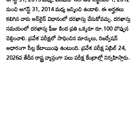
నుంచి ఆగస్ట్ 31, 2014 మధ్య జన్మించి ఉండాలి. ఈ ఆర్హతలు
కలిగిన వారు ఆన్‌లైన్ విధానంలో దరఖాస్తు చేసుకోవచ్చు. దరఖాస్తు
సమయంలో దరఖాస్తు ఫీజు కింద ప్రతి ఒక్కరూ రూ.100 చొప్పున
చెల్లించాలి. ప్రవేశ పరీక్షలో సాధించిన మార్కులు, రిజర్వేషన్
ఆధారంగా సీట్ల కేటాయింపు ఉంటుంది. ప్రవేశ పరీక్ష ఏప్రిల్ 24,
2026వ తేదీన రాష్ట్ర వ్యాప్తంగా పలు పరీక్ష కేంద్రాల్లో నిర్వహిస్తారు.