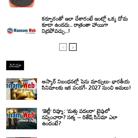
కర్పూరంతో ఇలా చేశారంటే ఇంట్లో ఒక్క దోమ
కూడా ఉండదు.. రాత్రంతా హాయిగా
నిద్రపోవచ్చు..!
సినిమా
ఆస్కార్ నిబంధనల్లో పెను మార్పులు- భారతీయ
సినిమాలకు ఇక పండగే- 2027 నుంచి అమలు!
‘జెట్లీ’ రివ్యూ: ‘మత్తు వదలరా’ టైపులో
నవ్వించారా? సత్య – రితేష్ సినిమా ఎలా
ఉందంటే?