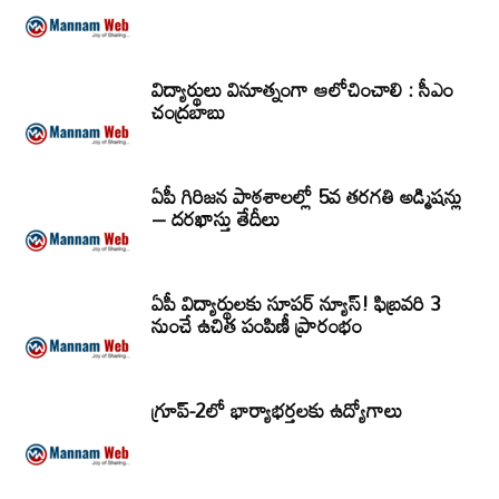
విద్యార్థులు వినూత్నంగా ఆలోచించాలి : సీఎం
చంద్రబాబు
ఏపీ గిరిజన పాఠశాలల్లో 5వ తరగతి అడ్మిషన్లు
– దరఖాస్తు తేదీలు
ఏపీ విద్యార్థులకు సూపర్ న్యూస్! ఫిబ్రవరి 3
నుంచే ఉచిత పంపిణీ ప్రారంభం
గ్రూప్‌-2లో భార్యాభర్తలకు ఉద్యోగాలు