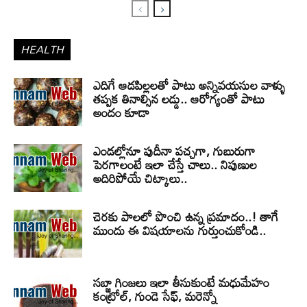
HEALTH
ఎదిగే ఆడపిల్లలతో పాటు అన్నివయసుల వాళ్ళు
తప్పక తినాల్సిన లడ్డు.. ఆరోగ్యంతో పాటు
అందం కూడా
ఎండల్లోనూ పుదీనా పచ్చగా, గుబురుగా
పెరగాలంటే ఇలా చేస్తే చాలు.. నిపుణుల
అదిరిపోయే చిట్కాలు..
చెరకు పాలలో పొంచి ఉన్న ప్రమాదం..! తాగే
ముందు ఈ విషయాలను గుర్తుంచుకోండి..
సబ్జా గింజలు ఇలా తీసుకుంటే మధుమేహం
కంట్రోల్, గుండె సేఫ్, మరెన్నో