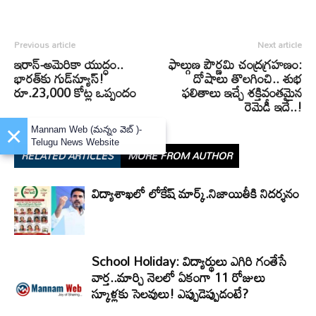
Previous article
Next article
ఇరాన్‌-అమెరికా యుద్ధం..
ఫాల్గుణ పౌర్ణమి చంద్రగ్రహణం:
భారత్‌కు గుడ్‌న్యూస్‌!
దోషాలు తొలగించి.. శుభ
రూ.23,000 కోట్ల ఒప్పందం
ఫలితాలు ఇచ్చే శక్తివంతమైన
రెమెడీ ఇదే..!
×
Mannam Web (మన్నం వెబ్ )-
Telugu News Website
RELATED ARTICLES
MORE FROM AUTHOR
విద్యాశాఖలో లోకేష్ మార్క్.నిజాయితీకి నిదర్శనం
School Holiday: విద్యార్థులు ఎగిరి గంతేసే
వార్త..మార్చి నెలలో ఏకంగా 11 రోజులు
స్కూళ్లకు సెలవులు! ఎప్పుడెప్పుడంటే?