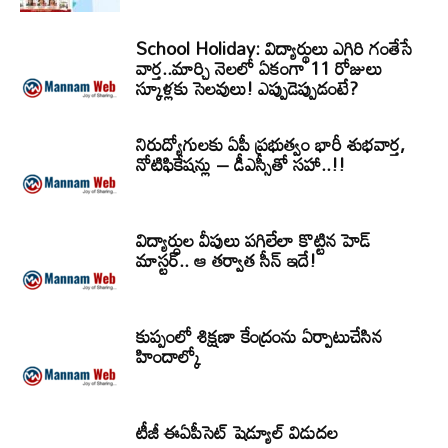
School Holiday: విద్యార్థులు ఎగిరి గంతేసే
వార్త..మార్చి నెలలో ఏకంగా 11 రోజులు
స్కూళ్లకు సెలవులు! ఎప్పుడెప్పుడంటే?
నిరుద్యోగులకు ఏపీ ప్రభుత్వం భారీ శుభవార్త,
నోటిఫికేషన్లు – డీఎస్సీతో సహా..!!
విద్యార్ధుల వీపులు పగిలేలా కొట్టిన హెడ్
మాస్టర్.. ఆ తర్వాత సీన్‌ ఇదే!
కుప్పంలో శిక్షణా కేంద్రంను ఏర్పాటుచేసిన
హిందాల్కో
టీజీ ఈఏపీసెట్‌ షెడ్యూల్‌ విడుదల