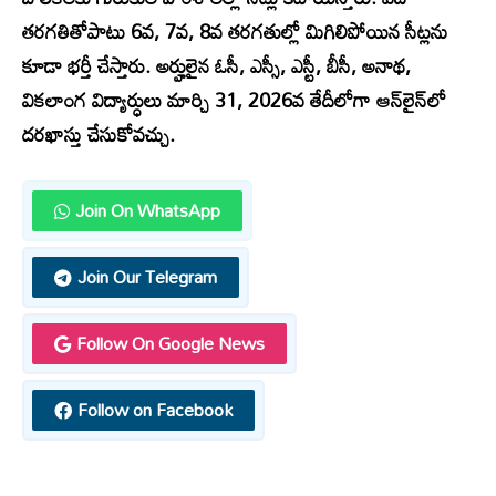
తరగతితోపాటు 6వ, 7వ, 8వ తరగతుల్లో మిగిలిపోయిన సీట్లను
కూడా భర్తీ చేస్తారు. అర్హులైన ఓసీ, ఎస్సీ, ఎస్టీ, బీసీ, అనాథ,
వికలాంగ విద్యార్ధులు మార్చి 31, 2026వ తేదీలోగా ఆన్‌లైన్‌లో
దరఖాస్తు చేసుకోవచ్చు.
Join On WhatsApp
Join Our Telegram
Follow On Google News
Follow on Facebook