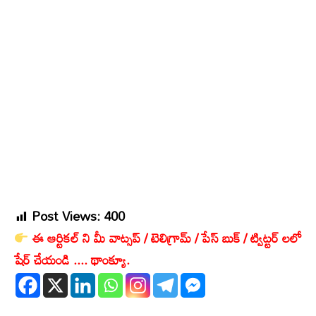
Post Views:
400
ఈ ఆర్టికల్ ని మీ వాట్సప్ / టెలిగ్రామ్ / పేస్ బుక్ / ట్విట్టర్ లలో
షేర్ చేయండి .... థాంక్యూ.