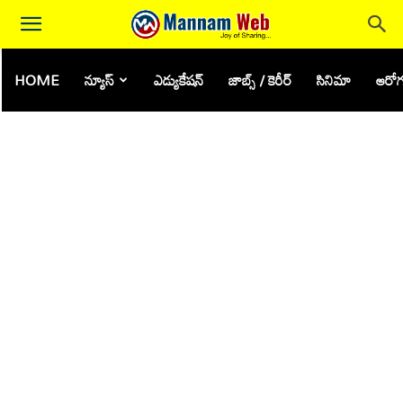
HOME
న్యూస్
ఎడ్యుకేషన్
జాబ్స్ / కెరీర్
సినిమా
ఆరోగ