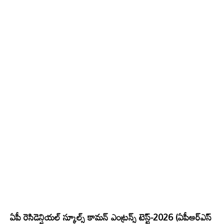
ఏపీ రెసిడెన్షియల్ స్కూల్స్‌ కామన్‌ ఎంట్రన్స్‌ టెస్ట్‌-2026 (ఏపీఆర్‌ఎస్‌