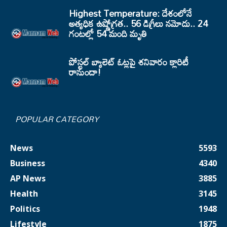
Highest Temperature: దేశంలోనే
అత్యధిక ఉష్ణోగ్రత.. 56 డిగ్రీలు నమోదు.. 24
గంటల్లో 54 మంది మృతి
పోస్టల్ బ్యాలెట్ ఓట్లపై శనివారం క్లారిటీ
రానుందా!
POPULAR CATEGORY
News
5593
Business
4340
AP News
3885
Health
3145
Politics
1948
Lifestyle
1875