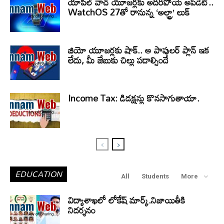
యాపిల్ వాచ్ యూజర్లకు అదిరిపోయే అప్‌డేట్..
WatchOS 27తో రానున్న ‘అల్ట్రా’ లుక్
జియో యూజర్లకు షాక్.. ఆ పాపులర్ ప్లాన్ ఇక
లేదు, మీ జేబుకు చిల్లు పడాల్సిందే
Income Tax: డిడక్షన్లు కొనసాగుతాయా.
EDUCATION
All
Students
More
విద్యాశాఖలో లోకేష్ మార్క్.నిజాయితీకి
నిదర్శనం