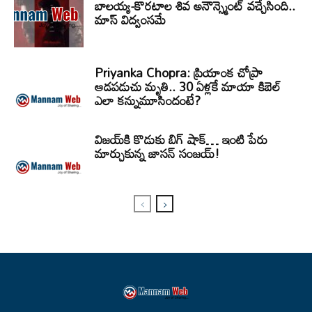
బాలయ్య-కొరటాల శివ అనౌన్స్మెంట్ వచ్చేసింది..
మాస్ విద్వంసమే
Priyanka Chopra: ప్రియాంక చోప్రా
ఆడపడుచు మృతి.. 30 ఏళ్లకే మాయా కిబెల్
ఎలా కన్నుమూసిందంటే?
విజయ్‌కి కొడుకు బిగ్ షాక్… ఇంటి పేరు
మార్చుకున్న జాసన్ సంజయ్!