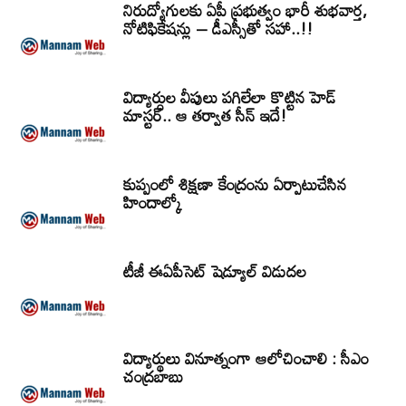
నిరుద్యోగులకు ఏపీ ప్రభుత్వం భారీ శుభవార్త,
నోటిఫికేషన్లు – డీఎస్సీతో సహా..!!
విద్యార్ధుల వీపులు పగిలేలా కొట్టిన హెడ్
మాస్టర్.. ఆ తర్వాత సీన్‌ ఇదే!
కుప్పంలో శిక్షణా కేంద్రంను ఏర్పాటుచేసిన
హిందాల్కో
టీజీ ఈఏపీసెట్‌ షెడ్యూల్‌ విడుదల
విద్యార్థులు వినూత్నంగా ఆలోచించాలి : సీఎం
చంద్రబాబు