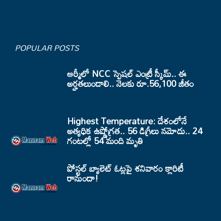
POPULAR POSTS
ఆర్మీలో NCC స్పెషల్ ఎంట్రీ స్కీమ్.. ఈ
అర్హతలుండాలి.. నెలకు రూ.56,100 జీతం
Highest Temperature: దేశంలోనే
అత్యధిక ఉష్ణోగ్రత.. 56 డిగ్రీలు నమోదు.. 24
గంటల్లో 54 మంది మృతి
పోస్టల్ బ్యాలెట్ ఓట్లపై శనివారం క్లారిటీ
రానుందా!