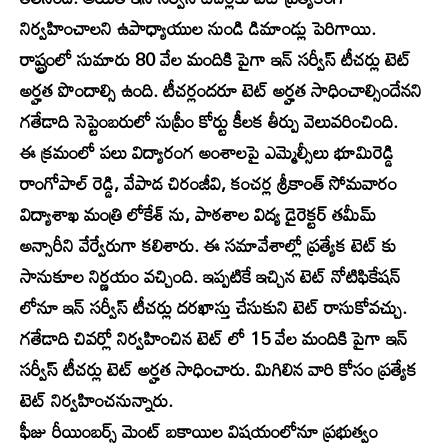
నిర్వహించాలని ఉపాధ్యాయుల నుండి డిమాండ్లు పెరిగాయి.
రాష్ట్రంలో సుమారు 80 వేల మందికి పైగా ఇన్ సర్వీస్ టీచర్లు టెట్
అర్హత పొందాల్సి ఉంది. టీచర్లందరూ టెట్ అర్హత సాధించాల్సిందేనని
గతేడాది సెప్టెంబరులో సుప్రీం కోర్టు కీలక తీర్పు వెలువరించింది.
ఈ క్రమంలో పలు విద్యారంగ అంశాలపై ఎమ్మెల్సీలు భూమిరెడ్డి
రాంగోపాల్ రెడ్డి, వేపాడ చిరంజీవి, కంచర్ల శ్రీకాంత్ సోమవారం
విద్యాశాఖ మంత్రి లోకేశ్ ను, పాఠశాల విద్య డైరెక్టర్ తమీమ్
అన్సారీని వేర్వేరుగా కలిశారు. ఈ సమావేశాల్లో ప్రత్యేక టెట్ కు
సానుకూల నిర్ణయం వచ్చింది. ఇప్పటికే ఇచ్చిన టెట్ నోటిఫికేషన్
లోనూ ఇన్ సర్వీస్ టీచర్లు దరఖాస్తు చేసుకుని టెట్ రాసుకోవచ్చు.
గతేడాది చివర్లో నిర్వహించిన టెట్ లో 15 వేల మందికి పైగా ఇన్
సర్వీస్ టీచర్లు టెట్ అర్హత సాధించారు. మిగిలిన వారి కోసం ప్రత్యేక
టెట్ నిర్వహించనున్నారు.
ఫీజు రీయింబర్స్ మెంట్ బకాయిల విషయంలోనూ ప్రభుత్వం