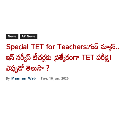
News
AP News
Special TET for Teachers:గుడ్ న్యూస్..
ఇన్ సర్వీస్ టీచర్లకు ప్రత్యేకంగా TET పరీక్ష!
ఎప్పుడో తెలుసా ?
By
Mannam Web
-
Tue, 16 Jun, 2026