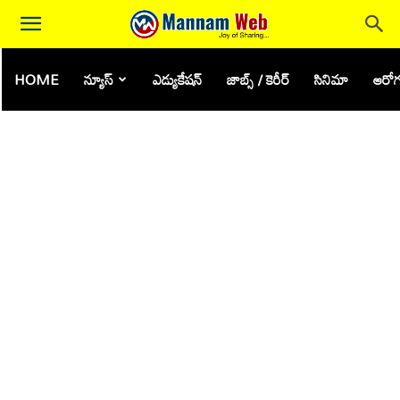
HOME
న్యూస్
ఎడ్యుకేషన్
జాబ్స్ / కెరీర్
సినిమా
ఆరోగ