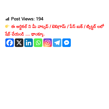
Post Views:
194
ఈ ఆర్టికల్ ని మీ వాట్సప్ / టెలిగ్రామ్ / పేస్ బుక్ / ట్విట్టర్ లలో
షేర్ చేయండి .... థాంక్యూ.