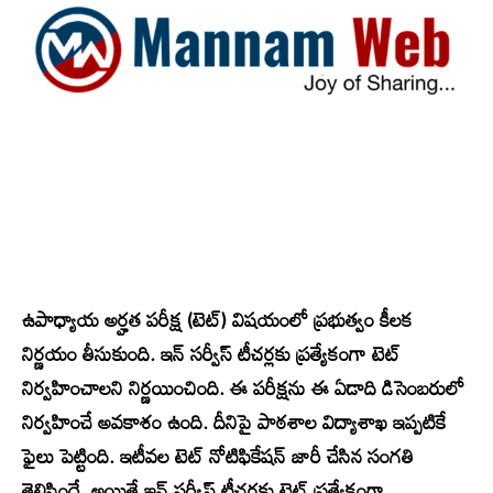
ఉపాధ్యాయ అర్హత పరీక్ష (టెట్) విషయంలో ప్రభుత్వం కీలక
నిర్ణయం తీసుకుంది. ఇన్ సర్వీస్ టీచర్లకు ప్రత్యేకంగా టెట్
నిర్వహించాలని నిర్ణయించింది. ఈ పరీక్షను ఈ ఏడాది డిసెంబరులో
నిర్వహించే అవకాశం ఉంది. దీనిపై పాఠశాల విద్యాశాఖ ఇప్పటికే
ఫైలు పెట్టింది. ఇటీవల టెట్ నోటిఫికేషన్ జారీ చేసిన సంగతి
తెలిసిందే. అయితే ఇన్ సర్వీస్ టీచర్లకు టెట్ ప్రత్యేకంగా