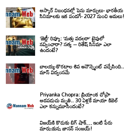
ఆస్కార్ నిబంధనల్లో పెను మార్పులు- భారతీయ
సినిమాలకు ఇక పండగే- 2027 నుంచి అమలు!
‘జెట్లీ’ రివ్యూ: ‘మత్తు వదలరా’ టైపులో
నవ్వించారా? సత్య – రితేష్ సినిమా ఎలా
ఉందంటే?
బాలయ్య-కొరటాల శివ అనౌన్స్మెంట్ వచ్చేసింది..
మాస్ విద్వంసమే
Priyanka Chopra: ప్రియాంక చోప్రా
ఆడపడుచు మృతి.. 30 ఏళ్లకే మాయా కిబెల్
ఎలా కన్నుమూసిందంటే?
విజయ్‌కి కొడుకు బిగ్ షాక్… ఇంటి పేరు
మార్చుకున్న జాసన్ సంజయ్!