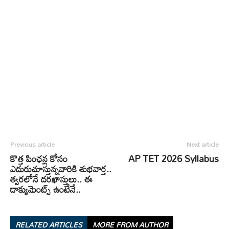
Previous article
Next article
కొత్త పింఛన్ల కోసం
AP TET 2026 Syllabus
ఎదురుచూస్తున్నవారికి శుభవార్త..
త్వరలోనే దరఖాస్తులు.. ఈ
డాక్యుమెంట్స్ ఉంటేనే..
RELATED ARTICLES
MORE FROM AUTHOR