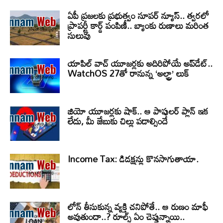
ఏపీ ప్రజలకు ప్రభుత్వం సూపర్ న్యూస్.. త్వరలో
ప్రాపర్టీ కార్డ్ పంపిణీ.. బ్యాంకు రుణాలు మరింత
సులువు
యాపిల్ వాచ్ యూజర్లకు అదిరిపోయే అప్‌డేట్..
WatchOS 27తో రానున్న ‘అల్ట్రా’ లుక్
జియో యూజర్లకు షాక్.. ఆ పాపులర్ ప్లాన్ ఇక
లేదు, మీ జేబుకు చిల్లు పడాల్సిందే
Income Tax: డిడక్షన్లు కొనసాగుతాయా.
లోన్ తీసుకున్న వ్యక్తి చనిపోతే.. ఆ రుణం మాఫీ
అవుతుందా..? రూల్స్ ఏం చెప్తున్నాయి..