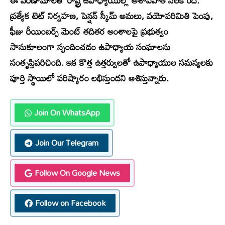
ఈ పరిణామాలతో రాష్ట్ర ఉపాధ్యాయుల్లో ఆశావహత నెలకొంది.
ప్రత్యేక టెట్ నిర్వహణ, పెన్షన్ స్కీమ్ అమలు, వయోపరిమితి పెంపు,
ఫీజు రీయింబర్స్ మెంట్ తదితర అంశాలపై ప్రభుత్వం
సానుకూలంగా స్పందించడం ఉపాధ్యాయ సంఘాలను
సంతృప్తిపరిచింది. ఇక కొత్త ఉత్తర్వులతో ఉపాధ్యాయుల సమస్యలకు
పూర్తి స్థాయిలో పరిష్కారం లభిస్తుందని ఆశిస్తున్నారు.
Join On WhatsApp
Join Our Telegram
Follow On Google News
Follow on Facebook