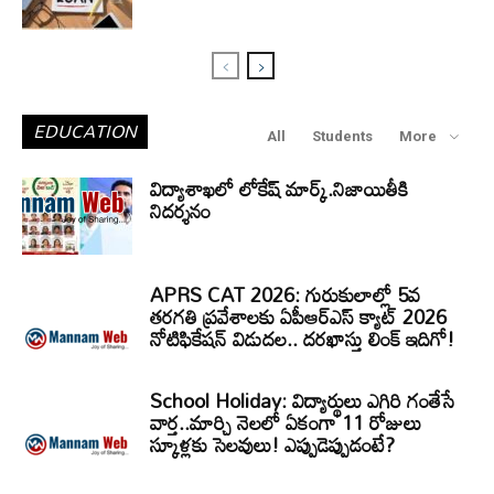
EDUCATION
All
Students
More
విద్యాశాఖలో లోకేష్ మార్క్.నిజాయితీకి
నిదర్శనం
APRS CAT 2026: గురుకులాల్లో 5వ
తరగతి ప్రవేశాలకు ఏపీఆర్‌ఎస్‌ క్యాట్‌ 2026
నోటిఫికేషన్‌ విడుదల.. దరఖాస్తు లింక్‌ ఇదిగో!
School Holiday: విద్యార్థులు ఎగిరి గంతేసే
వార్త..మార్చి నెలలో ఏకంగా 11 రోజులు
స్కూళ్లకు సెలవులు! ఎప్పుడెప్పుడంటే?