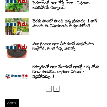
పెరగాలంటే ఇలా చేస్తే చాలు.. నిపుణుల
అదిరిపోయే చిట్కాలు..
చెరకు పాలలో పొంచి ఉన్న ప్రమాదం..! తాగే
ముందు ఈ విషయాలను గుర్తుంచుకోండి..
సబ్జా గింజలు ఇలా తీసుకుంటే మధుమేహం
కంట్రోల్, గుండె సేఫ్, మరెన్నో
కర్పూరంతో ఇలా చేశారంటే ఇంట్లో ఒక్క దోమ
కూడా ఉండదు.. రాత్రంతా హాయిగా
నిద్రపోవచ్చు..!
సినిమా