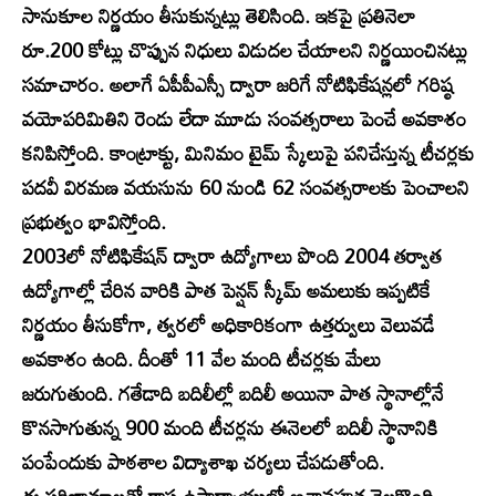
సానుకూల నిర్ణయం తీసుకున్నట్లు తెలిసింది. ఇకపై ప్రతినెలా
రూ.200 కోట్లు చొప్పున నిధులు విడుదల చేయాలని నిర్ణయించినట్లు
సమాచారం. అలాగే ఏపీపీఎస్సీ ద్వారా జరిగే నోటిఫికేషన్లలో గరిష్ఠ
వయోపరిమితిని రెండు లేదా మూడు సంవత్సరాలు పెంచే అవకాశం
కనిపిస్తోంది. కాంట్రాక్టు, మినిమం టైమ్ స్కేలుపై పనిచేస్తున్న టీచర్లకు
పదవీ విరమణ వయసును 60 నుండి 62 సంవత్సరాలకు పెంచాలని
ప్రభుత్వం భావిస్తోంది.
2003లో నోటిఫికేషన్ ద్వారా ఉద్యోగాలు పొంది 2004 తర్వాత
ఉద్యోగాల్లో చేరిన వారికి పాత పెన్షన్ స్కీమ్ అమలుకు ఇప్పటికే
నిర్ణయం తీసుకోగా, త్వరలో అధికారికంగా ఉత్తర్వులు వెలువడే
అవకాశం ఉంది. దీంతో 11 వేల మంది టీచర్లకు మేలు
జరుగుతుంది. గతేడాది బదిలీల్లో బదిలీ అయినా పాత స్థానాల్లోనే
కొనసాగుతున్న 900 మంది టీచర్లను ఈనెలలో బదిలీ స్థానానికి
పంపేందుకు పాఠశాల విద్యాశాఖ చర్యలు చేపడుతోంది.