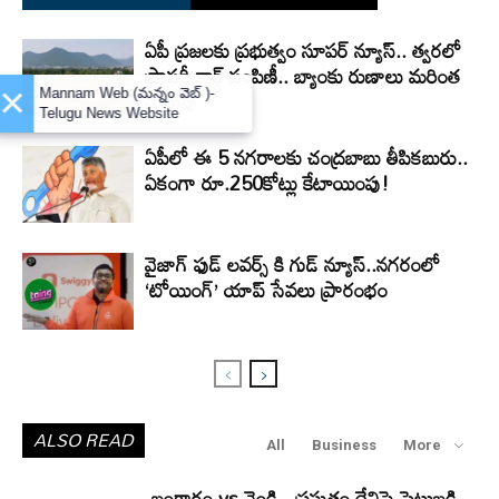
ఏపీ ప్రజలకు ప్రభుత్వం సూపర్ న్యూస్.. త్వరలో
ప్రాపర్టీ కార్డ్ పంపిణీ.. బ్యాంకు రుణాలు మరింత
×
సులువు
Mannam Web (మన్నం వెబ్ )-
Telugu News Website
ఏపీలో ఈ 5 నగరాలకు చంద్రబాబు తీపికబురు..
ఏకంగా రూ.250కోట్లు కేటాయింపు!
వైజాగ్ ఫుడ్ లవర్స్ కి గుడ్ న్యూస్..నగరంలో
‘టోయింగ్’ యాప్ సేవలు ప్రారంభం
ALSO READ
All
Business
More
బంగారం vs వెండి.. ప్రస్తుతం దేనిపై పెట్టుబడి