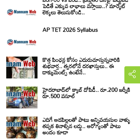
పెడితే ఎక్కువ లాభాలు వస్తాయి..? మార్కెట్
లెక్కలు తెలుసుకోండి..
AP TET 2026 Syllabus
కొత్త పింఛన్ల కోసం ఎదురుచూస్తున్నవారికి
శుభవార్త.. త్వరలోనే దరఖాస్తులు.. ఈ
డాక్యుమెంట్స్ ఉంటేనే..
హైదరాబాద్‌లో క్యాబ్‌ దోపిడీ.. రూ.200 జర్నీకి
రూ.500 వసూల్
ఎదిగే ఆడపిల్లలతో పాటు అన్నివయసుల వాళ్ళు
తప్పక తినాల్సిన లడ్డు.. ఆరోగ్యంతో పాటు
అందం కూడా