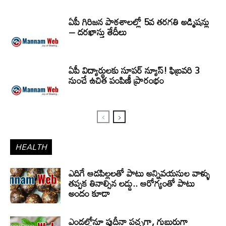
ఏపీ గిరిజన పాఠశాలల్లో 5వ తరగతి అడ్మిషన్లు
– దరఖాస్తు తేదీలు
ఏపీ విద్యార్థులకు సూపర్ న్యూస్! ఫిబ్రవరి 3
నుంచే ఉచిత పంపిణీ ప్రారంభం
HEALTH
ఎదిగే ఆడపిల్లలతో పాటు అన్నివయసుల వాళ్ళు
తప్పక తినాల్సిన లడ్డు.. ఆరోగ్యంతో పాటు
అందం కూడా
ఎండల్లోనూ పుదీనా పచ్చగా, గుబురుగా