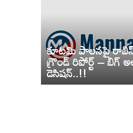
కూటమి పాలనపై రాబిన్
గ్రౌండ్ రిపోర్ట్ – బిగ్ అలర
డెసిషన్..!!