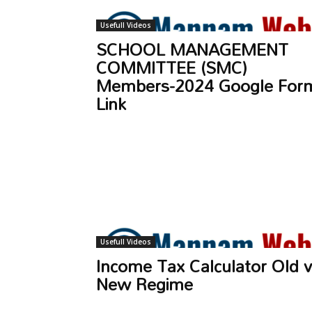
Usefull Videos
SCHOOL MANAGEMENT
COMMITTEE (SMC)
Members-2024 Google For
Link
Usefull Videos
Income Tax Calculator Old 
New Regime