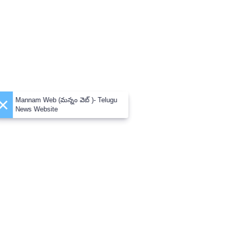
×
Mannam Web (మన్నం వెబ్ )- Telugu
News Website