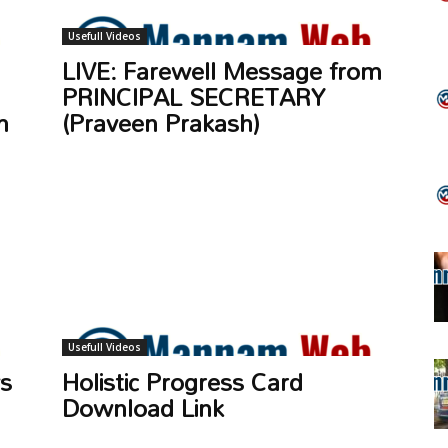
Usefull Videos
LIVE: Farewell Message from
PRINCIPAL SECRETARY
m
(Praveen Prakash)
Usefull Videos
vs
Holistic Progress Card
Download Link