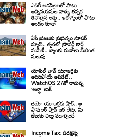
ఎదిగే ఆడపిల్లలతో పాటు
అన్నివయసుల వాళ్ళు తప్పక
తినాల్సిన లడ్డు.. ఆరోగ్యంతో పాటు
అందం కూడా
ఏపీ ప్రజలకు ప్రభుత్వం సూపర్
న్యూస్.. త్వరలో ప్రాపర్టీ కార్డ్
పంపిణీ.. బ్యాంకు రుణాలు మరింత
సులువు
యాపిల్ వాచ్ యూజర్లకు
అదిరిపోయే అప్‌డేట్..
WatchOS 27తో రానున్న
‘అల్ట్రా’ లుక్
జియో యూజర్లకు షాక్.. ఆ
పాపులర్ ప్లాన్ ఇక లేదు, మీ
జేబుకు చిల్లు పడాల్సిందే
Income Tax: డిడక్షన్లు