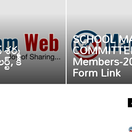
SCHOOL M
 శర్మ
COMMITTEE
్ట్, కీ
Members-20
Form Link