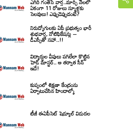
ఎగిరి గంతేసే వార్త..మార్చి నెలలో
ఏకంగా 11 రోజులు స్కూళ్లకు
సెలవులు! ఎప్పుడెప్పుడంటే?
నిరుద్యోగులకు ఏపీ ప్రభుత్వం భారీ
శుభవార్త, నోటిఫికేషన్లు –
డీఎస్సీతో సహా..!!
విద్యార్ధుల వీపులు పగిలేలా కొట్టిన
హెడ్ మాస్టర్.. ఆ తర్వాత సీన్‌
ఇదే!
కుప్పంలో శిక్షణా కేంద్రంను
ఏర్పాటుచేసిన హిందాల్కో
టీజీ ఈఏపీసెట్‌ షెడ్యూల్‌ విడుదల