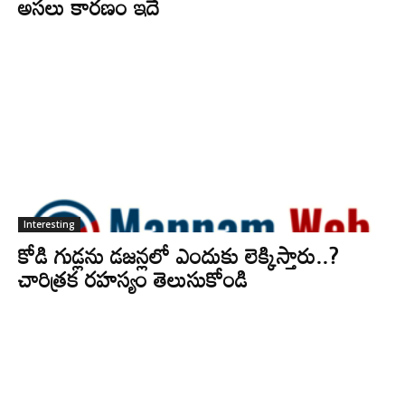
అసలు కారణం ఇదే
Interesting
కోడి గుడ్లను డజన్లలో ఎందుకు లెక్కిస్తారు..?
చారిత్రక రహస్యం తెలుసుకోండి