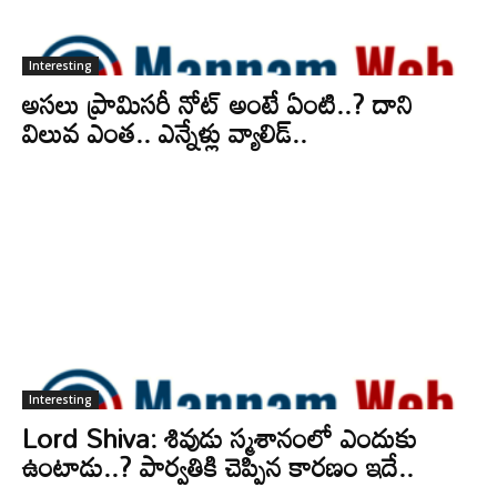
Interesting
అసలు ప్రామిసరీ నోట్ అంటే ఏంటి..? దాని
విలువ ఎంత.. ఎన్నేళ్లు వ్యాలిడ్..
Interesting
Lord Shiva: శివుడు స్మశానంలో ఎందుకు
ఉంటాడు..? పార్వతికి చెప్పిన కారణం ఇదే..