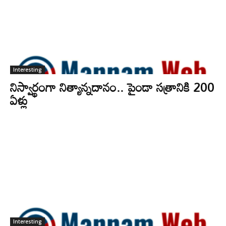
Interesting
నిస్వార్థంగా నిత్యాన్నదానం.. పైండా సత్రానికి 200
ఏళ్లు
Interesting