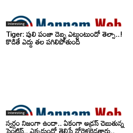
Interesting
Tiger: పులి పంజా దెబ్బ ఎట్టుంటుందో తెల్సా..!
కొడితే ఎద్దు తల పగిలిపోతుంది
Interesting
స్వర్గం నిజంగా ఉందా.. ఏకంగా అడ్రస్ చెబుతున్న
సైంటిస్ట్.. ఎక్కడుందో తెలిస్తే నోరెళ్లబెడతారు..