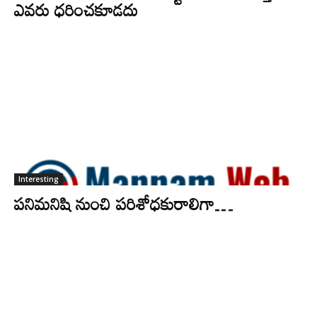
ఎవరు ధరించకూడదు
Interesting
పనిమనిషి నుంచి పరిశోధకురాలిగా…