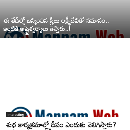
ఈ తేదీల్లో జన్మించిన స్త్రీలు లక్ష్మీదేవితో సమానం..
ఇంటికి అష్టైశ్వర్యాలు తెస్తారు..!
Interesting
శుభ కార్యక్రమాల్లో దీపం ఎందుకు వెలిగిస్తారు?