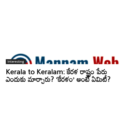
Interesting
Kerala to Keralam: కేరళ రాష్ట్రం పేరు
ఎందుకు మార్చారు? ‘కేరళం’ అంటే ఏమిటీ?