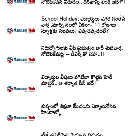
నోటిఫికేషన్‌ విడుదల.. దరఖాస్తు లింక్‌ ఇదిగో!
School Holiday: విద్యార్థులు ఎగిరి గంతేసే
వార్త..మార్చి నెలలో ఏకంగా 11 రోజులు
స్కూళ్లకు సెలవులు! ఎప్పుడెప్పుడంటే?
నిరుద్యోగులకు ఏపీ ప్రభుత్వం భారీ శుభవార్త,
నోటిఫికేషన్లు – డీఎస్సీతో సహా..!!
విద్యార్ధుల వీపులు పగిలేలా కొట్టిన హెడ్
మాస్టర్.. ఆ తర్వాత సీన్‌ ఇదే!
కుప్పంలో శిక్షణా కేంద్రంను ఏర్పాటుచేసిన
హిందాల్కో
టీజీ ఈఏపీసెట్‌ షెడ్యూల్‌ విడుదల