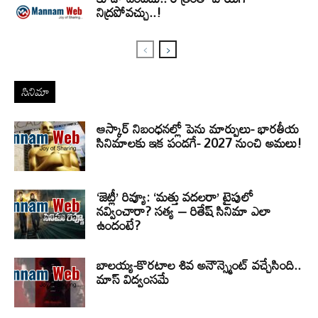
నిద్రపోవచ్చు..!
సినిమా
ఆస్కార్ నిబంధనల్లో పెను మార్పులు- భారతీయ
సినిమాలకు ఇక పండగే- 2027 నుంచి అమలు!
‘జెట్లీ’ రివ్యూ: ‘మత్తు వదలరా’ టైపులో
నవ్వించారా? సత్య – రితేష్ సినిమా ఎలా
ఉందంటే?
బాలయ్య-కొరటాల శివ అనౌన్స్మెంట్ వచ్చేసింది..
మాస్ విద్వంసమే