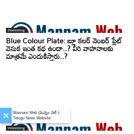
Interesting
Blue Colour Plate: బ్లూ కలర్ నెంబర్ ప్లేట్
వెనుక ఇంత కథ ఉందా..? వీరి వాహనాలకు
మాత్రమే ఎందుకిస్తారు..?
×
Mannam Web (మన్నం వెబ్ )-
Telugu News Website
Interesting