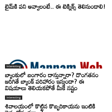
టైమ్‌కి పని అవ్వాలంటే.. ఈ టెక్నిక్స్‌ తెలిసుండాలి!
Interesting
బ్యాంకులో బంగారం దాస్తున్నారా? దొంగతనం
జరిగితే బ్యాంక్ పరిహారం ఇస్తుందా? ఈ
విషయాలు తెలియకపోతే మీకే నష్టం
Interesting
శివాలయంలో కొట్టిన కొబ్బరికాయను ఇంటికి