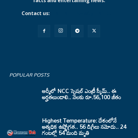
facts and entertaining news.
Contact us:
mannamnews@gmail.com
POPULAR POSTS
ఆర్మీలో NCC స్పెషల్ ఎంట్రీ స్కీమ్.. ఈ
అర్హతలుండాలి.. నెలకు రూ.56,100 జీతం
Highest Temperature: దేశంలోనే
అత్యధిక ఉష్ణోగ్రత.. 56 డిగ్రీలు నమోదు.. 24
గంటల్లో 54 మంది మృతి