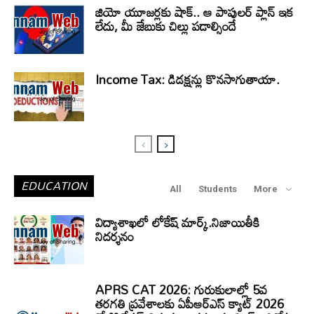
జియో యూజర్లకు షాక్.. ఆ పాపులర్ ప్లాన్ ఇక
లేదు, మీ జేబుకు చిల్లు పడాల్సిందే
Income Tax: డిడక్షన్లు కొనసాగుతాయా.
EDUCATION
All
Students
More
విద్యాశాఖలో లోకేష్ మార్క్.నిజాయితీకి
నిదర్శనం
APRS CAT 2026: గురుకులాల్లో 5వ
తరగతి ప్రవేశాలకు ఏపీఆర్‌ఎస్‌ క్యాట్‌ 2026