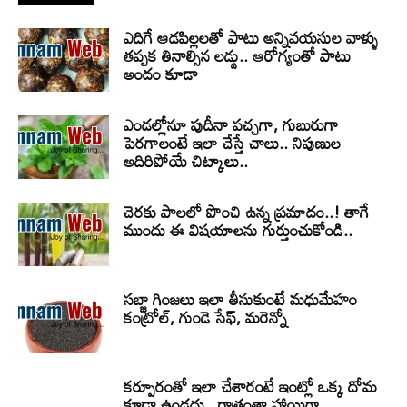
ఎదిగే ఆడపిల్లలతో పాటు అన్నివయసుల వాళ్ళు
తప్పక తినాల్సిన లడ్డు.. ఆరోగ్యంతో పాటు
అందం కూడా
ఎండల్లోనూ పుదీనా పచ్చగా, గుబురుగా
పెరగాలంటే ఇలా చేస్తే చాలు.. నిపుణుల
అదిరిపోయే చిట్కాలు..
చెరకు పాలలో పొంచి ఉన్న ప్రమాదం..! తాగే
ముందు ఈ విషయాలను గుర్తుంచుకోండి..
సబ్జా గింజలు ఇలా తీసుకుంటే మధుమేహం
కంట్రోల్, గుండె సేఫ్, మరెన్నో
కర్పూరంతో ఇలా చేశారంటే ఇంట్లో ఒక్క దోమ
కూడా ఉండదు.. రాత్రంతా హాయిగా