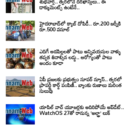
శుభవార్త.. త్వరలోనే దరఖాస్తులు.. ఈ
డాక్యుమెంట్స్ ఉంటేనే..
హైదరాబాద్‌లో క్యాబ్‌ దోపిడీ.. రూ.200 జర్నీకి
రూ.500 వసూల్
ఎదిగే ఆడపిల్లలతో పాటు అన్నివయసుల వాళ్ళు
తప్పక తినాల్సిన లడ్డు.. ఆరోగ్యంతో పాటు
అందం కూడా
ఏపీ ప్రజలకు ప్రభుత్వం సూపర్ న్యూస్.. త్వరలో
ప్రాపర్టీ కార్డ్ పంపిణీ.. బ్యాంకు రుణాలు మరింత
సులువు
యాపిల్ వాచ్ యూజర్లకు అదిరిపోయే అప్‌డేట్..
WatchOS 27తో రానున్న ‘అల్ట్రా’ లుక్