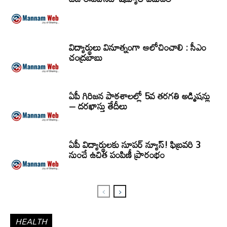
విద్యార్థులు వినూత్నంగా ఆలోచించాలి : సీఎం
చంద్రబాబు
ఏపీ గిరిజన పాఠశాలల్లో 5వ తరగతి అడ్మిషన్లు
– దరఖాస్తు తేదీలు
ఏపీ విద్యార్థులకు సూపర్ న్యూస్! ఫిబ్రవరి 3
నుంచే ఉచిత పంపిణీ ప్రారంభం
HEALTH