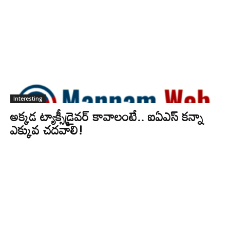
Interesting
అక్కడ ట్యాక్సీడ్రైవర్‌ కావాలంటే.. ఐఏఎస్ కన్నా
ఎక్కువ చదవాలి!