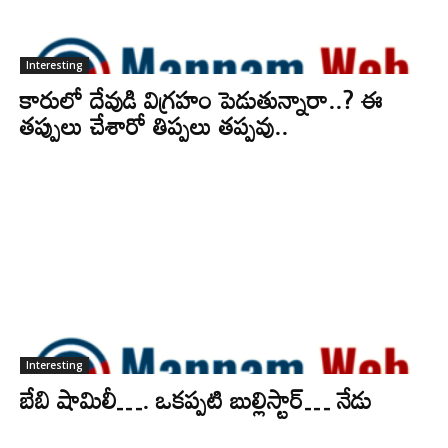
Interesting
కారులో దేవుడి విగ్రహం పెడుతున్నారా..? ఈ
తప్పులు చేశారో తిప్పలు తప్పవు..
Interesting
బేబి షామిలీ…. ఒకప్పటి బుల్లిస్టార్‌… నేడు