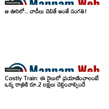
Interesting
ఆ ఊరిలో.. చాడీలు చెబితే అంతే సంగతి!
Interesting
Costly Train: ఈ రైలులో ప్రయాణించాలంటే
ఒక్క రాత్రికి రూ.2 లక్షలు చెల్లించాల్సిందే