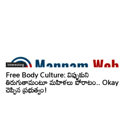
Interesting
Free Body Culture: విప్పుకుని
తిరుగుతామంటూ మహిళలు పోరాటం.. Okay
చెప్పిన ప్రభుత్వం!