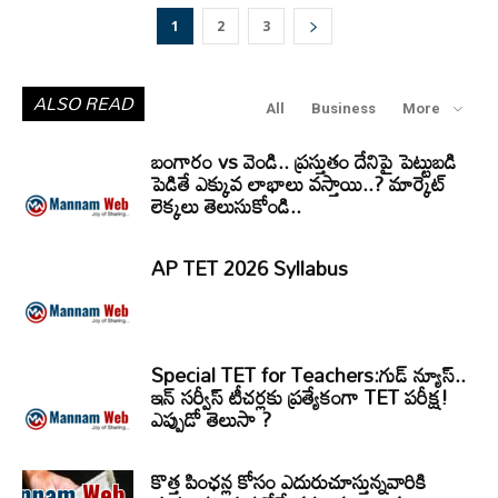
1
2
3
ALSO READ
All
Business
More
బంగారం vs వెండి.. ప్రస్తుతం దేనిపై పెట్టుబడి
పెడితే ఎక్కువ లాభాలు వస్తాయి..? మార్కెట్
లెక్కలు తెలుసుకోండి..
AP TET 2026 Syllabus
Special TET for Teachers:గుడ్ న్యూస్..
ఇన్ సర్వీస్ టీచర్లకు ప్రత్యేకంగా TET పరీక్ష!
ఎప్పుడో తెలుసా ?
కొత్త పింఛన్ల కోసం ఎదురుచూస్తున్నవారికి