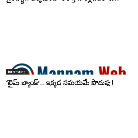
Interesting
‘టైమ్‌ బ్యాంక్‌’.. ఇక్కడ సమయమే పొదుపు!