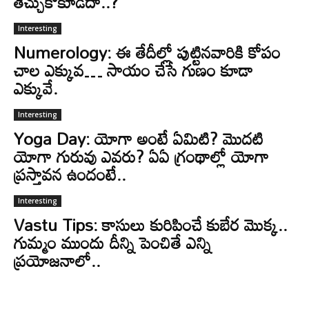
తెచ్చుకోకూడదా..?
Interesting
Numerology: ఈ తేదీల్లో పుట్టినవారికి కోపం
చాల ఎక్కువ… సాయం చేసే గుణం కూడా
ఎక్కువే.
Interesting
Yoga Day: యోగా అంటే ఏమిటి? మొదటి
యోగా గురువు ఎవరు? ఏఏ గ్రంథాల్లో యోగా
ప్రస్తావన ఉందంటే..
Interesting
Vastu Tips: కాసులు కురిపించే కుబేర మొక్క..
గుమ్మం ముందు దీన్ని పెంచితే ఎన్ని
ప్రయోజనాలో..