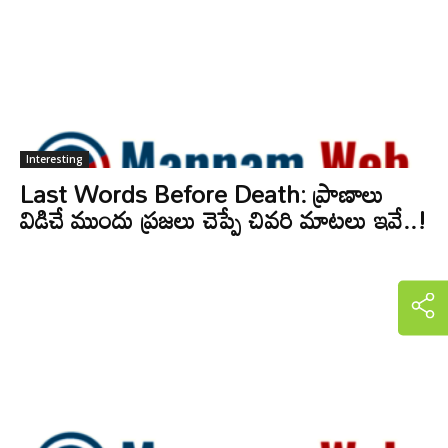
Interesting
Last Words Before Death: ప్రాణాలు
విడిచే ముందు ప్రజలు చెప్పే చివరి మాటలు ఇవే..!