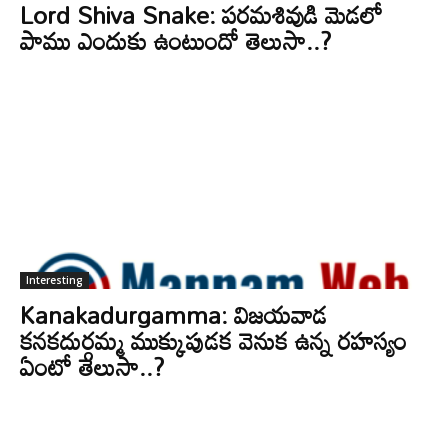
Lord Shiva Snake: పరమశివుడి మెడలో
పాము ఎందుకు ఉంటుందో తెలుసా..?
Interesting
Kanakadurgamma: విజయవాడ
కనకదుర్గమ్మ ముక్కుపుడక వెనుక ఉన్న రహస్యం
ఏంటో తెలుసా..?