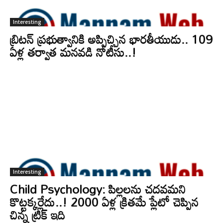
Interesting
బ్రిటన్ ప్రభుత్వానికి అప్పిచ్చిన భారతీయుడు.. 109
ఏళ్ల తర్వాత మనవడి నోటీసు..!
Interesting
Child Psychology: పిల్లలను చదవమని
కొట్టక్కర్లేదు..! 2000 ఏళ్ల క్రితమే ప్లేటో చెప్పిన
చిన్న ట్రిక్ ఇది