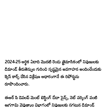
2024-25 ఆర్థిక ఏడాది మొదటి రెండు త్రైమాసికంలో నిపుణులకు
డిమాండ్ తీరుతెన్నుల గురించి స్పష్టమైన అవగాహన అందించేందుకు
క్వెస్ కార్ప్ చేసిన విశ్లేషణ ఆధారంగానే ఈ రిపోర్టును
రూపొందించారు.
ఈఆర్ పి డెవలప్ మెంట్ టెస్టింగ్ డేటా సైన్స్, నెట్ వర్కింగ్ వంటి
అగ్రగామి నైపుణ్యాల విభాగంలో నిపుణులకు సగటున డిమాండ్