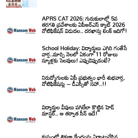
APRS CAT 2026: గురుకులాల్లో 5వ
తరగతి ప్రవేశాలకు ఏపీఆర్‌ఎస్‌ క్యాట్‌ 2026
నోటిఫికేషన్‌ విడుదల.. దరఖాస్తు లింక్‌ ఇదిగో!
School Holiday: విద్యార్థులు ఎగిరి గంతేసే
వార్త..మార్చి నెలలో ఏకంగా 11 రోజులు
స్కూళ్లకు సెలవులు! ఎప్పుడెప్పుడంటే?
నిరుద్యోగులకు ఏపీ ప్రభుత్వం భారీ శుభవార్త,
నోటిఫికేషన్లు – డీఎస్సీతో సహా..!!
విద్యార్ధుల వీపులు పగిలేలా కొట్టిన హెడ్
మాస్టర్.. ఆ తర్వాత సీన్‌ ఇదే!
కుప్పంలో శిక్షణా కేంద్రంను ఏర్పాటుచేసిన