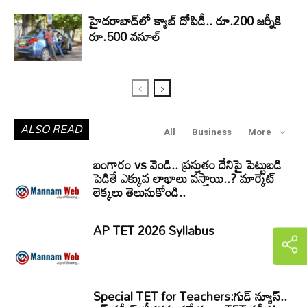
హైదరాబాద్‌లో క్యాబ్‌ దోపిడీ.. రూ.200 జర్నీకి
రూ.500 వసూల్
ALSO READ
All
Business
More
బంగారం vs వెండి.. ప్రస్తుతం దేనిపై పెట్టుబడి
పెడితే ఎక్కువ లాభాలు వస్తాయి..? మార్కెట్
లెక్కలు తెలుసుకోండి..
AP TET 2026 Syllabus
Special TET for Teachers:గుడ్ న్యూస్..