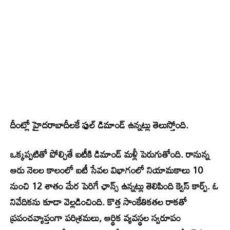
దీంట్లో హైదరాబాదీలకే ఫుల్ డిమాండ్ ఉన్నట్లు తెలుస్తోంది.
ఒక్కప్పటితో పోల్చితే ఐటీకి డిమాండ్ మళ్లీ పెరుగుతోంది. రానున్న
ఆరు నెలల కాలంలో ఐటీ సేవల విభాగంలో నియామకాలు 10
నుంచి 12 శాతం మేర పెరిగే ఛాన్స్ ఉన్నట్లు తెలిపింది క్వెస్ కార్ప్. ఓ
నివేదికను కూడా వెల్లడించింది. కొత్త సాంకేతికతల రాకతో
ప్రపంచవ్యాప్తంగా పరిశ్రమలు, ఆర్థిక వ్యవస్థల స్వరూపం