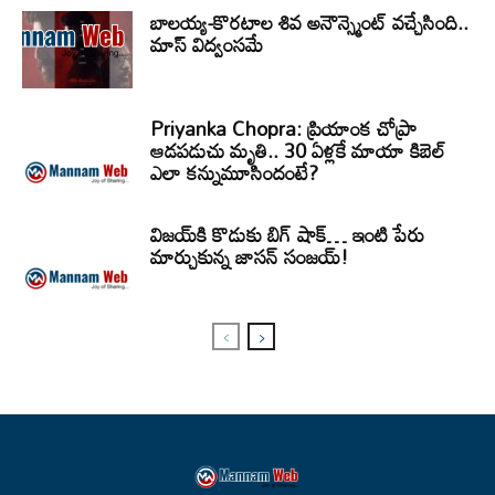
బాలయ్య-కొరటాల శివ అనౌన్స్మెంట్ వచ్చేసింది..
మాస్ విద్వంసమే
Priyanka Chopra: ప్రియాంక చోప్రా
ఆడపడుచు మృతి.. 30 ఏళ్లకే మాయా కిబెల్
ఎలా కన్నుమూసిందంటే?
విజయ్‌కి కొడుకు బిగ్ షాక్… ఇంటి పేరు
మార్చుకున్న జాసన్ సంజయ్!