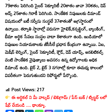
79శాతం పెరిగింది సైబర్ సెక్యూరిటీ 20శాతం జావా 30శతం, డెవ్
ఆప్స్ 25శాతం గిరాకీ పెరిగింది. సాంకేతిక నిపుణులకు డిమాండ్
విషయంలో ఐటీ సర్వీసు సంస్థలే 37శాతంతో అగ్రస్థానంలో
ఉన్నాయి. తర్వాతి స్థానాల్లో వరుసగా హైటెక్,కన్సల్టింగ్, బ్యాంకింగ్,
బీమా ఆర్థిక సేవలు సంస్థల వాటా 8శాతంగా ఉంది. ఇండియాలో
నిపుణుల నియామకాలకు జీసీసీలే ప్రధాన కేంద్రంగా ఉన్నాయి. ఏఐ,
మెషీన్ లెర్నింగ్, సైబర్ సెక్యూరిటీ, క్లౌడ్, డెవ్ యాప్స్, అనలిటికల్స్
వంటి సాంకేతిక నైపుణ్యాలు అవసరం ఉన్న ఉద్యోగాలకు అధిక
డిమాండ్ ఉంది. టైర్ 2, టైర్ 3 నగరాల్లో కూడా ఈమధ్య కాలంలో
విపరీతంగా పెరుగుతుందని రిపోర్టులో పేర్కొంది.
Post Views:
217
ఈ ఆర్టికల్ ని మీ వాట్సప్ / టెలిగ్రామ్ / పేస్ బుక్ / ట్విట్టర్ లలో
షేర్ చేయండి .... థాంక్యూ.