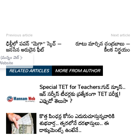
Previous article
Next article
ఢిల్లీలో పవన్ “మెగా” స్కెచ్ –
రూటు మార్చిన చంద్రబాబు –
జనసేన అరుదైన ఫీట్
కీలక నిర్ణయం
×
Mannam Web (మన్నం వెబ్ )-
Telugu News Website
RELATED ARTICLES
MORE FROM AUTHOR
Special TET for Teachers:గుడ్ న్యూస్..
ఇన్ సర్వీస్ టీచర్లకు ప్రత్యేకంగా TET పరీక్ష!
ఎప్పుడో తెలుసా ?
కొత్త పింఛన్ల కోసం ఎదురుచూస్తున్నవారికి
శుభవార్త.. త్వరలోనే దరఖాస్తులు.. ఈ
డాక్యుమెంట్స్ ఉంటేనే..