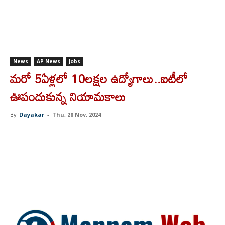
News
AP News
Jobs
మరో 5ఏళ్లలో 10లక్షల ఉద్యోగాలు..ఐటీలో
ఊపందుకున్న నియామకాలు
By
Dayakar
-
Thu, 28 Nov, 2024