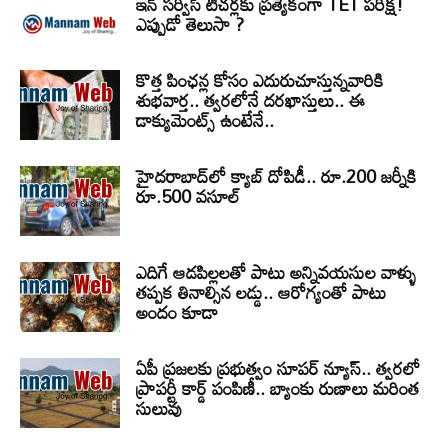
ఇన్ సర్వీస్ టీచర్లకు ప్రత్యేకంగా TET పరీక్ష!
ఎప్పుడో తెలుసా ?
కొత్త పింఛన్ల కోసం ఎదురుచూస్తున్నవారికి
శుభవార్త.. త్వరలోనే దరఖాస్తులు.. ఈ
డాక్యుమెంట్స్ ఉంటేనే..
హైదరాబాద్‌లో క్యాబ్‌ దోపిడీ.. రూ.200 జర్నీకి
రూ.500 వసూల్
ఎదిగే ఆడపిల్లలతో పాటు అన్నివయసుల వాళ్ళు
తప్పక తినాల్సిన లడ్డు.. ఆరోగ్యంతో పాటు
అందం కూడా
ఏపీ ప్రజలకు ప్రభుత్వం సూపర్ న్యూస్.. త్వరలో
ప్రాపర్టీ కార్డ్ పంపిణీ.. బ్యాంకు రుణాలు మరింత
సులువు