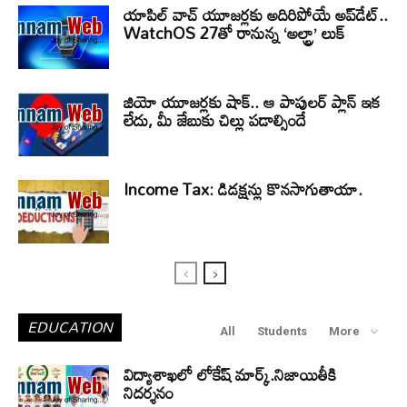
యాపిల్ వాచ్ యూజర్లకు అదిరిపోయే అప్‌డేట్..
WatchOS 27తో రానున్న ‘అల్ట్రా’ లుక్
జియో యూజర్లకు షాక్.. ఆ పాపులర్ ప్లాన్ ఇక
లేదు, మీ జేబుకు చిల్లు పడాల్సిందే
Income Tax: డిడక్షన్లు కొనసాగుతాయా.
EDUCATION
All
Students
More
విద్యాశాఖలో లోకేష్ మార్క్.నిజాయితీకి
నిదర్శనం