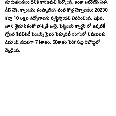
మారుతుండటం దీనికి కారణమని పేర్కొంది. ఇంకా జనరేటివ్ ఏఈ,
డీప్ టెక్, క్వాంటమ్ కంప్యూటింగ్ వంటి కొత్త టెక్నాలజీలు 20230
కల్లా 10 లక్షల ఉద్యోగాలను సృష్టిస్తాయని వివరించింది. ఏప్రిల్,
జూన్ త్రైమాసికంతో పోల్చితే జులై, సెప్టెంబర్ క్వార్టర్ లో ఇప్పటికే
గ్లోబల్ కేపబిలిటీ సెంటర్స్ సైబర్ సెక్యూరిటీ రంగంలో నిపుణులకు
డిమాండ్ వరుసగా 71శాతం, 58శాతం పెరిగినట్లు రిపోర్టులో
వెల్లడైంది.