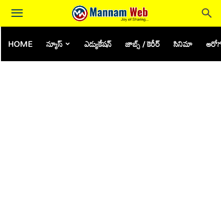
HOME
న్యూస్
ఎడ్యుకేషన్
జాబ్స్ / కెరీర్
సినిమా
ఆరోగ