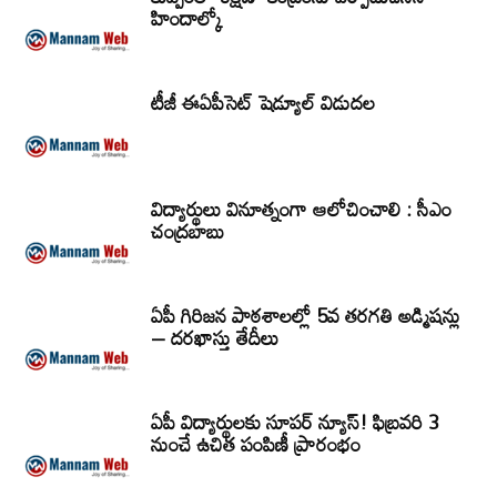
హిందాల్కో
టీజీ ఈఏపీసెట్‌ షెడ్యూల్‌ విడుదల
విద్యార్థులు వినూత్నంగా ఆలోచించాలి : సీఎం
చంద్రబాబు
ఏపీ గిరిజన పాఠశాలల్లో 5వ తరగతి అడ్మిషన్లు
– దరఖాస్తు తేదీలు
ఏపీ విద్యార్థులకు సూపర్ న్యూస్! ఫిబ్రవరి 3
నుంచే ఉచిత పంపిణీ ప్రారంభం