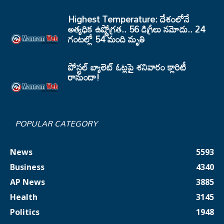
Highest Temperature: దేశంలోనే
అత్యధిక ఉష్ణోగ్రత.. 56 డిగ్రీలు నమోదు.. 24
గంటల్లో 54 మంది మృతి
పోస్టల్ బ్యాలెట్ ఓట్లపై శనివారం క్లారిటీ
రానుందా!
POPULAR CATEGORY
News
5593
Business
4340
AP News
3885
Health
3145
Politics
1948