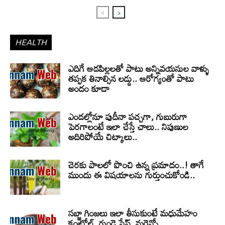
HEALTH
ఎదిగే ఆడపిల్లలతో పాటు అన్నివయసుల వాళ్ళు
తప్పక తినాల్సిన లడ్డు.. ఆరోగ్యంతో పాటు
అందం కూడా
ఎండల్లోనూ పుదీనా పచ్చగా, గుబురుగా
పెరగాలంటే ఇలా చేస్తే చాలు.. నిపుణుల
అదిరిపోయే చిట్కాలు..
చెరకు పాలలో పొంచి ఉన్న ప్రమాదం..! తాగే
ముందు ఈ విషయాలను గుర్తుంచుకోండి..
సబ్జా గింజలు ఇలా తీసుకుంటే మధుమేహం
కంట్రోల్, గుండె సేఫ్, మరెన్నో