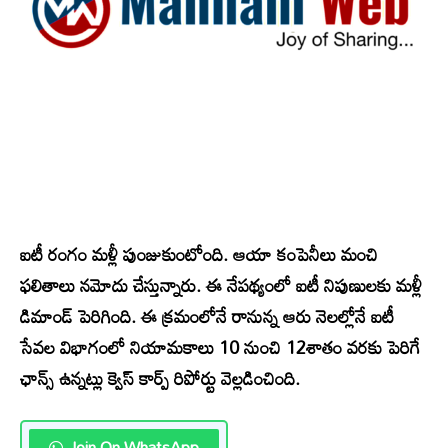
ఐటీ రంగం మళ్లీ పుంజుకుంటోంది. ఆయా కంపెనీలు మంచి
ఫలితాలు నమోదు చేస్తున్నారు. ఈ నేపథ్యంలో ఐటీ నిపుణులకు మళ్లీ
డిమాండ్ పెరిగింది. ఈ క్రమంలోనే రానున్న ఆరు నెలల్లోనే ఐటీ
సేవల విభాగంలో నియామకాలు 10 నుంచి 12శాతం వరకు పెరిగే
ఛాన్స్ ఉన్నట్లు క్వెస్ కార్ప్ రిపోర్టు వెల్లడించింది.
Join On WhatsApp