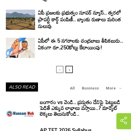
ఏపీ ప్రజలకు ప్రభుత్వం సూపర్ న్యూస్.. త్వరలో
ప్రాపర్టీ కార్డ్ పంపిణీ.. బ్యాంకు రుణాలు మరింత
సులువు
ఏపీలో ఈ 5 నగరాలకు చంద్రబాబు తీపికబురు..
ఏకంగా రూ.250కోట్లు కేటాయింపు!
ALSO READ
All
Business
More
బంగారం vs వెండి.. ప్రస్తుతం దేనిపై పెట్టుబడి
పెడితే ఎక్కువ లాభాలు వస్తాయి..? మార్కెట్
లెక్కలు తెలుసుకోండి..
AP TET 2026 Syllabus