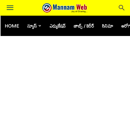
HOME
న్యూస్
ఎడ్యుకేషన్
జాబ్స్ / కెరీర్
సినిమా
ఆరోగ