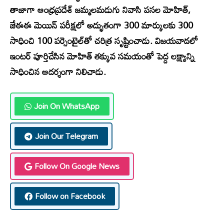
తాజాగా ఆంధ్రప్రదేశ్‌ జమ్మలమడుగు నివాసి పసల మోహిత్,
జేఈఈ మెయిన్‌ పరీక్షలో అద్భుతంగా 300 మార్కులకు 300
సాధించి 100 పర్సెంటైల్‌తో చరిత్ర సృష్టించాడు. విజయవాడలో
ఇంటర్‌ పూర్తిచేసిన మోహిత్‌ తక్కువ సమయంతో పెద్ద లక్ష్యాన్ని
సాధించిన ఆదర్శంగా నిలిచాడు.
Join On WhatsApp
Join Our Telegram
Follow On Google News
Follow on Facebook