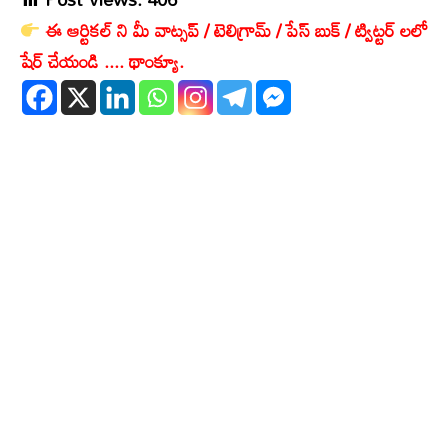
ఈ ఆర్టికల్ ని మీ వాట్సప్ / టెలిగ్రామ్ / పేస్ బుక్ / ట్విట్టర్ లలో
షేర్ చేయండి .... థాంక్యూ.