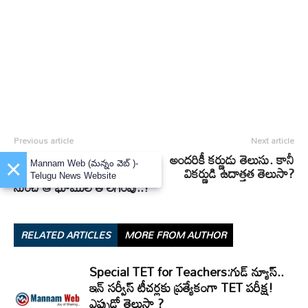
Previous article
Next article
AP Government:
అందరికీ కర్ణుడు తెలుసు. కానీ
×
Mannam Web (మన్నం వెబ్ )-
గుడ్‌న్యూస్‌.. 22 ఏ జాబితా
వికర్ణుడి ఉదాత్తత తెలుసా?
Telugu News Website
నుంచి ఆ భూముల తొలగింపు..!
RELATED ARTICLES
MORE FROM AUTHOR
Special TET for Teachers:గుడ్ న్యూస్..
ఇన్ సర్వీస్ టీచర్లకు ప్రత్యేకంగా TET పరీక్ష!
ఎప్పుడో తెలుసా ?