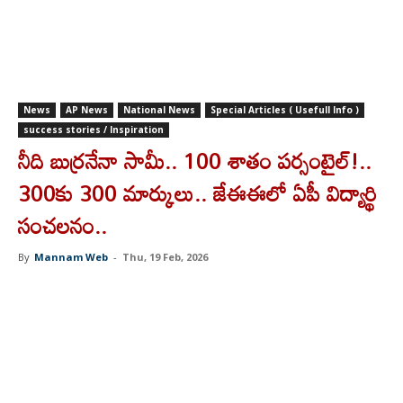
News
AP News
National News
Special Articles ( Usefull Info )
success stories / Inspiration
నీది బుర్రనేనా సామీ.. 100 శాతం పర్సంటైల్‌!..
300కు 300 మార్కులు.. జేఈఈలో ఏపీ విద్యార్థి
సంచలనం..
By
Mannam Web
-
Thu, 19 Feb, 2026