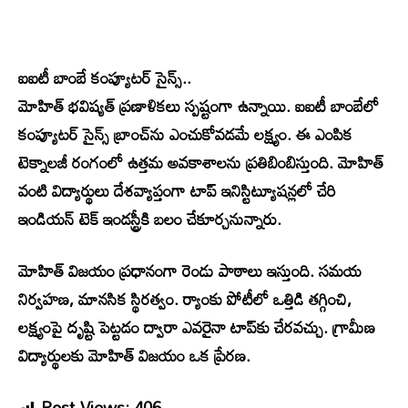
ఐఐటీ బాంబే కంప్యూటర్‌ సైన్స్‌..
మోహిత్‌ భవిష్యత్‌ ప్రణాళికలు స్పష్టంగా ఉన్నాయి. ఐఐటీ బాంబేలో
కంప్యూటర్‌ సైన్స్‌ బ్రాంచ్‌ను ఎంచుకోవడమే లక్ష్యం. ఈ ఎంపిక
టెక్నాలజీ రంగంలో ఉత్తమ అవకాశాలను ప్రతిబింబిస్తుంది. మోహిత్‌
వంటి విద్యార్థులు దేశవ్యాప్తంగా టాప్‌ ఇనిస్టిట్యూషన్లలో చేరి
ఇండియన్‌ టెక్‌ ఇండస్ట్రీకి బలం చేకూర్చనున్నారు.
మోహిత్‌ విజయం ప్రధానంగా రెండు పాఠాలు ఇస్తుంది. సమయ
నిర్వహణ, మానసిక స్థిరత్వం. ర్యాంకు పోటీలో ఒత్తిడి తగ్గించి,
లక్ష్యంపై దృష్టి పెట్టడం ద్వారా ఎవరైనా టాప్‌కు చేరవచ్చు. గ్రామీణ
విద్యార్థులకు మోహిత్‌ విజయం ఒక ప్రేరణ.
Post Views:
406