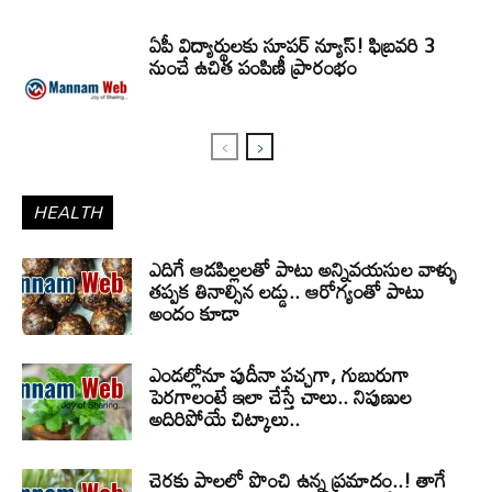
ఏపీ విద్యార్థులకు సూపర్ న్యూస్! ఫిబ్రవరి 3
నుంచే ఉచిత పంపిణీ ప్రారంభం
HEALTH
ఎదిగే ఆడపిల్లలతో పాటు అన్నివయసుల వాళ్ళు
తప్పక తినాల్సిన లడ్డు.. ఆరోగ్యంతో పాటు
అందం కూడా
ఎండల్లోనూ పుదీనా పచ్చగా, గుబురుగా
పెరగాలంటే ఇలా చేస్తే చాలు.. నిపుణుల
అదిరిపోయే చిట్కాలు..
చెరకు పాలలో పొంచి ఉన్న ప్రమాదం..! తాగే