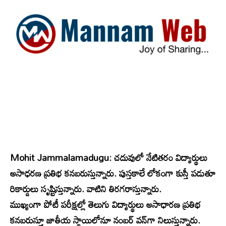
Mohit Jammalamadugu: చదువులో నేటితరం విద్యార్థులు
అసాధరణ ప్రతిభ కనబరుస్తున్నారు. పుస్తకాలే లోకంగా కుస్తీ పడుతూ
రికార్డులు సృష్టిస్తున్నారు. వాటిని తిరగరాస్తున్నారు.
ముఖ్యంగా పోటీ పరీక్షల్లో తెలుగు విద్యార్థులు అసాధారణ ప్రతిభ
కనబరుస్తూ జాతీయ స్థాయిలోనూ నంబర్‌ వన్‌గా నిలుస్తున్నారు.