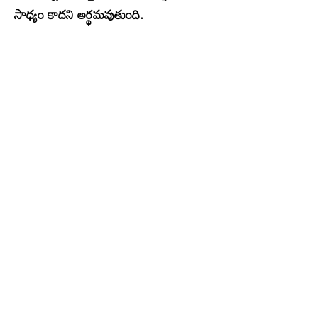
సాధ్యం కాదని అర్థమవుతుంది.