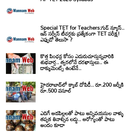
Special TET for Teachers:గుడ్ న్యూస్..
ఇన్ సర్వీస్ టీచర్లకు ప్రత్యేకంగా TET పరీక్ష!
ఎప్పుడో తెలుసా ?
కొత్త పింఛన్ల కోసం ఎదురుచూస్తున్నవారికి
శుభవార్త.. త్వరలోనే దరఖాస్తులు.. ఈ
డాక్యుమెంట్స్ ఉంటేనే..
హైదరాబాద్‌లో క్యాబ్‌ దోపిడీ.. రూ.200 జర్నీకి
రూ.500 వసూల్
ఎదిగే ఆడపిల్లలతో పాటు అన్నివయసుల వాళ్ళు
తప్పక తినాల్సిన లడ్డు.. ఆరోగ్యంతో పాటు
అందం కూడా