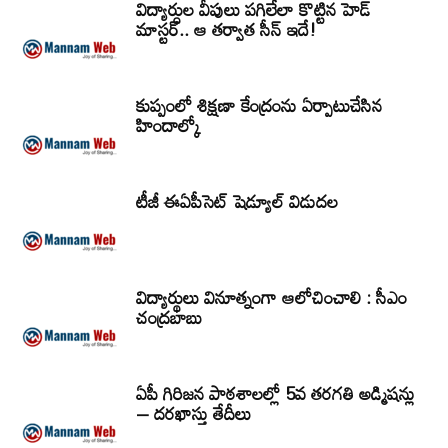
విద్యార్ధుల వీపులు పగిలేలా కొట్టిన హెడ్
మాస్టర్.. ఆ తర్వాత సీన్‌ ఇదే!
కుప్పంలో శిక్షణా కేంద్రంను ఏర్పాటుచేసిన
హిందాల్కో
టీజీ ఈఏపీసెట్‌ షెడ్యూల్‌ విడుదల
విద్యార్థులు వినూత్నంగా ఆలోచించాలి : సీఎం
చంద్రబాబు
ఏపీ గిరిజన పాఠశాలల్లో 5వ తరగతి అడ్మిషన్లు
– దరఖాస్తు తేదీలు