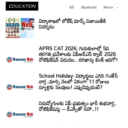
EDUCATION
All
Students
More
విద్యాశాఖలో లోకేష్ మార్క్.నిజాయితీకి
నిదర్శనం
APRS CAT 2026: గురుకులాల్లో 5వ
తరగతి ప్రవేశాలకు ఏపీఆర్‌ఎస్‌ క్యాట్‌ 2026
నోటిఫికేషన్‌ విడుదల.. దరఖాస్తు లింక్‌ ఇదిగో!
School Holiday: విద్యార్థులు ఎగిరి గంతేసే
వార్త..మార్చి నెలలో ఏకంగా 11 రోజులు
స్కూళ్లకు సెలవులు! ఎప్పుడెప్పుడంటే?
నిరుద్యోగులకు ఏపీ ప్రభుత్వం భారీ శుభవార్త,
నోటిఫికేషన్లు – డీఎస్సీతో సహా..!!