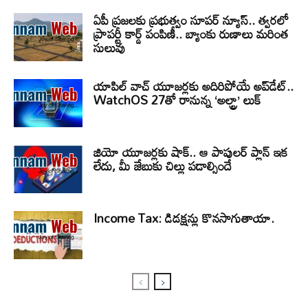
ఏపీ ప్రజలకు ప్రభుత్వం సూపర్ న్యూస్.. త్వరలో
ప్రాపర్టీ కార్డ్ పంపిణీ.. బ్యాంకు రుణాలు మరింత
సులువు
యాపిల్ వాచ్ యూజర్లకు అదిరిపోయే అప్‌డేట్..
WatchOS 27తో రానున్న ‘అల్ట్రా’ లుక్
జియో యూజర్లకు షాక్.. ఆ పాపులర్ ప్లాన్ ఇక
లేదు, మీ జేబుకు చిల్లు పడాల్సిందే
Income Tax: డిడక్షన్లు కొనసాగుతాయా.