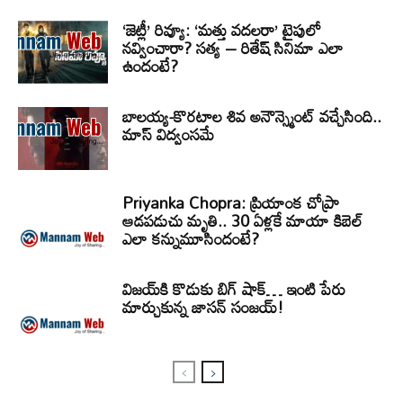
‘జెట్లీ’ రివ్యూ: ‘మత్తు వదలరా’ టైపులో
నవ్వించారా? సత్య – రితేష్ సినిమా ఎలా
ఉందంటే?
బాలయ్య-కొరటాల శివ అనౌన్స్మెంట్ వచ్చేసింది..
మాస్ విద్వంసమే
Priyanka Chopra: ప్రియాంక చోప్రా
ఆడపడుచు మృతి.. 30 ఏళ్లకే మాయా కిబెల్
ఎలా కన్నుమూసిందంటే?
విజయ్‌కి కొడుకు బిగ్ షాక్… ఇంటి పేరు
మార్చుకున్న జాసన్ సంజయ్!