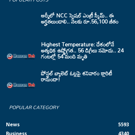
ఆర్మీలో NCC స్పెషల్ ఎంట్రీ స్కీమ్.. ఈ
అర్హతలుండాలి.. నెలకు రూ.56,100 జీతం
Highest Temperature: దేశంలోనే
అత్యధిక ఉష్ణోగ్రత.. 56 డిగ్రీలు నమోదు.. 24
గంటల్లో 54 మంది మృతి
పోస్టల్ బ్యాలెట్ ఓట్లపై శనివారం క్లారిటీ
రానుందా!
POPULAR CATEGORY
News
5593
Business
4340