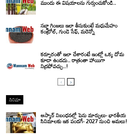
ముందు ఈ విషయాలను గుర్తుంచుకోండి..
సబ్జా గింజలు ఇలా తీసుకుంటే మధుమేహం
కంట్రోల్, గుండె సేఫ్, మరెన్నో
కర్పూరంతో ఇలా చేశారంటే ఇంట్లో ఒక్క దోమ
కూడా ఉండదు.. రాత్రంతా హాయిగా
నిద్రపోవచ్చు..!
సినిమా
ఆస్కార్ నిబంధనల్లో పెను మార్పులు- భారతీయ
సినిమాలకు ఇక పండగే- 2027 నుంచి అమలు!