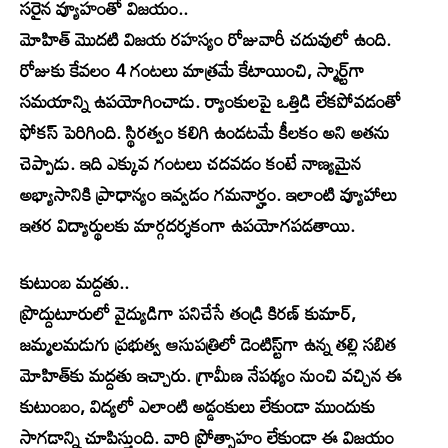
సరైన వ్యూహంతో విజయం..
మోహిత్‌ మొదటి విజయ రహస్యం రోజువారీ చదువులో ఉంది.
రోజుకు కేవలం 4 గంటలు మాత్రమే కేటాయించి, స్మార్ట్‌గా
సమయాన్ని ఉపయోగించాడు. ర్యాంకులపై ఒత్తిడి లేకపోవడంతో
ఫోకస్‌ పెరిగింది. స్థిరత్వం కలిగి ఉండటమే కీలకం అని అతను
చెప్పాడు. ఇది ఎక్కువ గంటలు చదవడం కంటే నాణ్యమైన
అభ్యాసానికి ప్రాధాన్యం ఇవ్వడం గమనార్హం. ఇలాంటి వ్యూహాలు
ఇతర విద్యార్థులకు మార్గదర్శకంగా ఉపయోగపడతాయి.
కుటుంబ మద్దతు..
ప్రొద్దుటూరులో వైద్యుడిగా పనిచేసే తండ్రి కిరణ్‌ కుమార్,
జమ్మలమడుగు ప్రభుత్వ ఆసుపత్రిలో డెంటిస్ట్‌గా ఉన్న తల్లి సబిత
మోహిత్‌కు మద్దతు ఇచ్చారు. గ్రామీణ నేపథ్యం నుంచి వచ్చిన ఈ
కుటుంబం, విద్యలో ఎలాంటి అడ్డంకులు లేకుండా ముందుకు
సాగడాన్ని చూపిస్తుంది. వారి ప్రోత్సాహం లేకుండా ఈ విజయం