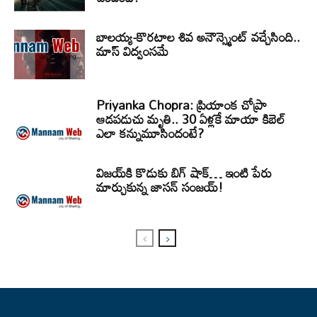
బాలయ్య-కొరటాల శివ అనౌన్స్మెంట్ వచ్చేసింది..
మాస్ విద్వంసమే
Priyanka Chopra: ప్రియాంక చోప్రా
ఆడపడుచు మృతి.. 30 ఏళ్లకే మాయా కిబెల్
ఎలా కన్నుమూసిందంటే?
విజయ్‌కి కొడుకు బిగ్ షాక్… ఇంటి పేరు
మార్చుకున్న జాసన్ సంజయ్!