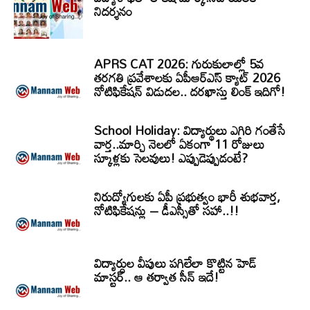
నిదర్శనం
APRS CAT 2026: గురుకులాల్లో 5వ
తరగతి ప్రవేశాలకు ఏపీఆర్‌ఎస్‌ క్యాట్‌ 2026
నోటిఫికేషన్‌ విడుదల.. దరఖాస్తు లింక్‌ ఇదిగో!
School Holiday: విద్యార్థులు ఎగిరి గంతేసే
వార్త..మార్చి నెలలో ఏకంగా 11 రోజులు
స్కూళ్లకు సెలవులు! ఎప్పుడెప్పుడంటే?
నిరుద్యోగులకు ఏపీ ప్రభుత్వం భారీ శుభవార్త,
నోటిఫికేషన్లు – డీఎస్సీతో సహా..!!
విద్యార్ధుల వీపులు పగిలేలా కొట్టిన హెడ్
మాస్టర్.. ఆ తర్వాత సీన్‌ ఇదే!