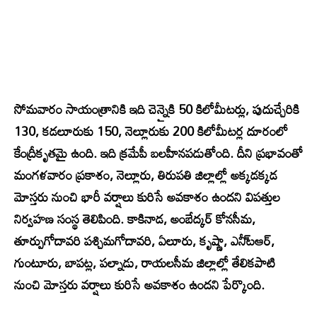
సోమవారం సాయంత్రానికి ఇది చెన్నైకి 50 కిలోమీటర్లు, పుదుచ్చేరికి
130, కడలూరుకు 150, నెల్లూరుకు 200 కిలోమీటర్ల దూరంలో
కేంద్రీకృతమై ఉంది. ఇది క్రమేపీ బలహీనపడుతోంది. దీని ప్రభావంతో
మంగళవారం ప్రకాశం, నెల్లూరు, తిరుపతి జిల్లాల్లో అక్కడక్కడ
మోస్తరు నుంచి భారీ వర్షాలు కురిసే అవకాశం ఉందని విపత్తుల
నిర్వహణ సంస్థ తెలిపింది. కాకినాడ, అంబేద్కర్‌ కోనసీమ,
తూర్పుగోదావరి పశ్చిమగోదావరి, ఏలూరు, కృష్ణా, ఎనీ్టఆర్,
గుంటూరు, బాపట్ల, పల్నాడు, రాయలసీమ జిల్లాల్లో తేలికపాటి
నుంచి మోస్తరు వర్షాలు కురిసే అవకాశం ఉందని పేర్కొంది.