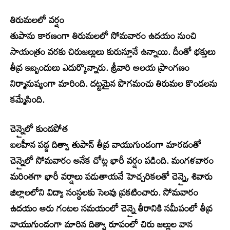
తిరుమలలో వర్షం
తుపాను కారణంగా తిరుమలలో సోమవారం ఉదయం నుంచి
సాయంత్రం వరకు చిరుజల్లులు కురుస్తూనే ఉన్నాయి. దీంతో భక్తులు
తీవ్ర ఇబ్బందులు ఎదుర్కొన్నారు. శ్రీవారి ఆలయ ప్రాంగణం
నిర్మానుష్యంగా మారింది. దట్టమైన పొగమంచు తిరుమల కొండలను
కమ్మేసింది.
చెన్నైలో కుండపోత
బలహీన పడ్డ దిత్వా తుపాన్‌ తీవ్ర వాయుగుండంగా మారడంతో
చెన్నైలో సోమవారం అనేక చోట్ల భారీ వర్షం పడింది. మంగళవారం
మరింతగా భారీ వర్షాలు పడుతాయనే హెచ్చరికలతో చెన్నై, శివారు
జిల్లాలలోని విద్యా సంస్థలకు సెలవు ప్రకటించారు. సోమవారం
ఉదయం ఆరు గంటల సమయంలో చెన్నై తీరానికి సమీపంలో తీవ్ర
వాయుగుండంగా మారిన దిత్వా రూపంలో చిరు జల్లుల వాన