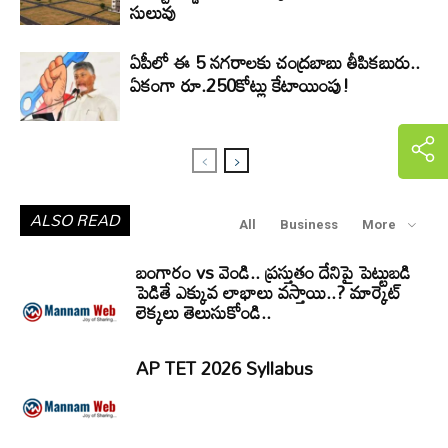
సులువు
ఏపీలో ఈ 5 నగరాలకు చంద్రబాబు తీపికబురు..
ఏకంగా రూ.250కోట్లు కేటాయింపు!
ALSO READ
All
Business
More
బంగారం vs వెండి.. ప్రస్తుతం దేనిపై పెట్టుబడి
పెడితే ఎక్కువ లాభాలు వస్తాయి..? మార్కెట్
లెక్కలు తెలుసుకోండి..
AP TET 2026 Syllabus