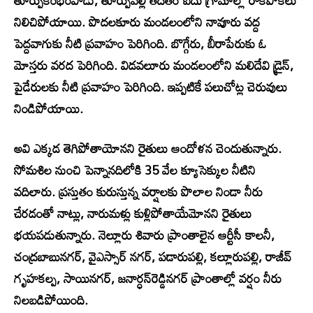
తూర్పుకంభంపాడు, తూర్పుపల్లి తదితర ఐదు గ్రామాల్లో రాకపోకలు
నిలిచిపోయాయి. పొదలకూరు మండలంలోని నావూరు వద్ద
పెద్దవాగుకు నీటి ప్రవాహం పెరిగింది. బొగ్గేరు, బీరాపేరుకు ఓ
మోస్తరు వరద పెరిగింది. విడవలూరు మండలంలోని మలిదేవి డ్రైన్,
పైడేరులకు నీటి ప్రవాహం పెరిగింది. ఇప్పటికే పలుచోట్ల చెరువులు
నిండిపోయాయి.
అవి ఎక్కడ తెగిపోతాయోనని రైతులు ఆందోళన చెందుతున్నారు.
సోమశిల నుంచి పెన్నానదిలోకి 35 వేల క్యూసెక్కుల నీటిని
వదిలారు. ప్రస్తుతం కురుస్తున్న వర్షాలకు పొలాల నిండా నీరు
చేరడంతో నాట్లు, నారుమళ్లు కుళ్లిపోతాయేమోనని రైతులు
భయపడుతున్నారు. నెల్లూరు శివారు ప్రాంతాలైన ఆర్టీసీ కాలనీ,
చంద్రబాబునగర్, వైఎస్సార్‌ నగర్, పడారుపల్లి, కల్లూరుపల్లి, రాజీవ్‌
గృహకల్ప, సాయినగర్, జనార్ధన్‌రెడ్డినగర్‌ ప్రాంతాల్లో వర్షం నీరు
నిలబడిపోయింది.