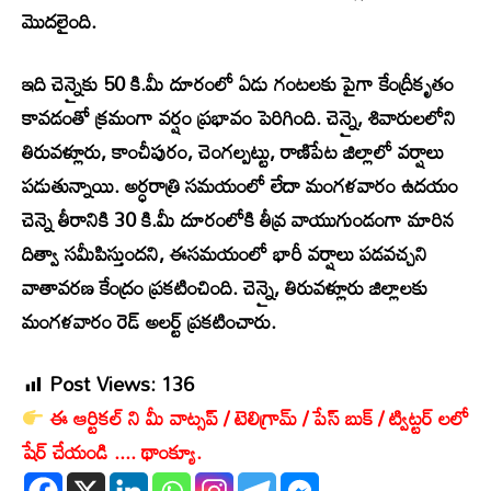
మొదలైంది.
ఇది చెన్నైకు 50 కి.మీ దూరంలో ఏడు గంటలకు పైగా కేంద్రీకృతం
కావడంతో క్రమంగా వర్షం ప్రభావం పెరిగింది. చెన్నై, శివారులలోని
తిరువళ్లూరు, కాంచీపురం, చెంగల్పట్టు, రాణిపేట జిల్లాలో వర్షాలు
పడుతున్నాయి. అర్ధరాత్రి సమయంలో లేదా మంగళవారం ఉదయం
చెన్నె తీరానికి 30 కి.మీ దూరంలోకి తీవ్ర వాయుగుండంగా మారిన
దిత్వా సమీపిస్తుందని, ఈసమయంలో భారీ వర్షాలు పడవచ్చని
వాతావరణ కేంద్రం ప్రకటించింది. చెన్నై, తిరువళ్లూరు జిల్లాలకు
మంగళవారం రెడ్‌ అలర్ట్‌ ప్రకటించారు.
Post Views:
136
ఈ ఆర్టికల్ ని మీ వాట్సప్ / టెలిగ్రామ్ / పేస్ బుక్ / ట్విట్టర్ లలో
షేర్ చేయండి .... థాంక్యూ.