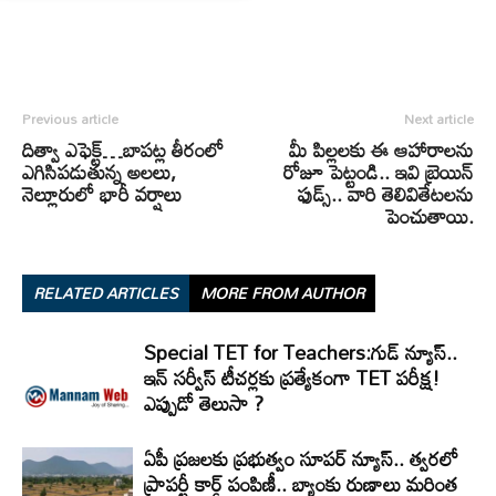
Previous article
Next article
దిత్వా ఎఫెక్ట్…బాపట్ల తీరంలో
మీ పిల్లలకు ఈ ఆహారాలను
ఎగిసిపడుతున్న అలలు,
రోజూ పెట్టండి.. ఇవి బ్రెయిన్
నెల్లూరులో భారీ వర్షాలు
ఫుడ్స్‌.. వారి తెలివితేటలను
పెంచుతాయి.
RELATED ARTICLES
MORE FROM AUTHOR
Special TET for Teachers:గుడ్ న్యూస్..
ఇన్ సర్వీస్ టీచర్లకు ప్రత్యేకంగా TET పరీక్ష!
ఎప్పుడో తెలుసా ?
ఏపీ ప్రజలకు ప్రభుత్వం సూపర్ న్యూస్.. త్వరలో
ప్రాపర్టీ కార్డ్ పంపిణీ.. బ్యాంకు రుణాలు మరింత