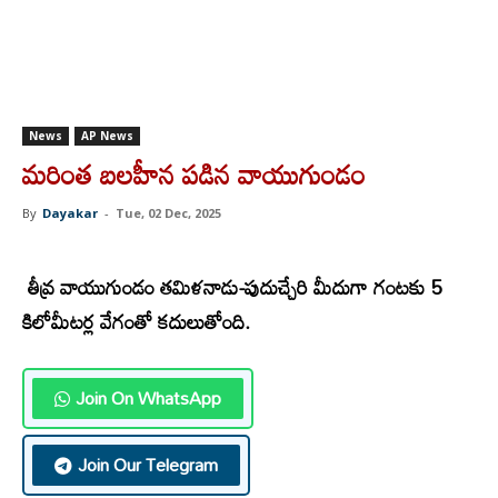
News
AP News
మరింత బలహీన పడిన వాయుగుండం
By
Dayakar
-
Tue, 02 Dec, 2025
తీవ్ర వాయుగుండం తమిళనాడు-పుదుచ్చేరి మీదుగా గంటకు 5
కిలోమీటర్ల వేగంతో కదులుతోంది.
Join On WhatsApp
Join Our Telegram