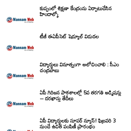
కుప్పంలో శిక్షణా కేంద్రంను ఏర్పాటుచేసిన
హిందాల్కో
టీజీ ఈఏపీసెట్‌ షెడ్యూల్‌ విడుదల
విద్యార్థులు వినూత్నంగా ఆలోచించాలి : సీఎం
చంద్రబాబు
ఏపీ గిరిజన పాఠశాలల్లో 5వ తరగతి అడ్మిషన్లు
– దరఖాస్తు తేదీలు
ఏపీ విద్యార్థులకు సూపర్ న్యూస్! ఫిబ్రవరి 3
నుంచే ఉచిత పంపిణీ ప్రారంభం