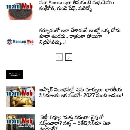
సబ్జా గింజలు ఇలా తీసుకుంటే మధుమేహం
కంట్రోల్, గుండె సేఫ్, మరెన్నో
కర్పూరంతో ఇలా చేశారంటే ఇంట్లో ఒక్క దోమ
కూడా ఉండదు.. రాత్రంతా హాయిగా
నిద్రపోవచ్చు..!
సినిమా
ఆస్కార్ నిబంధనల్లో పెను మార్పులు- భారతీయ
సినిమాలకు ఇక పండగే- 2027 నుంచి అమలు!
‘జెట్లీ’ రివ్యూ: ‘మత్తు వదలరా’ టైపులో
నవ్వించారా? సత్య – రితేష్ సినిమా ఎలా
ఉందంటే?