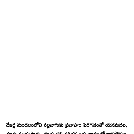
చేజర్ల మండలంలోని నల్లవాగుకు ప్రవాహం పెరగడంతో యనమదల,