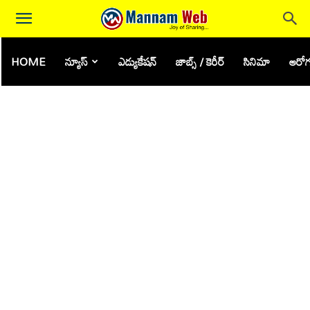
HOME
న్యూస్
ఎడ్యుకేషన్
జాబ్స్ / కెరీర్
సినిమా
ఆరోగ