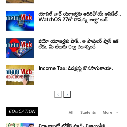
యాపిల్ వాచ్ యూజర్లకు అదిరిపోయే అప్‌డేట్..
WatchOS 27తో రానున్న ‘అల్ట్రా’ లుక్
జియో యూజర్లకు షాక్.. ఆ పాపులర్ ప్లాన్ ఇక
లేదు, మీ జేబుకు చిల్లు పడాల్సిందే
Income Tax: డిడక్షన్లు కొనసాగుతాయా.
EDUCATION
All
Students
More
విద్యాశాఖలో లోకేష్ మార్క్.నిజాయితీకి