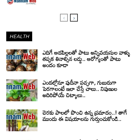
HEALTH
ఎదిగే ఆడపిల్లలతో పాటు అన్నివయసుల వాళ్ళు
తప్పక తినాల్సిన లడ్డు.. ఆరోగ్యంతో పాటు
అందం కూడా
ఎండల్లోనూ పుదీనా పచ్చగా, గుబురుగా
పెరగాలంటే ఇలా చేస్తే చాలు.. నిపుణుల
అదిరిపోయే చిట్కాలు..
చెరకు పాలలో పొంచి ఉన్న ప్రమాదం..! తాగే
ముందు ఈ విషయాలను గుర్తుంచుకోండి..