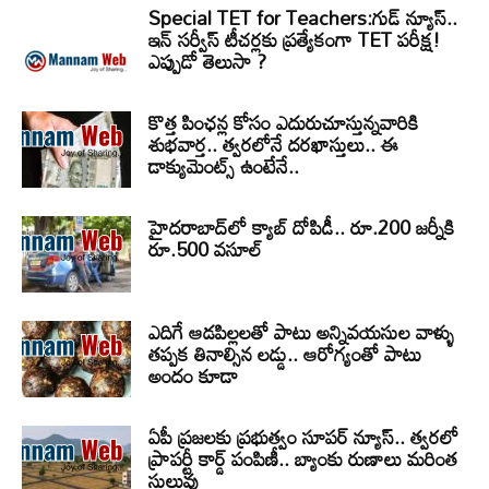
Special TET for Teachers:గుడ్ న్యూస్..
ఇన్ సర్వీస్ టీచర్లకు ప్రత్యేకంగా TET పరీక్ష!
ఎప్పుడో తెలుసా ?
కొత్త పింఛన్ల కోసం ఎదురుచూస్తున్నవారికి
శుభవార్త.. త్వరలోనే దరఖాస్తులు.. ఈ
డాక్యుమెంట్స్ ఉంటేనే..
హైదరాబాద్‌లో క్యాబ్‌ దోపిడీ.. రూ.200 జర్నీకి
రూ.500 వసూల్
ఎదిగే ఆడపిల్లలతో పాటు అన్నివయసుల వాళ్ళు
తప్పక తినాల్సిన లడ్డు.. ఆరోగ్యంతో పాటు
అందం కూడా
ఏపీ ప్రజలకు ప్రభుత్వం సూపర్ న్యూస్.. త్వరలో
ప్రాపర్టీ కార్డ్ పంపిణీ.. బ్యాంకు రుణాలు మరింత
సులువు