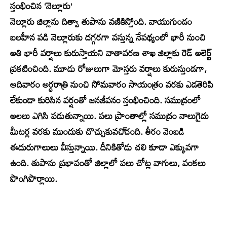
స్తంభించిన ‘నెల్లూరు’
నెల్లూరు జిల్లాను దిత్వా తుపాను వణికిస్తోంది. వాయుగుండం
బలహీన పడి నెల్లూరుకు దగ్గరగా వస్తున్న నేపథ్యంలో భారీ నుంచి
అతి భారీ వర్షాలు కురుస్తాయని వాతావరణ శాఖ జిల్లాకు రెడ్‌ అలెర్ట్‌
ప్రకటించింది. మూడు రోజులుగా మోస్తరు వర్షాలు కురుస్తుండగా,
ఆదివారం అర్ధరాత్రి నుంచి సోమవారం సాయంత్రం వరకు ఎడతెరిపి
లేకుండా కురిసిన వర్షంతో జనజీవనం స్తంభించింది. సముద్రంలో
అలలు ఎగిసి పడుతున్నాయి. పలు ప్రాంతాల్లో సముద్రం నాలుగైదు
మీటర్ల వరకు ముందుకు చొచ్చుకువచి్చంది. తీరం వెంబడి
ఈదురుగాలులు వీస్తున్నాయి. దీనికితోడు చలి కూడా ఎక్కువగా
ఉంది. తుపాను ప్రభావంతో జిల్లాలో పలు చోట్ల వాగులు, వంకలు
పొంగిపొర్లాయి.