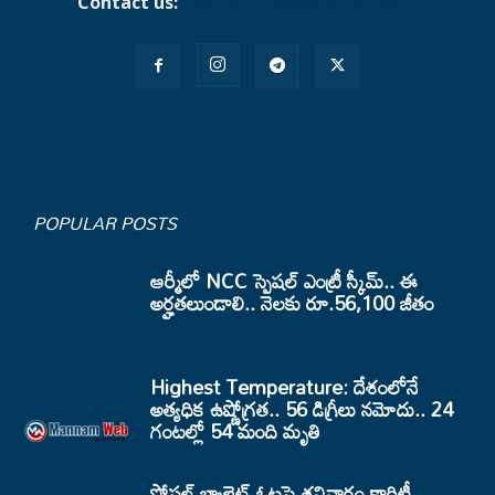
Contact us:
mannamnews@gmail.com
POPULAR POSTS
ఆర్మీలో NCC స్పెషల్ ఎంట్రీ స్కీమ్.. ఈ
అర్హతలుండాలి.. నెలకు రూ.56,100 జీతం
Highest Temperature: దేశంలోనే
అత్యధిక ఉష్ణోగ్రత.. 56 డిగ్రీలు నమోదు.. 24
గంటల్లో 54 మంది మృతి
పోస్టల్ బ్యాలెట్ ఓట్లపై శనివారం క్లారిటీ