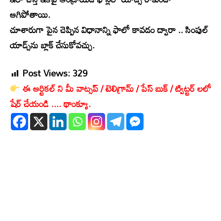
ఆగిపోతాయి.
చూశారుగా పైన చెప్పిన విధానాన్ని ఫాలో కావడం ద్వారా .. సింపుల్​
యాడ్స్​ను బ్లాక్​ చేసుకోవచ్చు.
Post Views:
329
ఈ ఆర్టికల్ ని మీ వాట్సప్ / టెలిగ్రామ్ / పేస్ బుక్ / ట్విట్టర్ లలో
షేర్ చేయండి .... థాంక్యూ.