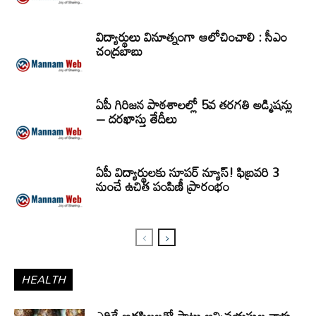
విద్యార్థులు వినూత్నంగా ఆలోచించాలి : సీఎం
చంద్రబాబు
ఏపీ గిరిజన పాఠశాలల్లో 5వ తరగతి అడ్మిషన్లు
– దరఖాస్తు తేదీలు
ఏపీ విద్యార్థులకు సూపర్ న్యూస్! ఫిబ్రవరి 3
నుంచే ఉచిత పంపిణీ ప్రారంభం
HEALTH