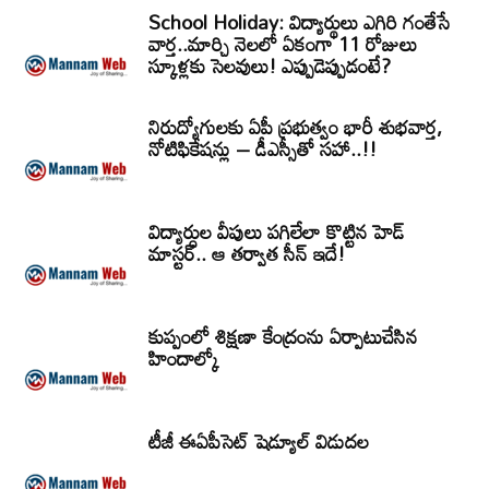
School Holiday: విద్యార్థులు ఎగిరి గంతేసే
వార్త..మార్చి నెలలో ఏకంగా 11 రోజులు
స్కూళ్లకు సెలవులు! ఎప్పుడెప్పుడంటే?
నిరుద్యోగులకు ఏపీ ప్రభుత్వం భారీ శుభవార్త,
నోటిఫికేషన్లు – డీఎస్సీతో సహా..!!
విద్యార్ధుల వీపులు పగిలేలా కొట్టిన హెడ్
మాస్టర్.. ఆ తర్వాత సీన్‌ ఇదే!
కుప్పంలో శిక్షణా కేంద్రంను ఏర్పాటుచేసిన
హిందాల్కో
టీజీ ఈఏపీసెట్‌ షెడ్యూల్‌ విడుదల