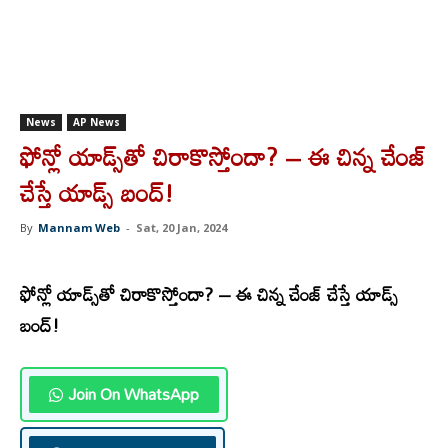
News
AP News
ఫోన్లో యాడ్స్​తో చిరాకొస్తోందా? – ఈ చిన్న చేంజ్​
చేస్తే యాడ్స్ బంద్​!
By
Mannam Web
-
Sat, 20 Jan, 2024
ఫోన్లో యాడ్స్​తో చిరాకొస్తోందా? – ఈ చిన్న చేంజ్​ చేస్తే యాడ్స్
బంద్​!
Join On WhatsApp