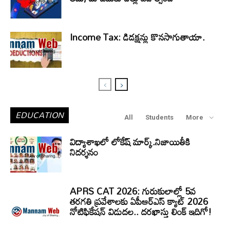
Income Tax: డిడక్షన్లు కొనసాగుతాయా.
EDUCATION
All
Students
More
విద్యాశాఖలో లోకేష్ మార్క్.నిజాయితీకి
నిదర్శనం
APRS CAT 2026: గురుకులాల్లో 5వ
తరగతి ప్రవేశాలకు ఏపీఆర్‌ఎస్‌ క్యాట్‌ 2026
నోటిఫికేషన్‌ విడుదల.. దరఖాస్తు లింక్‌ ఇదిగో!