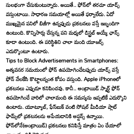
సులభంగా చేసుకుంటున్నారు. అయితే.. ఫోన్​లో తరచూ యాడ్స్
వస్తుంటాయి. సాధారణ సమయాల్లో అయితే ఫర్వాలేదు. ఏదో
ముఖ్యమైన పనిలో బిజీగా ఉన్నప్పుడు ప్రకటనలు వస్తే ఇబ్బందిగా
ఉంటుంది. కొన్నిసార్లు చేస్తున్న పని మధ్యలో డిస్ట్రబ్​ అయ్యే ఛాన్స్
కూడా ఉంటుంది. ఈ పరిస్థితిని చాలా మంది యూజర్స్
ఎదుర్కొంటూ ఉంటారు.
Tips to Block Advertisements in Smartphones:
అత్యవసర సమయంలో ఫోన్ ఉపయోగించేటప్పుడు యాడ్స్ వస్తే
ఫోన్ నేలకేసి కొట్టాలన్నంత కోపం వస్తుంది. Apple iPhoneలో
ప్రకటనలు ఎప్పుడూ కనిపించవు. కానీ.. ఆండ్రాయిడ్ స్మార్ట్ ఫోన్
ఉపయోగించే వారిలో చాలామంది ఈ సమస్యను ఇప్పటికే ఎదుర్కొని
ఉంటారు. యూట్యూబ్, ఫేస్‌బుక్‌ వంటి సోషల్ మీడియా ప్లాట్​
ఫామ్స్​లో ప్రకటనలను ఆపేయడానికి ఆప్షన్స్ ఉన్నాయి.
ఫోన్‌లోనే(ఆండ్రాయిడ్) ప్రకటనలు కనిపిస్తే మాత్రం ఏం చేయాలో