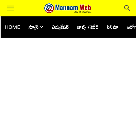
HOME
న్యూస్
ఎడ్యుకేషన్
జాబ్స్ / కెరీర్
సినిమా
ఆరోగ