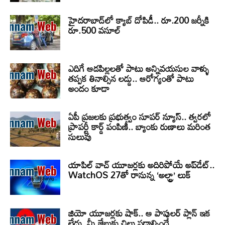
హైదరాబాద్‌లో క్యాబ్‌ దోపిడీ.. రూ.200 జర్నీకి
రూ.500 వసూల్
ఎదిగే ఆడపిల్లలతో పాటు అన్నివయసుల వాళ్ళు
తప్పక తినాల్సిన లడ్డు.. ఆరోగ్యంతో పాటు
అందం కూడా
ఏపీ ప్రజలకు ప్రభుత్వం సూపర్ న్యూస్.. త్వరలో
ప్రాపర్టీ కార్డ్ పంపిణీ.. బ్యాంకు రుణాలు మరింత
సులువు
యాపిల్ వాచ్ యూజర్లకు అదిరిపోయే అప్‌డేట్..
WatchOS 27తో రానున్న ‘అల్ట్రా’ లుక్
జియో యూజర్లకు షాక్.. ఆ పాపులర్ ప్లాన్ ఇక
లేదు, మీ జేబుకు చిల్లు పడాల్సిందే