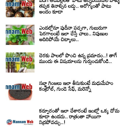
ఎదిగే ఆడపిల్లలతో పాటు అన్నివయసుల వాళ్ళు
తప్పక తినాల్సిన లడ్డు.. ఆరోగ్యంతో పాటు
అందం కూడా
ఎండల్లోనూ పుదీనా పచ్చగా, గుబురుగా
పెరగాలంటే ఇలా చేస్తే చాలు.. నిపుణుల
అదిరిపోయే చిట్కాలు..
చెరకు పాలలో పొంచి ఉన్న ప్రమాదం..! తాగే
ముందు ఈ విషయాలను గుర్తుంచుకోండి..
సబ్జా గింజలు ఇలా తీసుకుంటే మధుమేహం
కంట్రోల్, గుండె సేఫ్, మరెన్నో
కర్పూరంతో ఇలా చేశారంటే ఇంట్లో ఒక్క దోమ
కూడా ఉండదు.. రాత్రంతా హాయిగా
నిద్రపోవచ్చు..!