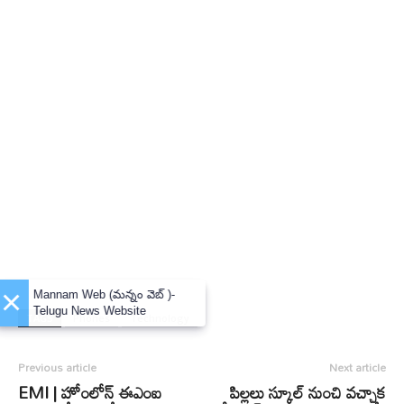
×
Mannam Web (మన్నం వెబ్ )-
Telugu News Website
TAGS
Phones
Technology
Previous article
Next article
EMI | హోంలోన్‌ ఈఎంఐ
పిల్లలు స్కూల్​ నుంచి వచ్చాక