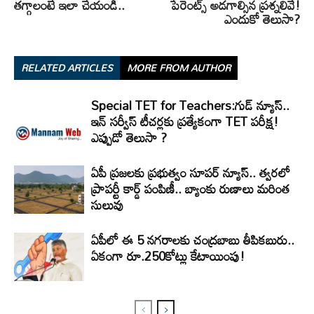
తగ్గాలంటే ఇలా చేయండి..
పేరెంట్స్​ అడగాల్సిన ప్రశ్నలివే!
ఎందుకో తెలుసా?
RELATED ARTICLES
MORE FROM AUTHOR
Special TET for Teachers:గుడ్ న్యూస్..
ఇన్ సర్వీస్ టీచర్లకు ప్రత్యేకంగా TET పరీక్ష!
ఎప్పుడో తెలుసా ?
ఏపీ ప్రజలకు ప్రభుత్వం సూపర్ న్యూస్.. త్వరలో
ప్రాపర్టీ కార్డ్ పంపిణీ.. బ్యాంకు రుణాలు మరింత
సులువు
ఏపీలో ఈ 5 నగరాలకు చంద్రబాబు తీపికబురు..
ఏకంగా రూ.250కోట్లు కేటాయింపు!