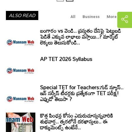
ALSO READ
All
Business
More
బంగారం vs వెండి.. ప్రస్తుతం దేనిపై పెట్టుబడి
పెడితే ఎక్కువ లాభాలు వస్తాయి..? మార్కెట్
లెక్కలు తెలుసుకోండి..
AP TET 2026 Syllabus
Special TET for Teachers:గుడ్ న్యూస్..
ఇన్ సర్వీస్ టీచర్లకు ప్రత్యేకంగా TET పరీక్ష!
ఎప్పుడో తెలుసా ?
కొత్త పింఛన్ల కోసం ఎదురుచూస్తున్నవారికి
శుభవార్త.. త్వరలోనే దరఖాస్తులు.. ఈ
డాక్యుమెంట్స్ ఉంటేనే..