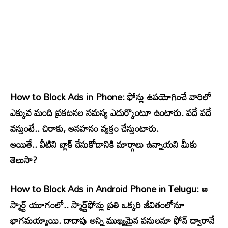
How to Block Ads in Phone: ఫోన్లు ఉపయోగించే వారిలో
ఎక్కువ మంది ప్రకటనల సమస్య ఎదుర్కొంటూ ఉంటారు. పదే పదే
వస్తుంటే.. చిరాకు, అసహనం వ్యక్తం చేస్తుంటారు.
అయితే.. వీటిని బ్లాక్​ చేసుకోడానికి మార్గాలు ఉన్నాయని మీకు
తెలుసా?
How to Block Ads in Android Phone in Telugu: ఆ
స్మార్ట్​ యూగంలో.. స్మార్ట్​ఫోన్లు ప్రతి ఒక్కరి జీవితంలోనూ
భాగమయ్యాయి. దాదాపు అన్ని ముఖ్యమైన పనులనూ ఫోన్‌ ద్వారానే