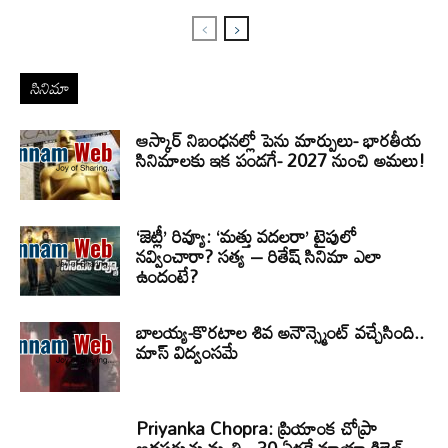
సినిమా
ఆస్కార్ నిబంధనల్లో పెను మార్పులు- భారతీయ
సినిమాలకు ఇక పండగే- 2027 నుంచి అమలు!
‘జెట్లీ’ రివ్యూ: ‘మత్తు వదలరా’ టైపులో
నవ్వించారా? సత్య – రితేష్ సినిమా ఎలా
ఉందంటే?
బాలయ్య-కొరటాల శివ అనౌన్స్మెంట్ వచ్చేసింది..
మాస్ విద్వంసమే
Priyanka Chopra: ప్రియాంక చోప్రా