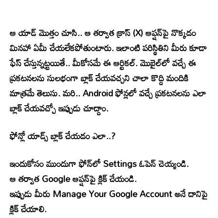
ఆ యాడ్ మొత్తం చూసి.. ఆ తర్వాత క్రాస్ (X) ఆప్షన్​పై నొక్కడం
మినహా ఏమీ చేయలేకపోతుంటారు. ఇలాంటి పరిస్థితిని మీరు కూడా
ఫేస్ చేస్తున్నట్టయితే.. మీకోసమే ఈ ఆర్టికల్. మొబైల్​లో వచ్చే ఈ
ప్రకటనలను సులభంగా బ్లాక్ చేయవచ్చని చాలా కొద్ది మందికి
మాత్రమే తెలుసు. మరి.. Android ఫోన్లలో వచ్చే ప్రకటనలను ఎలా
బ్లాక్ చేయవచ్చో ఇప్పుడు చూద్దాం.
ఫోన్లో యాడ్స్​ బ్లాక్​ చేయడం ఎలా..?
ఇందుకోసం ముందుగా ఫోన్​లో Settings ఓపెన్​ చెయ్యండి.
ఆ తర్వాత Google ఆప్షన్​పై క్లిక్​ చేయండి.
ఇప్పుడు మీరు Manage Your Google Account అనే దానిపై
క్లిక్ చేయాలి.