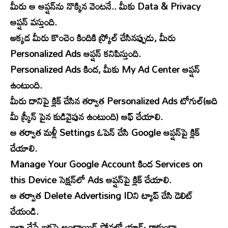
మీరు ఆ ఆప్షన్‌ను నొక్కిన వెంటనే.. మీకు Data & Privacy
ఆప్షన్ వస్తుంది.
అక్కడ మీరు కొంచెం కిందికి స్క్రోల్ చేసినప్పుడు, మీరు
Personalized Ads ఆప్షన్ కనిపిస్తుంది.
Personalized Ads కింద, మీకు My Ad Center ఆప్షన్
ఉంటుంది.
మీరు దానిపై క్లిక్​ చేసిన తర్వాత Personalized Ads టోగుల్(అది
మీ స్క్రీన్​​ పైన కుడివైపున ఉంటుంది) ఆఫ్ చేయాలి.
ఆ తర్వాత మళ్లీ Settings ఓపెన్​ చేసి Google ఆప్షన్​పై క్లిక్​
చేయాలి.
Manage Your Google Account కింద Services on
this Device సెక్షన్​లో Ads ఆప్షన్​పై క్లిక్​ చేయాలి.
ఆ తర్వాత Delete Advertising IDని ట్యాప్ చేసి డెలిట్
చేయండి.
ఇలా చేస్తే ఇకపై ఆండ్రాయిడ్​ ఫోన్లలో యాడ్స్ రాకుండా