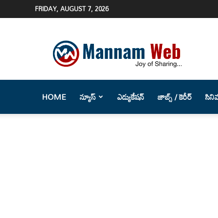
FRIDAY, AUGUST 7, 2026
Mannam
Web
(మన్నం
వెబ్
)-
Telugu
HOME
న్యూస్
ఎడ్యుకేషన్
జాబ్స్ / కెరీర్
సిని
News
Website