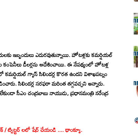
ారులకు ఇబ్బందులు ఎదురవుతున్నాయి. హోటళ్లకు కమర్షియల్‌
ియం కంపెనీలు డీలర్లను ఆదేశించాయి. ఈ నేపథ్యంలో హోటళ్ల
ో కమర్షియల్‌ గ్యాస్ సిలిండర్ల కొరత ఉందని విశాఖపట్నం
లడించారు. సిలిండర్ల సరఫరా మరింత తగ్గవచ్చని అన్నారు.
ొరత లేకుండా సీఎం చంద్రబాబు నాయుడు, ప్రధానమంత్రి నరేంద్ర
క్ / ట్విట్టర్ లలో షేర్ చేయండి .... థాంక్యూ.