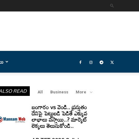
లు
ALSO READ
All
Business
More
బంగారం vs వెండి.. ప్రస్తుతం
దేనిపై పెట్టుబడి పెడితే ఎక్కువ
లాభాలు వస్తాయి..? మార్కెట్
లెక్కలు తెలుసుకోండి..