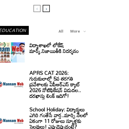
EDUCATION
All
More
విద్యాశాఖలో లోకేష్
మార్క్.నిజాయితీకి నిదర్శనం
APRS CAT 2026:
గురుకులాల్లో 5వ తరగతి
ప్రవేశాలకు ఏపీఆర్‌ఎస్‌ క్యాట్‌
2026 నోటిఫికేషన్‌ విడుదల..
దరఖాస్తు లింక్‌ ఇదిగో!
School Holiday: విద్యార్థులు
ఎగిరి గంతేసే వార్త..మార్చి నెలలో
ఏకంగా 11 రోజులు స్కూళ్లకు
సెలవులు! ఎప్పుడెప్పుడంటే?