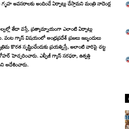
ం గృహ అవసరాలకు అందించే ఏర్పాట్లు చేస్తామని మంత్రి నాదెండ్ల
వల్లో తేడా వస్తే, ప్రత్యామ్నాయంగా ఎలాంటి ఏర్పాట్లు
చారు. వంట గ్యాస్ విషయంలో ఆంధ్రప్రదేశ్ ప్రజలు ఇబ్బందులు
ిమ కొరత సృష్టించేందుకు ప్రయత్నిస్తే, అలాంటి వారిపై చట్ట
ర్ హెచ్చరించారు. ఎల్పీజీ గ్యాస్ సరఫరా, ఉత్పత్తి
ని ఆదేశించారు.