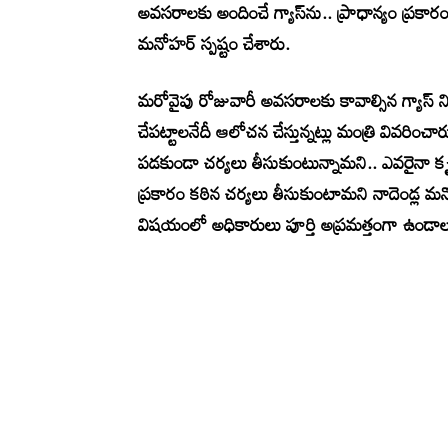
అవసరాలకు అందించే గ్యాస్‌ను.. ప్రాధాన్యం ప్రకార
మనోహర్ స్పష్టం చేశారు.
మరోవైపు రోజువారీ అవసరాలకు కావాల్సిన గ్యాస్ నిల్
చేపట్టాలనేదీ ఆలోచన చేస్తున్నట్లు మంత్రి వివరిం
పడకుండా చర్యలు తీసుకుంటున్నామని.. ఎవరైనా కృత్ర
ప్రకారం కఠిన చర్యలు తీసుకుంటామని నాదెండ్ల మనోహ
విషయంలో అధికారులు పూర్తి అప్రమత్తంగా ఉండాల