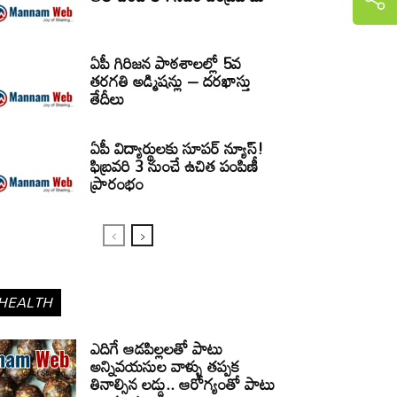
ఏపీ గిరిజన పాఠశాలల్లో 5వ
తరగతి అడ్మిషన్లు – దరఖాస్తు
తేదీలు
ఏపీ విద్యార్థులకు సూపర్ న్యూస్!
ఫిబ్రవరి 3 నుంచే ఉచిత పంపిణీ
ప్రారంభం
HEALTH
ఎదిగే ఆడపిల్లలతో పాటు
అన్నివయసుల వాళ్ళు తప్పక
తినాల్సిన లడ్డు.. ఆరోగ్యంతో పాటు