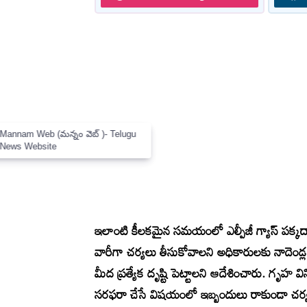
×
Mannam Web (మన్నం వెబ్ )- Telugu
News Website
ఇలాంటి కీలకమైన సమయంలో ఎల్పీజీ గ్యాస్ పక్కదారి ప
వారీగా చర్యలు తీసుకోవాలని అధికారులకు నాదెండ
మీద ప్రత్యేక దృష్టి పెట్టాలని ఆదేశించారు. గృహ
సరఫరా చేసే విషయంలో ఇబ్బందులు రాకుండా చర్యలు