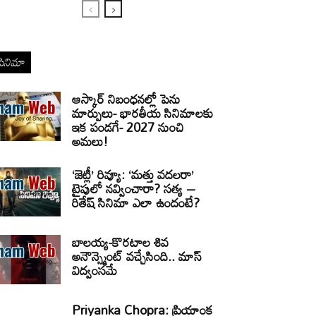
సినిమా
ఆస్కార్ నిబంధనల్లో పెను
మార్పులు- భారతీయ సినిమాలకు
ఇక పండగే- 2027 నుంచి
అమలు!
‘జెట్లీ’ రివ్యూ: ‘మత్తు వదలరా’
టైపులో నవ్వించారా? సత్య –
రితేష్ సినిమా ఎలా ఉందంటే?
బాలయ్య-కొరటాల శివ
అనౌన్స్మెంట్ వచ్చేసింది.. మాస్
విద్వంసమే
Priyanka Chopra: ప్రియాంక