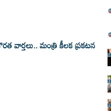
రత వార్తలు.. మంత్రి కీలక ప్రకటన