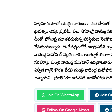
పశ్చిమాసియాలో యుద్ధం కారణంగా మన దేశంలో వంట 
ప్రభుత్వం చెప్తున్నప్పటికీ.. పలు నగరాల్లో వాణిజ్య
దీంతో హోటళ్లు మూతపడుతున్న పరిస్థితులు నెలకొన్నాయ
చేసుకుంటున్నారు. ఈ నేపథ్యంలోనే ఆంధ్రప్రదేశ్ రాష
నాదెండ్ల మనోహర్ వెల్లడించారు. అంతర్జాతీయంగా నె
సరఫరాపై మంత్రి నాదెండ్ల మనోహర్ ఉన్నతాధికారులతో
ఎల్పీజీ గ్యాస్ కొరత లేదని మంత్రి నాదెండ్ల మనోహ
ఉన్నాయని.. ప్రజలెవరూ అనవసర ఆందోళనకు గురిక
Join On WhatsApp
Join O
Follow On Google News