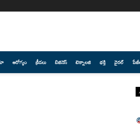
మా
ఆరోగ్యం
క్రీడలు
బిజినెస్
టెక్నాలజి
భక్తి
వైరల్
పేజీ