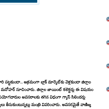
ట్టకుండా.. అక్రమంగా బ్లాక్ మార్కెట్‌కు వెళ్లకుండా జిల్లాల
్ల మనోహర్ సూచించారు. జిల్లాల జాయింట్ కలెక్టర్లు ఈ విషయం
 వినియోగదారుల అవసరాలకు తగిన విధంగా గ్యాస్ సిలిండర్లు
 తీసుకుంటున్నట్లు మంత్రి వివరించారు. అవసరమైతే వాణిజ్య