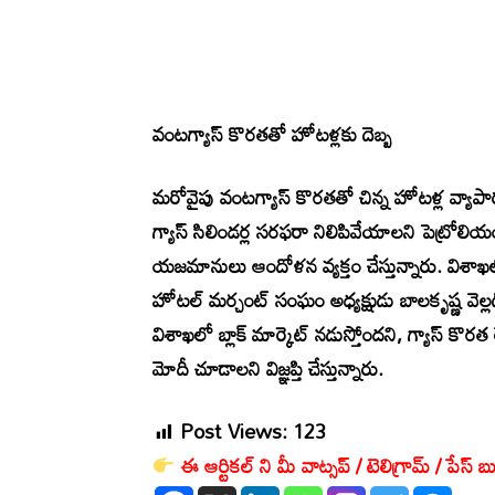
వంటగ్యాస్ కొరతతో హోటళ్లకు దెబ్బ
మరోవైపు వంటగ్యాస్ కొరతతో చిన్న హోటళ్ల వ్యాప
గ్యాస్ సిలిండర్ల సరఫరా నిలిపివేయాలని పెట్రోల
యజమానులు ఆందోళన వ్యక్తం చేస్తున్నారు. విశాఖల
హోటల్‌ మర్చంట్‌ సంఘం అధ్యక్షుడు బాలకృష్ణ వెల్
విశాఖలో బ్లాక్‌ మార్కెట్‌ నడుస్తోందని, గ్యాస్‌ క
మోదీ చూడాలని విజ్ఞప్తి చేస్తున్నారు.
Post Views:
123
ఈ ఆర్టికల్ ని మీ వాట్సప్ / టెలిగ్రామ్ / పేస్ బు