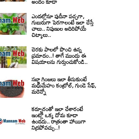
అందం కూడా
ఎండల్లోనూ పుదీనా పచ్చగా,
గుబురుగా పెరగాలంటే ఇలా చేస్తే
చాలు.. నిపుణుల అదిరిపోయే
చిట్కాలు..
చెరకు పాలలో పొంచి ఉన్న
ప్రమాదం..! తాగే ముందు ఈ
విషయాలను గుర్తుంచుకోండి..
సబ్జా గింజలు ఇలా తీసుకుంటే
మధుమేహం కంట్రోల్, గుండె సేఫ్,
మరెన్నో
కర్పూరంతో ఇలా చేశారంటే
ఇంట్లో ఒక్క దోమ కూడా
ఉండదు.. రాత్రంతా హాయిగా
నిద్రపోవచ్చు..!