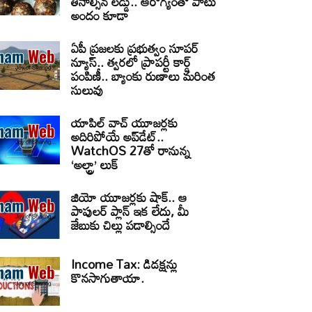
తినాల్సిన లడ్డు.. ఆరోగ్యంతో పాటు
అందం కూడా
ఏపీ ప్రజలకు ప్రభుత్వం సూపర్
న్యూస్.. త్వరలో ప్రాపర్టీ కార్డ్
పంపిణీ.. బ్యాంకు రుణాలు మరింత
సులువు
యాపిల్ వాచ్ యూజర్లకు
అదిరిపోయే అప్‌డేట్..
WatchOS 27తో రానున్న
‘అల్ట్రా’ లుక్
జియో యూజర్లకు షాక్.. ఆ
పాపులర్ ప్లాన్ ఇక లేదు, మీ
జేబుకు చిల్లు పడాల్సిందే
Income Tax: డిడక్షన్లు
కొనసాగుతాయా.