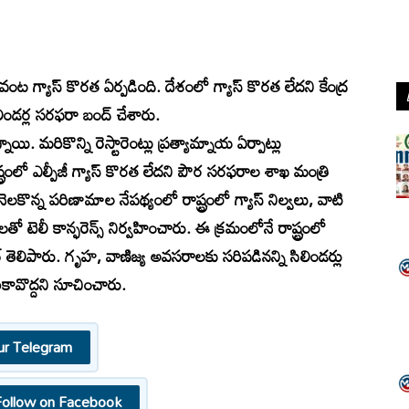
గ్యాస్ కొరత ఏర్పడింది. దేశంలో గ్యాస్ కొరత లేదని కేంద్ర
 సిలిండర్ల సరఫరా బంద్ చేశారు.
ి. మరికొన్ని రెస్టారెంట్లు ప్రత్యామ్నాయ ఏర్పాట్లు
్ట్రంలో ఎల్పీజీ గ్యాస్ కొరత లేదని పౌర సరఫరాల శాఖ మంత్రి
లకొన్న పరిణామాల నేపథ్యంలో రాష్ట్రంలో గ్యాస్ నిల్వలు, వాటి
 టెలీ కాన్ఫరెన్స్ నిర్వహించారు. ఈ క్రమంలోనే రాష్ట్రంలో
ర్ తెలిపారు. గృహ, వాణిజ్య అవసరాలకు సరిపడినన్ని సిలిండర్లు
ావొద్దని సూచించారు.
ur Telegram
Follow on Facebook