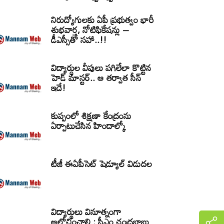
నిరుద్యోగులకు ఏపీ ప్రభుత్వం భారీ
శుభవార్త, నోటిఫికేషన్లు –
డీఎస్సీతో సహా..!!
విద్యార్ధుల వీపులు పగిలేలా కొట్టిన
హెడ్ మాస్టర్.. ఆ తర్వాత సీన్‌
ఇదే!
కుప్పంలో శిక్షణా కేంద్రంను
ఏర్పాటుచేసిన హిందాల్కో
టీజీ ఈఏపీసెట్‌ షెడ్యూల్‌ విడుదల
విద్యార్థులు వినూత్నంగా
ఆలోచించాలి : సీఎం చంద్రబాబు