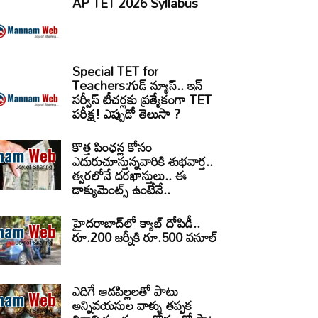
AP TET 2026 Syllabus
Special TET for
Teachers:గుడ్ న్యూస్.. ఇన్
సర్వీస్ టీచర్లకు ప్రత్యేకంగా TET
పరీక్ష! ఎప్పుడో తెలుసా ?
కొత్త పింఛన్ల కోసం
ఎదురుచూస్తున్నవారికి శుభవార్త..
త్వరలోనే దరఖాస్తులు.. ఈ
డాక్యుమెంట్స్ ఉంటేనే..
హైదరాబాద్‌లో క్యాబ్‌ దోపిడీ..
రూ.200 జర్నీకి రూ.500 వసూల్
ఎదిగే ఆడపిల్లలతో పాటు
అన్నివయసుల వాళ్ళు తప్పక