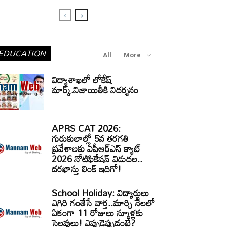
EDUCATION
All
More
విద్యాశాఖలో లోకేష్
మార్క్.నిజాయితీకి నిదర్శనం
APRS CAT 2026:
గురుకులాల్లో 5వ తరగతి
ప్రవేశాలకు ఏపీఆర్‌ఎస్‌ క్యాట్‌
2026 నోటిఫికేషన్‌ విడుదల..
దరఖాస్తు లింక్‌ ఇదిగో!
School Holiday: విద్యార్థులు
ఎగిరి గంతేసే వార్త..మార్చి నెలలో
ఏకంగా 11 రోజులు స్కూళ్లకు
సెలవులు! ఎప్పుడెప్పుడంటే?