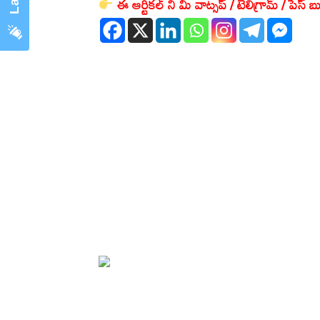
ఈ ఆర్టికల్ ని మీ వాట్సప్ / టెలిగ్రామ్ / పేస్ బు