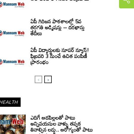
ఏపీ గిరిజన పాఠశాలల్లో 5వ
తరగతి అడ్మిషన్లు – దరఖాస్తు
తేదీలు
ఏపీ విద్యార్థులకు సూపర్ న్యూస్!
ఫిబ్రవరి 3 నుంచే ఉచిత పంపిణీ
ప్రారంభం
HEALTH
ఎదిగే ఆడపిల్లలతో పాటు
అన్నివయసుల వాళ్ళు తప్పక
తినాల్సిన లడ్డు.. ఆరోగ్యంతో పాటు