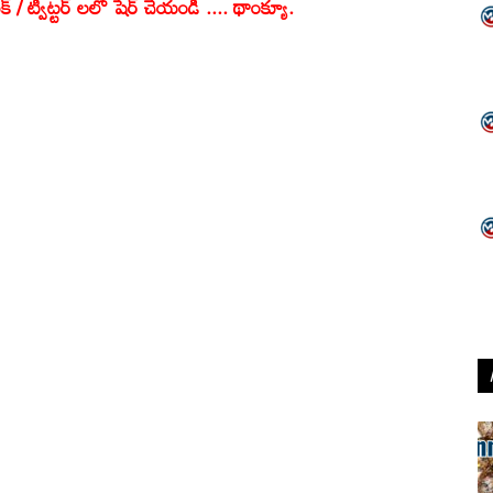
క్ / ట్విట్టర్ లలో షేర్ చేయండి .... థాంక్యూ.