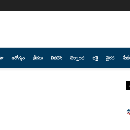
మా
ఆరోగ్యం
క్రీడలు
బిజినెస్
టెక్నాలజి
భక్తి
వైరల్
పేజీ