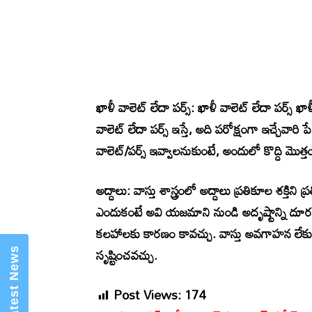
ఖాళీ వాలెట్ లేదా పర్స్: ఖాళీ వాలెట్ లేదా పర్స్ ఖ
వాలెట్ లేదా పర్స్ ఇస్తే, అది పరోక్షంగా ఇచ్చేవారి
×
Mannam Web (మన్నం వెబ్ )- Telugu
వాలెట్/పర్స్ ఇవ్వాలనుకుంటే, అందులో కొద్ది మొత్
News Website
అద్దాలు: వాస్తు శాస్త్రంలో అద్దాలు ప్రతికూల శక్త
ఎందుకంటే అవి యజమాని నుండి అదృష్టాన్ని దూరం చ
కలహాలకు కారణం కావచ్చు. వాస్తు అవగాహన లేకు
సృష్టించవచ్చు.
Post Views:
174