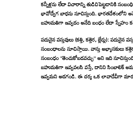
కన్నీళ్లను లేదా విచారాన్ని తుడిచిపెట్టడానికి స
భావోద్వేగ బాధను సూచిస్తుంది. భారతదేశంలోని 
బహుమతిగా ఇవ్వడం అనేది బంధం లేదా స్నేహం కం
పదునైన వస్తువులు (కత్తి, కత్తెర, బ్లేడ్లు): పదునై
సంబంధాలను సూచిస్తాయి. వాస్తు అభ్యాసకులు కత
సంబంధం “తెంచుకోబడవచ్చు” అని ఇది సూచిస్తుంద
బహుమతిగా ఇవ్వవలసి వస్తే, దానిని సింబాలిక్ అ
ఇవ్వమని అడగండి. ఈ చర్య ఒక లావాదేవీగా మారుస్తు