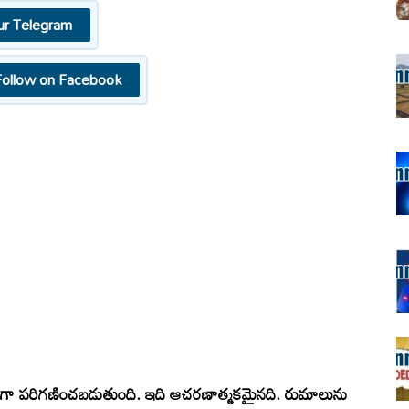
ur Telegram
Follow on Facebook
ిగా పరిగణించబడుతుంది. ఇది ఆచరణాత్మకమైనది. రుమాలును