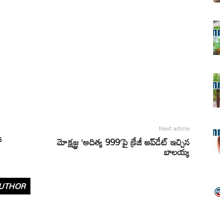
Next article
ో
మోక్షజ్ఞ ‘ఆదిత్య 999’పై క్రేజీ అప్‌డేట్ ఇచ్చిన
బాలయ్య
UTHOR