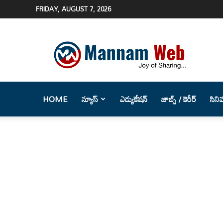
FRIDAY, AUGUST 7, 2026
Mannam
Web
(మన్నం
వెబ్
)-
Telugu
HOME
న్యూస్
ఎడ్యుకేషన్
జాబ్స్ / కెరీర్
సిని
News
Website