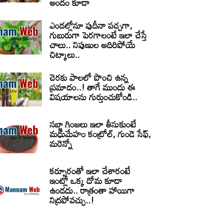
అందం కూడా
ఎండల్లోనూ పుదీనా పచ్చగా,
గుబురుగా పెరగాలంటే ఇలా చేస్తే
చాలు.. నిపుణుల అదిరిపోయే
చిట్కాలు..
చెరకు పాలలో పొంచి ఉన్న
ప్రమాదం..! తాగే ముందు ఈ
విషయాలను గుర్తుంచుకోండి..
సబ్జా గింజలు ఇలా తీసుకుంటే
మధుమేహం కంట్రోల్, గుండె సేఫ్,
మరెన్నో
కర్పూరంతో ఇలా చేశారంటే
ఇంట్లో ఒక్క దోమ కూడా
ఉండదు.. రాత్రంతా హాయిగా
నిద్రపోవచ్చు..!