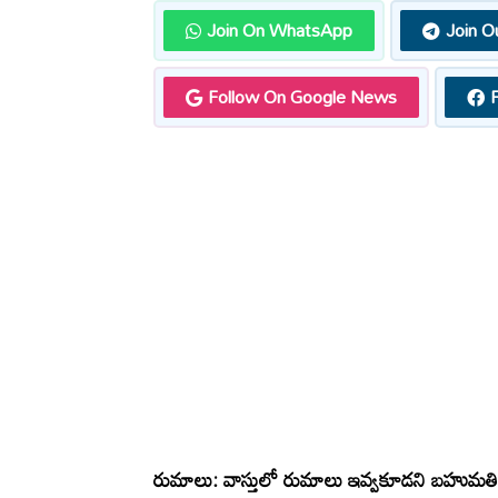
Join On WhatsApp
Join O
Follow On Google News
రుమాలు: వాస్తులో రుమాలు ఇవ్వకూడని బహుమత