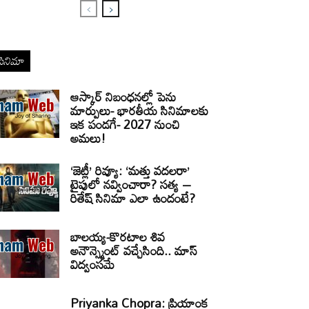
సినిమా
ఆస్కార్ నిబంధనల్లో పెను
మార్పులు- భారతీయ సినిమాలకు
ఇక పండగే- 2027 నుంచి
అమలు!
‘జెట్లీ’ రివ్యూ: ‘మత్తు వదలరా’
టైపులో నవ్వించారా? సత్య –
రితేష్ సినిమా ఎలా ఉందంటే?
బాలయ్య-కొరటాల శివ
అనౌన్స్మెంట్ వచ్చేసింది.. మాస్
విద్వంసమే
Priyanka Chopra: ప్రియాంక