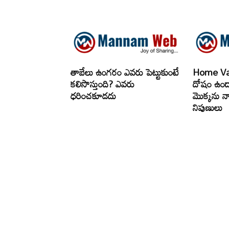
తాబేలు ఉంగరం ఎవరు పెట్టుకుంటే
Home Vast
కలిసొస్తుంది? ఎవరు
దోషం ఉంద
ధరించకూడదు
మొక్కను న
నిపుణులు