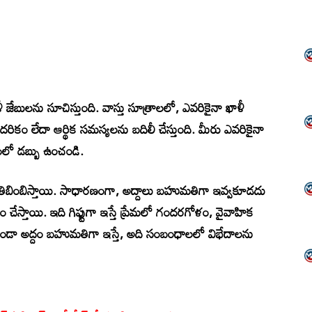
ాళీ జేబులను సూచిస్తుంది. వాస్తు సూత్రాలలో, ఎవరికైనా ఖాళీ
 పేదరికం లేదా ఆర్థిక సమస్యలను బదిలీ చేస్తుంది. మీరు ఎవరికైనా
తంలో డబ్బు ఉంచండి.
ిని ప్రతిబింబిస్తాయి. సాధారణంగా, అద్దాలు బహుమతిగా ఇవ్వకూడదు
ేస్తాయి. ఇది గిఫ్టుగా ఇస్తే ప్రేమలో గందరగోళం, వైవాహిక
ండా అద్దం బహుమతిగా ఇస్తే, అది సంబంధాలలో విభేదాలను