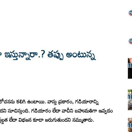
గా ఇస్తున్నారా.? తప్పు అంటున్న
ను కలిగి ఉంటాయి. వాస్తు ప్రకారం, గడియారాన్ని
 సూచిస్తుంది. గడియారం లేదా వాచీని బహుమతిగా ఇవ్వడం
, స్తబ్దత లేదా విభజన కూడా జరుగుతుందని నమ్ముతారు.