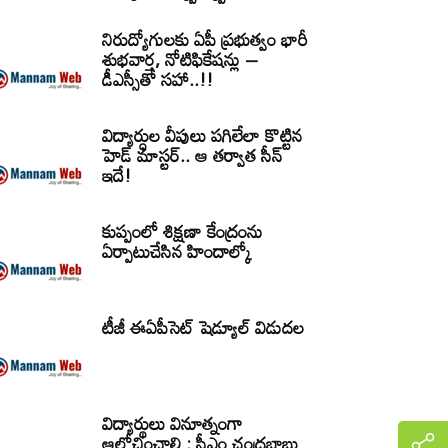
నిరుద్యోగులకు ఏపీ ప్రభుత్వం భారీ
శుభవార్త, నోటిఫికేషన్లు –
డీఎస్సీతో సహా..!!
విద్యార్ధుల వీపులు పగిలేలా కొట్టిన
హెడ్ మాస్టర్.. ఆ తర్వాత సీన్‌
ఇదే!
కుప్పంలో శిక్షణా కేంద్రంను
ఏర్పాటుచేసిన హిందాల్కో
టీజీ ఈఏపీసెట్‌ షెడ్యూల్‌ విడుదల
విద్యార్థులు వినూత్నంగా
ఆలోచించాలి : సీఎం చంద్రబాబు