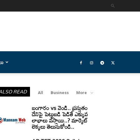
లు
ALSO READ
All
Business
More
బంగారం vs వెండి.. ప్రస్తుతం
దేనిపై పెట్టుబడి పెడితే ఎక్కువ
లాభాలు వస్తాయి..? మార్కెట్
లెక్కలు తెలుసుకోండి..