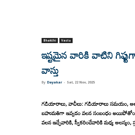
Bhakthi
Vastu
ఇష్టమైన వారికి వాటిని గిఫ్టు
వాస్తు
By
Dayakar
-
Sat, 22 Nov, 2025
గ
డియారాలు, వాచీలు: గడియారాలు సమయం, ఆలోచన
బహుమతిగా ఇవ్వడం వలన సంబంధం అయిపోతోందని
వలన ఇచ్చేవారికి, స్వీకరించేవారికి మధ్య ఆలస్యం