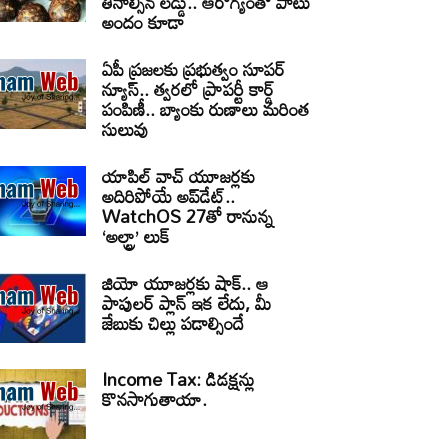
తినాల్సిన లడ్డు.. ఆరోగ్యంతో పాటు
అందం కూడా
ఏపీ ప్రజలకు ప్రభుత్వం సూపర్
న్యూస్.. త్వరలో ప్రాపర్టీ కార్డ్
పంపిణీ.. బ్యాంకు రుణాలు మరింత
సులువు
యాపిల్ వాచ్ యూజర్లకు
అదిరిపోయే అప్‌డేట్..
WatchOS 27తో రానున్న
‘అల్ట్రా’ లుక్
జియో యూజర్లకు షాక్.. ఆ
పాపులర్ ప్లాన్ ఇక లేదు, మీ
జేబుకు చిల్లు పడాల్సిందే
Income Tax: డిడక్షన్లు
కొనసాగుతాయా.