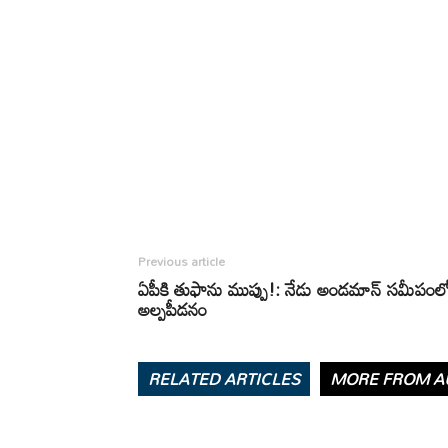
Previous article
ఏపీకి తుఫాను ముప్పు!: నేడు అండమాన్ సమీపంల
అల్పపీడనం
RELATED ARTICLES
MORE FROM A