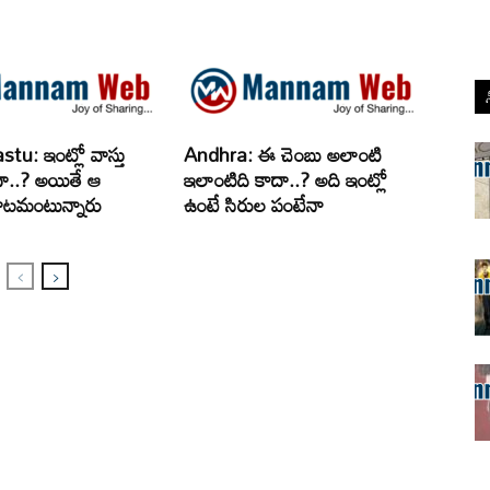
u: ఇంట్లో వాస్తు
Andhra: ఈ చెంబు అలాంటి
ా..? అయితే ఆ
ఇలాంటిది కాదా..? అది ఇంట్లో
ాటమంటున్నారు
ఉంటే సిరుల పంటేనా