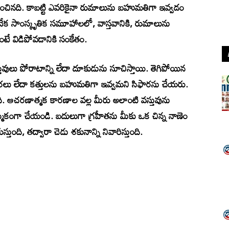
ంబంధించినది. కాబట్టి ఎవరికైనా రుమాలును బహుమతిగా ఇవ్వడం
అనేక సాంస్కృతిక సమూహాలలో, వాస్తవానికి, రుమాలును
టే విడిపోవడానికి సంకేతం.
న వస్తువులు పోరాటాన్ని లేదా దూకుడును సూచిస్తాయి. తెగిపోయిన
్తెరలు లేదా కత్తులను బహుమతిగా ఇవ్వమని సిఫారసు చేయరు.
ి. ఆచరణాత్మక కారణాల వల్ల మీరు అలాంటి వస్తువును
మ్మకంగా చేయండి. బదులుగా గ్రహీతను మీకు ఒక చిన్న నాణెం
ంది, తద్వారా చెడు శకునాన్ని నివారిస్తుంది.