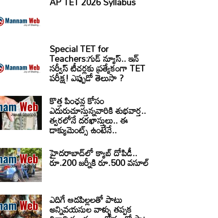
AP TET 2026 Syllabus
Special TET for
Teachers:గుడ్ న్యూస్.. ఇన్
సర్వీస్ టీచర్లకు ప్రత్యేకంగా TET
పరీక్ష! ఎప్పుడో తెలుసా ?
కొత్త పింఛన్ల కోసం
ఎదురుచూస్తున్నవారికి శుభవార్త..
త్వరలోనే దరఖాస్తులు.. ఈ
డాక్యుమెంట్స్ ఉంటేనే..
హైదరాబాద్‌లో క్యాబ్‌ దోపిడీ..
రూ.200 జర్నీకి రూ.500 వసూల్
ఎదిగే ఆడపిల్లలతో పాటు
అన్నివయసుల వాళ్ళు తప్పక