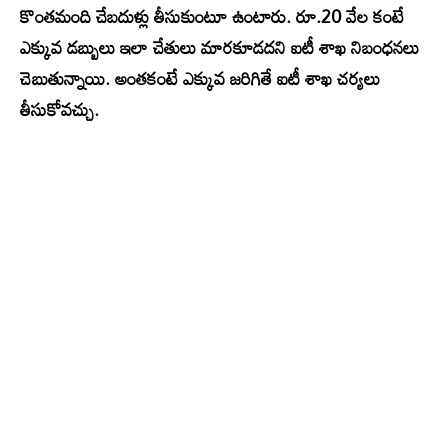
కొంతమంది చేబదుళ్లు తీసుకుంటూ ఉంటారు. రూ.20 వేల కంటే
ఎక్కువ డబ్బులు ఇలా చేతులు మారకూడదని ఐటీ శాఖ నిబంధనలు
చెబుతున్నాయి. అంతకంటే ఎక్కువ జరిగితే ఐటీ శాఖ చర్యలు
తీసుకోవచ్చు.