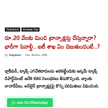
Teachers
Income Tax
రూ.20 వేలకు మించి ట్రాన్సాక్షన్లు చేస్తున్నారా?
భారీగా పెనాల్టీ.. ఐటీ శాఖ ఏం చెబుతుందంటే..?
By
Dayakar
-
Sat, 06 Dec, 2025
బ్లా
క్‌మనీ, ట్యాక్స్ ఎగవేతదారులను అరికట్టేందుకు ఇన్కమ్ ట్యాక్స్
డిపార్ట్‌మెంట్ అనేక కఠిన నిబంధనలు తీసుకొచ్చింది. బ్యాంకు
లావాదేవీలు, ఆన్‌లైన్ ట్రాన్సాక్షన్లపై కొన్ని పరిమితులు విధించింది.
Join On WhatsApp