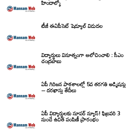
హిందాల్కో
టీజీ ఈఏపీసెట్‌ షెడ్యూల్‌ విడుదల
విద్యార్థులు వినూత్నంగా ఆలోచించాలి : సీఎం
చంద్రబాబు
ఏపీ గిరిజన పాఠశాలల్లో 5వ తరగతి అడ్మిషన్లు
– దరఖాస్తు తేదీలు
ఏపీ విద్యార్థులకు సూపర్ న్యూస్! ఫిబ్రవరి 3
నుంచే ఉచిత పంపిణీ ప్రారంభం