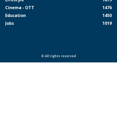
Cinema - OTT
1476
Education
1450
Jobs
1019
© All rights reserved