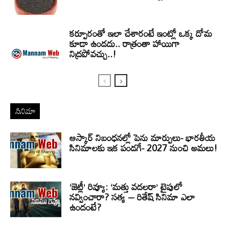
కర్పూరంతో ఇలా చేశారంటే ఇంట్లో ఒక్క దోమ
కూడా ఉండదు.. రాత్రంతా హాయిగా
నిద్రపోవచ్చు..!
సినిమా
ఆస్కార్ నిబంధనల్లో పెను మార్పులు- భారతీయ
సినిమాలకు ఇక పండగే- 2027 నుంచి అమలు!
‘జెట్లీ’ రివ్యూ: ‘మత్తు వదలరా’ టైపులో
నవ్వించారా? సత్య – రితేష్ సినిమా ఎలా
ఉందంటే?