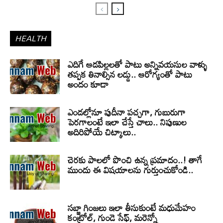
HEALTH
ఎదిగే ఆడపిల్లలతో పాటు అన్నివయసుల వాళ్ళు
తప్పక తినాల్సిన లడ్డు.. ఆరోగ్యంతో పాటు
అందం కూడా
ఎండల్లోనూ పుదీనా పచ్చగా, గుబురుగా
పెరగాలంటే ఇలా చేస్తే చాలు.. నిపుణుల
అదిరిపోయే చిట్కాలు..
చెరకు పాలలో పొంచి ఉన్న ప్రమాదం..! తాగే
ముందు ఈ విషయాలను గుర్తుంచుకోండి..
సబ్జా గింజలు ఇలా తీసుకుంటే మధుమేహం
కంట్రోల్, గుండె సేఫ్, మరెన్నో