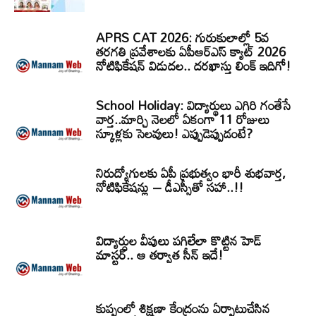
APRS CAT 2026: గురుకులాల్లో 5వ
తరగతి ప్రవేశాలకు ఏపీఆర్‌ఎస్‌ క్యాట్‌ 2026
నోటిఫికేషన్‌ విడుదల.. దరఖాస్తు లింక్‌ ఇదిగో!
School Holiday: విద్యార్థులు ఎగిరి గంతేసే
వార్త..మార్చి నెలలో ఏకంగా 11 రోజులు
స్కూళ్లకు సెలవులు! ఎప్పుడెప్పుడంటే?
నిరుద్యోగులకు ఏపీ ప్రభుత్వం భారీ శుభవార్త,
నోటిఫికేషన్లు – డీఎస్సీతో సహా..!!
విద్యార్ధుల వీపులు పగిలేలా కొట్టిన హెడ్
మాస్టర్.. ఆ తర్వాత సీన్‌ ఇదే!
కుప్పంలో శిక్షణా కేంద్రంను ఏర్పాటుచేసిన