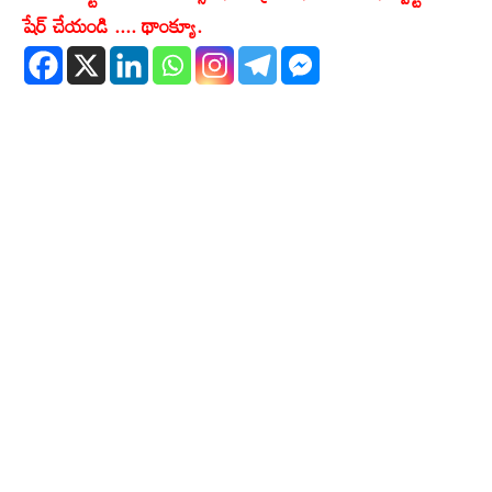
షేర్ చేయండి .... థాంక్యూ.