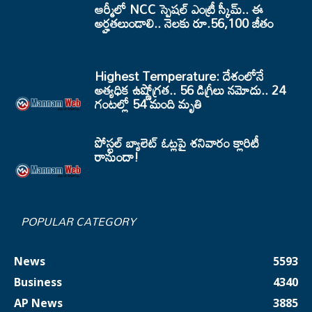
ఆర్మీలో NCC స్పెషల్ ఎంట్రీ స్కీమ్.. ఈ
అర్హతలుండాలి.. నెలకు రూ.56,100 జీతం
Highest Temperature: దేశంలోనే
అత్యధిక ఉష్ణోగ్రత.. 56 డిగ్రీలు నమోదు.. 24
గంటల్లో 54 మంది మృతి
పోస్టల్ బ్యాలెట్ ఓట్లపై శనివారం క్లారిటీ
రానుందా!
POPULAR CATEGORY
News
5593
Business
4340
AP News
3885