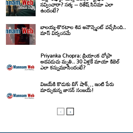
నవ్వించారా? సత్య – రితేష్ సినిమా ఎలా
ఉందంటే?
బాలయ్య-కొరటాల శివ అనౌన్స్మెంట్ వచ్చేసింది..
మాస్ విద్వంసమే
Priyanka Chopra: ప్రియాంక చోప్రా
ఆడపడుచు మృతి.. 30 ఏళ్లకే మాయా కిబెల్
ఎలా కన్నుమూసిందంటే?
విజయ్‌కి కొడుకు బిగ్ షాక్… ఇంటి పేరు
మార్చుకున్న జాసన్ సంజయ్!