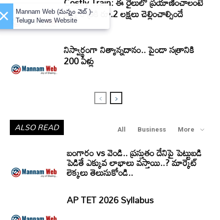
Costly Train: ఈ రైలులో ప్రయాణించాలంటే
ఒక్క రాత్రికి రూ.2 లక్షలు చెల్లించాల్సిందే
×
Mannam Web (మన్నం వెబ్ )-
Telugu News Website
నిస్వార్థంగా నిత్యాన్నదానం.. పైండా సత్రానికి
200 ఏళ్లు
ALSO READ
All
Business
More
బంగారం vs వెండి.. ప్రస్తుతం దేనిపై పెట్టుబడి
పెడితే ఎక్కువ లాభాలు వస్తాయి..? మార్కెట్
లెక్కలు తెలుసుకోండి..
AP TET 2026 Syllabus