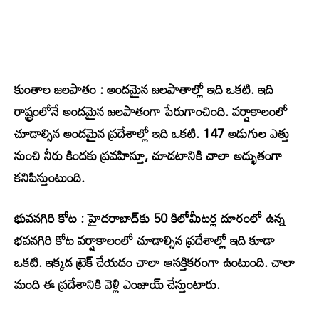
కుంతాల జలపాతం : అందమైన జలపాతాల్లో ఇది ఒకటి. ఇది
రాష్ట్రంలోనే అందమైన జలపాతంగా పేరుగాంచింది. వర్షాకాలంలో
చూడాల్సిన అందమైన ప్రదేశాల్లో ఇది ఒకటి. 147 అడుగుల ఎత్తు
నుంచి నీరు కిందకు ప్రవహిస్తూ, చూడటానికి చాలా అద్భుతంగా
కనిపిస్తుంటుంది.
భువనగిరి కోట : హైదరాబాద్‌కు 50 కిలోమీటర్ల దూరంలో ఉన్న
భవనగిరి కోట వర్షాకాలంలో చూడాల్సిన ప్రదేశాల్లో ఇది కూడా
ఒకటి. ఇక్కడ ట్రెక్ చేయడం చాలా ఆసక్తికరంగా ఉంటుంది. చాలా
మంది ఈ ప్రదేశానికి వెళ్లి ఎంజాయ్ చేస్తుంటారు.