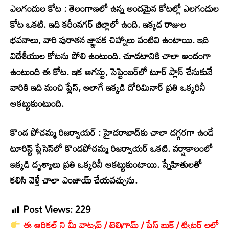
ఎలగందుల కోట : తెలంగాణలో ఉన్న అందమైన కోటల్లో ఎలగందుల
కోట ఒకటి. ఇది కరీంనగర్ జిల్లాలో ఉంది. ఇక్కడ రాజుల
భవనాలు, వారి పురాతన జ్ఞాపక చిహ్నాలు వంటివి ఉంటాయి. ఇది
విదేశీయుల కోటను పోలి ఉంటుంది. చూడటానికి చాలా అందంగా
ఉంటుంది ఈ కోట. ఇక ఆగస్టు, సెప్టెంబర్‌లో టూర్ ప్లాన్ చేసుకునే
వారికి ఇది మంచి ప్లేస్, అలాగే ఇక్కడి దోరిమినార్ ప్రతి ఒక్కరినీ
ఆకట్టుకుంటుంది.
కొండ పోచమ్మ రిజర్వాయర్ : హైదరాబాద్‌కు చాలా దగ్గరగా ఉండే
టూరిస్ట్ ప్లేసెస్‌లో కొండపోచమ్మ రిజర్వాయర్ ఒకటి. వర్షాకాలంలో
ఇక్కడి దృశ్యాలు ప్రతి ఒక్కరినీ ఆకట్టుకుంటాయి. స్నేహితులతో
కలిసి వెళ్తే చాలా ఎంజాయ్ చేయవచ్చును.
Post Views:
229
ఈ ఆర్టికల్ ని మీ వాట్సప్ / టెలిగ్రామ్ / పేస్ బుక్ / ట్విట్టర్ లలో