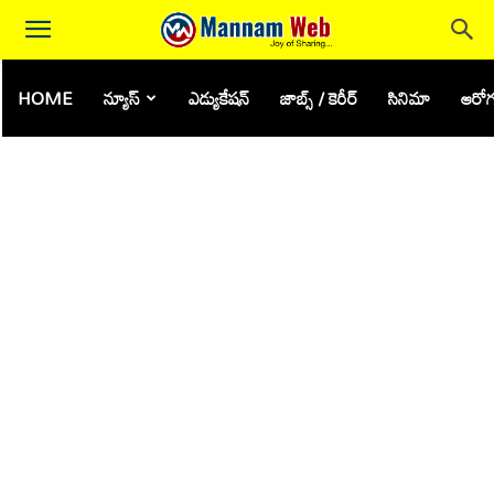
HOME
న్యూస్
ఎడ్యుకేషన్
జాబ్స్ / కెరీర్
సినిమా
ఆరోగ