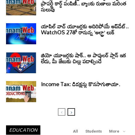
ప్రాపర్టీ కార్డ్ పంపిణీ.. బ్యాంకు రుణాలు మరింత
సులువు
యాపిల్ వాచ్ యూజర్లకు అదిరిపోయే అప్‌డేట్..
WatchOS 27తో రానున్న ‘అల్ట్రా’ లుక్
జియో యూజర్లకు షాక్.. ఆ పాపులర్ ప్లాన్ ఇక
లేదు, మీ జేబుకు చిల్లు పడాల్సిందే
Income Tax: డిడక్షన్లు కొనసాగుతాయా.
EDUCATION
All
Students
More