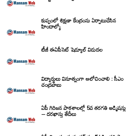
కుప్పంలో శిక్షణా కేంద్రంను ఏర్పాటుచేసిన
హిందాల్కో
టీజీ ఈఏపీసెట్‌ షెడ్యూల్‌ విడుదల
విద్యార్థులు వినూత్నంగా ఆలోచించాలి : సీఎం
చంద్రబాబు
ఏపీ గిరిజన పాఠశాలల్లో 5వ తరగతి అడ్మిషన్లు
– దరఖాస్తు తేదీలు