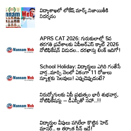
విద్యాశాఖలో లోకేష్ మార్క్.నిజాయితీకి
నిదర్శనం
APRS CAT 2026: గురుకులాల్లో 5వ
తరగతి ప్రవేశాలకు ఏపీఆర్‌ఎస్‌ క్యాట్‌ 2026
నోటిఫికేషన్‌ విడుదల.. దరఖాస్తు లింక్‌ ఇదిగో!
School Holiday: విద్యార్థులు ఎగిరి గంతేసే
వార్త..మార్చి నెలలో ఏకంగా 11 రోజులు
స్కూళ్లకు సెలవులు! ఎప్పుడెప్పుడంటే?
నిరుద్యోగులకు ఏపీ ప్రభుత్వం భారీ శుభవార్త,
నోటిఫికేషన్లు – డీఎస్సీతో సహా..!!
విద్యార్ధుల వీపులు పగిలేలా కొట్టిన హెడ్
మాస్టర్.. ఆ తర్వాత సీన్‌ ఇదే!