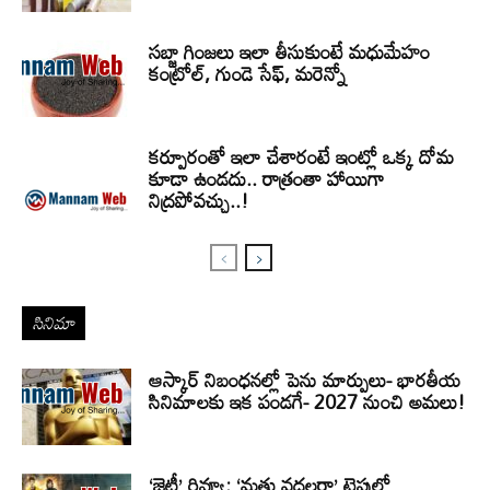
సబ్జా గింజలు ఇలా తీసుకుంటే మధుమేహం
కంట్రోల్, గుండె సేఫ్, మరెన్నో
కర్పూరంతో ఇలా చేశారంటే ఇంట్లో ఒక్క దోమ
కూడా ఉండదు.. రాత్రంతా హాయిగా
నిద్రపోవచ్చు..!
సినిమా
ఆస్కార్ నిబంధనల్లో పెను మార్పులు- భారతీయ
సినిమాలకు ఇక పండగే- 2027 నుంచి అమలు!
‘జెట్లీ’ రివ్యూ: ‘మత్తు వదలరా’ టైపులో