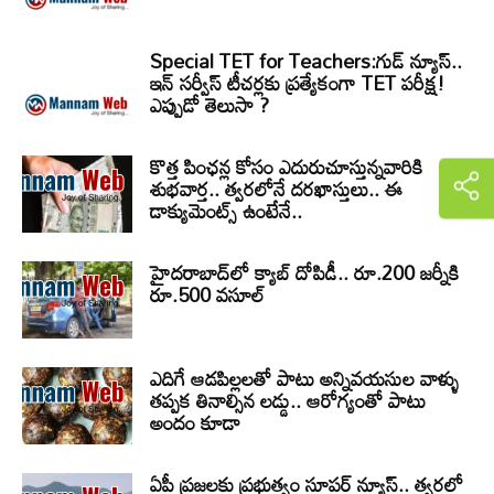
Special TET for Teachers:గుడ్ న్యూస్..
ఇన్ సర్వీస్ టీచర్లకు ప్రత్యేకంగా TET పరీక్ష!
ఎప్పుడో తెలుసా ?
కొత్త పింఛన్ల కోసం ఎదురుచూస్తున్నవారికి
శుభవార్త.. త్వరలోనే దరఖాస్తులు.. ఈ
డాక్యుమెంట్స్ ఉంటేనే..
హైదరాబాద్‌లో క్యాబ్‌ దోపిడీ.. రూ.200 జర్నీకి
రూ.500 వసూల్
ఎదిగే ఆడపిల్లలతో పాటు అన్నివయసుల వాళ్ళు
తప్పక తినాల్సిన లడ్డు.. ఆరోగ్యంతో పాటు
అందం కూడా
ఏపీ ప్రజలకు ప్రభుత్వం సూపర్ న్యూస్.. త్వరలో