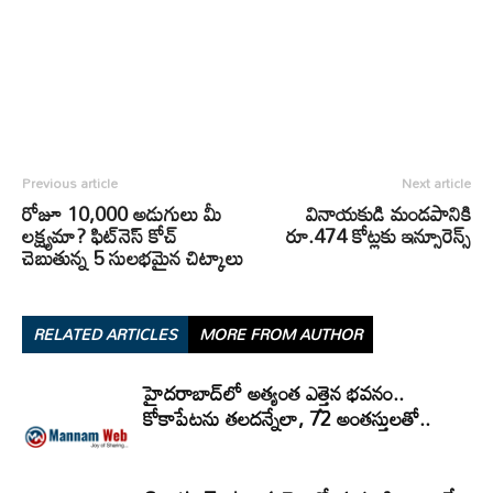
Previous article
Next article
రోజూ 10,000 అడుగులు మీ
వినాయకుడి మండపానికి
లక్ష్యమా? ఫిట్‌నెస్ కోచ్
రూ.474 కోట్లకు ఇన్సూరెన్స్‌
చెబుతున్న 5 సులభమైన చిట్కాలు
RELATED ARTICLES
MORE FROM AUTHOR
హైదరాబాద్‌లో అత్యంత ఎత్తైన భవనం..
కోకాపేటను తలదన్నేలా, 72 అంతస్తులతో..