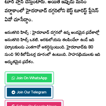
టూర్ ప్లాన్ చేస్తుంటారు. అయితే ఇప్పుడు మనం
వర్షాకాంలో హైదరాబాద్ దగ్గరిలోని బెస్ట్ టూరిస్ట్ ప్లేసెస్
ఏవో చూసేద్దాం.
అనంతగిరి హిల్స్ : హైదరాబాద్ దగ్గరలో ఉన్న అందమైన ప్రదేశాల్లో
అనంతగిరి హిల్స్ ఒకటి. అరకులోయను తలపించేలా ఉండే ఇది
పర్యాటకులను ఎంతగానో ఆకర్షిస్తుంటుంది. హైదరాబాద్‌‌కు 80
నుంచి 90 కిలోమీటర్ల దూరంలో ఉంటుంది. సాహసప్రియులకు ఇది
అద్భుతమైన ప్రదేశం.
Join On WhatsApp
Join Our Telegram