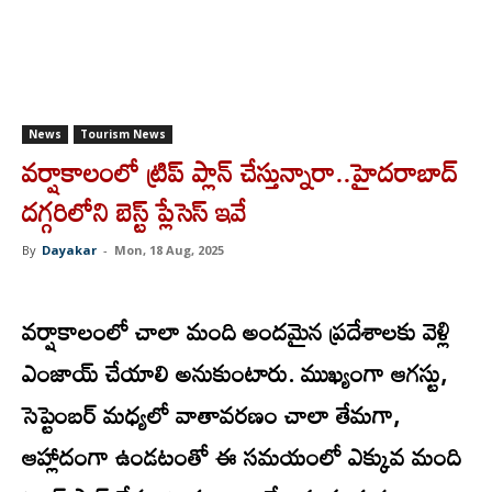
News
Tourism News
వర్షాకాలంలో ట్రిప్ ప్లాన్ చేస్తున్నారా..హైదరాబాద్
దగ్గరిలోని బెస్ట్ ప్లేసెస్ ఇవే
By
Dayakar
-
Mon, 18 Aug, 2025
వర్షాకాలంలో చాలా మంది అందమైన ప్రదేశాలకు వెళ్లి
ఎంజాయ్ చేయాలి అనుకుంటారు. ముఖ్యంగా ఆగస్టు,
సెప్టెంబర్ మధ్యలో వాతావరణం చాలా తేమగా,
ఆహ్లాదంగా ఉండటంతో ఈ సమయంలో ఎక్కువ మంది