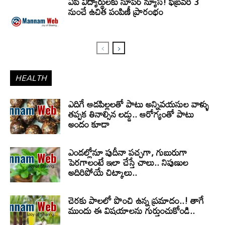
ఏపీ విద్యార్థులకు సూపర్ న్యూస్! ఫిబ్రవరి 3
నుంచే ఉచిత పంపిణీ ప్రారంభం
HEALTH
ఎదిగే ఆడపిల్లలతో పాటు అన్నివయసుల వాళ్ళు
తప్పక తినాల్సిన లడ్డు.. ఆరోగ్యంతో పాటు
అందం కూడా
ఎండల్లోనూ పుదీనా పచ్చగా, గుబురుగా
పెరగాలంటే ఇలా చేస్తే చాలు.. నిపుణుల
అదిరిపోయే చిట్కాలు..
చెరకు పాలలో పొంచి ఉన్న ప్రమాదం..! తాగే
ముందు ఈ విషయాలను గుర్తుంచుకోండి..