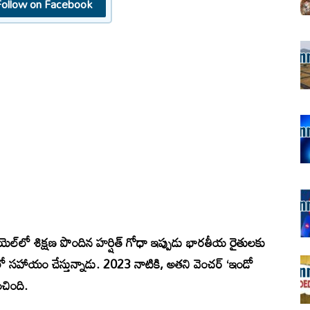
Follow on Facebook
ాయెల్‌లో శిక్షణ పొందిన హర్షిత్ గోధా ఇప్పుడు భారతీయ రైతులకు
 సహాయం చేస్తున్నాడు. 2023 నాటికి, అతని వెంచర్ ‘ఇండో
చింది.