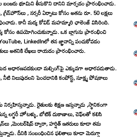
ాల బంజరు భూమిని తీసుకొని దానిని మార్చడం ప్రారంభించాడు.
, గ్రీన్‌హౌస్‌లు , నర్సరీ ఏర్పాటు కోసం అతను రూ. 50 లక్షలు
చాడు. కానీ మద్య కోవిడ్‌ మహమ్మారి ఛాలెంజ్‌ విసిరింది.
య కోసం ఉపయోగించుకున్నాడు. ఒక బ్లాగును ప్రారంభించి
YouTube, LinkedInలో తన జ్ఞానాన్ని పంచుకోవడం
ులు అతనికి లేఖలు రాయడం ప్రారంభించారు.
మీద ఆధారణపడకుండా మల్చింగ్‌పై ఎక్కువగా ఆధారపడుతాడు.
ి నిలుపుదలని పెంచడానికి కంపోస్ట్, సూక్ష్మ పోషకాలు
ర్వహిస్తున్నాడు. రైతులకు శిక్షణ ఇస్తున్నాడు ,స్థానికంగా
్న లగ్జరీ హోటళ్ళు, బోటిక్ దుకాణాలు, చెఫ్‌లతో కలిసి
 సెషన్‌లు ,మెంటర్‌షిప్ ద్వారా, హర్షిత్ ఇతరులు కూడా తమ
్నాడు. దీనికి సంబంధించిన ఫలితాలు కూడా మెరుగ్గా