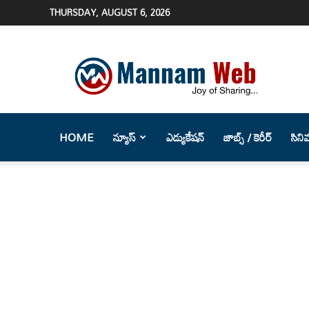
THURSDAY, AUGUST 6, 2026
Mannam
Web
(మన్నం
వెబ్
)-
Telugu
HOME
న్యూస్
ఎడ్యుకేషన్
జాబ్స్ / కెరీర్
సిని
News
Website