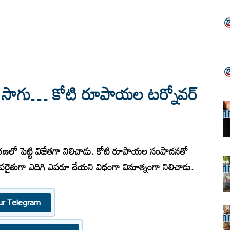
డో సాగు… కోటి రూపాయల టర్నోవర్
ణలో పెట్టి విజేతగా నిలిచాడు. కోటి రూపాయల సంపాదనతో
ువరైతుగా ఎదిగి ఎవరూ చేయని విధంగా వినూత్నంగా నిలిచాడు.
ur Telegram