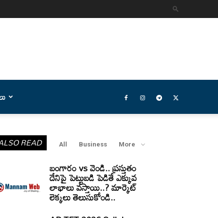
లు
ALSO READ
All
Business
More
బంగారం vs వెండి.. ప్రస్తుతం
దేనిపై పెట్టుబడి పెడితే ఎక్కువ
లాభాలు వస్తాయి..? మార్కెట్
లెక్కలు తెలుసుకోండి..