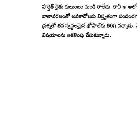
హర్షిత్ రైతు కుటుంబం నుండి రాలేదు. కానీ ఆ ఆ
వాతావరణంతో అవకాడోలను విస్తృతంగా పండించగ
ప్రశ్నతో తన స్వస్థలమైన భోపాల్‌కు తిరిగి వచ్చాడు.
విషయాలను ఆకళింపు చేసుకున్నాడు.