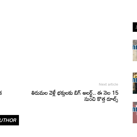
Next article
ొక
తిరుమల వెళ్లే భక్తులకు బిగ్ అలర్ట్.. ఈ నెల 15
నుంచి కొత్త రూల్స్
UTHOR