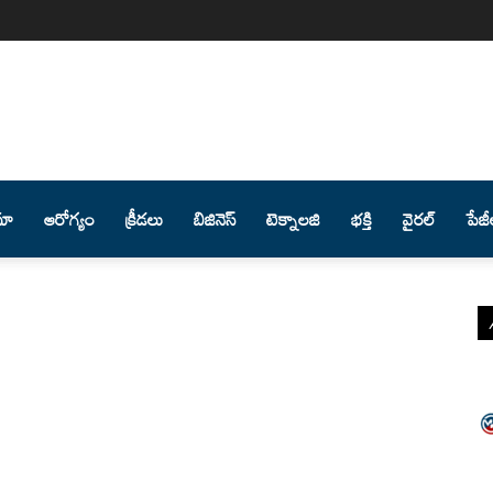
మా
ఆరోగ్యం
క్రీడలు
బిజినెస్
టెక్నాలజి
భక్తి
వైరల్
పేజీ