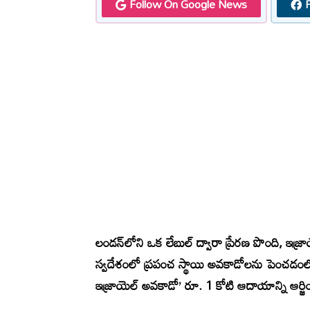
Follow On Google News
లండన్‌లోని ఒక లేబుల్ ద్వారా ప్రేరణ పొంది, ఇజ్ర
స్వదేశంలో ప్రపంచ స్థాయి అవకాడోలను పెంచడంలో
ఇజ్రాయెల్ అవకాడో’ రూ. 1 కోటి ఆదాయాన్ని ఆర్జిం