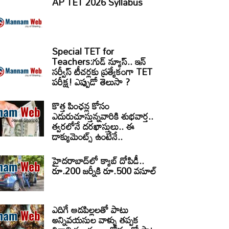
AP TET 2026 Syllabus
Special TET for
Teachers:గుడ్ న్యూస్.. ఇన్
సర్వీస్ టీచర్లకు ప్రత్యేకంగా TET
పరీక్ష! ఎప్పుడో తెలుసా ?
కొత్త పింఛన్ల కోసం
ఎదురుచూస్తున్నవారికి శుభవార్త..
త్వరలోనే దరఖాస్తులు.. ఈ
డాక్యుమెంట్స్ ఉంటేనే..
హైదరాబాద్‌లో క్యాబ్‌ దోపిడీ..
రూ.200 జర్నీకి రూ.500 వసూల్
ఎదిగే ఆడపిల్లలతో పాటు
అన్నివయసుల వాళ్ళు తప్పక