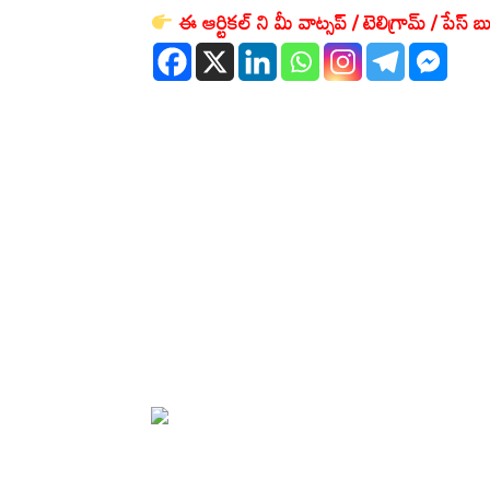
ఈ ఆర్టికల్ ని మీ వాట్సప్ / టెలిగ్రామ్ / పేస్ బు