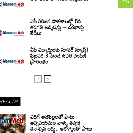
ఏపీ గిరిజన పాఠశాలల్లో 5వ
తరగతి అడ్మిషన్లు – దరఖాస్తు
తేదీలు
ఏపీ విద్యార్థులకు సూపర్ న్యూస్!
ఫిబ్రవరి 3 నుంచే ఉచిత పంపిణీ
ప్రారంభం
HEALTH
ఎదిగే ఆడపిల్లలతో పాటు
అన్నివయసుల వాళ్ళు తప్పక
తినాల్సిన లడ్డు.. ఆరోగ్యంతో పాటు