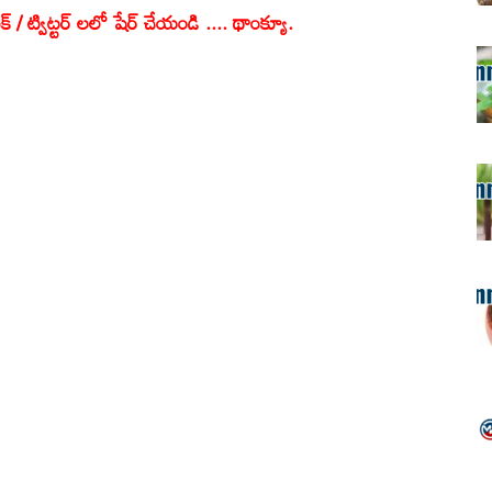
క్ / ట్విట్టర్ లలో షేర్ చేయండి .... థాంక్యూ.