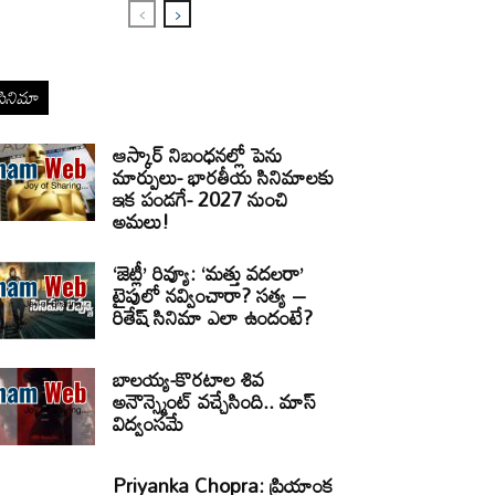
సినిమా
ఆస్కార్ నిబంధనల్లో పెను
మార్పులు- భారతీయ సినిమాలకు
ఇక పండగే- 2027 నుంచి
అమలు!
‘జెట్లీ’ రివ్యూ: ‘మత్తు వదలరా’
టైపులో నవ్వించారా? సత్య –
రితేష్ సినిమా ఎలా ఉందంటే?
బాలయ్య-కొరటాల శివ
అనౌన్స్మెంట్ వచ్చేసింది.. మాస్
విద్వంసమే
Priyanka Chopra: ప్రియాంక