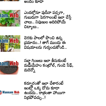
అందం కూడా
ఎండల్లోనూ పుదీనా పచ్చగా,
గుబురుగా పెరగాలంటే ఇలా చేస్తే
చాలు.. నిపుణుల అదిరిపోయే
చిట్కాలు..
చెరకు పాలలో పొంచి ఉన్న
ప్రమాదం..! తాగే ముందు ఈ
విషయాలను గుర్తుంచుకోండి..
సబ్జా గింజలు ఇలా తీసుకుంటే
మధుమేహం కంట్రోల్, గుండె సేఫ్,
మరెన్నో
కర్పూరంతో ఇలా చేశారంటే
ఇంట్లో ఒక్క దోమ కూడా
ఉండదు.. రాత్రంతా హాయిగా
నిద్రపోవచ్చు..!