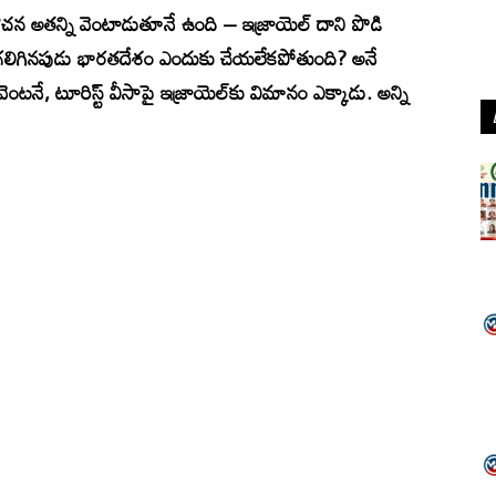
లోచన అతన్ని వెంటాడుతూనే ఉంది – ఇజ్రాయెల్ దాని పొడి
లిగినపుడు భారతదేశం ఎందుకు చేయలేకపోతుంది? అనే
 వెంటనే, టూరిస్ట్ వీసాపై ఇజ్రాయెల్‌కు విమానం ఎక్కాడు. అన్ని