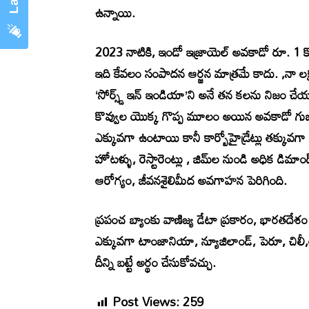
ఉన్నాయి.
2023 నాటికి, ఇండో ఇజ్రాయెల్ అవకాడో రూ. 1 కోటి
ఇది కేవలం సంపాదన ఆర్జన మాత్రమే కాదు. ,నా లక్
‘సోర్స్డ్ ఇన్ ఇండియా’ని అనే తన కలను నిజం చ
కొవ్వుల యొక్క గొప్ప మూలం అయిన అవకాడో గుజ్జుల
ఎక్కువగా ఉంటాయి కానీ కార్బోహైడ్రేట్లు తక్కు
హోటళ్ళు, రెస్టారెంట్లు , జిమ్‌ల నుండి అధిక డి
ఆరోగ్యం, జీవనశైలిమీద అవగాహన పెరిగింది.
ప్రపంచ బ్యాంకు వాణిజ్య డేటా ప్రకారం, భారతదే
ఎక్కువగా టాంజానియా, న్యూజిలాండ్, పెరూ, చిలీ
దీన్ని బట్టే అర్థం చేసుకోవచ్చు.
Post Views:
259