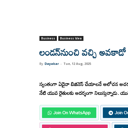
Business
Business Idea
లండన్‌నుంచి వచ్చి అవకా
By
Dayakar
-
Tue, 12 Aug, 2025
స్వం
తంగా ఏదైనా బిజినెస్‌ చేయాలనే ఆలోచన ఆచర
నేటి యువ రైతులకు ఆదర్శంగా నిలుస్తున్నాడు. య
Join On WhatsApp
Join O