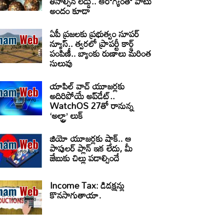
తినాల్సిన లడ్డు.. ఆరోగ్యంతో పాటు
అందం కూడా
ఏపీ ప్రజలకు ప్రభుత్వం సూపర్
న్యూస్.. త్వరలో ప్రాపర్టీ కార్డ్
పంపిణీ.. బ్యాంకు రుణాలు మరింత
సులువు
యాపిల్ వాచ్ యూజర్లకు
అదిరిపోయే అప్‌డేట్..
WatchOS 27తో రానున్న
‘అల్ట్రా’ లుక్
జియో యూజర్లకు షాక్.. ఆ
పాపులర్ ప్లాన్ ఇక లేదు, మీ
జేబుకు చిల్లు పడాల్సిందే
Income Tax: డిడక్షన్లు
కొనసాగుతాయా.