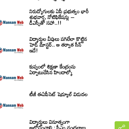
నిరుద్యోగులకు ఏపీ ప్రభుత్వం భారీ
శుభవార్త, నోటిఫికేషన్లు –
డీఎస్సీతో సహా..!!
విద్యార్ధుల వీపులు పగిలేలా కొట్టిన
హెడ్ మాస్టర్.. ఆ తర్వాత సీన్‌
ఇదే!
కుప్పంలో శిక్షణా కేంద్రంను
ఏర్పాటుచేసిన హిందాల్కో
టీజీ ఈఏపీసెట్‌ షెడ్యూల్‌ విడుదల
విద్యార్థులు వినూత్నంగా
ఆలోచించాలి : సీఎం చంద్రబాబు