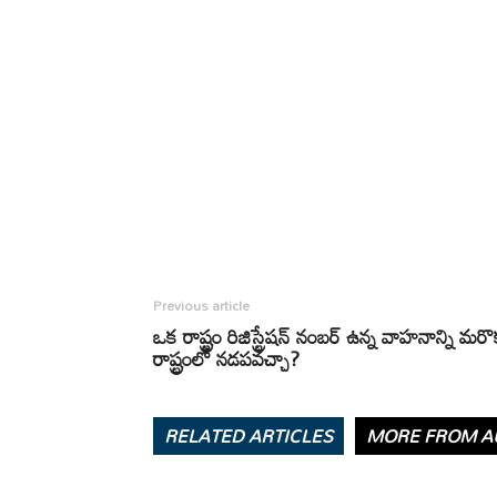
Previous article
ఒక రాష్ట్రం రిజిస్ట్రేషన్ నంబర్ ఉన్న వాహనాన్ని మర
రాష్ట్రంలో నడపవచ్చా?
RELATED ARTICLES
MORE FROM A