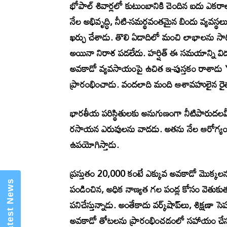
భోపాల్ శివార్లలో కుటుంబానికి చెందిన ఐదు ఎకర
నేల అభివృద్ధి, నీటి-సమర్థవంతమైన బిందు వ్యవస్థలు
ఖర్చు చేశాడు. తొలి ఏడాదిలో మంచి లాభాలను సాధిం
అయినా నిరాశ పడలేదు. హర్షిత్ ఈ సమయాన్ని విద్
అవకాడో వ్యవసాయంపై ఉచిత ఇ-పుస్తకం రాశాడు 
ప్రారంభించాడు. వందలాది మంది ఆశావహులైన రైత
×
Mannam Web (మన్నం వెబ్ )- Telugu
భారతీయ పరిస్థితులకు అనుగుణంగా నీటిపారుదల
News Website
రసాయన ఎరువులను వాడడు. అతను నేల ఆరోగ్యం, నీట
ఉపయోగిస్తాడు.
ప్రస్తుతం 20,000 కంటే ఎక్కువ అవకాడో మొక్కలను ని
పండించిన, అధిక నాణ్యత గల పండ్ల కోసం వెతుకుతున
పనిచేస్తున్నాడు. అంతేకాదు వర్క్‌షాప్‌లు, శిక్షణా
అవకాడో తోటలను ప్రారంభించడంలో సహాయం చేస్తున