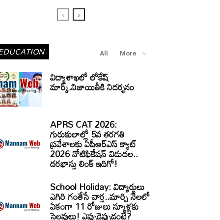
EDUCATION
All
More
విద్యాశాఖలో లోకేష్
మార్క్.నిజాయితీకి నిదర్శనం
APRS CAT 2026:
గురుకులాల్లో 5వ తరగతి
ప్రవేశాలకు ఏపీఆర్‌ఎస్‌ క్యాట్‌
2026 నోటిఫికేషన్‌ విడుదల..
దరఖాస్తు లింక్‌ ఇదిగో!
School Holiday: విద్యార్థులు
ఎగిరి గంతేసే వార్త..మార్చి నెలలో
ఏకంగా 11 రోజులు స్కూళ్లకు
సెలవులు! ఎప్పుడెప్పుడంటే?