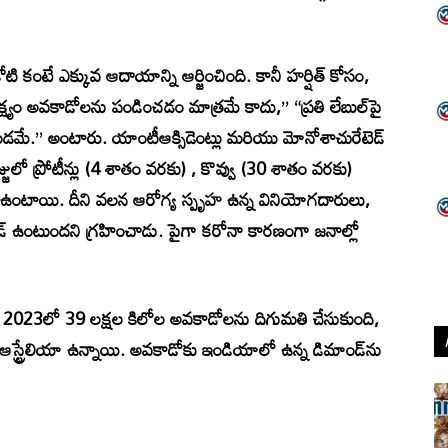
 కంటే ఎక్కువ ఆదాయాన్ని ఆర్జించింది. కానీ హర్షిత్ కోసం,
ష్యం అవకాడోలను పండించడం మాత్రమే కాదు,” “ప్రతి లేబుల్‌పై
ేయడమే.” అంటారు. యాంటీఆక్సిడెంట్లు మరియు మోనోశాచురేటెడ్
ో ప్రోటీన్లు (4 శాతం వరకు) , కొవ్వు (30 శాతం వరకు)
వగా ఉంటాయి. దీని వలన ఆరోగ్య స్పృహ ఉన్న వినియోగదారులు,
మాండ్ ఉంటుందని గ్రహించాడు. పైగా కరోనా కారణంగా జనాల్లో
శం 2023లో 39 లక్షల కిలోల అవకాడోలను దిగుమతి చేసుకుంది,
,ఆస్ట్రేలియా ఉన్నాయి. అవకాడోకు ఇండియాలో ఉన్న డిమాండ్‌ను