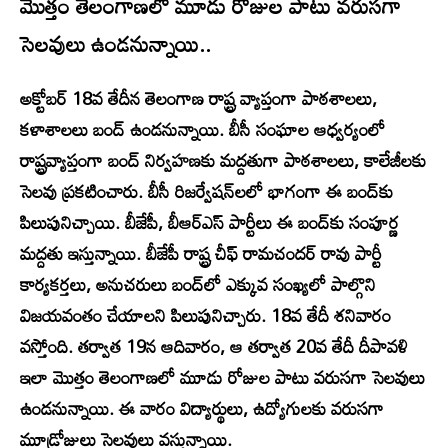
మొత్తం తెలంగాణలో మూడు రోజుల పాటు వరుసగా
సెలవులు ఉండనున్నాయి..
అక్టోబర్‌ 18వ తేదీన తెలంగాణ రాష్ట్ర వ్యాప్తంగా పాఠశాలలు,
కళాశాలలు బంద్‌ ఉండనున్నాయి. బీసీ సంఘాల ఆధ్వర్యంలో
రాష్ట్రవ్యాప్తంగా బంద్ నిర్వహణకు మద్దతుగా పాఠశాలలు, కాలేజీలకు
సెలవు ప్రకటించారు. బీసీ రిజర్వేషన్‌లలో భాగంగా ఈ బంద్‌కు
పిలుపునిచ్చాయి. బీజేపీ, బీఆర్‌ఎస్‌ పార్టీలు ఈ బంద్‌కు సంపూర్ణ
మద్దతు ఇస్తున్నాయి. బీజేపీ రాష్ట్ర చీఫ్ రామచందర్ రావు పార్టీ
కార్యకర్తలు, అనుచరులు బంద్‌లో ఎక్కువ సంఖ్యలో పాల్గొని
విజయవంతం చేయాలని పిలుపునిచ్చారు. 18వ తేదీ శనివారం
వస్తోంది. తర్వాత 19న ఆదివారం, ఆ తర్వాత 20వ తేదీ దీపావళి
ఇలా మొత్తం తెలంగాణలో మూడు రోజుల పాటు వరుసగా సెలవులు
ఉండనున్నాయి. ఈ వారం విద్యార్థులు, ఉద్యోగులకు వరుసగా
మూడ్రోజులు సెలవులు వస్తున్నాయి.