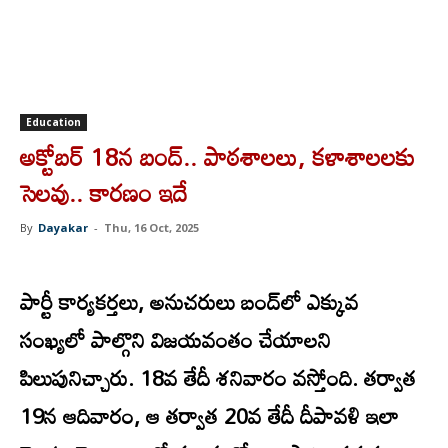
Education
అక్టోబర్‌ 18న బంద్.. పాఠశాలలు, కళాశాలలకు
సెలవు.. కారణం ఇదే
By
Dayakar
-
Thu, 16 Oct, 2025
పార్టీ కార్యకర్తలు, అనుచరులు బంద్‌లో ఎక్కువ
సంఖ్యలో పాల్గొని విజయవంతం చేయాలని
పిలుపునిచ్చారు. 18వ తేదీ శనివారం వస్తోంది. తర్వాత
19న ఆదివారం, ఆ తర్వాత 20వ తేదీ దీపావళి ఇలా