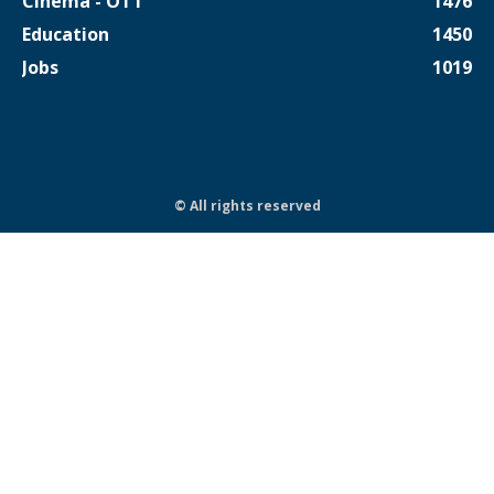
Cinema - OTT
1476
Education
1450
Jobs
1019
© All rights reserved