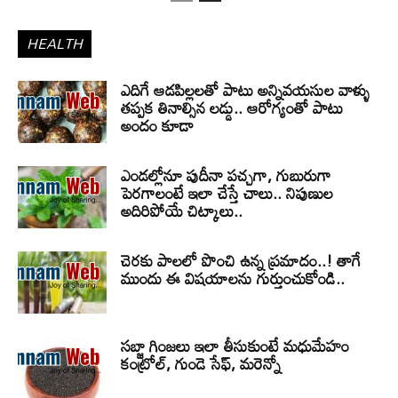
HEALTH
ఎదిగే ఆడపిల్లలతో పాటు అన్నివయసుల వాళ్ళు
తప్పక తినాల్సిన లడ్డు.. ఆరోగ్యంతో పాటు
అందం కూడా
ఎండల్లోనూ పుదీనా పచ్చగా, గుబురుగా
పెరగాలంటే ఇలా చేస్తే చాలు.. నిపుణుల
అదిరిపోయే చిట్కాలు..
చెరకు పాలలో పొంచి ఉన్న ప్రమాదం..! తాగే
ముందు ఈ విషయాలను గుర్తుంచుకోండి..
సబ్జా గింజలు ఇలా తీసుకుంటే మధుమేహం
కంట్రోల్, గుండె సేఫ్, మరెన్నో