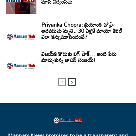
మాస్ విద్వంసమే
Priyanka Chopra: ప్రియాంక చోప్రా
ఆడపడుచు మృతి.. 30 ఏళ్లకే మాయా కిబెల్
ఎలా కన్నుమూసిందంటే?
విజయ్‌కి కొడుకు బిగ్ షాక్… ఇంటి పేరు
మార్చుకున్న జాసన్ సంజయ్!
Mannam News promises to be a transparent and