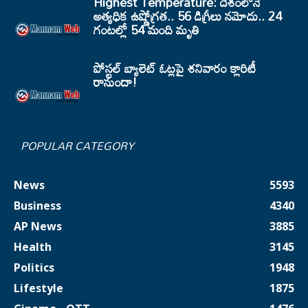
Highest Temperature: దేశంలోనే
అత్యధిక ఉష్ణోగ్రత.. 56 డిగ్రీలు నమోదు.. 24
గంటల్లో 54 మంది మృతి
పోస్టల్ బ్యాలెట్ ఓట్లపై శనివారం క్లారిటీ
రానుందా!
POPULAR CATEGORY
News
5593
Business
4340
AP News
3885
Health
3145
Politics
1948
Lifestyle
1875