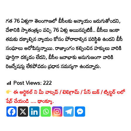
గత 76 ఏళ్లుగా తెలంగాణలో బీసీలకు అన్యాయం జరుగుతోందని,
దేశానికి స్వాతంత్ర్యం వచ్చి 76 ఏళ్లు అయినప్పటికీ.. బీసీలు ఇంకా
తమకు దక్కాల్సిన న్యాయం కోసం పోరాడాల్సిన పరిస్థితి ఉందని బీసీ
సంఘాలు ఆరోపిస్తున్నాయి. రాజ్యాంగం కల్పించిన హక్కులు వారికి
పూర్తిగా దక్కడం లేదని, బీసీల జనాభాకు అనుగుణంగా వారికి
రిజర్వేషన్లు లేకపోవడం ప్రధాన సమస్యగా ఉందన్నారు.
Post Views:
222
ఈ ఆర్టికల్ ని మీ వాట్సప్ / టెలిగ్రామ్ / పేస్ బుక్ / ట్విట్టర్ లలో
షేర్ చేయండి .... థాంక్యూ.