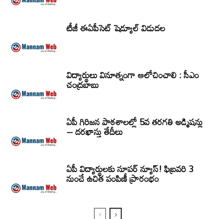
టీజీ ఈఏపీసెట్‌ షెడ్యూల్‌ విడుదల
విద్యార్థులు వినూత్నంగా ఆలోచించాలి : సీఎం
చంద్రబాబు
ఏపీ గిరిజన పాఠశాలల్లో 5వ తరగతి అడ్మిషన్లు
– దరఖాస్తు తేదీలు
ఏపీ విద్యార్థులకు సూపర్ న్యూస్! ఫిబ్రవరి 3
నుంచే ఉచిత పంపిణీ ప్రారంభం