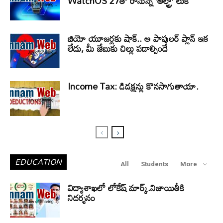
WatchOS 27తో రానున్న ‘అల్ట్రా’ లుక్
జియో యూజర్లకు షాక్.. ఆ పాపులర్ ప్లాన్ ఇక
లేదు, మీ జేబుకు చిల్లు పడాల్సిందే
Income Tax: డిడక్షన్లు కొనసాగుతాయా.
EDUCATION
All
Students
More
విద్యాశాఖలో లోకేష్ మార్క్.నిజాయితీకి
నిదర్శనం