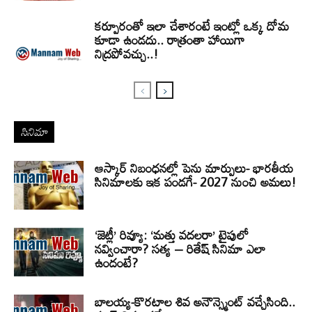
కర్పూరంతో ఇలా చేశారంటే ఇంట్లో ఒక్క దోమ
కూడా ఉండదు.. రాత్రంతా హాయిగా
నిద్రపోవచ్చు..!
సినిమా
ఆస్కార్ నిబంధనల్లో పెను మార్పులు- భారతీయ
సినిమాలకు ఇక పండగే- 2027 నుంచి అమలు!
‘జెట్లీ’ రివ్యూ: ‘మత్తు వదలరా’ టైపులో
నవ్వించారా? సత్య – రితేష్ సినిమా ఎలా
ఉందంటే?
బాలయ్య-కొరటాల శివ అనౌన్స్మెంట్ వచ్చేసింది..