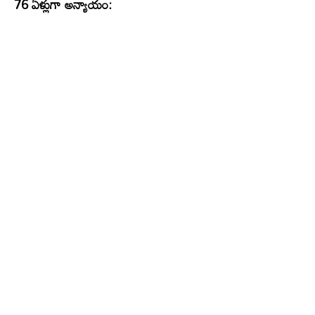
76 ఏళ్లుగా అన్యాయం: