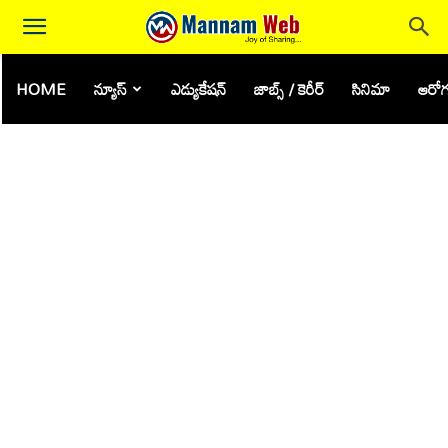
HOME
న్యూస్
ఎడ్యుకేషన్
జాబ్స్ / కెరీర్
సినిమా
ఆరోగ