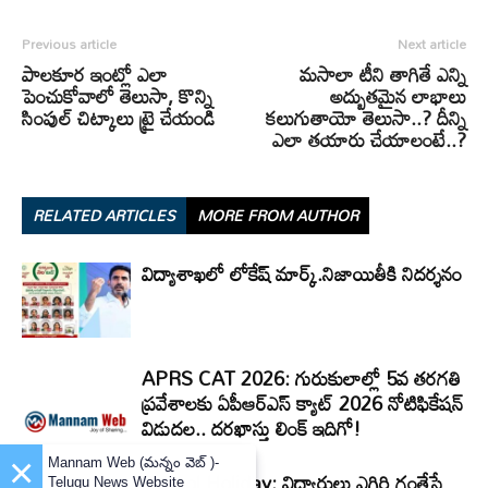
Previous article
Next article
పాలకూర ఇంట్లో ఎలా
మ‌సాలా టీని తాగితే ఎన్ని
పెంచుకోవాలో తెలుసా, కొన్ని
అద్బుత‌మైన లాభాలు
సింపుల్ చిట్కాలు ట్రై చేయండి
క‌లుగుతాయో తెలుసా..? దీన్ని
ఎలా త‌యారు చేయాలంటే..?
RELATED ARTICLES
MORE FROM AUTHOR
విద్యాశాఖలో లోకేష్ మార్క్.నిజాయితీకి నిదర్శనం
APRS CAT 2026: గురుకులాల్లో 5వ తరగతి
ప్రవేశాలకు ఏపీఆర్‌ఎస్‌ క్యాట్‌ 2026 నోటిఫికేషన్‌
విడుదల.. దరఖాస్తు లింక్‌ ఇదిగో!
×
Mannam Web (మన్నం వెబ్ )-
School Holiday: విద్యార్థులు ఎగిరి గంతేసే
Telugu News Website