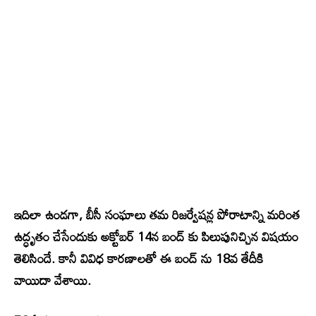
ఇదిలా ఉండగా, బీసీ సంఘాలు తమ రిజర్వేషన్ల పోరాటాన్ని మరింత
ఉద్ధృతం చేసేందుకు అక్టోబర్ 14న బంద్ కు పిలుపునిచ్చిన విషయం
తెలిసిందే. కానీ వివిధ కారణాలతో ఈ బంద్ ను 18వ తేదీకి
వాయిదా వేశాయి.