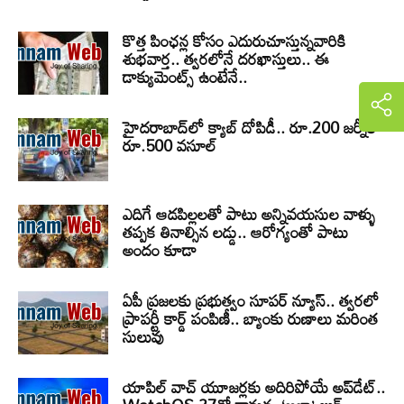
కొత్త పింఛన్ల కోసం ఎదురుచూస్తున్నవారికి
శుభవార్త.. త్వరలోనే దరఖాస్తులు.. ఈ
డాక్యుమెంట్స్ ఉంటేనే..
హైదరాబాద్‌లో క్యాబ్‌ దోపిడీ.. రూ.200 జర్నీకి
రూ.500 వసూల్
ఎదిగే ఆడపిల్లలతో పాటు అన్నివయసుల వాళ్ళు
తప్పక తినాల్సిన లడ్డు.. ఆరోగ్యంతో పాటు
అందం కూడా
ఏపీ ప్రజలకు ప్రభుత్వం సూపర్ న్యూస్.. త్వరలో
ప్రాపర్టీ కార్డ్ పంపిణీ.. బ్యాంకు రుణాలు మరింత
సులువు
యాపిల్ వాచ్ యూజర్లకు అదిరిపోయే అప్‌డేట్..