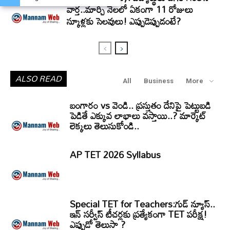
వార్త..మార్చి నెలలో ఏకంగా 11 రోజులు
స్కూళ్లకు సెలవులు! ఎప్పుడెప్పుడంటే?
ALSO READ
All
Business
More
బంగారం vs వెండి.. ప్రస్తుతం దేనిపై పెట్టుబడి
పెడితే ఎక్కువ లాభాలు వస్తాయి..? మార్కెట్
లెక్కలు తెలుసుకోండి..
AP TET 2026 Syllabus
Special TET for Teachers:గుడ్ న్యూస్..
ఇన్ సర్వీస్ టీచర్లకు ప్రత్యేకంగా TET పరీక్ష!
ఎప్పుడో తెలుసా ?