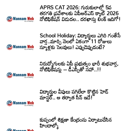
APRS CAT 2026: గురుకులాల్లో 5వ
తరగతి ప్రవేశాలకు ఏపీఆర్‌ఎస్‌ క్యాట్‌ 2026
నోటిఫికేషన్‌ విడుదల.. దరఖాస్తు లింక్‌ ఇదిగో!
School Holiday: విద్యార్థులు ఎగిరి గంతేసే
వార్త..మార్చి నెలలో ఏకంగా 11 రోజులు
స్కూళ్లకు సెలవులు! ఎప్పుడెప్పుడంటే?
నిరుద్యోగులకు ఏపీ ప్రభుత్వం భారీ శుభవార్త,
నోటిఫికేషన్లు – డీఎస్సీతో సహా..!!
విద్యార్ధుల వీపులు పగిలేలా కొట్టిన హెడ్
మాస్టర్.. ఆ తర్వాత సీన్‌ ఇదే!
కుప్పంలో శిక్షణా కేంద్రంను ఏర్పాటుచేసిన
హిందాల్కో