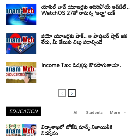
యాపిల్ వాచ్ యూజర్లకు అదిరిపోయే అప్‌డేట్..
WatchOS 27తో రానున్న ‘అల్ట్రా’ లుక్
జియో యూజర్లకు షాక్.. ఆ పాపులర్ ప్లాన్ ఇక
లేదు, మీ జేబుకు చిల్లు పడాల్సిందే
Income Tax: డిడక్షన్లు కొనసాగుతాయా.
EDUCATION
All
Students
More
విద్యాశాఖలో లోకేష్ మార్క్.నిజాయితీకి
నిదర్శనం