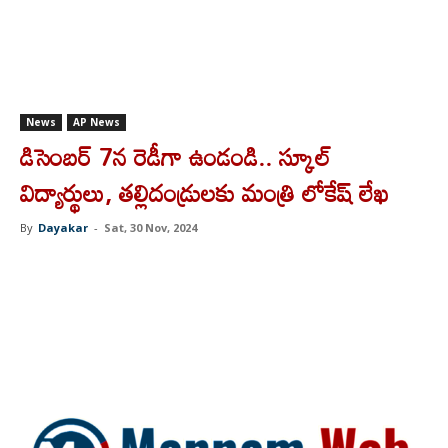
News
AP News
డిసెంబర్ 7న రెడీగా ఉండండి.. స్కూల్
విద్యార్థులు, తల్లిదండ్రులకు మంత్రి లోకేష్ లేఖ
By
Dayakar
-
Sat, 30 Nov, 2024