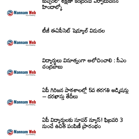
కుప్పంలో శిక్షణా కేంద్రంను ఏర్పాటుచేసిన
హిందాల్కో
టీజీ ఈఏపీసెట్‌ షెడ్యూల్‌ విడుదల
విద్యార్థులు వినూత్నంగా ఆలోచించాలి : సీఎం
చంద్రబాబు
ఏపీ గిరిజన పాఠశాలల్లో 5వ తరగతి అడ్మిషన్లు
– దరఖాస్తు తేదీలు
ఏపీ విద్యార్థులకు సూపర్ న్యూస్! ఫిబ్రవరి 3
నుంచే ఉచిత పంపిణీ ప్రారంభం