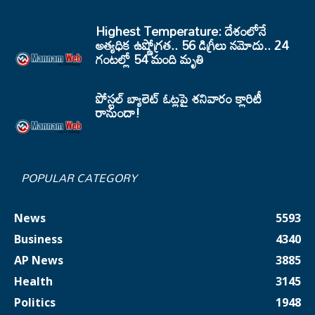
Highest Temperature: దేశంలోనే
అత్యధిక ఉష్ణోగ్రత.. 56 డిగ్రీలు నమోదు.. 24
గంటల్లో 54 మంది మృతి
పోస్టల్ బ్యాలెట్ ఓట్లపై శనివారం క్లారిటీ
రానుందా!
POPULAR CATEGORY
News
5593
Business
4340
AP News
3885
Health
3145
Politics
1948