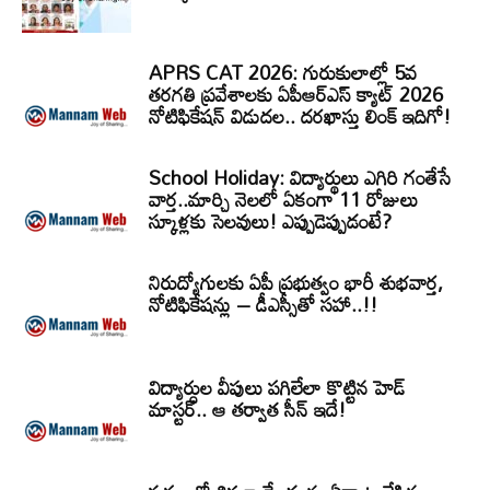
APRS CAT 2026: గురుకులాల్లో 5వ
తరగతి ప్రవేశాలకు ఏపీఆర్‌ఎస్‌ క్యాట్‌ 2026
నోటిఫికేషన్‌ విడుదల.. దరఖాస్తు లింక్‌ ఇదిగో!
School Holiday: విద్యార్థులు ఎగిరి గంతేసే
వార్త..మార్చి నెలలో ఏకంగా 11 రోజులు
స్కూళ్లకు సెలవులు! ఎప్పుడెప్పుడంటే?
నిరుద్యోగులకు ఏపీ ప్రభుత్వం భారీ శుభవార్త,
నోటిఫికేషన్లు – డీఎస్సీతో సహా..!!
విద్యార్ధుల వీపులు పగిలేలా కొట్టిన హెడ్
మాస్టర్.. ఆ తర్వాత సీన్‌ ఇదే!