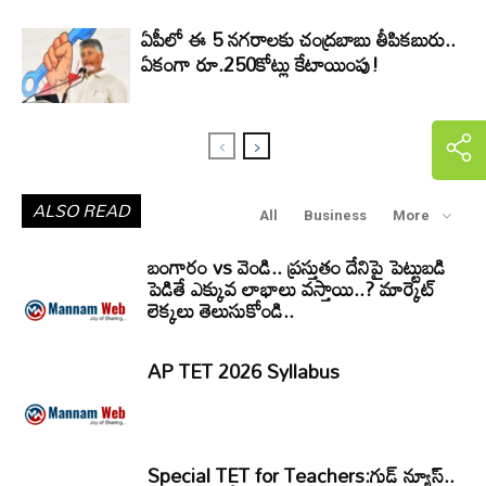
ఏపీలో ఈ 5 నగరాలకు చంద్రబాబు తీపికబురు..
ఏకంగా రూ.250కోట్లు కేటాయింపు!
ALSO READ
All
Business
More
బంగారం vs వెండి.. ప్రస్తుతం దేనిపై పెట్టుబడి
పెడితే ఎక్కువ లాభాలు వస్తాయి..? మార్కెట్
లెక్కలు తెలుసుకోండి..
AP TET 2026 Syllabus
Special TET for Teachers:గుడ్ న్యూస్..