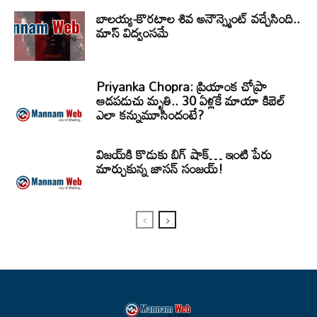
బాలయ్య-కొరటాల శివ అనౌన్స్మెంట్ వచ్చేసింది..
మాస్ విద్వంసమే
Priyanka Chopra: ప్రియాంక చోప్రా
ఆడపడుచు మృతి.. 30 ఏళ్లకే మాయా కిబెల్
ఎలా కన్నుమూసిందంటే?
విజయ్‌కి కొడుకు బిగ్ షాక్… ఇంటి పేరు
మార్చుకున్న జాసన్ సంజయ్!