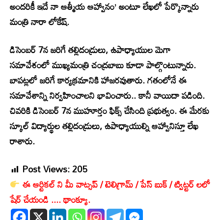
అందరికీ ఇదే నా ఆత్మీయ ఆహ్వానం’ అంటూ లేఖలో పేర్కొన్నారు
మంత్రి నారా లోకేష్.
డిసెంబర్ 7న జరిగే తల్లిదండ్రులు, ఉపాధ్యాయుల మెగా
సమావేశంలో ముఖ్యమంత్రి చంద్రబాబు కూడా పాల్గొంటున్నారు.
బాపట్లలో జరిగే కార్యక్రమానికి హాజరవుతారు. గతంలోనే ఈ
సమావేశాన్ని నిర్వహించాలని భావించారు.. కానీ వాయిదా పడింది.
చివరికి డిసెంబర్ 7న ముహూర్తం ఫిక్స్ చేసింది ప్రభుత్వం. ఈ మేరకు
స్కూల్ విద్యార్థుల తల్లిదండ్రులు, ఉపాధ్యాయుల్ని ఆహ్వానిస్తూ లేఖ
రాశారు.
Post Views:
205
ఈ ఆర్టికల్ ని మీ వాట్సప్ / టెలిగ్రామ్ / పేస్ బుక్ / ట్విట్టర్ లలో
షేర్ చేయండి .... థాంక్యూ.