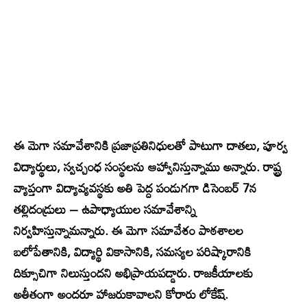
ఈ మెగా సమావేశానికి ప్రజాప్రతినిధులతో పాటుగా దాతలు, పూర్వ
విద్యార్థులు, స్వచ్చంధ సంస్థలను ఆహ్వానిస్తున్నాము అన్నారు. రాష్ట్ర
వ్యాప్తంగా విద్యావ్యవస్థకు అతి పెద్ద పండుగగా డిసెంబర్ 7న
తల్లిదండ్రులు – ఉపాధ్యాయుల సమావేశాన్ని
నిర్వహిస్తున్నామన్నారు. ఈ మెగా సమావేశం పాఠశాలల
బలోపేతానికి, విద్యార్థి వికాసానికి, సమస్యల పరిష్కారానికి
దిక్సూచిగా నిలుస్తుందని అభిప్రాయపడ్డారు. రాజకీయాలకు
అతీతంగా అందరూ హాజరుకావాలని కోరారు లోకేష్.