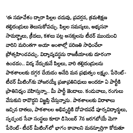
‘ఈ సమావేశం ద్వారా పిల్లల చదువు, ప్రవర్తన, క్రమశిక్షణ
తల్లిదండ్రులు తెలుసుకోవచ్చు. పిల్లల సమస్యలు, అభ్యసనా
సామర్థ్యాలు, క్రీడలు, కళలు పట్ల ఆసక్తులను టీచర్ ముందుంచి
వారిని మరింతగా ఆయా అంశాల్లో పరిణతి సాధించేలా
ప్రోత్సహించవచ్చు. విద్యావ్యవస్థను రాజకీయాలకు దూరంగా
ఉంచడం.. విద్య నేర్చుకునే పిల్లలు, వారి తల్లిదండ్రులను
పాఠశాలలకు దగ్గర చేయడం అనేది మన ప్రభుత్వం లక్ష్యం. పేరెంట్-
టీచర్ మీటింగ్‌కు హాజరయ్యే ప్రజాప్రతినిధులు అందరూ ఏ పార్టీకి
ప్రాతినిధ్యం వహిస్తున్నా.. మీ పార్టీ జెండాలు. కండువాలు, రంగులు
వేసుకుని రావొద్దని విజ్ఞప్తి చేస్తున్నాను. పాఠశాలలకు విరాళాలు
ఇచ్చిన దాతలు, పాఠశాలల అభివృద్ధికి దోహదపడే పూర్వవిద్యార్థులు,
స్వచ్ఛంద సేవా సంస్థలు కూడా డిసెంబర్ 7న జరగబోయే మెగా
పేరెంట్- టీచర్ మీటింగ్‌లో భాగం కావాలని మనస్పూర్తిగా కోరుతూ