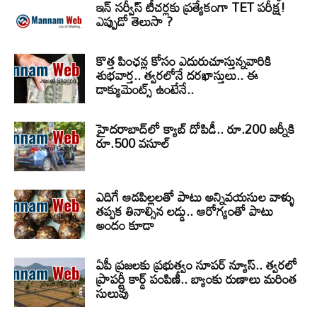
ఇన్ సర్వీస్ టీచర్లకు ప్రత్యేకంగా TET పరీక్ష!
ఎప్పుడో తెలుసా ?
కొత్త పింఛన్ల కోసం ఎదురుచూస్తున్నవారికి
శుభవార్త.. త్వరలోనే దరఖాస్తులు.. ఈ
డాక్యుమెంట్స్ ఉంటేనే..
హైదరాబాద్‌లో క్యాబ్‌ దోపిడీ.. రూ.200 జర్నీకి
రూ.500 వసూల్
ఎదిగే ఆడపిల్లలతో పాటు అన్నివయసుల వాళ్ళు
తప్పక తినాల్సిన లడ్డు.. ఆరోగ్యంతో పాటు
అందం కూడా
ఏపీ ప్రజలకు ప్రభుత్వం సూపర్ న్యూస్.. త్వరలో
ప్రాపర్టీ కార్డ్ పంపిణీ.. బ్యాంకు రుణాలు మరింత
సులువు