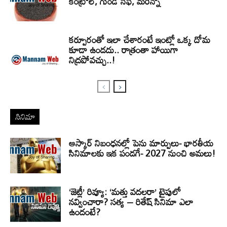
కంట్రోల్, గుండె సేఫ్, మరెన్నో
కర్పూరంతో ఇలా చేశారంటే ఇంట్లో ఒక్క దోమ
కూడా ఉండదు.. రాత్రంతా హాయిగా
నిద్రపోవచ్చు..!
సినిమా
ఆస్కార్ నిబంధనల్లో పెను మార్పులు- భారతీయ
సినిమాలకు ఇక పండగే- 2027 నుంచి అమలు!
‘జెట్లీ’ రివ్యూ: ‘మత్తు వదలరా’ టైపులో
నవ్వించారా? సత్య – రితేష్ సినిమా ఎలా
ఉందంటే?