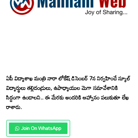
ఏపీ విద్యాశాఖ మంత్రి నారా లోకేష్ డిసెంబర్ 7న నిర్వహించే స్కూల్
విద్యార్థులు తల్లిదండ్రులు, ఉపాధ్యాయుల మెగా సమావేశానికి
సిద్దంగా ఉండాలని.. ఈ మేరకు అందరికి ఆహ్వానం పలుకుతూ లేఖ
రాశారు.
Join On WhatsApp