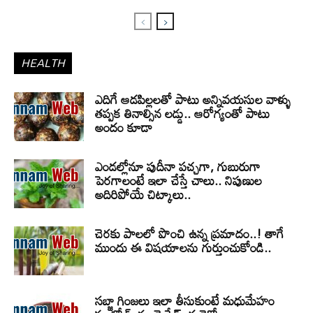
HEALTH
ఎదిగే ఆడపిల్లలతో పాటు అన్నివయసుల వాళ్ళు
తప్పక తినాల్సిన లడ్డు.. ఆరోగ్యంతో పాటు
అందం కూడా
ఎండల్లోనూ పుదీనా పచ్చగా, గుబురుగా
పెరగాలంటే ఇలా చేస్తే చాలు.. నిపుణుల
అదిరిపోయే చిట్కాలు..
చెరకు పాలలో పొంచి ఉన్న ప్రమాదం..! తాగే
ముందు ఈ విషయాలను గుర్తుంచుకోండి..
సబ్జా గింజలు ఇలా తీసుకుంటే మధుమేహం