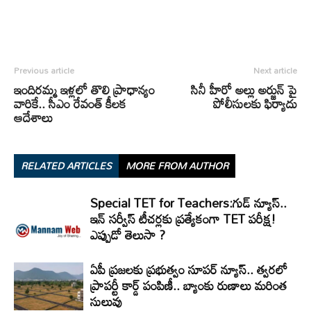
Previous article
Next article
ఇందిరమ్మ ఇళ్లలో తొలి ప్రాధాన్యం
సినీ హీరో అల్లు అర్జున్ పై
వారికే.. సీఎం రేవంత్ కీలక
పోలీసులకు ఫిర్యాదు
ఆదేశాలు
RELATED ARTICLES
MORE FROM AUTHOR
Special TET for Teachers:గుడ్ న్యూస్..
ఇన్ సర్వీస్ టీచర్లకు ప్రత్యేకంగా TET పరీక్ష!
ఎప్పుడో తెలుసా ?
ఏపీ ప్రజలకు ప్రభుత్వం సూపర్ న్యూస్.. త్వరలో
ప్రాపర్టీ కార్డ్ పంపిణీ.. బ్యాంకు రుణాలు మరింత
సులువు