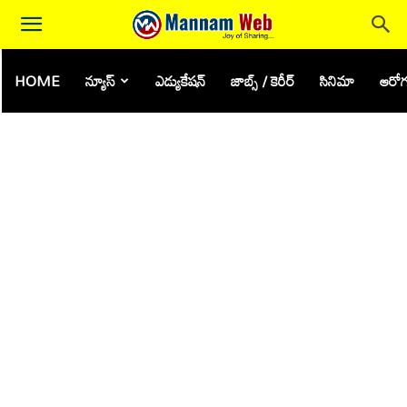
HOME
న్యూస్
ఎడ్యుకేషన్
జాబ్స్ / కెరీర్
సినిమా
ఆరోగ