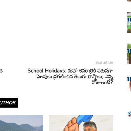
Next article
ిన
School Holidays: మహా శివరాత్రికి వరుసగా
సెలవులు ప్రకటించిన తెలుగు రాష్ట్రాలు, ఎన్ని
రోజులంటే?
UTHOR