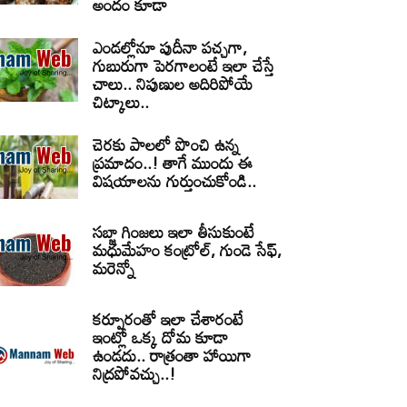
అందం కూడా
ఎండల్లోనూ పుదీనా పచ్చగా,
గుబురుగా పెరగాలంటే ఇలా చేస్తే
చాలు.. నిపుణుల అదిరిపోయే
చిట్కాలు..
చెరకు పాలలో పొంచి ఉన్న
ప్రమాదం..! తాగే ముందు ఈ
విషయాలను గుర్తుంచుకోండి..
సబ్జా గింజలు ఇలా తీసుకుంటే
మధుమేహం కంట్రోల్, గుండె సేఫ్,
మరెన్నో
కర్పూరంతో ఇలా చేశారంటే
ఇంట్లో ఒక్క దోమ కూడా
ఉండదు.. రాత్రంతా హాయిగా
నిద్రపోవచ్చు..!