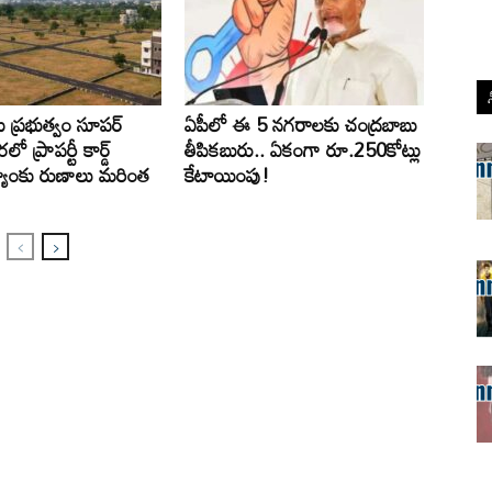
ు ప్రభుత్వం సూపర్
ఏపీలో ఈ 5 నగరాలకు చంద్రబాబు
లో ప్రాపర్టీ కార్డ్
తీపికబురు.. ఏకంగా రూ.250కోట్లు
బ్యాంకు రుణాలు మరింత
కేటాయింపు!