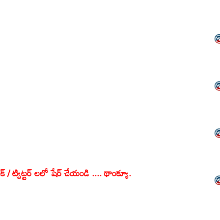
క్ / ట్విట్టర్ లలో షేర్ చేయండి .... థాంక్యూ.