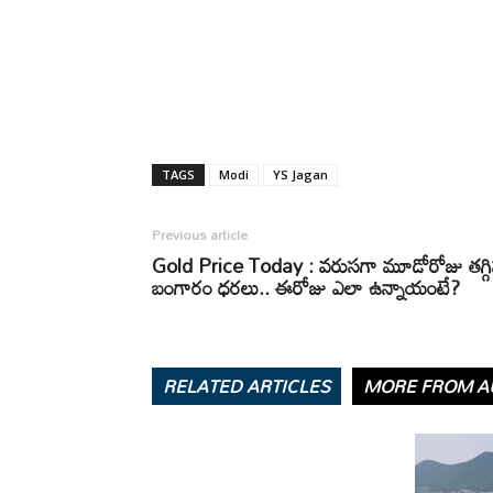
TAGS
Modi
YS Jagan
Previous article
Gold Price Today : వరుసగా మూడోరోజు తగ్గ
బంగారం ధరలు.. ఈరోజు ఎలా ఉన్నాయంటే?
RELATED ARTICLES
MORE FROM A