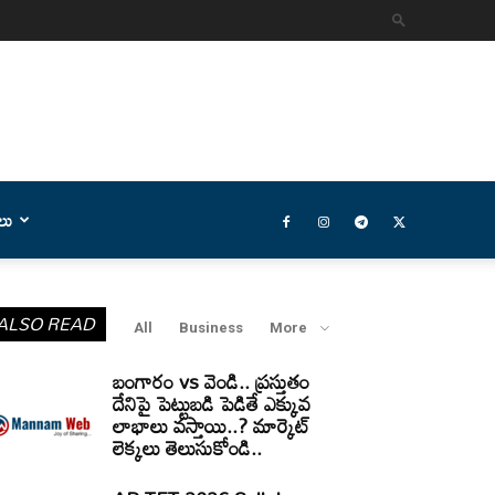
లు
ALSO READ
All
Business
More
బంగారం vs వెండి.. ప్రస్తుతం
దేనిపై పెట్టుబడి పెడితే ఎక్కువ
లాభాలు వస్తాయి..? మార్కెట్
లెక్కలు తెలుసుకోండి..