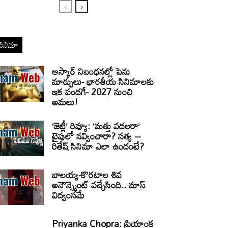
సినిమా
ఆస్కార్ నిబంధనల్లో పెను
మార్పులు- భారతీయ సినిమాలకు
ఇక పండగే- 2027 నుంచి
అమలు!
‘జెట్లీ’ రివ్యూ: ‘మత్తు వదలరా’
టైపులో నవ్వించారా? సత్య –
రితేష్ సినిమా ఎలా ఉందంటే?
బాలయ్య-కొరటాల శివ
అనౌన్స్మెంట్ వచ్చేసింది.. మాస్
విద్వంసమే
Priyanka Chopra: ప్రియాంక