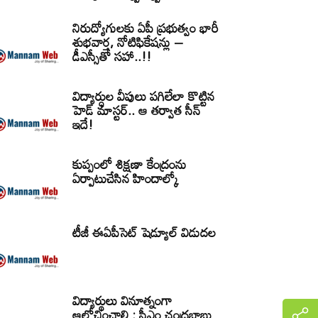
నిరుద్యోగులకు ఏపీ ప్రభుత్వం భారీ
శుభవార్త, నోటిఫికేషన్లు –
డీఎస్సీతో సహా..!!
విద్యార్ధుల వీపులు పగిలేలా కొట్టిన
హెడ్ మాస్టర్.. ఆ తర్వాత సీన్‌
ఇదే!
కుప్పంలో శిక్షణా కేంద్రంను
ఏర్పాటుచేసిన హిందాల్కో
టీజీ ఈఏపీసెట్‌ షెడ్యూల్‌ విడుదల
విద్యార్థులు వినూత్నంగా
ఆలోచించాలి : సీఎం చంద్రబాబు