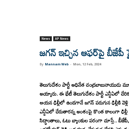
News
AP News
జగన్ ఇచ్చిన ఆఫర్‌పై బీజేపీ
By
Mannam Web
-
Mon, 12 Feb, 2024
తెలుగుదేశం పార్టీ అధినేత చంద్రబాబునాయుడు మూ
అయ్యారు. ఈ భేటీ తెలుగుదేశం పార్టీ ఎన్డీఏలో చేరి
ఆయన ఢిల్లీలో ఉండగానే జగన్ పరుగున ఢిల్లీకి వెళ్ల
ఎన్డీఏలో చేరుతారన్న అంశంపై కొంత కాలంగా ఢిల్లీ
సిద్ధాంతాలు, ఓటు బ్యాంకుల పరంగా చూస్తే.. బీజేప