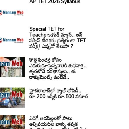
AP TET 2026 Syllabus
Special TET for
Teachers:గుడ్ న్యూస్.. ఇన్
సర్వీస్ టీచర్లకు ప్రత్యేకంగా TET
పరీక్ష! ఎప్పుడో తెలుసా ?
కొత్త పింఛన్ల కోసం
ఎదురుచూస్తున్నవారికి శుభవార్త..
త్వరలోనే దరఖాస్తులు.. ఈ
డాక్యుమెంట్స్ ఉంటేనే..
హైదరాబాద్‌లో క్యాబ్‌ దోపిడీ..
రూ.200 జర్నీకి రూ.500 వసూల్
ఎదిగే ఆడపిల్లలతో పాటు
అన్నివయసుల వాళ్ళు తప్పక