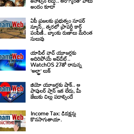
తినాల్సిన లడ్డు.. ఆరోగ్యంతో పాటు
అందం కూడా
ఏపీ ప్రజలకు ప్రభుత్వం సూపర్
న్యూస్.. త్వరలో ప్రాపర్టీ కార్డ్
పంపిణీ.. బ్యాంకు రుణాలు మరింత
సులువు
యాపిల్ వాచ్ యూజర్లకు
అదిరిపోయే అప్‌డేట్..
WatchOS 27తో రానున్న
‘అల్ట్రా’ లుక్
జియో యూజర్లకు షాక్.. ఆ
పాపులర్ ప్లాన్ ఇక లేదు, మీ
జేబుకు చిల్లు పడాల్సిందే
Income Tax: డిడక్షన్లు
కొనసాగుతాయా.