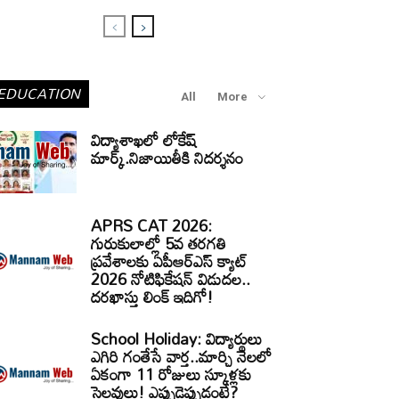
EDUCATION
All
More
విద్యాశాఖలో లోకేష్
మార్క్.నిజాయితీకి నిదర్శనం
APRS CAT 2026:
గురుకులాల్లో 5వ తరగతి
ప్రవేశాలకు ఏపీఆర్‌ఎస్‌ క్యాట్‌
2026 నోటిఫికేషన్‌ విడుదల..
దరఖాస్తు లింక్‌ ఇదిగో!
School Holiday: విద్యార్థులు
ఎగిరి గంతేసే వార్త..మార్చి నెలలో
ఏకంగా 11 రోజులు స్కూళ్లకు
సెలవులు! ఎప్పుడెప్పుడంటే?