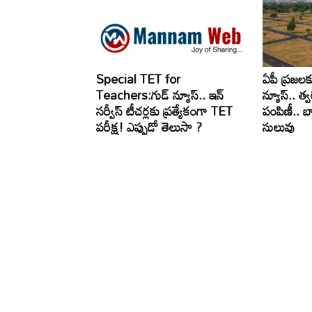
Special TET for
ఏపీ ప్రజలక
Teachers:గుడ్ న్యూస్.. ఇన్
న్యూస్.. త్వర
సర్వీస్ టీచర్లకు ప్రత్యేకంగా TET
పంపిణీ.. 
పరీక్ష! ఎప్పుడో తెలుసా ?
సులువు