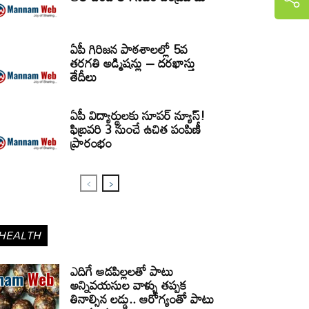
ఏపీ గిరిజన పాఠశాలల్లో 5వ
తరగతి అడ్మిషన్లు – దరఖాస్తు
తేదీలు
ఏపీ విద్యార్థులకు సూపర్ న్యూస్!
ఫిబ్రవరి 3 నుంచే ఉచిత పంపిణీ
ప్రారంభం
HEALTH
ఎదిగే ఆడపిల్లలతో పాటు
అన్నివయసుల వాళ్ళు తప్పక
తినాల్సిన లడ్డు.. ఆరోగ్యంతో పాటు