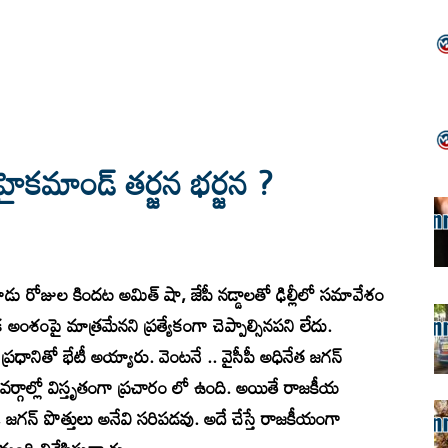
 హైకమాండ్ తర్జన భర్జన ?
డు రోజుల కిందట అమిత్ షా, జేపీ నడ్డాలతో ఢిల్లీలో సమావేశం
క అంశంపై మాత్రమేనని ప్రత్యేకంగా చెప్పాల్సినపని లేదు.
ి ప్రధానితో భేటీ అయ్యారు. వెంటనే .. వైసీపీ అధినేత జగన్
 వర్గాల్లో విస్తృతంగా ప్రచారం లో ఉంది. అయితే రాజకీయ
ీ, జగన్ పొత్తులు అనేవి సరిపడవు. అదే చేస్తే రాజకీయంగా