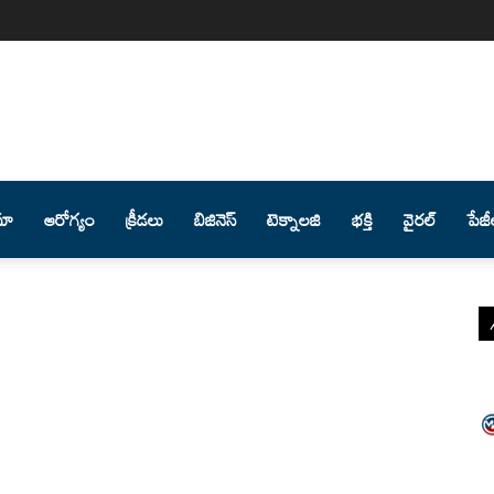
మా
ఆరోగ్యం
క్రీడలు
బిజినెస్
టెక్నాలజి
భక్తి
వైరల్
పేజీ