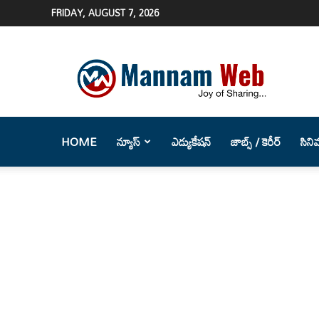
FRIDAY, AUGUST 7, 2026
Mannam
Web
(మన్నం
వెబ్
)-
Telugu
HOME
న్యూస్
ఎడ్యుకేషన్
జాబ్స్ / కెరీర్
సిని
News
Website