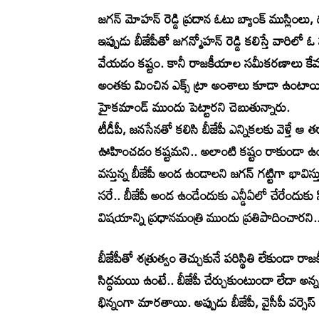
జగన్ మోహన్ రెడ్డి ప్రదాన ఓటు బ్యాంక్ ముస్లింలు,
ఇప్పుడు బీజేపీతో జగన్మోహన్ రెడ్డి కలిస్తే వారిలో 
వేయడం కష్టం. కానీ రాజకీయాల సమీకరణాలు కే
అంతకు మించిన ఎక్స్ ట్రా అంశాలు కూడా ఉంటాయి అంద
హైకమాండ్ ముందు పెట్టారని చెబుతున్నారు.
టీడీపీ, జనసేనతో కలిసి బీజేపీ ఎన్నికలకు వెళ్త
ఊహించడం కష్టమని.. అలాంటి కష్టం రాకుండా ఉం
వస్తున్న బీజేపీ అండ ఉండాలని జగన్ గట్టిగా భావిస
సరే.. బీజేపీ అండ ఉండేందుకు ఎన్డీఏలో చేరేందుకు
విషయాన్ని ప్రధానమంత్రి ముందు ప్రతిపాదించారని..
బీజేపీతో శత్రుత్వం తెచ్చుకునే పరిస్థితి లేకుండా
సిద్ధమయి ఉంటే.. బీజేపీ చేర్చుకుంటుందా లేదా అన
భిన్నంగా మారతాయి. అప్పుడు బీజేపీ, వైసీపీ వర్సెస