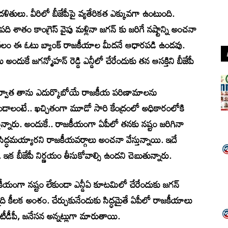
 దళితులు. వీరిలో బీజేపీపై వ్యతేరికత ఎక్కువగా ఉంటుంది.
ఓ పది శాతం కాంగ్రెస్ వైపు మళ్లినా జగన్ కు జరిగే నష్టాన్ని అంచనా
వలం ఈ ఓటు బ్యాంక్ రాజకీయాల మీదనే ఆధారపడి ఉండవు.
ుకే జగన్మోహన్ రెడ్డి ఎన్డీలో చేరేందుకు తన ఆసక్తిని బీజేపీ
ే ఆ తర్వాత తాను ఎదుర్కొబోయే రాజకీయ పరిణామాలను
డాలంటే.. ఖచ్చితంగా మూడో సారి కేంద్రంలో అధికారంలోకి
్తున్నారు. అందుకే.. రాజకీయంగా ఏపీలో తనకు నష్టం జరిగినా
 సిద్ధమయ్యారని రాజకీయవర్గాలు అంచనా వేస్తున్నాయి. ఇదే
 ఇక బీజేపీ నిర్ణయం తీసుకోవాల్సి ఉందని చెబుతున్నారు.
 రాజకీయంగా నష్టం లేకుండా ఎన్డీఏ కూటమిలో చేరేందుకు జగన్
్నది కీలక అంశం. చేర్చుకునేందుకు సిద్ధమైతే ఏపీలో రాజకీయాలు
్ టీడీపీ, జనేసన అన్నట్లుగా మారుతాయి.