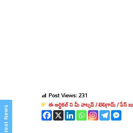
×
Mannam Web (మన్నం వెబ్ )- Telugu
News Website
Post Views:
231
ఈ ఆర్టికల్ ని మీ వాట్సప్ / టెలిగ్రామ్ / పేస్ బు