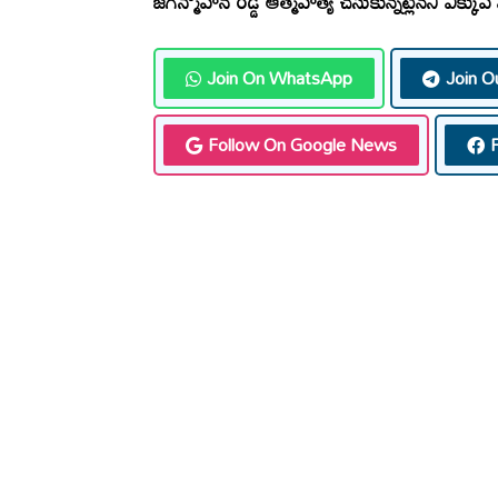
జగన్మోహన్ రెడ్డి ఆత్మహత్య చేసుకున్నట్లేనని ఎక్కువ మం
Join On WhatsApp
Join O
Follow On Google News