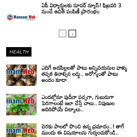
ఏపీ విద్యార్థులకు సూపర్ న్యూస్! ఫిబ్రవరి 3
నుంచే ఉచిత పంపిణీ ప్రారంభం
HEALTH
ఎదిగే ఆడపిల్లలతో పాటు అన్నివయసుల వాళ్ళు
తప్పక తినాల్సిన లడ్డు.. ఆరోగ్యంతో పాటు
అందం కూడా
ఎండల్లోనూ పుదీనా పచ్చగా, గుబురుగా
పెరగాలంటే ఇలా చేస్తే చాలు.. నిపుణుల
అదిరిపోయే చిట్కాలు..
చెరకు పాలలో పొంచి ఉన్న ప్రమాదం..! తాగే
ముందు ఈ విషయాలను గుర్తుంచుకోండి..