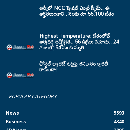
ఆర్మీలో NCC స్పెషల్ ఎంట్రీ స్కీమ్.. ఈ
అర్హతలుండాలి.. నెలకు రూ.56,100 జీతం
Highest Temperature: దేశంలోనే
అత్యధిక ఉష్ణోగ్రత.. 56 డిగ్రీలు నమోదు.. 24
గంటల్లో 54 మంది మృతి
పోస్టల్ బ్యాలెట్ ఓట్లపై శనివారం క్లారిటీ
రానుందా!
POPULAR CATEGORY
News
5593
Business
4340