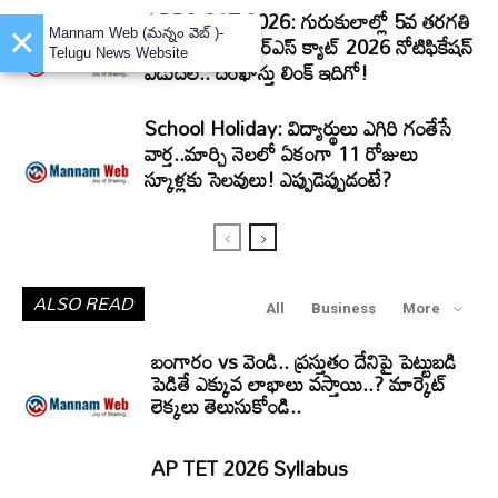
APRS CAT 2026: గురుకులాల్లో 5వ తరగతి
×
Mannam Web (మన్నం వెబ్ )-
ప్రవేశాలకు ఏపీఆర్‌ఎస్‌ క్యాట్‌ 2026 నోటిఫికేషన్‌
Telugu News Website
విడుదల.. దరఖాస్తు లింక్‌ ఇదిగో!
School Holiday: విద్యార్థులు ఎగిరి గంతేసే
వార్త..మార్చి నెలలో ఏకంగా 11 రోజులు
స్కూళ్లకు సెలవులు! ఎప్పుడెప్పుడంటే?
ALSO READ
All
Business
More
బంగారం vs వెండి.. ప్రస్తుతం దేనిపై పెట్టుబడి
పెడితే ఎక్కువ లాభాలు వస్తాయి..? మార్కెట్
లెక్కలు తెలుసుకోండి..
AP TET 2026 Syllabus