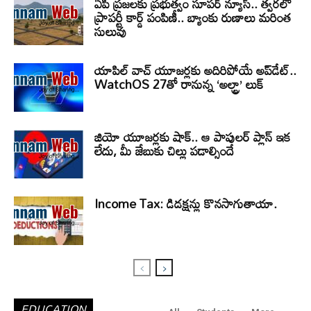
ఏపీ ప్రజలకు ప్రభుత్వం సూపర్ న్యూస్.. త్వరలో
ప్రాపర్టీ కార్డ్ పంపిణీ.. బ్యాంకు రుణాలు మరింత
సులువు
యాపిల్ వాచ్ యూజర్లకు అదిరిపోయే అప్‌డేట్..
WatchOS 27తో రానున్న ‘అల్ట్రా’ లుక్
జియో యూజర్లకు షాక్.. ఆ పాపులర్ ప్లాన్ ఇక
లేదు, మీ జేబుకు చిల్లు పడాల్సిందే
Income Tax: డిడక్షన్లు కొనసాగుతాయా.
EDUCATION