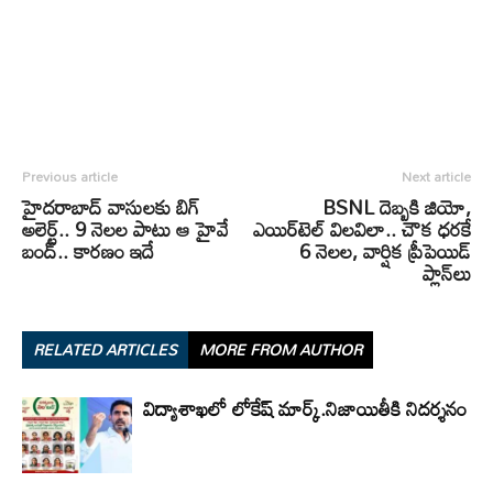
Previous article
Next article
హైదరాబాద్ వాసులకు బిగ్
BSNL దెబ్బకి జియో,
అలెర్ట్.. 9 నెలల పాటు ఆ హైవే
ఎయిర్‌టెల్‌ విలవిలా.. చౌక ధరకే
బంద్.. కారణం ఇదే
6 నెలల, వార్షిక ప్రీపెయిడ్
ప్లాన్‌లు
RELATED ARTICLES
MORE FROM AUTHOR
విద్యాశాఖలో లోకేష్ మార్క్.నిజాయితీకి నిదర్శనం