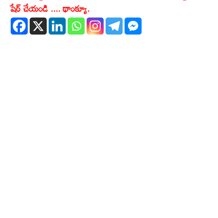
షేర్ చేయండి .... థాంక్యూ.