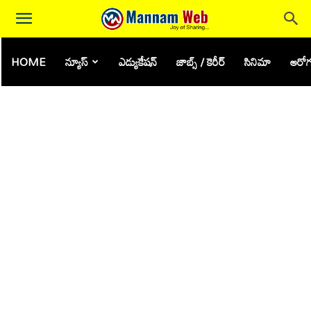
HOME
న్యూస్
ఎడ్యుకేషన్
జాబ్స్ / కెరీర్
సినిమా
ఆరోగ