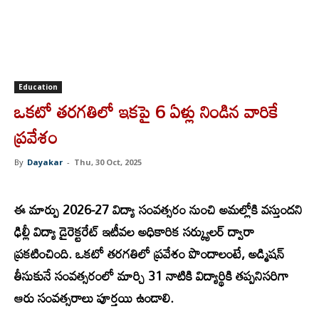
Education
ఒకటో తరగతిలో ఇకపై 6 ఏళ్లు నిండిన వారికే
ప్రవేశం
By
Dayakar
-
Thu, 30 Oct, 2025
ఈ
మార్పు 2026-27 విద్యా సంవత్సరం నుంచి అమల్లోకి వస్తుందని
ఢిల్లీ విద్యా డైరెక్టరేట్ ఇటీవల అధికారిక సర్క్యులర్ ద్వారా
ప్రకటించింది. ఒకటో తరగతిలో ప్రవేశం పొందాలంటే, అడ్మిషన్
తీసుకునే సంవత్సరంలో మార్చి 31 నాటికి విద్యార్థికి తప్పనిసరిగా
ఆరు సంవత్సరాలు పూర్తయి ఉండాలి.