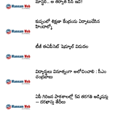
మాస్టర్.. ఆ తర్వాత సీన్‌ ఇదే!
కుప్పంలో శిక్షణా కేంద్రంను ఏర్పాటుచేసిన
హిందాల్కో
టీజీ ఈఏపీసెట్‌ షెడ్యూల్‌ విడుదల
విద్యార్థులు వినూత్నంగా ఆలోచించాలి : సీఎం
చంద్రబాబు
ఏపీ గిరిజన పాఠశాలల్లో 5వ తరగతి అడ్మిషన్లు
– దరఖాస్తు తేదీలు