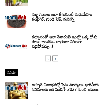
సబ్జా గింజలు ఇలా తీసుకుంటే మధుమేహం
కంట్రోల్, గుండె సేఫ్, మరెన్నో
కర్పూరంతో ఇలా చేశారంటే ఇంట్లో ఒక్క దోమ
కూడా ఉండదు.. రాత్రంతా హాయిగా
నిద్రపోవచ్చు..!
సినిమా
ఆస్కార్ నిబంధనల్లో పెను మార్పులు- భారతీయ
సినిమాలకు ఇక పండగే- 2027 నుంచి అమలు!