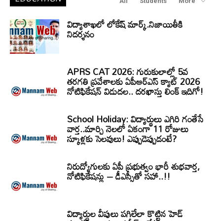
All
Students
More
విద్యాశాఖలో లోకేష్ మార్క్.నిజాయితీకి
నిదర్శనం
APRS CAT 2026: గురుకులాల్లో 5వ
తరగతి ప్రవేశాలకు ఏపీఆర్‌ఎస్‌ క్యాట్‌ 2026
నోటిఫికేషన్‌ విడుదల.. దరఖాస్తు లింక్‌ ఇదిగో!
School Holiday: విద్యార్థులు ఎగిరి గంతేసే
వార్త..మార్చి నెలలో ఏకంగా 11 రోజులు
స్కూళ్లకు సెలవులు! ఎప్పుడెప్పుడంటే?
నిరుద్యోగులకు ఏపీ ప్రభుత్వం భారీ శుభవార్త,
నోటిఫికేషన్లు – డీఎస్సీతో సహా..!!
విద్యార్ధుల వీపులు పగిలేలా కొట్టిన హెడ్