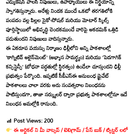
ఎడ్యుకేషన్ పాలసీ నిపుణులు, ఉపాధ్యాయులు ఈ నిర్ణయాన్ని
స్వాగతిస్తున్నారు. ఆరేళ్లు నిండక ముందే ఒకటో తరగతిలోకి
పంపడం వల్ల పిల్లల సైకో-సోషల్ మరియు మోటార్ స్కిల్స్
పూర్తిస్థాయిలో అభివృద్ధి చెందకముందే వారిపై అకడమిక్ ఒత్తిడి
పడుతుందని నిపుణులు వాదిస్తున్నారు.
ఈ ఏకరూప వయస్సు నిర్మాణం ఢిల్లీలోని అన్ని పాఠశాలల్లో
‘కాగ్నిటివ్ అలైన్‌మెంట్’ (అభ్యాస సామర్థ్యం) మరియు ‘పెడగాగిక్
కన్సిస్టెన్సీ’ (బోధనా పద్ధతుల్లో స్థిరత్వం) ఉండేలా చూస్తుందని ఢిల్లీ
ప్రభుత్వం పేర్కొంది. ఇప్పటికే సీబీఎస్‌ఈ అనుబంధ ప్రైవేట్
పాఠశాలలు చాలా వరకు ఆరు సంవత్సరాల నిబంధనను
పాటిస్తుండగా, తాజా సర్క్యులర్ ద్వారా ప్రభుత్వ పాఠశాలల్లోనూ ఇదే
నిబంధన అమల్లోకి రానుంది.
Post Views:
200
ఈ ఆర్టికల్ ని మీ వాట్సప్ / టెలిగ్రామ్ / పేస్ బుక్ / ట్విట్టర్ లలో