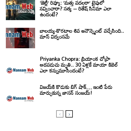
‘జెట్లీ’ రివ్యూ: ‘మత్తు వదలరా’ టైపులో
నవ్వించారా? సత్య – రితేష్ సినిమా ఎలా
ఉందంటే?
బాలయ్య-కొరటాల శివ అనౌన్స్మెంట్ వచ్చేసింది..
మాస్ విద్వంసమే
Priyanka Chopra: ప్రియాంక చోప్రా
ఆడపడుచు మృతి.. 30 ఏళ్లకే మాయా కిబెల్
ఎలా కన్నుమూసిందంటే?
విజయ్‌కి కొడుకు బిగ్ షాక్… ఇంటి పేరు
మార్చుకున్న జాసన్ సంజయ్!