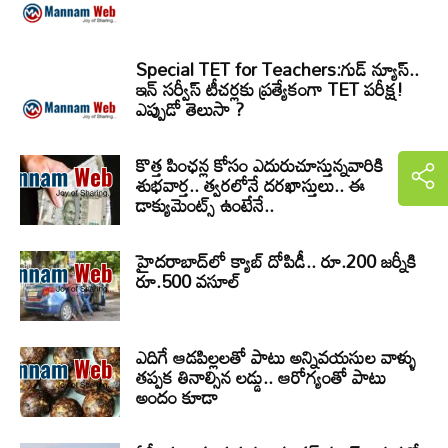
Special TET for Teachers:గుడ్ న్యూస్..
ఇన్ సర్వీస్ టీచర్లకు ప్రత్యేకంగా TET పరీక్ష!
ఎప్పుడో తెలుసా ?
కొత్త పింఛన్ల కోసం ఎదురుచూస్తున్నవారికి
శుభవార్త.. త్వరలోనే దరఖాస్తులు.. ఈ
డాక్యుమెంట్స్ ఉంటేనే..
హైదరాబాద్‌లో క్యాబ్‌ దోపిడీ.. రూ.200 జర్నీకి
రూ.500 వసూల్
ఎదిగే ఆడపిల్లలతో పాటు అన్నివయసుల వాళ్ళు
తప్పక తినాల్సిన లడ్డు.. ఆరోగ్యంతో పాటు
అందం కూడా