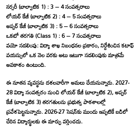
నర్సరీ (బాల్వాటిక 1) : 3 – 4 సంవత్సరాలు
లోయర్ కేజీ (బాల్వాటిక 2) : 4 – 5 సంవత్సరాలు
అప్పర్ కేజీ (బాల్వాటిక 3) : 5 – 6 సంవత్సరాలు
ఒకటో తరగతి (Class 1) : 6 – 7 సంవత్సరాలు
వయో సడలింపు: విద్యా శాఖ నిబంధనల ప్రకారం, నిర్దేశించిన కటాఫ్
వయస్సులో ఒక నెల వరకు అటు ఇటుగా సడలింపుకు మాత్రమే
అవకాశం ఉంటుంది.
ఈ నూతన వ్యవస్థను దశలవారీగా అమలు చేయనున్నారు. 2027-
28 విద్యా సంవత్సరం నుంచి లోయర్ కేజీ (బాల్వాటిక 2), అప్పర్
కేజీ (బాల్వాటిక 3) తరగతులను ప్రభుత్వ పాఠశాలల్లో
ప్రవేశపెట్టనున్నారు. 2026-27 సెషన్‌కు ముందు ఇప్పటికే బడిలో
చేరిన విద్యార్థులకు ఈ మార్పు వర్తించదు.