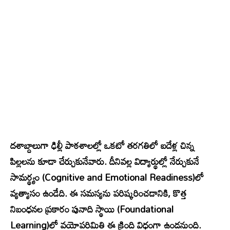
దశాబ్దాలుగా ఢిల్లీ పాఠశాలల్లో ఒకటో తరగతిలో ఐదేళ్ల చిన్న
పిల్లలను కూడా చేర్చుకునేవారు. దీనివల్ల విద్యార్థుల్లో నేర్చుకునే
సామర్థ్యం (Cognitive and Emotional Readiness)లో
వ్యత్యాసం ఉండేది. ఈ సమస్యను పరిష్కరించడానికి, కొత్త
నిబంధనల ప్రకారం పునాది స్థాయి (Foundational
Learning)లో వయోపరిమితి ఈ క్రింది విధంగా ఉండనుంది.