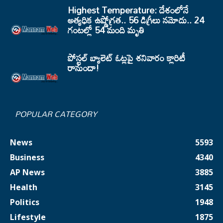
Highest Temperature: దేశంలోనే
అత్యధిక ఉష్ణోగ్రత.. 56 డిగ్రీలు నమోదు.. 24
గంటల్లో 54 మంది మృతి
పోస్టల్ బ్యాలెట్ ఓట్లపై శనివారం క్లారిటీ
రానుందా!
POPULAR CATEGORY
News
5593
Business
4340
AP News
3885
Health
3145
Politics
1948
Lifestyle
1875