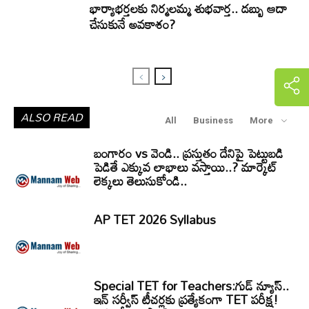
భార్యాభర్తలకు నిర్మలమ్మ శుభవార్త.. డబ్బు ఆదా
చేసుకునే అవకాశం?
ALSO READ
All
Business
More
బంగారం vs వెండి.. ప్రస్తుతం దేనిపై పెట్టుబడి
పెడితే ఎక్కువ లాభాలు వస్తాయి..? మార్కెట్
లెక్కలు తెలుసుకోండి..
AP TET 2026 Syllabus
Special TET for Teachers:గుడ్ న్యూస్..
ఇన్ సర్వీస్ టీచర్లకు ప్రత్యేకంగా TET పరీక్ష!