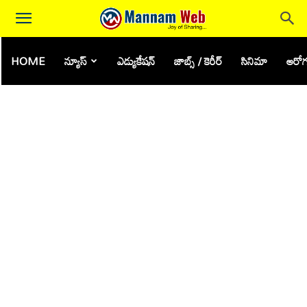
HOME
న్యూస్
ఎడ్యుకేషన్
జాబ్స్ / కెరీర్
సినిమా
ఆరోగ