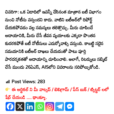
చివరిగా
: ఒక ఏడాదిలో ఇవన్నీ చేసినంత మాత్రాన ఐటీ విభాగం
నుంచి నోటీసు వస్తుందని కాదు. వాటిని ఐటీఆర్‌లో రిపోర్ట్‌
చేయకపోవడం వల్ల సమస్యలు తలెత్తొచ్చు. మీరు చూపించే
ఆదాయానికి, మీరు చేసే జీవన వ్యయాలకు ఎక్కడా పొంతన
కుదరకపోతే ఐటీ నోటీసులు ఎదుర్కోవాల్సి వస్తుంది. కాబట్టి సరైన
సమయానికి ఐటీఆర్‌ దాఖలు చేయడంతో పాటు పూర్తి
పారదర్శకతతో ఆదాయాన్ని చూపించాలి. అలాగే, రిటర్నులు సబ్మిట్‌
చేసే ముందు 26ఏఎస్‌, AISలోని వివరాలను సరిపోల్చుకోండి.
Post Views:
283
ఈ ఆర్టికల్ ని మీ వాట్సప్ / టెలిగ్రామ్ / పేస్ బుక్ / ట్విట్టర్ లలో
షేర్ చేయండి .... థాంక్యూ.