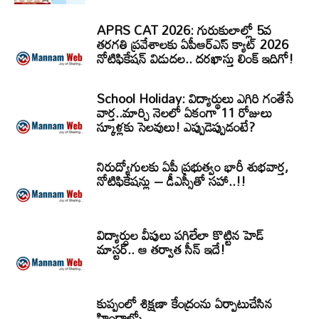
APRS CAT 2026: గురుకులాల్లో 5వ
తరగతి ప్రవేశాలకు ఏపీఆర్‌ఎస్‌ క్యాట్‌ 2026
నోటిఫికేషన్‌ విడుదల.. దరఖాస్తు లింక్‌ ఇదిగో!
School Holiday: విద్యార్థులు ఎగిరి గంతేసే
వార్త..మార్చి నెలలో ఏకంగా 11 రోజులు
స్కూళ్లకు సెలవులు! ఎప్పుడెప్పుడంటే?
నిరుద్యోగులకు ఏపీ ప్రభుత్వం భారీ శుభవార్త,
నోటిఫికేషన్లు – డీఎస్సీతో సహా..!!
విద్యార్ధుల వీపులు పగిలేలా కొట్టిన హెడ్
మాస్టర్.. ఆ తర్వాత సీన్‌ ఇదే!
కుప్పంలో శిక్షణా కేంద్రంను ఏర్పాటుచేసిన
హిందాల్కో