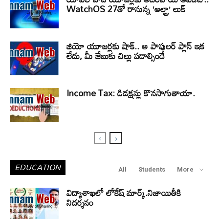
WatchOS 27తో రానున్న ‘అల్ట్రా’ లుక్
జియో యూజర్లకు షాక్.. ఆ పాపులర్ ప్లాన్ ఇక
లేదు, మీ జేబుకు చిల్లు పడాల్సిందే
Income Tax: డిడక్షన్లు కొనసాగుతాయా.
EDUCATION
All
Students
More
విద్యాశాఖలో లోకేష్ మార్క్.నిజాయితీకి
నిదర్శనం