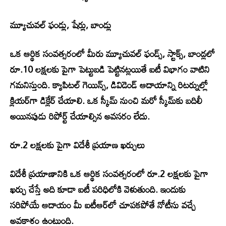
మ్యూచువల్‌ ఫండ్లు, షేర్లు, బాండ్లు
ఒక ఆర్థిక సంవత్సరంలో మీరు మ్యూచువల్‌ ఫండ్స్‌, స్టాక్స్‌, బాండ్లలో
రూ.10 లక్షలకు పైగా పెట్టుబడి పెట్టినట్లయితే ఐటీ విభాగం వాటిని
గమనిస్తుంది. క్యాపిటల్‌ గెయిన్స్‌, డివిడెండ్‌ ఆదాయాన్ని రిటర్నుల్లో
క్లియర్‌గా డిక్లేర్‌ చేయాలి. ఒక స్కీమ్‌ నుంచి మరో స్కీమ్‌కు బదిలీ
అయినపుడు రిపోర్ట్‌ చేయాల్సిన అవసరం లేదు.
రూ.2 లక్షలకు పైగా విదేశీ ప్రయాణ ఖర్చులు
విదేశీ ప్రయాణానికి ఒక ఆర్థిక సంవత్సరంలో రూ.2 లక్షలకు పైగా
ఖర్చు చేస్తే అది కూడా ఐటీ పరిధిలోకి వెళుతుంది. ఇందుకు
సరిపోయే ఆదాయం మీ ఐటీఆర్‌లో చూపకపోతే నోటీసు వచ్చే
అవకాశం ఉంటుంది.