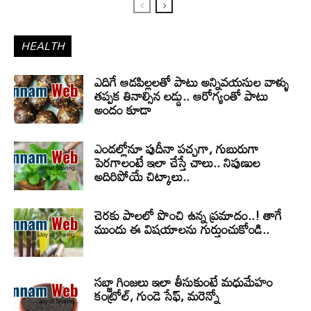
HEALTH
ఎదిగే ఆడపిల్లలతో పాటు అన్నివయసుల వాళ్ళు
తప్పక తినాల్సిన లడ్డు.. ఆరోగ్యంతో పాటు
అందం కూడా
ఎండల్లోనూ పుదీనా పచ్చగా, గుబురుగా
పెరగాలంటే ఇలా చేస్తే చాలు.. నిపుణుల
అదిరిపోయే చిట్కాలు..
చెరకు పాలలో పొంచి ఉన్న ప్రమాదం..! తాగే
ముందు ఈ విషయాలను గుర్తుంచుకోండి..
సబ్జా గింజలు ఇలా తీసుకుంటే మధుమేహం
కంట్రోల్, గుండె సేఫ్, మరెన్నో