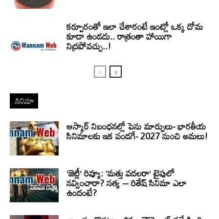
కర్పూరంతో ఇలా చేశారంటే ఇంట్లో ఒక్క దోమ
కూడా ఉండదు.. రాత్రంతా హాయిగా
నిద్రపోవచ్చు..!
సినిమా
ఆస్కార్ నిబంధనల్లో పెను మార్పులు- భారతీయ
సినిమాలకు ఇక పండగే- 2027 నుంచి అమలు!
‘జెట్లీ’ రివ్యూ: ‘మత్తు వదలరా’ టైపులో
నవ్వించారా? సత్య – రితేష్ సినిమా ఎలా
ఉందంటే?