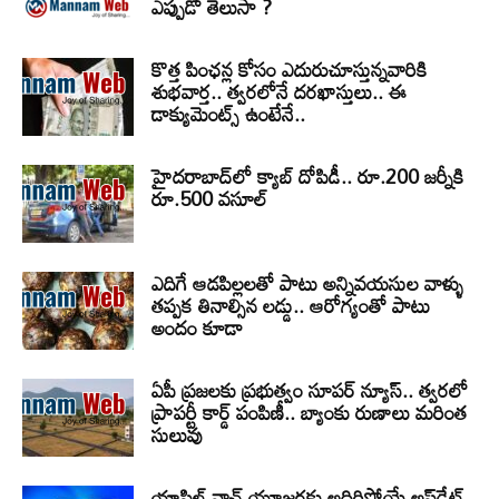
ఎప్పుడో తెలుసా ?
కొత్త పింఛన్ల కోసం ఎదురుచూస్తున్నవారికి
శుభవార్త.. త్వరలోనే దరఖాస్తులు.. ఈ
డాక్యుమెంట్స్ ఉంటేనే..
హైదరాబాద్‌లో క్యాబ్‌ దోపిడీ.. రూ.200 జర్నీకి
రూ.500 వసూల్
ఎదిగే ఆడపిల్లలతో పాటు అన్నివయసుల వాళ్ళు
తప్పక తినాల్సిన లడ్డు.. ఆరోగ్యంతో పాటు
అందం కూడా
ఏపీ ప్రజలకు ప్రభుత్వం సూపర్ న్యూస్.. త్వరలో
ప్రాపర్టీ కార్డ్ పంపిణీ.. బ్యాంకు రుణాలు మరింత
సులువు
యాపిల్ వాచ్ యూజర్లకు అదిరిపోయే అప్‌డేట్..