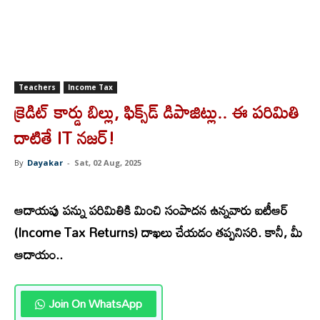
Teachers
Income Tax
క్రెడిట్‌ కార్డు బిల్లు, ఫిక్స్‌డ్‌ డిపాజిట్లు.. ఈ పరిమితి
దాటితే IT నజర్‌!
By
Dayakar
-
Sat, 02 Aug, 2025
ఆదాయపు పన్ను పరిమితికి మించి సంపాదన ఉన్నవారు ఐటీఆర్‌
(Income Tax Returns) దాఖలు చేయడం తప్పనిసరి. కానీ, మీ
ఆదాయం..
Join On WhatsApp