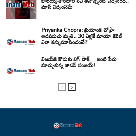
బాలయ్య-కొరటాల శివ అనౌన్స్మెంట్ వచ్చేసింది..
మాస్ విద్వంసమే
Priyanka Chopra: ప్రియాంక చోప్రా
ఆడపడుచు మృతి.. 30 ఏళ్లకే మాయా కిబెల్
ఎలా కన్నుమూసిందంటే?
విజయ్‌కి కొడుకు బిగ్ షాక్… ఇంటి పేరు
మార్చుకున్న జాసన్ సంజయ్!