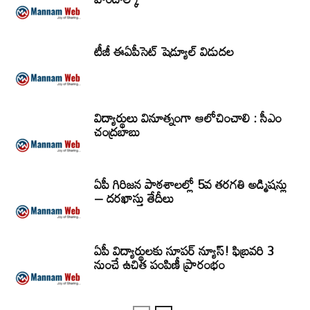
టీజీ ఈఏపీసెట్‌ షెడ్యూల్‌ విడుదల
విద్యార్థులు వినూత్నంగా ఆలోచించాలి : సీఎం
చంద్రబాబు
ఏపీ గిరిజన పాఠశాలల్లో 5వ తరగతి అడ్మిషన్లు
– దరఖాస్తు తేదీలు
ఏపీ విద్యార్థులకు సూపర్ న్యూస్! ఫిబ్రవరి 3
నుంచే ఉచిత పంపిణీ ప్రారంభం