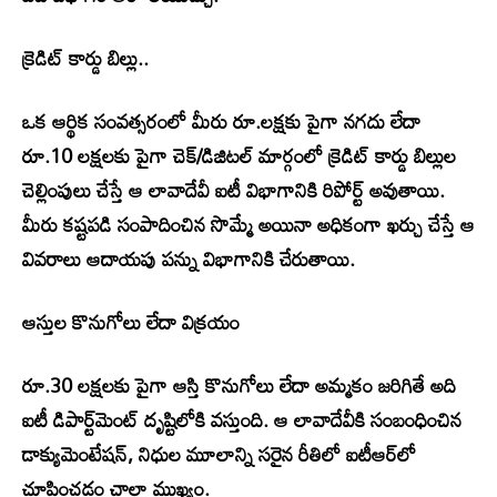
క్రెడిట్‌ కార్డు బిల్లు..
ఒక ఆర్థిక సంవత్సరంలో మీరు రూ.లక్షకు పైగా నగదు లేదా
రూ.10 లక్షలకు పైగా చెక్‌/డిజిటల్‌ మార్గంలో క్రెడిట్‌ కార్డు బిల్లుల
చెల్లింపులు చేస్తే ఆ లావాదేవీ ఐటీ విభాగానికి రిపోర్ట్‌ అవుతాయి.
మీరు కష్టపడి సంపాదించిన సొమ్మే అయినా అధికంగా ఖర్చు చేస్తే ఆ
వివరాలు ఆదాయపు పన్ను విభాగానికి చేరుతాయి.
ఆస్తుల కొనుగోలు లేదా విక్రయం
రూ.30 లక్షలకు పైగా ఆస్తి కొనుగోలు లేదా అమ్మకం జరిగితే అది
ఐటీ డిపార్ట్‌మెంట్‌ దృష్టిలోకి వస్తుంది. ఆ లావాదేవీకి సంబంధించిన
డాక్యుమెంటేషన్‌, నిధుల మూలాన్ని సరైన రీతిలో ఐటీఆర్‌లో
చూపించడం చాలా ముఖ్యం.