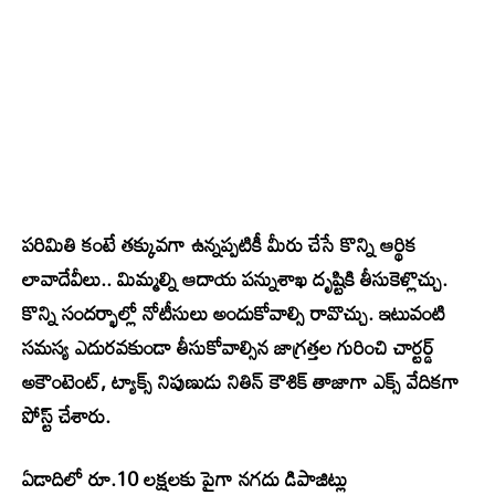
పరిమితి కంటే తక్కువగా ఉన్నప్పటికీ మీరు చేసే కొన్ని ఆర్థిక
లావాదేవీలు.. మిమ్మల్ని ఆదాయ పన్నుశాఖ దృష్టికి తీసుకెళ్లొచ్చు.
కొన్ని సందర్భాల్లో నోటీసులు అందుకోవాల్సి రావొచ్చు. ఇటువంటి
సమస్య ఎదురవకుండా తీసుకోవాల్సిన జాగ్రత్తల గురించి చార్టర్డ్‌
అకౌంటెంట్‌, ట్యాక్స్‌ నిపుణుడు నితిన్‌ కౌశిక్‌ తాజాగా ఎక్స్ వేదికగా
పోస్ట్‌ చేశారు.
ఏడాదిలో రూ.10 లక్షలకు పైగా నగదు డిపాజిట్లు