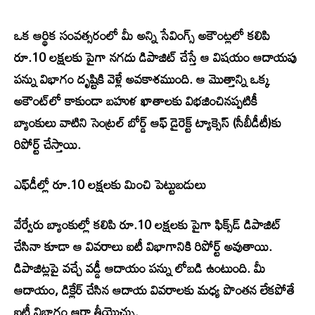
ఒక ఆర్థిక సంవత్సరంలో మీ అన్ని సేవింగ్స్‌ అకౌంట్లలో కలిపి
రూ.10 లక్షలకు పైగా నగదు డిపాజిట్‌ చేస్తే ఆ విషయం ఆదాయపు
పన్ను విభాగం దృష్టికి వెళ్లే అవకాశముంది. ఆ మొత్తాన్ని ఒక్క
అకౌంట్‌లో కాకుండా బహుళ ఖాతాలకు విభజించినప్పటికీ
బ్యాంకులు వాటిని సెంట్రల్‌ బోర్డ్‌ ఆఫ్‌ డైరెక్ట్‌ ట్యాక్సెస్‌ (సీబీడీటీ)కు
రిపోర్ట్‌ చేస్తాయి.
ఎఫ్‌డీల్లో రూ.10 లక్షలకు మించి పెట్టుబడులు
వేర్వేరు బ్యాంకుల్లో కలిపి రూ.10 లక్షలకు పైగా ఫిక్స్‌డ్‌ డిపాజిట్‌
చేసినా కూడా ఆ వివరాలు ఐటీ విభాగానికి రిపోర్ట్‌ అవుతాయి.
డిపాజిట్లపై వచ్చే వడ్డీ ఆదాయం పన్ను లోబడి ఉంటుంది. మీ
ఆదాయం, డిక్లేర్‌ చేసిన ఆదాయ వివరాలకు మధ్య పొంతన లేకపోతే
ఐటీ విభాగం ఆరా తీయొచ్చు.