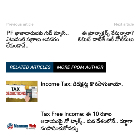
Previous article
Next article
PF ఖాతాదారులకు గుడ్‌ న్యూస్‌..
ఈ ట్రాన్సాక్షన్స్ చేస్తున్నారా?
ఎటువంటి పత్రాలు అవసరం
లిమిట్ దాటితే ఐటీ నోటీసులు
లేకుండానే..
RELATED ARTICLES
MORE FROM AUTHOR
Income Tax: డిడక్షన్లు కొనసాగుతాయా.
Tax Free Income: ఈ 10 రకాల
ఆదాయంపై నో ట్యాక్స్.. మన దేశంలోనే.. దర్జాగా
సంపాదించుకోవచ్చు