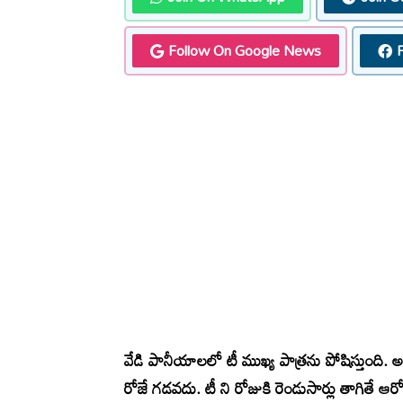
Follow On Google News
వేడి పానీయాలలో టీ ముఖ్య పాత్రను పోషిస్తుంది. అ
రోజే గడవదు. టీ ని రోజుకి రెండుసార్లు తాగితే ఆ