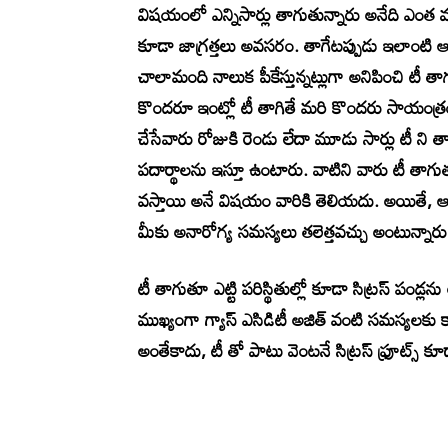
విషయంలో ఎన్నిసార్లు తాగుతున్నారు అనేది ఎంత 
కూడా జాగ్రత్తలు అవసరం. తాగేటప్పుడు ఇలాంటి 
చాలామంది నాలుక పీకేస్తున్నట్లుగా అనిపించి టీ 
కొందరూ ఇంట్లో టీ తాగితే మరి కొందరు సాయంత్రం
చేసేవారు రోజుకి రెండు లేదా మూడు సార్లు టీ ని
పదార్థాలను ఇస్తూ ఉంటారు. వాటిని వారు టీ తాగు
వస్తాయి అనే విషయం వారికి తెలియదు. అయితే, ఆర
మీకు అనారోగ్య సమస్యలు తలెత్తవచ్చు అంటున్నారు
టీ తాగుతూ ఎట్టి పరిస్థితుల్లో కూడా సిట్రస్ పండ
ముఖ్యంగా గ్యాస్ ఎసిడిటీ అజిత్ వంటి సమస్యలకు
అంతేకాదు, టీ తో పాటు వెంటనే సిట్రస్ ఫ్రూట్స్