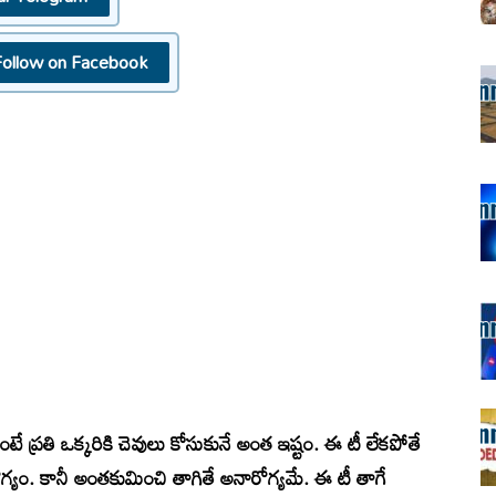
Follow on Facebook
ంటే ప్రతి ఒక్కరికి చెవులు కోసుకునే అంత ఇష్టం. ఈ టీ లేకపోతే
రోగ్యం. కానీ అంతకుమించి తాగితే అనారోగ్యమే. ఈ టీ తాగే