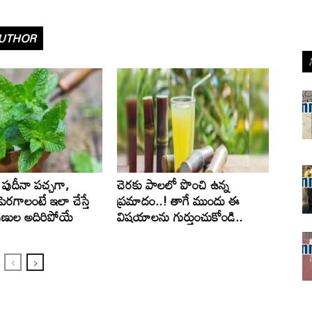
UTHOR
పుదీనా పచ్చగా,
చెరకు పాలలో పొంచి ఉన్న
ెరగాలంటే ఇలా చేస్తే
ప్రమాదం..! తాగే ముందు ఈ
పుణుల అదిరిపోయే
విషయాలను గుర్తుంచుకోండి..