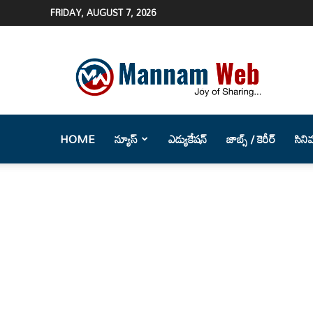
FRIDAY, AUGUST 7, 2026
Mannam
Web
(మన్నం
వెబ్
)-
Telugu
HOME
న్యూస్
ఎడ్యుకేషన్
జాబ్స్ / కెరీర్
సిని
News
Website