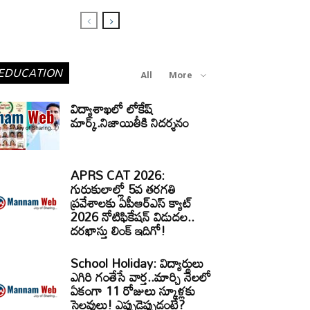
EDUCATION
All
More
విద్యాశాఖలో లోకేష్
మార్క్.నిజాయితీకి నిదర్శనం
APRS CAT 2026:
గురుకులాల్లో 5వ తరగతి
ప్రవేశాలకు ఏపీఆర్‌ఎస్‌ క్యాట్‌
2026 నోటిఫికేషన్‌ విడుదల..
దరఖాస్తు లింక్‌ ఇదిగో!
School Holiday: విద్యార్థులు
ఎగిరి గంతేసే వార్త..మార్చి నెలలో
ఏకంగా 11 రోజులు స్కూళ్లకు
సెలవులు! ఎప్పుడెప్పుడంటే?