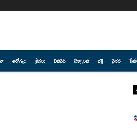
మా
ఆరోగ్యం
క్రీడలు
బిజినెస్
టెక్నాలజి
భక్తి
వైరల్
పేజీ