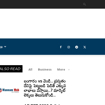
లు
ALSO READ
All
Business
More
బంగారం vs వెండి.. ప్రస్తుతం
దేనిపై పెట్టుబడి పెడితే ఎక్కువ
లాభాలు వస్తాయి..? మార్కెట్
లెక్కలు తెలుసుకోండి..