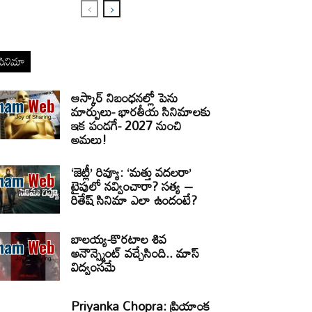
సినిమా
ఆస్కార్ నిబంధనల్లో పెను
మార్పులు- భారతీయ సినిమాలకు
ఇక పండగే- 2027 నుంచి
అమలు!
‘జెట్లీ’ రివ్యూ: ‘మత్తు వదలరా’
టైపులో నవ్వించారా? సత్య –
రితేష్ సినిమా ఎలా ఉందంటే?
బాలయ్య-కొరటాల శివ
అనౌన్స్మెంట్ వచ్చేసింది.. మాస్
విద్వంసమే
Priyanka Chopra: ప్రియాంక