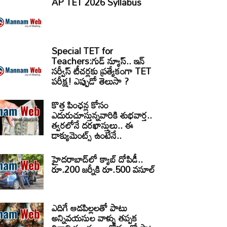
AP TET 2026 Syllabus
Special TET for
Teachers:గుడ్ న్యూస్.. ఇన్
సర్వీస్ టీచర్లకు ప్రత్యేకంగా TET
పరీక్ష! ఎప్పుడో తెలుసా ?
కొత్త పింఛన్ల కోసం
ఎదురుచూస్తున్నవారికి శుభవార్త..
త్వరలోనే దరఖాస్తులు.. ఈ
డాక్యుమెంట్స్ ఉంటేనే..
హైదరాబాద్‌లో క్యాబ్‌ దోపిడీ..
రూ.200 జర్నీకి రూ.500 వసూల్
ఎదిగే ఆడపిల్లలతో పాటు
అన్నివయసుల వాళ్ళు తప్పక