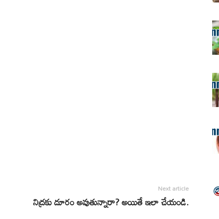
Next article
నిద్రకు దూరం అవుతున్నారా? అయితే ఇలా చేయండి.