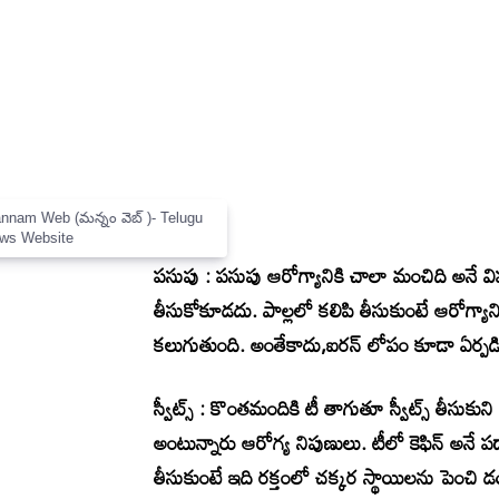
×
Mannam Web (మన్నం వెబ్ )- Telugu
News Website
పసుపు : పసుపు ఆరోగ్యానికి చాలా మంచిది అనే 
తీసుకోకూడదు. పాల్లలో కలిపి తీసుకుంటే ఆరోగ్యాని
కలుగుతుంది. అంతేకాదు,ఐరన్ లోపం కూడా ఏర్పడ
స్వీట్స్ : కొంతమందికి టీ తాగుతూ స్వీట్స్ తీ
అంటున్నారు ఆరోగ్య నిపుణులు. టీలో కెఫిన్ అనే పద
తీసుకుంటే ఇది రక్తంలో చక్కర స్థాయిలను పెంచి డ