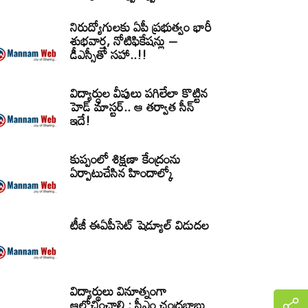
నిరుద్యోగులకు ఏపీ ప్రభుత్వం భారీ
శుభవార్త, నోటిఫికేషన్లు –
డీఎస్సీతో సహా..!!
విద్యార్ధుల వీపులు పగిలేలా కొట్టిన
హెడ్ మాస్టర్.. ఆ తర్వాత సీన్‌
ఇదే!
కుప్పంలో శిక్షణా కేంద్రంను
ఏర్పాటుచేసిన హిందాల్కో
టీజీ ఈఏపీసెట్‌ షెడ్యూల్‌ విడుదల
విద్యార్థులు వినూత్నంగా
ఆలోచించాలి : సీఎం చంద్రబాబు