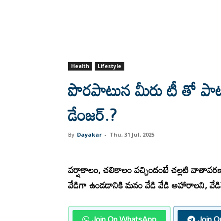
Health
Lifestyle
పొరపాటున మీరు టీ తో పా
డేంజర్.?
By
Dayakar
-
Thu, 31 Jul, 2025
వర్షాకాలం, చలికాలం వచ్చిందంటే చల్లటి వాతావర
వేడిగా ఉండడానికి మనం వేడి వేడి ఆహారాలని, వే
Join On WhatsApp
Join O