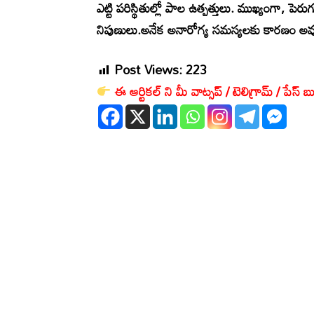
ఎట్టి పరిస్థితుల్లో పాల ఉత్పత్తులు. ముఖ్యంగా, ప
నిపుణులు.అనేక అనారోగ్య సమస్యలకు కారణం అవు
Post Views:
223
ఈ ఆర్టికల్ ని మీ వాట్సప్ / టెలిగ్రామ్ / పేస్ బు