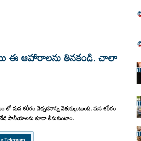
టు ఈ ఆహారాలను తినకండి. చాలా
ణం లో మన శరీరం వెచ్చదనాన్ని వెతుక్కుంటుంది. మన శరీరం
డివేడి పానీయాలను కూడా తీసుకుంటాం.
ur Telegram