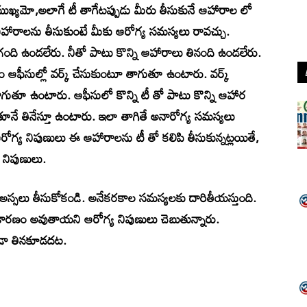
ముఖ్యమో,అలాగే టీ తాగేటప్పుడు మీరు తీసుకునే ఆహారాల లో
ఆహారాలను తీసుకుంటే మీకు ఆరోగ్య సమస్యలు రావచ్చు.
తాగంది ఉండలేరు. నీతో పాటు కొన్ని ఆహారాలు తినంది ఉండలేరు.
 ఆఫీసుల్లో వర్క్ చేసుకుంటూ తాగుతూ ఉంటారు. వర్క్
 తాగుతూ ఉంటారు. ఆఫీసులో కొన్ని టీ తో పాటు కొన్ని ఆహార
తూనే తినేస్తూ ఉంటారు. ఇలా తాగితే అనారోగ్య సమస్యలు
ోగ్య నిపుణులు ఈ ఆహారాలను టీ తో కలిపి తీసుకున్నట్లయితే,
 నిపుణులు.
్లను అస్సలు తీసుకోకండి. అనేకరకాల సమస్యలకు దారితీయస్తుంది.
 కారణం అవుతాయని ఆరోగ్య నిపుణులు చెబుతున్నారు.
 కూడా తినకూడదట.