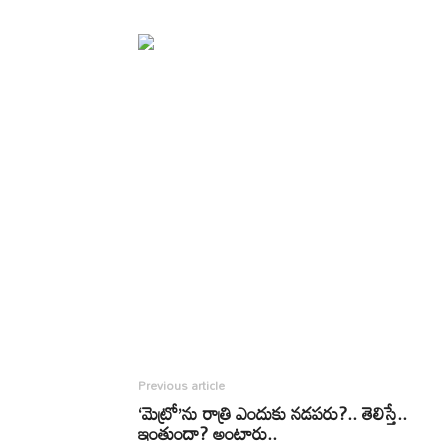
Previous article
‘మెట్రో’ను రాత్రి ఎందుకు నడపరు?.. తెలిస్తే..
ఇంతుందా? అంటారు..