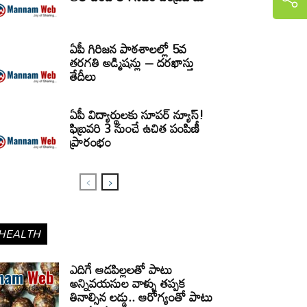
ఏపీ గిరిజన పాఠశాలల్లో 5వ
తరగతి అడ్మిషన్లు – దరఖాస్తు
తేదీలు
ఏపీ విద్యార్థులకు సూపర్ న్యూస్!
ఫిబ్రవరి 3 నుంచే ఉచిత పంపిణీ
ప్రారంభం
HEALTH
ఎదిగే ఆడపిల్లలతో పాటు
అన్నివయసుల వాళ్ళు తప్పక
తినాల్సిన లడ్డు.. ఆరోగ్యంతో పాటు