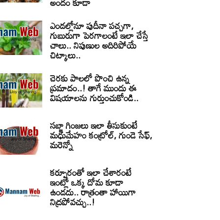
అందం కూడా
ఎండల్లోనూ పుదీనా పచ్చగా,
గుబురుగా పెరగాలంటే ఇలా చేస్తే
చాలు.. నిపుణుల అదిరిపోయే
చిట్కాలు..
చెరకు పాలలో పొంచి ఉన్న
ప్రమాదం..! తాగే ముందు ఈ
విషయాలను గుర్తుంచుకోండి..
సబ్జా గింజలు ఇలా తీసుకుంటే
మధుమేహం కంట్రోల్, గుండె సేఫ్,
మరెన్నో
కర్పూరంతో ఇలా చేశారంటే
ఇంట్లో ఒక్క దోమ కూడా
ఉండదు.. రాత్రంతా హాయిగా
నిద్రపోవచ్చు..!