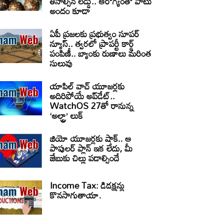
తినాల్సిన లడ్డు.. ఆరోగ్యంతో పాటు
అందం కూడా
ఏపీ ప్రజలకు ప్రభుత్వం సూపర్
న్యూస్.. త్వరలో ప్రాపర్టీ కార్డ్
పంపిణీ.. బ్యాంకు రుణాలు మరింత
సులువు
యాపిల్ వాచ్ యూజర్లకు
అదిరిపోయే అప్‌డేట్..
WatchOS 27తో రానున్న
‘అల్ట్రా’ లుక్
జియో యూజర్లకు షాక్.. ఆ
పాపులర్ ప్లాన్ ఇక లేదు, మీ
జేబుకు చిల్లు పడాల్సిందే
Income Tax: డిడక్షన్లు
కొనసాగుతాయా.