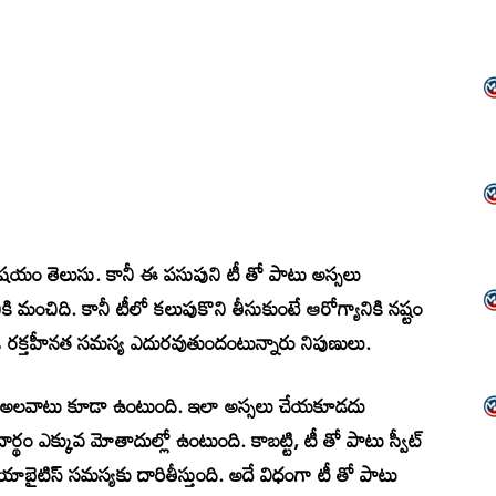
విషయం తెలుసు. కానీ ఈ పసుపుని టీ తో పాటు అస్సలు
కి మంచిది. కానీ టీలో కలుపుకొని తీసుకుంటే ఆరోగ్యానికి నష్టం
ి రక్తహీనత సమస్య ఎదురవుతుందంటున్నారు నిపుణులు.
సుకుని అలవాటు కూడా ఉంటుంది. ఇలా అస్సలు చేయకూడదు
ార్థం ఎక్కువ మోతాదుల్లో ఉంటుంది. కాబట్టి, టీ తో పాటు స్వీట్
యాబైటిస్ సమస్యకు దారితీస్తుంది. అదే విధంగా టీ తో పాటు