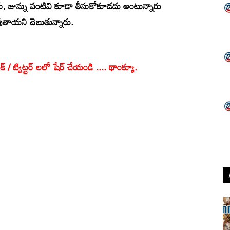
ెరుగు, జున్ను వంటివి కూడా తీసుకోకూడదు అంటున్నారు
తాయని చెబుతున్నారు.
క్ / ట్విట్టర్ లలో షేర్ చేయండి .... థాంక్యూ.