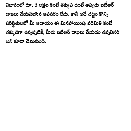
విధానంలో రూ. 3 లక్షల కంటే తక్కువ ఉంటే అప్పుడు ఐటీఆర్
దాఖలు చేయవలసిన అవసరం లేదు. కానీ అదే చట్టం కొన్ని
పరిస్థితులలో మీ ఆదాయం ఈ మినహాయింపు పరిమితి కంటే
తక్కువగా ఉన్నప్పటికీ, మీరు ఐటీఆర్ దాఖలు చేయడం తప్పనిసరి
అని కూడా చెబుతుంది.