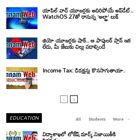
యాపిల్ వాచ్ యూజర్లకు అదిరిపోయే అప్‌డేట్..
WatchOS 27తో రానున్న ‘అల్ట్రా’ లుక్
జియో యూజర్లకు షాక్.. ఆ పాపులర్ ప్లాన్ ఇక
లేదు, మీ జేబుకు చిల్లు పడాల్సిందే
Income Tax: డిడక్షన్లు కొనసాగుతాయా.
EDUCATION
All
Students
More
విద్యాశాఖలో లోకేష్ మార్క్.నిజాయితీకి