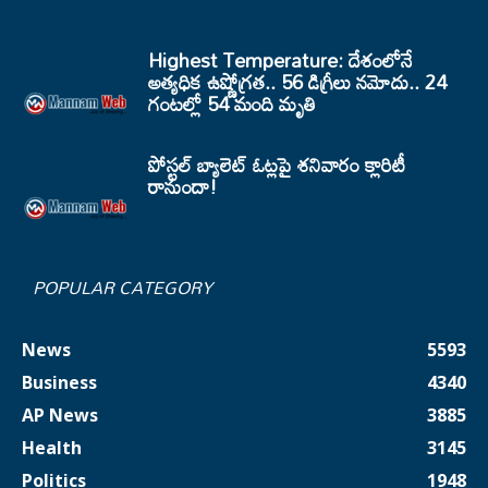
Highest Temperature: దేశంలోనే
అత్యధిక ఉష్ణోగ్రత.. 56 డిగ్రీలు నమోదు.. 24
గంటల్లో 54 మంది మృతి
పోస్టల్ బ్యాలెట్ ఓట్లపై శనివారం క్లారిటీ
రానుందా!
POPULAR CATEGORY
News
5593
Business
4340
AP News
3885
Health
3145
Politics
1948