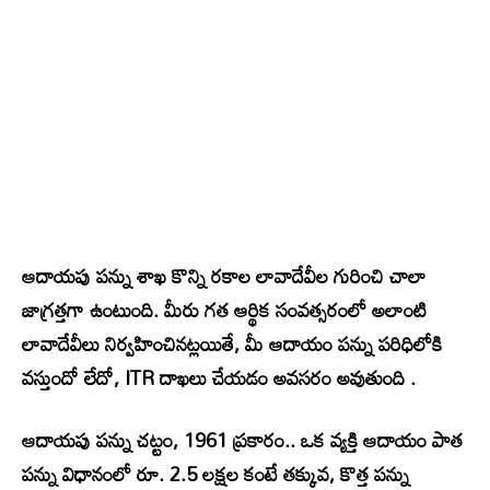
ఆదాయపు పన్ను శాఖ కొన్ని రకాల లావాదేవీల గురించి చాలా
జాగ్రత్తగా ఉంటుంది. మీరు గత ఆర్థిక సంవత్సరంలో అలాంటి
లావాదేవీలు నిర్వహించినట్లయితే, మీ ఆదాయం పన్ను పరిధిలోకి
వస్తుందో లేదో, ITR దాఖలు చేయడం అవసరం అవుతుంది .
ఆదాయపు పన్ను చట్టం, 1961 ప్రకారం.. ఒక వ్యక్తి ఆదాయం పాత
పన్ను విధానంలో రూ. 2.5 లక్షల కంటే తక్కువ, కొత్త పన్ను