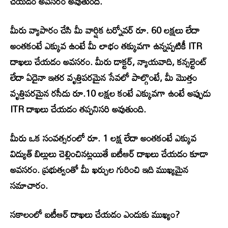
చేయడం అవసరం అవుతుంది.
మీరు వ్యాపారం చేసి మీ వార్షిక టర్నోవర్ రూ. 60 లక్షలు లేదా
అంతకంటే ఎక్కువ ఉంటే మీ లాభం తక్కువగా ఉన్నప్పటికీ ITR
దాఖలు చేయడం అవసరం. మీరు డాక్టర్, న్యాయవాది, కన్సల్టెంట్
లేదా ఏదైనా ఇతర వృత్తిపరమైన సేవలో పాల్గొంటే, మీ మొత్తం
వృత్తిపరమైన రసీదు రూ.10 లక్షల కంటే ఎక్కువగా ఉంటే అప్పుడు
ITR దాఖలు చేయడం తప్పనిసరి అవుతుంది.
మీరు ఒక సంవత్సరంలో రూ. 1 లక్ష లేదా అంతకంటే ఎక్కువ
విద్యుత్ బిల్లులు చెల్లించినట్లయితే ఐటీఆర్ దాఖలు చేయడం కూడా
అవసరం. ప్రభుత్వంతో మీ ఖర్చుల గురించి ఇది ముఖ్యమైన
సమాచారం.
సకాలంలో ఐటీఆర్ దాఖలు చేయడం ఎందుకు ముఖ్యం?