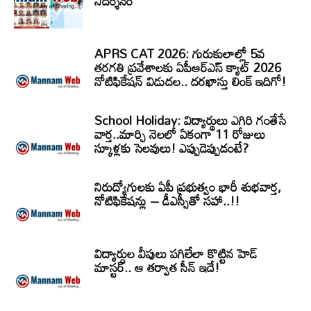
నిదర్శనం
APRS CAT 2026: గురుకులాల్లో 5వ
తరగతి ప్రవేశాలకు ఏపీఆర్‌ఎస్‌ క్యాట్‌ 2026
నోటిఫికేషన్‌ విడుదల.. దరఖాస్తు లింక్‌ ఇదిగో!
School Holiday: విద్యార్థులు ఎగిరి గంతేసే
వార్త..మార్చి నెలలో ఏకంగా 11 రోజులు
స్కూళ్లకు సెలవులు! ఎప్పుడెప్పుడంటే?
నిరుద్యోగులకు ఏపీ ప్రభుత్వం భారీ శుభవార్త,
నోటిఫికేషన్లు – డీఎస్సీతో సహా..!!
విద్యార్ధుల వీపులు పగిలేలా కొట్టిన హెడ్
మాస్టర్.. ఆ తర్వాత సీన్‌ ఇదే!