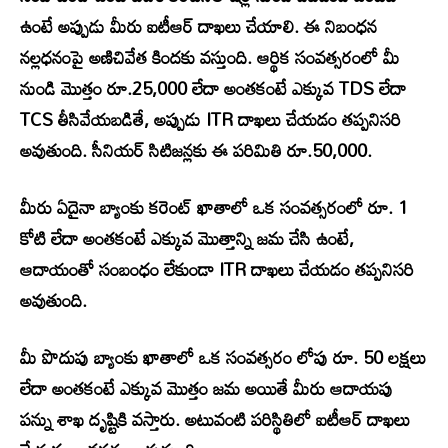
ఉంటే అప్పుడు మీరు ఐటీఆర్ దాఖలు చేయాలి. ఈ నిబంధన
నల్లధనంపై అణిచివేత కిందకు వస్తుంది. ఆర్థిక సంవత్సరంలో మీ
నుండి మొత్తం రూ.25,000 లేదా అంతకంటే ఎక్కువ TDS లేదా
TCS తీసివేయబడితే, అప్పుడు ITR దాఖలు చేయడం తప్పనిసరి
అవుతుంది. సీనియర్ సిటిజన్లకు ఈ పరిమితి రూ.50,000.
మీరు ఏదైనా బ్యాంకు కరెంట్ ఖాతాలో ఒక సంవత్సరంలో రూ. 1
కోటి లేదా అంతకంటే ఎక్కువ మొత్తాన్ని జమ చేసి ఉంటే,
ఆదాయంతో సంబంధం లేకుండా ITR దాఖలు చేయడం తప్పనిసరి
అవుతుంది.
మీ పొదుపు బ్యాంకు ఖాతాలో ఒక సంవత్సరం లోపు రూ. 50 లక్షలు
లేదా అంతకంటే ఎక్కువ మొత్తం జమ అయితే మీరు ఆదాయపు
పన్ను శాఖ దృష్టికి వస్తారు. అటువంటి పరిస్థితిలో ఐటీఆర్ దాఖలు