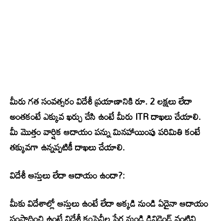
మీరు గత సంవత్సరం విదేశీ ప్రయాణానికి రూ. 2 లక్షలు లేదా
అంతకంటే ఎక్కువ ఖర్చు చేసి ఉంటే మీరు ITR దాఖలు చేయాలి.
మీ మొత్తం వార్షిక ఆదాయం పన్ను మినహాయింపు పరిమితి కంటే
తక్కువగా ఉన్నప్పటికీ దాఖలు చేయాలి.
విదేశీ ఆస్తులు లేదా ఆదాయం ఉందా?:
మీకు విదేశాల్లో ఆస్తులు ఉంటే లేదా అక్కడి నుండి ఏదైనా ఆదాయం
సంపాదించి ఉంటే విదేశీ కంపెనీల షేర్ల నుండి డివిడెండ్ వంటివి