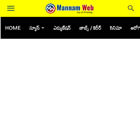
HOME
న్యూస్
ఎడ్యుకేషన్
జాబ్స్ / కెరీర్
సినిమా
ఆరోగ