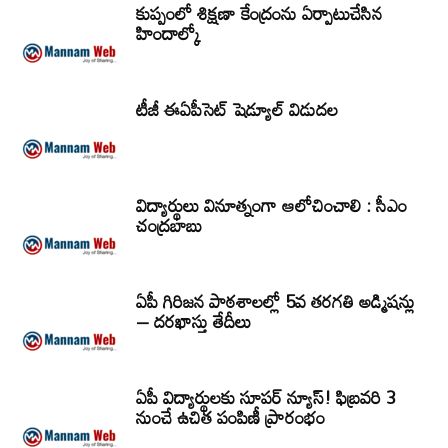
కుప్పంలో శిక్షణా కేంద్రంను ఏర్పాటుచేసిన
హిందాల్కో
టీజీ ఈఏపీసెట్‌ షెడ్యూల్‌ విడుదల
విద్యార్థులు వినూత్నంగా ఆలోచించాలి : సీఎం
చంద్రబాబు
ఏపీ గిరిజన పాఠశాలల్లో 5వ తరగతి అడ్మిషన్లు
– దరఖాస్తు తేదీలు
ఏపీ విద్యార్థులకు సూపర్ న్యూస్! ఫిబ్రవరి 3
నుంచే ఉచిత పంపిణీ ప్రారంభం