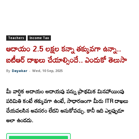
Teachers
Income Tax
ఆదాయం 2.5 లక్షల కన్నా తక్కువగా ఉన్నా..
ఐటీఆర్‌ దాఖలు చేయాల్సిందే.. ఎందుకో తెలుసా
By
Dayakar
-
Wed, 10 Sep, 2025
మీ
వార్షిక ఆదాయం ఆదాయపు పన్ను ప్రాథమిక మినహాయింపు
పరిమితి కంటే తక్కువగా ఉంటే, సాధారణంగా మీరు ITR దాఖలు
చేయవలసిన అవసరం లేదని అనుకోవచ్చు. కానీ ఇది ఎల్లప్పుడూ
అలా ఉండదు.