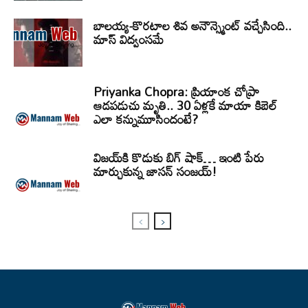
బాలయ్య-కొరటాల శివ అనౌన్స్మెంట్ వచ్చేసింది..
మాస్ విద్వంసమే
Priyanka Chopra: ప్రియాంక చోప్రా
ఆడపడుచు మృతి.. 30 ఏళ్లకే మాయా కిబెల్
ఎలా కన్నుమూసిందంటే?
విజయ్‌కి కొడుకు బిగ్ షాక్… ఇంటి పేరు
మార్చుకున్న జాసన్ సంజయ్!