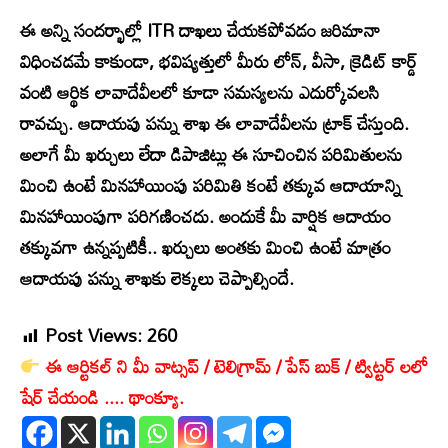
ఈ అన్ని సందర్భాల్లో ITR దాఖలు చేయకపోవడం జరిమానా
విధించడమే కాకుండా, భవిష్యత్తులో మీరు లోన్, వీసా, క్రెడిట్ కార్డ్
వంటి ఆర్థిక లావాదేవీలలో కూడా సమస్యలను ఎదుర్కోవలసి
రావచ్చు. ఆదాయపు పన్ను శాఖ ఈ లావాదేవీలను ట్రాక్ చేస్తుంది.
అలాగే మీ ఖర్చులు లేదా డిపాజిట్లు ఈ సూచించిన పరిమితులను
మించి ఉంటే మినహాయింపు పరిమితి కంటే తక్కువ ఆదాయాన్ని
మినహాయింపుగా పరిగణించదు. అందుకే మీ వార్షిక ఆదాయం
తక్కువగా ఉన్నప్పటికీ.. ఖర్చులు అంతకు మించి ఉంటే మాత్రం
ఆదాయపు పన్ను శాఖకు లెక్కలు చెప్పాల్సిందే.
Post Views:
260
ఈ ఆర్టికల్ ని మీ వాట్సప్ / టెలిగ్రామ్ / పేస్ బుక్ / ట్విట్టర్ లలో
షేర్ చేయండి .... థాంక్యూ.