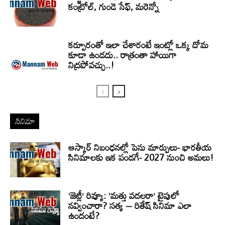
కంట్రోల్, గుండె సేఫ్, మరెన్నో
కర్పూరంతో ఇలా చేశారంటే ఇంట్లో ఒక్క దోమ
కూడా ఉండదు.. రాత్రంతా హాయిగా
నిద్రపోవచ్చు..!
సినిమా
ఆస్కార్ నిబంధనల్లో పెను మార్పులు- భారతీయ
సినిమాలకు ఇక పండగే- 2027 నుంచి అమలు!
‘జెట్లీ’ రివ్యూ: ‘మత్తు వదలరా’ టైపులో
నవ్వించారా? సత్య – రితేష్ సినిమా ఎలా
ఉందంటే?