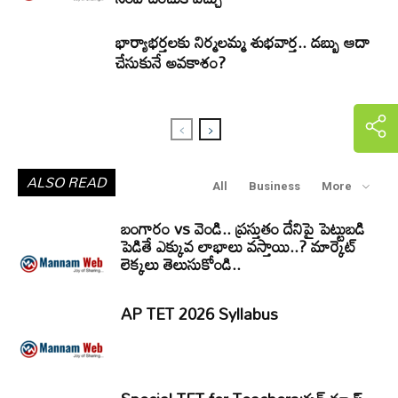
భార్యాభర్తలకు నిర్మలమ్మ శుభవార్త.. డబ్బు ఆదా
చేసుకునే అవకాశం?
ALSO READ
All
Business
More
బంగారం vs వెండి.. ప్రస్తుతం దేనిపై పెట్టుబడి
పెడితే ఎక్కువ లాభాలు వస్తాయి..? మార్కెట్
లెక్కలు తెలుసుకోండి..
AP TET 2026 Syllabus