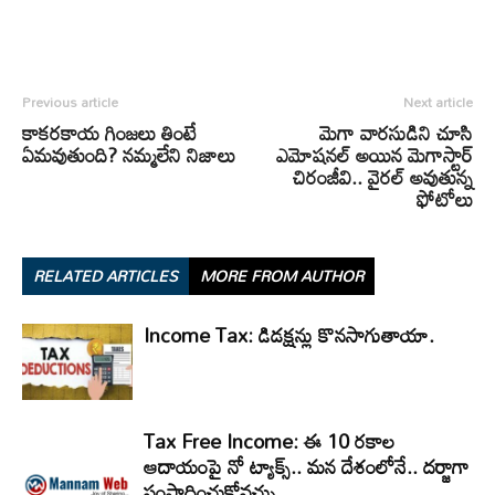
Previous article
Next article
కాకరకాయ గింజలు తింటే
మెగా వారసుడిని చూసి
ఏమవుతుంది? నమ్మలేని నిజాలు
ఎమోషనల్ అయిన మెగాస్టార్
చిరంజీవి.. వైరల్ అవుతున్న
ఫోటోలు
RELATED ARTICLES
MORE FROM AUTHOR
Income Tax: డిడక్షన్లు కొనసాగుతాయా.
Tax Free Income: ఈ 10 రకాల
ఆదాయంపై నో ట్యాక్స్.. మన దేశంలోనే.. దర్జాగా
సంపాదించుకోవచ్చు