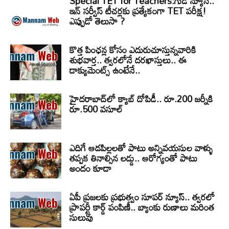
Special TET for Teachers:గుడ్ న్యూస్..
ఇన్ సర్వీస్ టీచర్లకు ప్రత్యేకంగా TET పరీక్ష!
ఎప్పుడో తెలుసా ?
కొత్త పింఛన్ల కోసం ఎదురుచూస్తున్నవారికి
శుభవార్త.. త్వరలోనే దరఖాస్తులు.. ఈ
డాక్యుమెంట్స్ ఉంటేనే..
హైదరాబాద్‌లో క్యాబ్‌ దోపిడీ.. రూ.200 జర్నీకి
రూ.500 వసూల్
ఎదిగే ఆడపిల్లలతో పాటు అన్నివయసుల వాళ్ళు
తప్పక తినాల్సిన లడ్డు.. ఆరోగ్యంతో పాటు
అందం కూడా
ఏపీ ప్రజలకు ప్రభుత్వం సూపర్ న్యూస్.. త్వరలో
ప్రాపర్టీ కార్డ్ పంపిణీ.. బ్యాంకు రుణాలు మరింత
సులువు