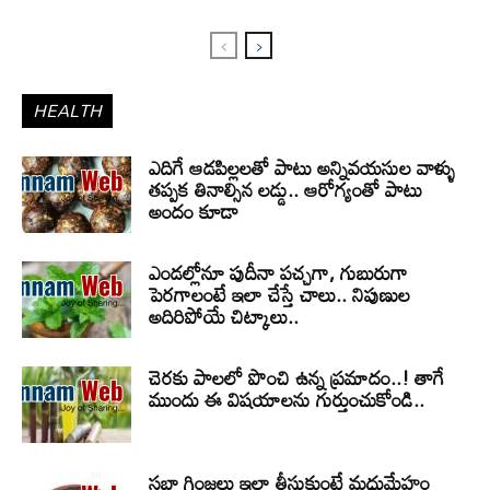
HEALTH
ఎదిగే ఆడపిల్లలతో పాటు అన్నివయసుల వాళ్ళు
తప్పక తినాల్సిన లడ్డు.. ఆరోగ్యంతో పాటు
అందం కూడా
ఎండల్లోనూ పుదీనా పచ్చగా, గుబురుగా
పెరగాలంటే ఇలా చేస్తే చాలు.. నిపుణుల
అదిరిపోయే చిట్కాలు..
చెరకు పాలలో పొంచి ఉన్న ప్రమాదం..! తాగే
ముందు ఈ విషయాలను గుర్తుంచుకోండి..
సబ్జా గింజలు ఇలా తీసుకుంటే మధుమేహం