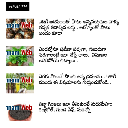
HEALTH
ఎదిగే ఆడపిల్లలతో పాటు అన్నివయసుల వాళ్ళు
తప్పక తినాల్సిన లడ్డు.. ఆరోగ్యంతో పాటు
అందం కూడా
ఎండల్లోనూ పుదీనా పచ్చగా, గుబురుగా
పెరగాలంటే ఇలా చేస్తే చాలు.. నిపుణుల
అదిరిపోయే చిట్కాలు..
చెరకు పాలలో పొంచి ఉన్న ప్రమాదం..! తాగే
ముందు ఈ విషయాలను గుర్తుంచుకోండి..
సబ్జా గింజలు ఇలా తీసుకుంటే మధుమేహం
కంట్రోల్, గుండె సేఫ్, మరెన్నో