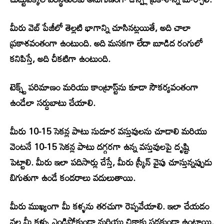
మీరు వెబ్ పేజీలో తెల్లటి భాగాన్ని చూసినట్లయితే, అది చాలా
ప్రకాశవంతంగా ఉంటుంది. అది మసకగా లేదా బూడిద రంగులో
కనిపిస్తే, అది చీకటిగా ఉంటుంది.
టెక్స్ట్ పరిమాణం మరియు కాంట్రాస్ట్‌ను కూడా సౌకర్యవంతంగా
ఉండేలా సర్దుబాటు చేయాలి.
మీరు 10-15 సెకన్ల పాటు సుదూర వస్తువులను చూడాలి మరియు
వెంటనే 10-15 సెకన్ల పాటు దగ్గరగా ఉన్న వస్తువులపై దృష్టి
పెట్టాలి. మీరు ఇలా పదిసార్లు చేస్తే, మీరు స్క్రీన్ వైపు చూస్తున్నప్పుడు
బిగుతుగా ఉండే కండరాలు వదులుతాయి.
మీరు ముఖ్యంగా మీ కళ్ళను తరచుగా రెప్పవేయాలి. ఇలా చేయడం
వల్ల మీ కళ్ళు ఎండిపోకుండా మరియు చికాకు పడకుండా ఉంటాయి.