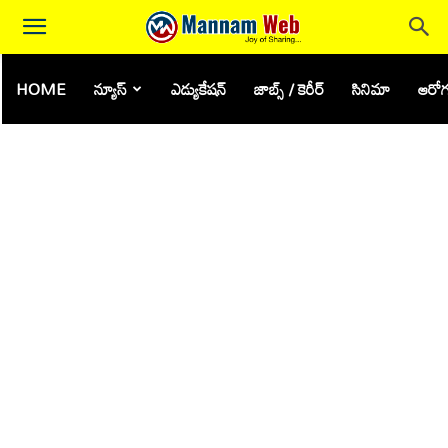
HOME
న్యూస్
ఎడ్యుకేషన్
జాబ్స్ / కెరీర్
సినిమా
ఆరోగ