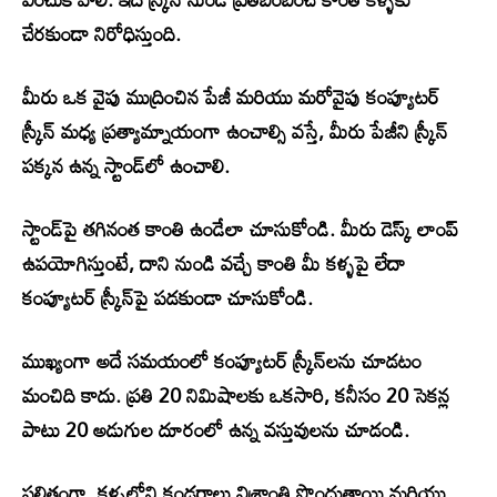
చేరకుండా నిరోధిస్తుంది.
మీరు ఒక వైపు ముద్రించిన పేజీ మరియు మరోవైపు కంప్యూటర్
స్క్రీన్ మధ్య ప్రత్యామ్నాయంగా ఉంచాల్సి వస్తే, మీరు పేజీని స్క్రీన్
పక్కన ఉన్న స్టాండ్‌లో ఉంచాలి.
స్టాండ్‌పై తగినంత కాంతి ఉండేలా చూసుకోండి. మీరు డెస్క్ లాంప్
ఉపయోగిస్తుంటే, దాని నుండి వచ్చే కాంతి మీ కళ్ళపై లేదా
కంప్యూటర్ స్క్రీన్‌పై పడకుండా చూసుకోండి.
ముఖ్యంగా అదే సమయంలో కంప్యూటర్ స్క్రీన్‌లను చూడటం
మంచిది కాదు. ప్రతి 20 నిమిషాలకు ఒకసారి, కనీసం 20 సెకన్ల
పాటు 20 అడుగుల దూరంలో ఉన్న వస్తువులను చూడండి.
ఫలితంగా, కళ్ళలోని కండరాలు విశ్రాంతి పొందుతాయి మరియు