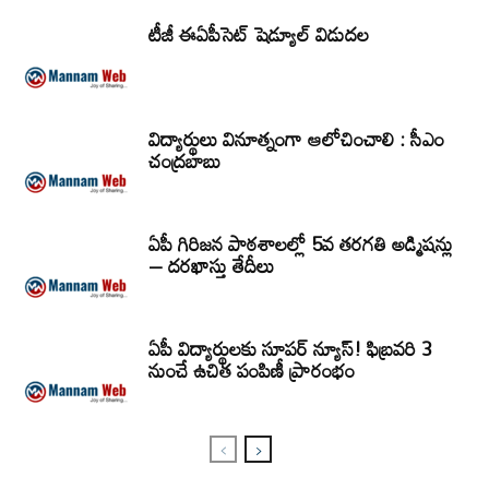
టీజీ ఈఏపీసెట్‌ షెడ్యూల్‌ విడుదల
విద్యార్థులు వినూత్నంగా ఆలోచించాలి : సీఎం
చంద్రబాబు
ఏపీ గిరిజన పాఠశాలల్లో 5వ తరగతి అడ్మిషన్లు
– దరఖాస్తు తేదీలు
ఏపీ విద్యార్థులకు సూపర్ న్యూస్! ఫిబ్రవరి 3
నుంచే ఉచిత పంపిణీ ప్రారంభం