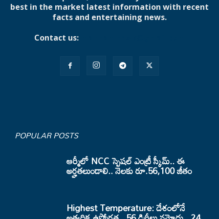
best in the market latest information with recent
facts and entertaining news.
Contact us:
mannamnews@gmail.com
POPULAR POSTS
ఆర్మీలో NCC స్పెషల్ ఎంట్రీ స్కీమ్.. ఈ
అర్హతలుండాలి.. నెలకు రూ.56,100 జీతం
Highest Temperature: దేశంలోనే
అత్యధిక ఉష్ణోగ్రత.. 56 డిగ్రీలు నమోదు.. 24