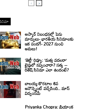
సినిమా
ఆస్కార్ నిబంధనల్లో పెను
మార్పులు- భారతీయ సినిమాలకు
ఇక పండగే- 2027 నుంచి
అమలు!
‘జెట్లీ’ రివ్యూ: ‘మత్తు వదలరా’
టైపులో నవ్వించారా? సత్య –
రితేష్ సినిమా ఎలా ఉందంటే?
బాలయ్య-కొరటాల శివ
అనౌన్స్మెంట్ వచ్చేసింది.. మాస్
విద్వంసమే
Priyanka Chopra: ప్రియాంక