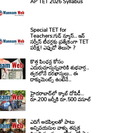
AP TET 2026 Syllabus
Special TET for
Teachers:గుడ్ న్యూస్.. ఇన్
సర్వీస్ టీచర్లకు ప్రత్యేకంగా TET
పరీక్ష! ఎప్పుడో తెలుసా ?
కొత్త పింఛన్ల కోసం
ఎదురుచూస్తున్నవారికి శుభవార్త..
త్వరలోనే దరఖాస్తులు.. ఈ
డాక్యుమెంట్స్ ఉంటేనే..
హైదరాబాద్‌లో క్యాబ్‌ దోపిడీ..
రూ.200 జర్నీకి రూ.500 వసూల్
ఎదిగే ఆడపిల్లలతో పాటు
అన్నివయసుల వాళ్ళు తప్పక