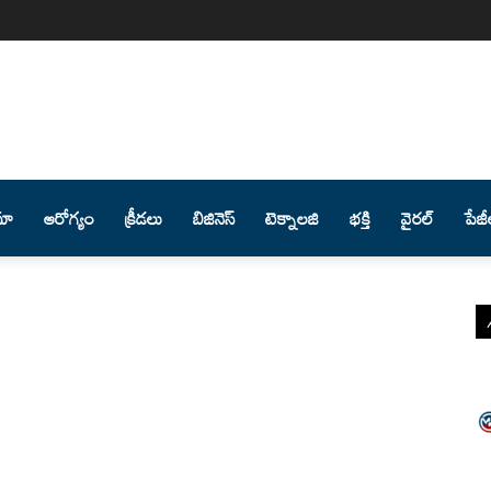
మా
ఆరోగ్యం
క్రీడలు
బిజినెస్
టెక్నాలజి
భక్తి
వైరల్
పేజీ