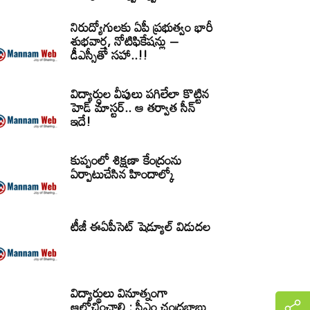
నిరుద్యోగులకు ఏపీ ప్రభుత్వం భారీ
శుభవార్త, నోటిఫికేషన్లు –
డీఎస్సీతో సహా..!!
విద్యార్ధుల వీపులు పగిలేలా కొట్టిన
హెడ్ మాస్టర్.. ఆ తర్వాత సీన్‌
ఇదే!
కుప్పంలో శిక్షణా కేంద్రంను
ఏర్పాటుచేసిన హిందాల్కో
టీజీ ఈఏపీసెట్‌ షెడ్యూల్‌ విడుదల
విద్యార్థులు వినూత్నంగా
ఆలోచించాలి : సీఎం చంద్రబాబు