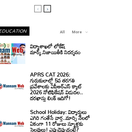
EDUCATION
All
More
విద్యాశాఖలో లోకేష్
మార్క్.నిజాయితీకి నిదర్శనం
APRS CAT 2026:
గురుకులాల్లో 5వ తరగతి
ప్రవేశాలకు ఏపీఆర్‌ఎస్‌ క్యాట్‌
2026 నోటిఫికేషన్‌ విడుదల..
దరఖాస్తు లింక్‌ ఇదిగో!
School Holiday: విద్యార్థులు
ఎగిరి గంతేసే వార్త..మార్చి నెలలో
ఏకంగా 11 రోజులు స్కూళ్లకు
సెలవులు! ఎప్పుడెప్పుడంటే?