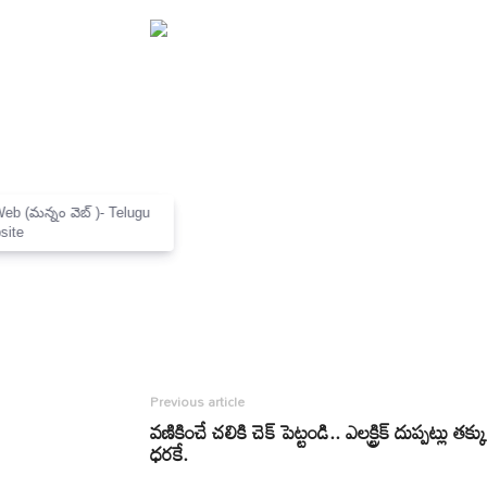
×
Mannam Web (మన్నం వెబ్ )- Telugu
News Website
Previous article
వణికించే చలికి చెక్ పెట్టండి.. ఎలక్ట్రిక్ దుప్పట్లు తక్క
ధరకే.