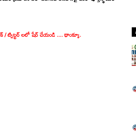
క్ / ట్విట్టర్ లలో షేర్ చేయండి .... థాంక్యూ.