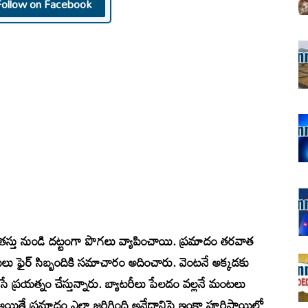
Follow on Facebook
ంతస్తు నుండి దట్టంగా పొగలు వ్యాపించాయి. ప్రమాదం తరవాత
కులు ఫైర్ సిబ్బందికి సమాచారం అదించారు. వెంటనే అక్కడకు
 ప్రయత్నం చేస్తున్నారు. బ్యాటరీలు పేలడం వల్లనే మంటలు
యితే ప్రమాదం ఎలా జరిగింది అనేదానిపై ఇంకా పూర్తిస్థాయిలో