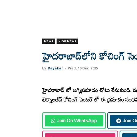
News
Viral News
హైదరాబాద్‌లోని కోచింగ్ సె
By
Dayakar
-
Wed, 10 Dec, 2025
హైదరాబాద్ లో అగ్నిప్రమాదం చోటు చేసుకుంది. 
టెక్నాలజీస్ కోచింగ్ సెంటర్ లో ఈ ప్రమాదం సంభవ
Join On WhatsApp
Join O