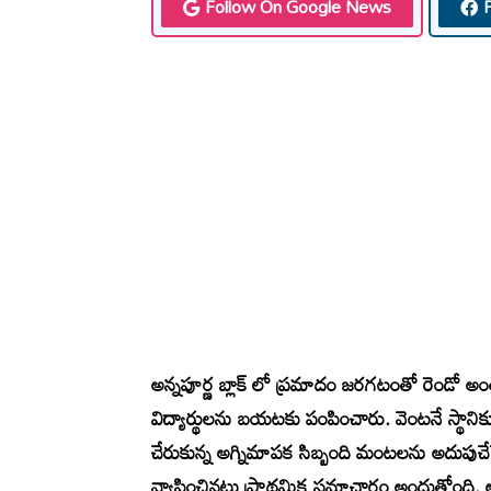
Follow On Google News
అన్నపూర్ణ బ్లాక్ లో ప్రమాదం జరగటంతో రెండో అ
విద్యార్థులను బయటకు పంపించారు. వెంటనే స్థాని
చేరుకున్న అగ్నిమాపక సిబ్బంది మంటలను అదుపుచేసే
వ్యాపించినట్టు ప్రాథమిక సమాచారం అందుతోంది. అ