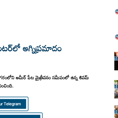
ంటర్‌లో అగ్నిప్రమాదం
నగరంలోని అమీర్ పేట మైత్రీవనం సమీపంలో ఉన్న శివమ్
ించింది.
ur Telegram