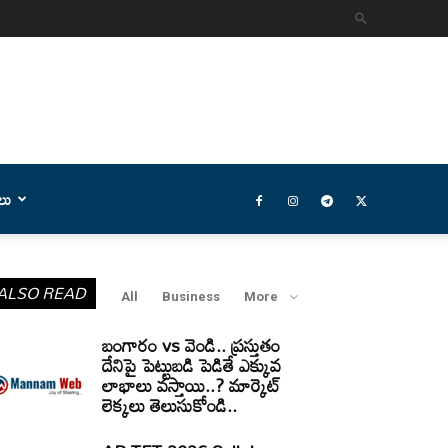
లు
ALSO READ
All
Business
More
బంగారం vs వెండి.. ప్రస్తుతం
దేనిపై పెట్టుబడి పెడితే ఎక్కువ
లాభాలు వస్తాయి..? మార్కెట్
లెక్కలు తెలుసుకోండి..