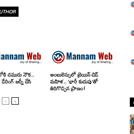
UTHOR
్‌లోకి చమురు నౌక..
అంబులెన్సులో బ్రెయిన్‌-డెడ్‌
ేరింగ్‌ జర్నీ చేసి
మహిళ.. ‘భారీ కుదుపు’తో
తిరిగొచ్చిన ప్రాణం!