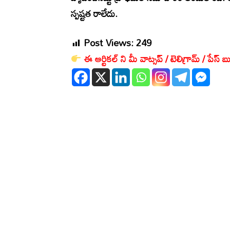
స్పష్టత రాలేదు.
Post Views:
249
ఈ ఆర్టికల్ ని మీ వాట్సప్ / టెలిగ్రామ్ / పేస్ బు