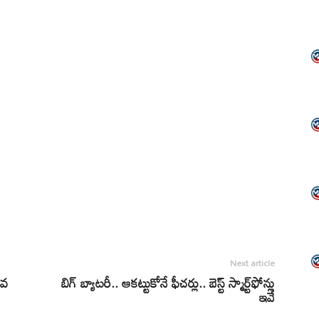
Next article
ువ
బిగ్ బ్యాటరీ.. ఆకట్టుకోనే ఫీచర్లు.. బెస్ట్ స్మార్ట్‌ఫోన్లు
ఇవే