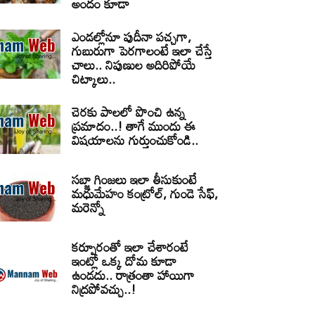
అందం కూడా
ఎండల్లోనూ పుదీనా పచ్చగా,
గుబురుగా పెరగాలంటే ఇలా చేస్తే
చాలు.. నిపుణుల అదిరిపోయే
చిట్కాలు..
చెరకు పాలలో పొంచి ఉన్న
ప్రమాదం..! తాగే ముందు ఈ
విషయాలను గుర్తుంచుకోండి..
సబ్జా గింజలు ఇలా తీసుకుంటే
మధుమేహం కంట్రోల్, గుండె సేఫ్,
మరెన్నో
కర్పూరంతో ఇలా చేశారంటే
ఇంట్లో ఒక్క దోమ కూడా
ఉండదు.. రాత్రంతా హాయిగా
నిద్రపోవచ్చు..!