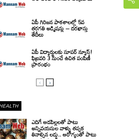
ఏపీ గిరిజన పాఠశాలల్లో 5వ
తరగతి అడ్మిషన్లు – దరఖాస్తు
తేదీలు
ఏపీ విద్యార్థులకు సూపర్ న్యూస్!
ఫిబ్రవరి 3 నుంచే ఉచిత పంపిణీ
ప్రారంభం
HEALTH
ఎదిగే ఆడపిల్లలతో పాటు
అన్నివయసుల వాళ్ళు తప్పక
తినాల్సిన లడ్డు.. ఆరోగ్యంతో పాటు