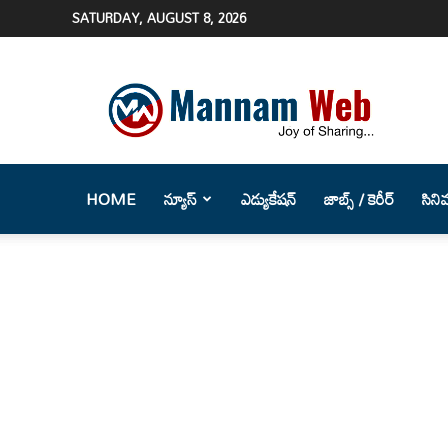
SATURDAY, AUGUST 8, 2026
Mannam
Web
(మన్నం
వెబ్
)-
Telugu
HOME
న్యూస్
ఎడ్యుకేషన్
జాబ్స్ / కెరీర్
సిని
News
Website