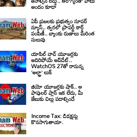
తినాల్సిన లడ్డు.. ఆరోగ్యంతో పాటు
అందం కూడా
ఏపీ ప్రజలకు ప్రభుత్వం సూపర్
న్యూస్.. త్వరలో ప్రాపర్టీ కార్డ్
పంపిణీ.. బ్యాంకు రుణాలు మరింత
సులువు
యాపిల్ వాచ్ యూజర్లకు
అదిరిపోయే అప్‌డేట్..
WatchOS 27తో రానున్న
‘అల్ట్రా’ లుక్
జియో యూజర్లకు షాక్.. ఆ
పాపులర్ ప్లాన్ ఇక లేదు, మీ
జేబుకు చిల్లు పడాల్సిందే
Income Tax: డిడక్షన్లు
కొనసాగుతాయా.