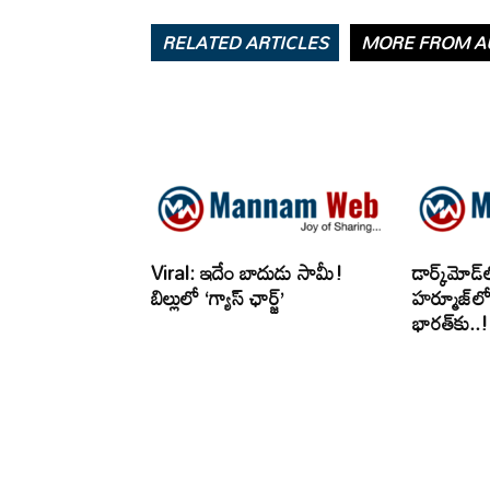
RELATED ARTICLES
MORE FROM A
Viral: ఇదేం బాదుడు సామీ!
డార్క్‌మోడ
బిల్లులో ‘గ్యాస్ ఛార్జ్’
హర్మూజ్‌లో డ
భారత్‌కు..!