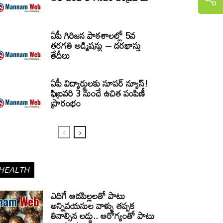
ఏపీ గిరిజన పాఠశాలల్లో 5వ
తరగతి అడ్మిషన్లు – దరఖాస్తు
తేదీలు
ఏపీ విద్యార్థులకు సూపర్ న్యూస్!
ఫిబ్రవరి 3 నుంచే ఉచిత పంపిణీ
ప్రారంభం
HEALTH
ఎదిగే ఆడపిల్లలతో పాటు
అన్నివయసుల వాళ్ళు తప్పక
తినాల్సిన లడ్డు.. ఆరోగ్యంతో పాటు