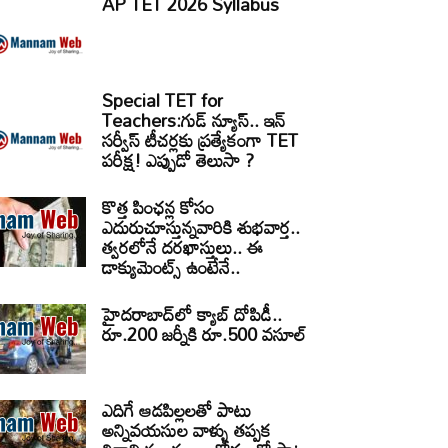
AP TET 2026 Syllabus
Special TET for
Teachers:గుడ్ న్యూస్.. ఇన్
సర్వీస్ టీచర్లకు ప్రత్యేకంగా TET
పరీక్ష! ఎప్పుడో తెలుసా ?
కొత్త పింఛన్ల కోసం
ఎదురుచూస్తున్నవారికి శుభవార్త..
త్వరలోనే దరఖాస్తులు.. ఈ
డాక్యుమెంట్స్ ఉంటేనే..
హైదరాబాద్‌లో క్యాబ్‌ దోపిడీ..
రూ.200 జర్నీకి రూ.500 వసూల్
ఎదిగే ఆడపిల్లలతో పాటు
అన్నివయసుల వాళ్ళు తప్పక