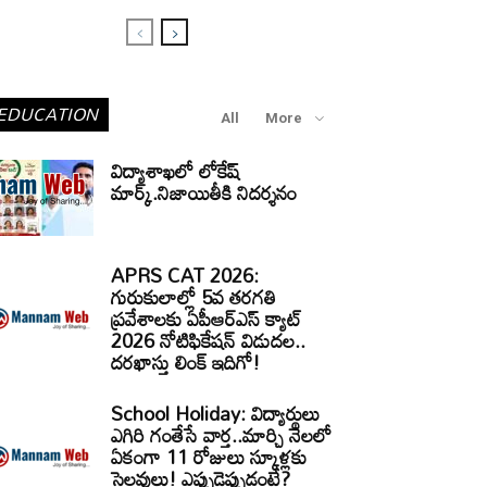
EDUCATION
All
More
విద్యాశాఖలో లోకేష్
మార్క్.నిజాయితీకి నిదర్శనం
APRS CAT 2026:
గురుకులాల్లో 5వ తరగతి
ప్రవేశాలకు ఏపీఆర్‌ఎస్‌ క్యాట్‌
2026 నోటిఫికేషన్‌ విడుదల..
దరఖాస్తు లింక్‌ ఇదిగో!
School Holiday: విద్యార్థులు
ఎగిరి గంతేసే వార్త..మార్చి నెలలో
ఏకంగా 11 రోజులు స్కూళ్లకు
సెలవులు! ఎప్పుడెప్పుడంటే?