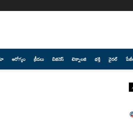
మా
ఆరోగ్యం
క్రీడలు
బిజినెస్
టెక్నాలజి
భక్తి
వైరల్
పేజీ