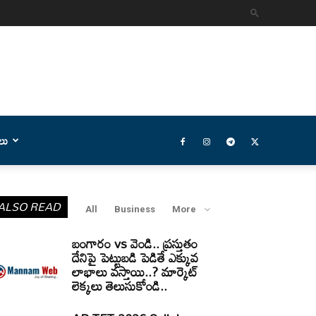
లు
ALSO READ
All
Business
More
బంగారం vs వెండి.. ప్రస్తుతం
దేనిపై పెట్టుబడి పెడితే ఎక్కువ
లాభాలు వస్తాయి..? మార్కెట్
లెక్కలు తెలుసుకోండి..