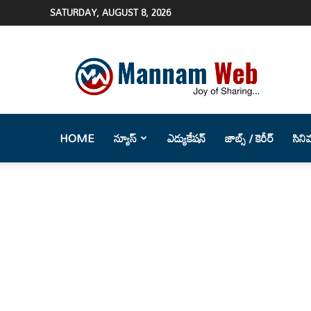
SATURDAY, AUGUST 8, 2026
Mannam
Web
(మన్నం
వెబ్
)-
Telugu
HOME
న్యూస్
ఎడ్యుకేషన్
జాబ్స్ / కెరీర్
సిని
News
Website