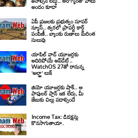
తినాల్సిన లడ్డు.. ఆరోగ్యంతో పాటు
అందం కూడా
ఏపీ ప్రజలకు ప్రభుత్వం సూపర్
న్యూస్.. త్వరలో ప్రాపర్టీ కార్డ్
పంపిణీ.. బ్యాంకు రుణాలు మరింత
సులువు
యాపిల్ వాచ్ యూజర్లకు
అదిరిపోయే అప్‌డేట్..
WatchOS 27తో రానున్న
‘అల్ట్రా’ లుక్
జియో యూజర్లకు షాక్.. ఆ
పాపులర్ ప్లాన్ ఇక లేదు, మీ
జేబుకు చిల్లు పడాల్సిందే
Income Tax: డిడక్షన్లు
కొనసాగుతాయా.