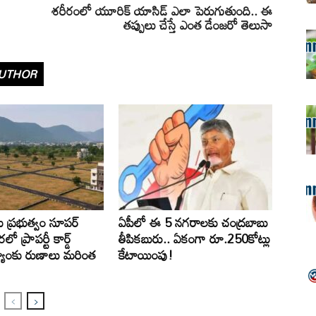
శరీరంలో యూరిక్ యాసిడ్ ఎలా పెరుగుతుంది.. ఈ
తప్పులు చేస్తే ఎంత డేంజరో తెలుసా
UTHOR
ు ప్రభుత్వం సూపర్
ఏపీలో ఈ 5 నగరాలకు చంద్రబాబు
లో ప్రాపర్టీ కార్డ్
తీపికబురు.. ఏకంగా రూ.250కోట్లు
బ్యాంకు రుణాలు మరింత
కేటాయింపు!