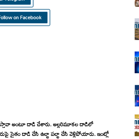
Follow on Facebook
యలు చేస్తావా అంటూ దాడి చేశారు. అల్లరిమూకల దాడిలో
ారుపై సైతం దాడి చేసి ఉల్టా పల్టా చేసి వెళ్లిపోయారు. ఇంట్లో