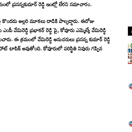
లో ప్రసన్నకుమార్ రెడ్డి ఇంట్లో లేరని సమాచారం.
 ఇంటిపై కొందరు అల్లరి మూకలు దాడికి పాల్పడ్డారు. ఈరోజు
 వేమిరెడ్డి ప్రభాకర్ రెడ్డి పై, కోవూరు ఎమ్మెల్యే వేమిరెడ్డి
ప్పించారు. ఈ క్రమంలో వేమిరెడ్డి అనుచరులు ప్రసన్న కుమార్ రెడ్డి
ట్ టాపిక్ అవుతోంది. కోవూరులో పరిస్థితి నివురు గప్పిన