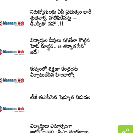
నిరుద్యోగులకు ఏపీ ప్రభుత్వం భారీ
శుభవార్త, నోటిఫికేషన్లు –
డీఎస్సీతో సహా..!!
విద్యార్ధుల వీపులు పగిలేలా కొట్టిన
హెడ్ మాస్టర్.. ఆ తర్వాత సీన్‌
ఇదే!
కుప్పంలో శిక్షణా కేంద్రంను
ఏర్పాటుచేసిన హిందాల్కో
టీజీ ఈఏపీసెట్‌ షెడ్యూల్‌ విడుదల
విద్యార్థులు వినూత్నంగా
ఆలోచించాలి : సీఎం చంద్రబాబు