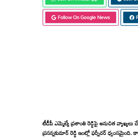
Follow On Google News
టీడీపీ ఎమ్మెల్యే ప్రశాంతి రెడ్డిపై అనుచిత వ్యాఖ్
ప్రసన్నకుమార్ రెడ్డి ఇంట్లో ఫర్నీచర్ ధ్వంసమైంది. క