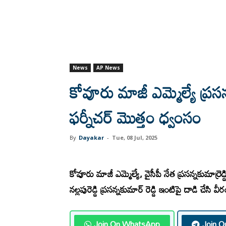
News
AP News
కోవూరు మాజీ ఎమ్మెల్యే ప్రసన్
ఫర్నీచర్ మొత్తం ధ్వంసం
By
Dayakar
-
Tue, 08 Jul, 2025
కోవూరు మాజీ ఎమ్మెల్యే, వైసీపీ నేత ప్రసన్నకుమార్రెడ
నల్లపురెడ్డి ప్రసన్నకుమార్ రెడ్డి ఇంటిపై దాడి చేసి 
Join On WhatsApp
Join O