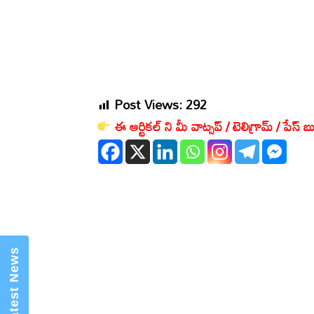
Post Views:
292
ఈ ఆర్టికల్ ని మీ వాట్సప్ / టెలిగ్రామ్ / పేస్ బు
×
Mannam Web (మన్నం వెబ్ )- Telugu
News Website