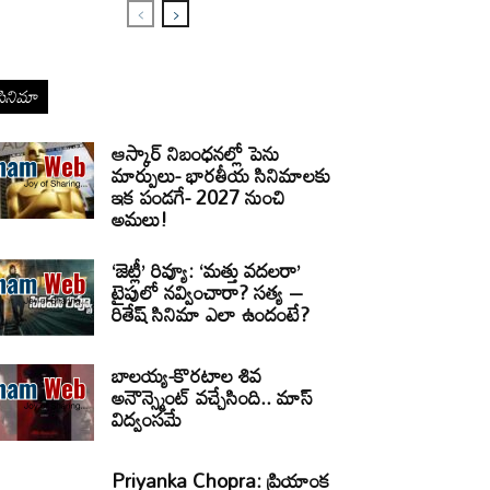
సినిమా
ఆస్కార్ నిబంధనల్లో పెను
మార్పులు- భారతీయ సినిమాలకు
ఇక పండగే- 2027 నుంచి
అమలు!
‘జెట్లీ’ రివ్యూ: ‘మత్తు వదలరా’
టైపులో నవ్వించారా? సత్య –
రితేష్ సినిమా ఎలా ఉందంటే?
బాలయ్య-కొరటాల శివ
అనౌన్స్మెంట్ వచ్చేసింది.. మాస్
విద్వంసమే
Priyanka Chopra: ప్రియాంక