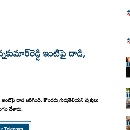
నకుమార్‌రెడ్డి ఇంటిపై దాడి,
్డి ఇంటిపై దాడి జరిగింది. కొందరు గుర్తుతెలియని వ్యక్తులు
వీరంగం చేశారు.
ur Telegram