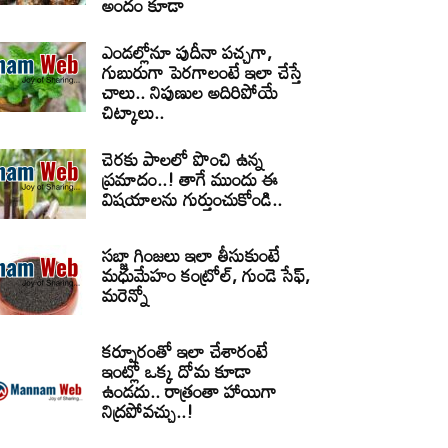
అందం కూడా
ఎండల్లోనూ పుదీనా పచ్చగా,
గుబురుగా పెరగాలంటే ఇలా చేస్తే
చాలు.. నిపుణుల అదిరిపోయే
చిట్కాలు..
చెరకు పాలలో పొంచి ఉన్న
ప్రమాదం..! తాగే ముందు ఈ
విషయాలను గుర్తుంచుకోండి..
సబ్జా గింజలు ఇలా తీసుకుంటే
మధుమేహం కంట్రోల్, గుండె సేఫ్,
మరెన్నో
కర్పూరంతో ఇలా చేశారంటే
ఇంట్లో ఒక్క దోమ కూడా
ఉండదు.. రాత్రంతా హాయిగా
నిద్రపోవచ్చు..!