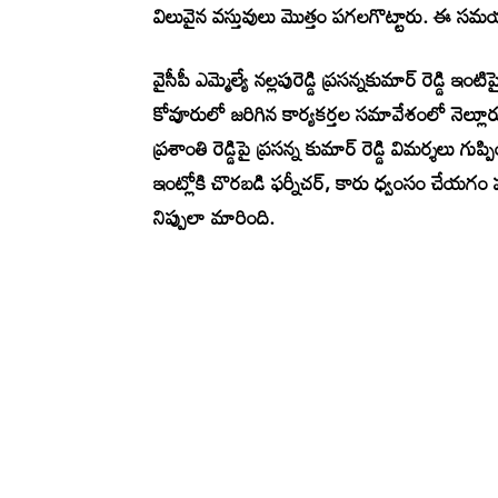
విలువైన వస్తువులు మొత్తం పగలగొట్టారు. ఈ సమయం
వైసీపీ ఎమ్మెల్యే నల్లపురెడ్డి ప్రసన్నకుమార్ రెడ్డి
కోవూరులో జరిగిన కార్యకర్తల సమావేశంలో నెల్లూరు ఎంపీ
ప్రశాంతి రెడ్డిపై ప్రసన్న కుమార్ రెడ్డి విమర్శలు గు
ఇంట్లోకి చొరబడి ఫర్నీచర్, కారు ధ్వంసం చేయగం హా
నిప్పులా మారింది.