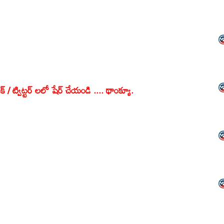
క్ / ట్విట్టర్ లలో షేర్ చేయండి .... థాంక్యూ.