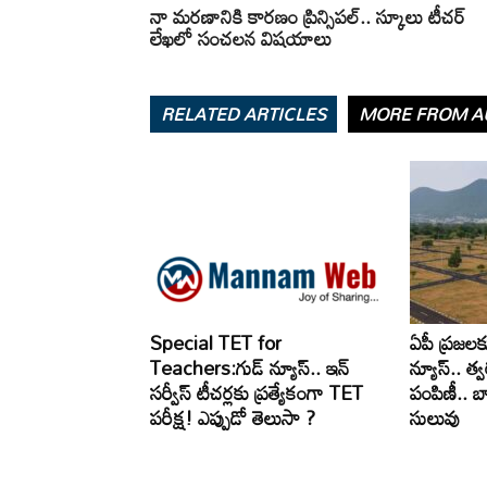
నా మరణానికి కారణం ప్రిన్సిపల్.. స్కూలు టీచర్
లేఖలో సంచలన విషయాలు
RELATED ARTICLES
MORE FROM A
Special TET for
ఏపీ ప్రజలక
Teachers:గుడ్ న్యూస్.. ఇన్
న్యూస్.. త్వర
సర్వీస్ టీచర్లకు ప్రత్యేకంగా TET
పంపిణీ.. 
పరీక్ష! ఎప్పుడో తెలుసా ?
సులువు