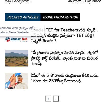
ఉల్లిని చేర్చుకోండి..
అతిధులు.. లిస్టు ఇదిగో
RELATED ARTICLES
MORE FROM AUTHOR
×
Special TET for Teachers:గుడ్ న్యూస్..
Mannam Web (మన్నం వెబ్ )-
Telugu News Website
ఇన్ సర్వీస్ టీచర్లకు ప్రత్యేకంగా TET పరీక్ష!
ఎప్పుడో తెలుసా ?
ఏపీ ప్రజలకు ప్రభుత్వం సూపర్ న్యూస్.. త్వరలో
ప్రాపర్టీ కార్డ్ పంపిణీ.. బ్యాంకు రుణాలు మరింత
సులువు
ఏపీలో ఈ 5 నగరాలకు చంద్రబాబు తీపికబురు..
ఏకంగా రూ.250కోట్లు కేటాయింపు!