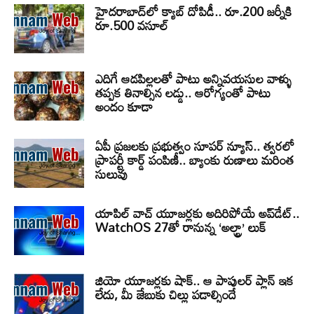
హైదరాబాద్‌లో క్యాబ్‌ దోపిడీ.. రూ.200 జర్నీకి
రూ.500 వసూల్
ఎదిగే ఆడపిల్లలతో పాటు అన్నివయసుల వాళ్ళు
తప్పక తినాల్సిన లడ్డు.. ఆరోగ్యంతో పాటు
అందం కూడా
ఏపీ ప్రజలకు ప్రభుత్వం సూపర్ న్యూస్.. త్వరలో
ప్రాపర్టీ కార్డ్ పంపిణీ.. బ్యాంకు రుణాలు మరింత
సులువు
యాపిల్ వాచ్ యూజర్లకు అదిరిపోయే అప్‌డేట్..
WatchOS 27తో రానున్న ‘అల్ట్రా’ లుక్
జియో యూజర్లకు షాక్.. ఆ పాపులర్ ప్లాన్ ఇక
లేదు, మీ జేబుకు చిల్లు పడాల్సిందే