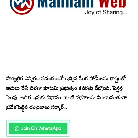
సా
ర్వత్రిక ఎన్నికల సమయంలో ఇచ్చిన కీలక హామీలను రాష్ట్రంలో
అమలు చేసే దిశగా కూటమి ప్రభుత్వం కసరత్తు చేస్తోంది. పెన్షన్ల
పెంపు, ఉచిత ఇసుకు విధానం లాంటి పధకాలను విజయవంతంగా
ప్రవేశపెట్టిన చంద్రబాబు సర్కార్..
Join On WhatsApp