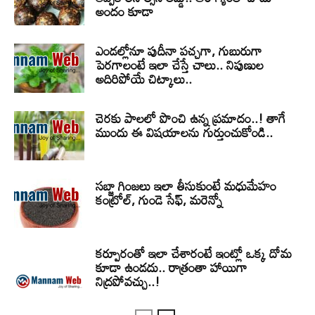
అందం కూడా
ఎండల్లోనూ పుదీనా పచ్చగా, గుబురుగా
పెరగాలంటే ఇలా చేస్తే చాలు.. నిపుణుల
అదిరిపోయే చిట్కాలు..
చెరకు పాలలో పొంచి ఉన్న ప్రమాదం..! తాగే
ముందు ఈ విషయాలను గుర్తుంచుకోండి..
సబ్జా గింజలు ఇలా తీసుకుంటే మధుమేహం
కంట్రోల్, గుండె సేఫ్, మరెన్నో
కర్పూరంతో ఇలా చేశారంటే ఇంట్లో ఒక్క దోమ
కూడా ఉండదు.. రాత్రంతా హాయిగా
నిద్రపోవచ్చు..!