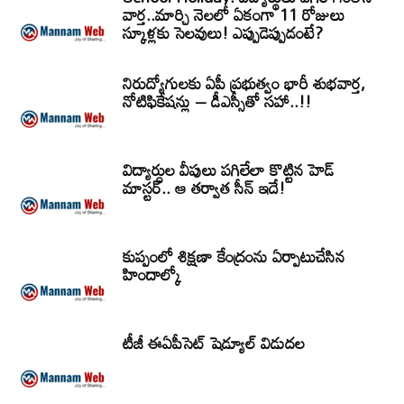
వార్త..మార్చి నెలలో ఏకంగా 11 రోజులు
స్కూళ్లకు సెలవులు! ఎప్పుడెప్పుడంటే?
నిరుద్యోగులకు ఏపీ ప్రభుత్వం భారీ శుభవార్త,
నోటిఫికేషన్లు – డీఎస్సీతో సహా..!!
విద్యార్ధుల వీపులు పగిలేలా కొట్టిన హెడ్
మాస్టర్.. ఆ తర్వాత సీన్‌ ఇదే!
కుప్పంలో శిక్షణా కేంద్రంను ఏర్పాటుచేసిన
హిందాల్కో
టీజీ ఈఏపీసెట్‌ షెడ్యూల్‌ విడుదల