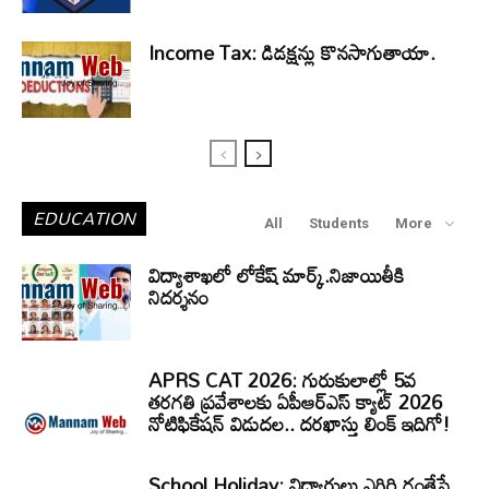
Income Tax: డిడక్షన్లు కొనసాగుతాయా.
EDUCATION
All
Students
More
విద్యాశాఖలో లోకేష్ మార్క్.నిజాయితీకి
నిదర్శనం
APRS CAT 2026: గురుకులాల్లో 5వ
తరగతి ప్రవేశాలకు ఏపీఆర్‌ఎస్‌ క్యాట్‌ 2026
నోటిఫికేషన్‌ విడుదల.. దరఖాస్తు లింక్‌ ఇదిగో!
School Holiday: విద్యార్థులు ఎగిరి గంతేసే