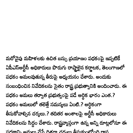
మరోవైపు మహిళలకు ఉచిత బస్సు ప్రయాణం పధకంపై ఇప్పటికే
ఏపీఎస్‌ఆర్టీసీ అధికారులు పొరుగు రాష్ట్రాలైన కర్ణాటక, తెలంగాణలో
పధకం అమలవుతున్న తీరుపై అధ్యయనం చేశారు. అందుకు
సంబంధించిన నివేదికలను సైతం రాష్ట్ర ప్రభుత్వానికి అందించారు. ఈ
పధకం అమలు తర్వాత ప్రభుత్వంపై పడే ఆర్ధిక భారం ఎంత.?
పధకం అమలులో తలెత్తే సమస్యలు ఏంటి.? ఆర్ధికంగా
తీసుకోవాల్సిన చర్యలు.? తదితర అంశాలపై ఆర్టీసీ అధికారులు
నివేదికలను సిద్దం చేశారు. రాష్ట్రవ్యాప్తంగా ఉన్న అన్ని రూట్లలోనూ ఈ
పధకాన్ని అమలు చేసే దిశగా చర్యలు తీసుకుంటోంది రాష్ట్ర