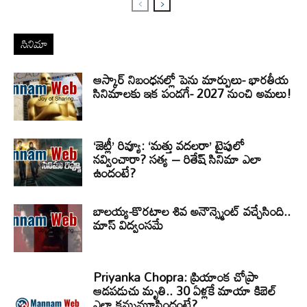
సినిమా
ఆస్కార్ నిబంధనల్లో పెను మార్పులు- భారతీయ
సినిమాలకు ఇక పండగే- 2027 నుంచి అమలు!
‘జెట్లీ’ రివ్యూ: ‘మత్తు వదలరా’ టైపులో
నవ్వించారా? సత్య – రితేష్ సినిమా ఎలా
ఉందంటే?
బాలయ్య-కొరటాల శివ అనౌన్స్మెంట్ వచ్చేసింది..
మాస్ విద్వంసమే
Priyanka Chopra: ప్రియాంక చోప్రా
ఆడపడుచు మృతి.. 30 ఏళ్లకే మాయా కిబెల్
ఎలా కన్నుమూసిందంటే?