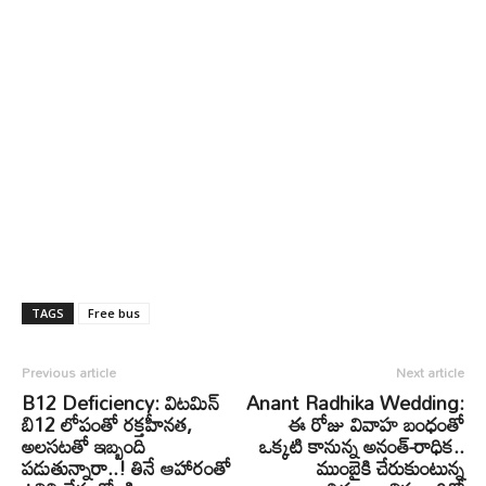
TAGS
Free bus
Previous article
Next article
B12 Deficiency: విటమిన్
Anant Radhika Wedding:
బి12 లోపంతో రక్తహీనత,
ఈ రోజు వివాహ బంధంతో
అలసటతో ఇబ్బంది
ఒక్కటి కానున్న అనంత్-రాధిక..
పడుతున్నారా..! తినే ఆహారంతో
ముంబైకి చేరుకుంటున్న