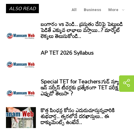
ALSO READ
All
Business
More
బంగారం vs వెండి.. ప్రస్తుతం దేనిపై పెట్టుబడి
పెడితే ఎక్కువ లాభాలు వస్తాయి..? మార్కెట్
లెక్కలు తెలుసుకోండి..
AP TET 2026 Syllabus
Special TET for Teachers:గుడ్ న్యూస్..
ఇన్ సర్వీస్ టీచర్లకు ప్రత్యేకంగా TET పరీక్ష!
ఎప్పుడో తెలుసా ?
కొత్త పింఛన్ల కోసం ఎదురుచూస్తున్నవారికి
శుభవార్త.. త్వరలోనే దరఖాస్తులు.. ఈ
డాక్యుమెంట్స్ ఉంటేనే..