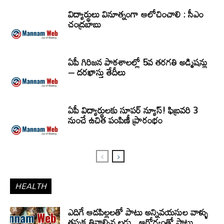
విద్యార్థులు వినూత్నంగా ఆలోచించాలి : సీఎం
చంద్రబాబు
ఏపీ గిరిజన పాఠశాలల్లో 5వ తరగతి అడ్మిషన్లు
– దరఖాస్తు తేదీలు
ఏపీ విద్యార్థులకు సూపర్ న్యూస్! ఫిబ్రవరి 3
నుంచే ఉచిత పంపిణీ ప్రారంభం
HEALTH
ఎదిగే ఆడపిల్లలతో పాటు అన్నివయసుల వాళ్ళు
తప్పక తినాల్సిన లడ్డు.. ఆరోగ్యంతో పాటు