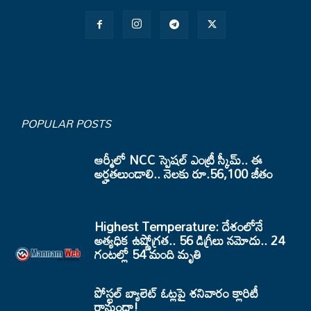
POPULAR POSTS
ఆర్మీలో NCC స్పెషల్ ఎంట్రీ స్కీమ్.. ఈ
అర్హతలుండాలి.. నెలకు రూ.56,100 జీతం
Highest Temperature: దేశంలోనే
అత్యధిక ఉష్ణోగ్రత.. 56 డిగ్రీలు నమోదు.. 24
గంటల్లో 54 మంది మృతి
పోస్టల్ బ్యాలెట్ ఓట్లపై శనివారం క్లారిటీ
రానుందా!