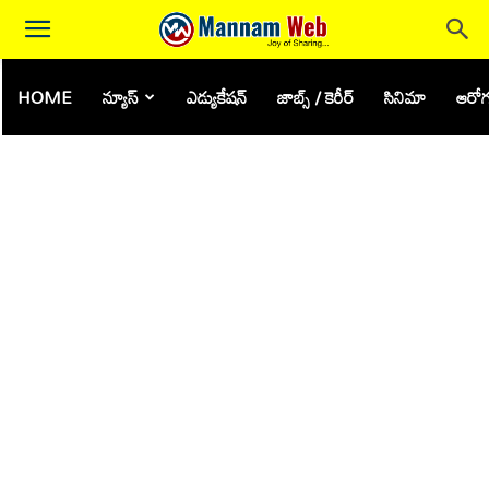
HOME
న్యూస్
ఎడ్యుకేషన్
జాబ్స్ / కెరీర్
సినిమా
ఆరోగ