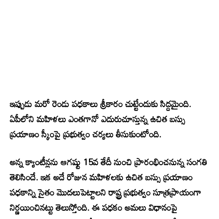
ఇప్పుడు మరో రెండు పధకాలు శ్రీకారం చుట్టేందుకు సిద్దమైంది.
ఏపీలోని మహిళలు ఎంతగానో ఎదురుచూస్తున్న ఉచిత బస్సు
ప్రయాణం స్కీంపై ప్రభుత్వం చర్యలు తీసుకుంటోంది.
అన్న క్యాంటీన్లను ఆగష్టు 15వ తేదీ నుంచి ప్రారంభించనున్న సంగతి
తెలిసిందే. ఇక అదే రోజున మహిళలకు ఉచిత బస్సు ప్రయాణం
పధకాన్ని సైతం మొదలుపెట్టాలని రాష్ట్ర ప్రభుత్వం సూత్రప్రాయంగా
నిర్ణయించినట్టు తెలుస్తోంది. ఈ పధకం అమలు విధానంపై