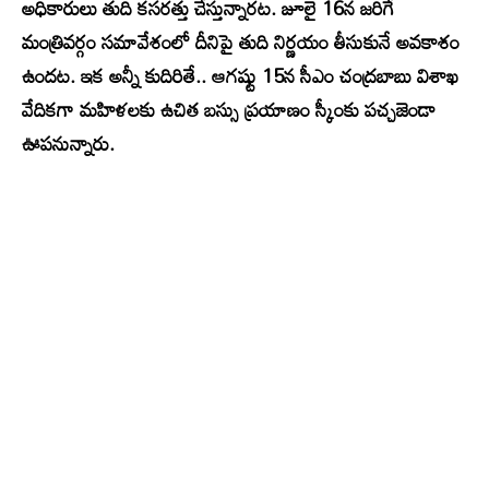
అధికారులు తుది కసరత్తు చేస్తున్నారట. జూలై 16న జరిగే
మంత్రివర్గం సమావేశంలో దీనిపై తుది నిర్ణయం తీసుకునే అవకాశం
ఉందట. ఇక అన్నీ కుదిరితే.. ఆగష్టు 15న సీఎం చంద్రబాబు విశాఖ
వేదికగా మహిళలకు ఉచిత బస్సు ప్రయాణం స్కీంకు పచ్చజెండా
ఊపనున్నారు.