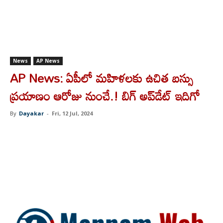
News
AP News
AP News: ఏపీలో మహిళలకు ఉచిత బస్సు
ప్రయాణం ఆరోజు నుంచే.! బిగ్ అప్‌డేట్ ఇదిగో
By
Dayakar
-
Fri, 12 Jul, 2024