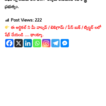
ప్రభుత్వం.
Post Views:
222
ఈ ఆర్టికల్ ని మీ వాట్సప్ / టెలిగ్రామ్ / పేస్ బుక్ / ట్విట్టర్ లలో
షేర్ చేయండి .... థాంక్యూ.