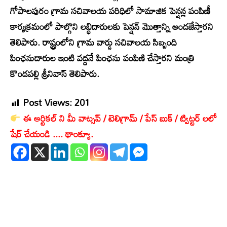
గోపాలపురం గ్రామ సచివాలయ పరిధిలో సామాజిక పెన్షన్ల పంపిణీ
కార్యక్రమంలో పాల్గొని లబ్ధిదారులకు పెన్షన్ మొత్తాన్ని అందజేస్తారని
తెలిపారు. రాష్ట్రంలోని గ్రామ వార్డు సచివాలయ సిబ్బంది
పింఛనుదారుల ఇంటి వద్దనే పింఛను పంపిణి చేస్తారని మంత్రి
కొండపల్లి శ్రీనివాస్ తెలిపారు.
Post Views:
201
ఈ ఆర్టికల్ ని మీ వాట్సప్ / టెలిగ్రామ్ / పేస్ బుక్ / ట్విట్టర్ లలో
షేర్ చేయండి .... థాంక్యూ.