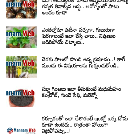
ఎదిగే ఆడపిల్లలతో పాటు అన్నివయసుల వాళ్ళు
తప్పక తినాల్సిన లడ్డు.. ఆరోగ్యంతో పాటు
అందం కూడా
ఎండల్లోనూ పుదీనా పచ్చగా, గుబురుగా
పెరగాలంటే ఇలా చేస్తే చాలు.. నిపుణుల
అదిరిపోయే చిట్కాలు..
చెరకు పాలలో పొంచి ఉన్న ప్రమాదం..! తాగే
ముందు ఈ విషయాలను గుర్తుంచుకోండి..
సబ్జా గింజలు ఇలా తీసుకుంటే మధుమేహం
కంట్రోల్, గుండె సేఫ్, మరెన్నో
కర్పూరంతో ఇలా చేశారంటే ఇంట్లో ఒక్క దోమ
కూడా ఉండదు.. రాత్రంతా హాయిగా
నిద్రపోవచ్చు..!