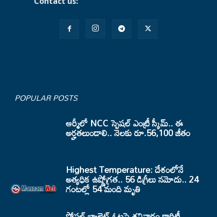
Contact us:
mannamnews@gmail.com
POPULAR POSTS
ఆర్మీలో NCC స్పెషల్ ఎంట్రీ స్కీమ్.. ఈ
అర్హతలుండాలి.. నెలకు రూ.56,100 జీతం
Highest Temperature: దేశంలోనే
అత్యధిక ఉష్ణోగ్రత.. 56 డిగ్రీలు నమోదు.. 24
గంటల్లో 54 మంది మృతి
పోస్టల్ బ్యాలెట్ ఓట్లపై శనివారం క్లారిటీ