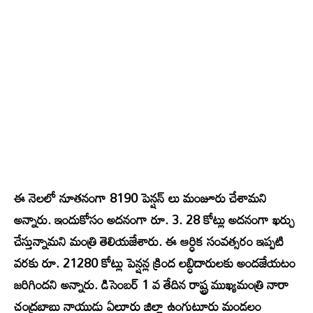
ఈ నెలలో నూతనంగా 8190 పెన్షన్ లు మంజూరు చేశామని
అన్నారు. ఇందుకోసం అదనంగా రూ. 3. 28 కోట్లు అదనంగా ఖర్చు
చేస్తున్నామని మంత్రి తెలియజేశారు. ఈ ఆర్ధిక సంవత్సరం ఇప్పటి
వరకు రూ. 21280 కోట్లు పెన్షన్ల క్రింద లబ్ధిదారులకు అందజేయటం
జరిగిందని అన్నారు. డిసెంబర్ 1 వ తేదిన రాష్ట్ర ముఖ్యమంత్రి నారా
చంద్రబాబు నాయుడు ఏలూరు జిల్లా ఉంగుటూరు మండలం