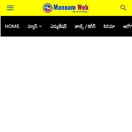
HOME
న్యూస్
ఎడ్యుకేషన్
జాబ్స్ / కెరీర్
సినిమా
ఆరోగ