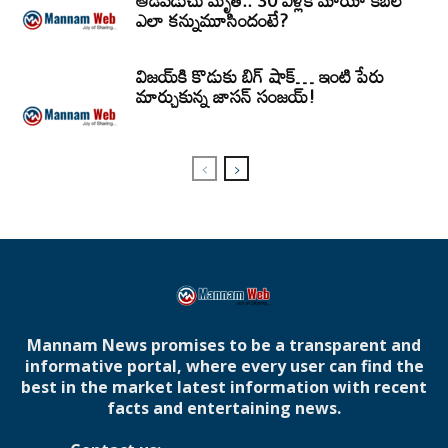
ఆడపడుచు మృతి.. 30 ఏళ్లకే మాయా కిబెల్
ఎలా కన్నుమూసిందంటే?
విజయ్‌కి కొడుకు బిగ్ షాక్… ఇంటి పేరు
మార్చుకున్న జాసన్ సంజయ్!
Mannam News promises to be a transparent and
informative portal, where every user can find the
best in the market latest information with recent
facts and entertaining news.