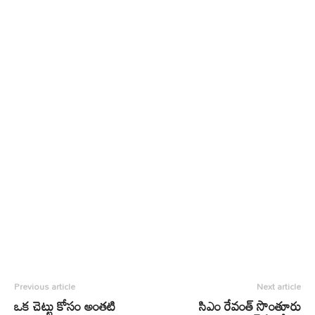
Previous article
Next article
ఒక చెట్టు కోసం అంతటి
సిఎం రేవంత్‌ సొంతూరు