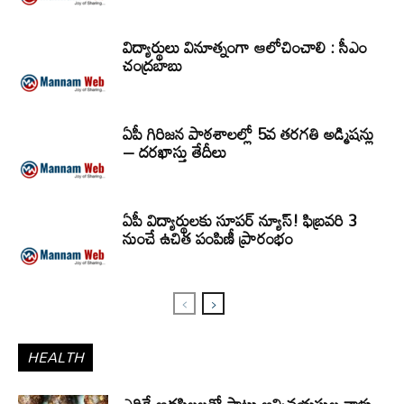
విద్యార్థులు వినూత్నంగా ఆలోచించాలి : సీఎం
చంద్రబాబు
ఏపీ గిరిజన పాఠశాలల్లో 5వ తరగతి అడ్మిషన్లు
– దరఖాస్తు తేదీలు
ఏపీ విద్యార్థులకు సూపర్ న్యూస్! ఫిబ్రవరి 3
నుంచే ఉచిత పంపిణీ ప్రారంభం
HEALTH