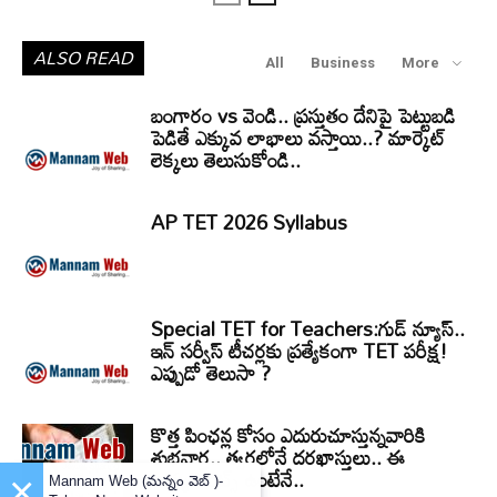
ALSO READ
All
Business
More
బంగారం vs వెండి.. ప్రస్తుతం దేనిపై పెట్టుబడి
పెడితే ఎక్కువ లాభాలు వస్తాయి..? మార్కెట్
లెక్కలు తెలుసుకోండి..
AP TET 2026 Syllabus
Special TET for Teachers:గుడ్ న్యూస్..
ఇన్ సర్వీస్ టీచర్లకు ప్రత్యేకంగా TET పరీక్ష!
ఎప్పుడో తెలుసా ?
కొత్త పింఛన్ల కోసం ఎదురుచూస్తున్నవారికి
శుభవార్త.. త్వరలోనే దరఖాస్తులు.. ఈ
డాక్యుమెంట్స్ ఉంటేనే..
×
Mannam Web (మన్నం వెబ్ )-