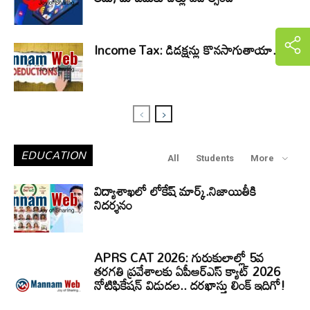
Income Tax: డిడక్షన్లు కొనసాగుతాయా.
EDUCATION
All
Students
More
విద్యాశాఖలో లోకేష్ మార్క్.నిజాయితీకి
నిదర్శనం
APRS CAT 2026: గురుకులాల్లో 5వ
తరగతి ప్రవేశాలకు ఏపీఆర్‌ఎస్‌ క్యాట్‌ 2026
నోటిఫికేషన్‌ విడుదల.. దరఖాస్తు లింక్‌ ఇదిగో!