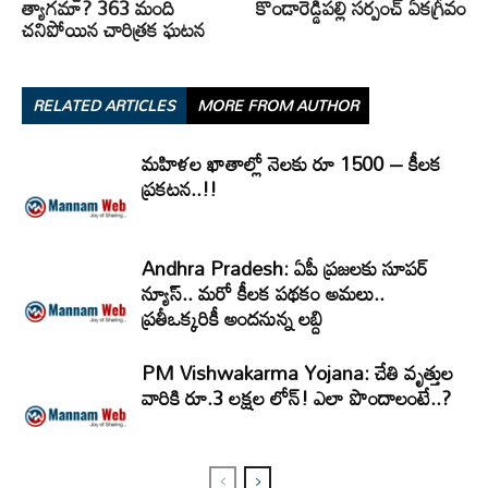
త్యాగమా? 363 మంది
కొండారెడ్డిపల్లి సర్పంచ్‌ ఏకగ్రీవం
చనిపోయిన చారిత్రక ఘటన
RELATED ARTICLES
MORE FROM AUTHOR
మహిళల ఖాతాల్లో నెలకు రూ 1500 – కీలక
ప్రకటన..!!
Andhra Pradesh: ఏపీ ప్రజలకు సూపర్
న్యూస్.. మరో కీలక పథకం అమలు..
ప్రతీఒక్కరికీ అందనున్న లబ్ది
PM Vishwakarma Yojana: చేతి వృత్తుల
వారికి రూ.3 లక్షల లోన్‌! ఎలా పొందాలంటే..?