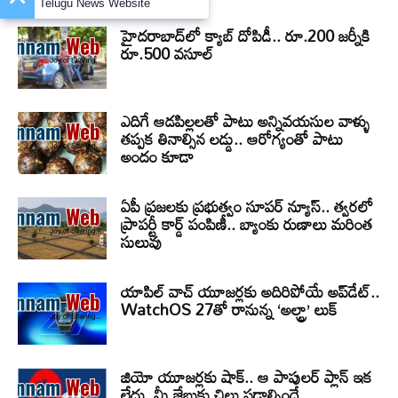
Telugu News Website
హైదరాబాద్‌లో క్యాబ్‌ దోపిడీ.. రూ.200 జర్నీకి
రూ.500 వసూల్
ఎదిగే ఆడపిల్లలతో పాటు అన్నివయసుల వాళ్ళు
తప్పక తినాల్సిన లడ్డు.. ఆరోగ్యంతో పాటు
అందం కూడా
ఏపీ ప్రజలకు ప్రభుత్వం సూపర్ న్యూస్.. త్వరలో
ప్రాపర్టీ కార్డ్ పంపిణీ.. బ్యాంకు రుణాలు మరింత
సులువు
యాపిల్ వాచ్ యూజర్లకు అదిరిపోయే అప్‌డేట్..
WatchOS 27తో రానున్న ‘అల్ట్రా’ లుక్
జియో యూజర్లకు షాక్.. ఆ పాపులర్ ప్లాన్ ఇక
లేదు, మీ జేబుకు చిల్లు పడాల్సిందే