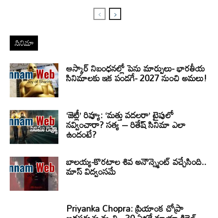
సినిమా
ఆస్కార్ నిబంధనల్లో పెను మార్పులు- భారతీయ
సినిమాలకు ఇక పండగే- 2027 నుంచి అమలు!
‘జెట్లీ’ రివ్యూ: ‘మత్తు వదలరా’ టైపులో
నవ్వించారా? సత్య – రితేష్ సినిమా ఎలా
ఉందంటే?
బాలయ్య-కొరటాల శివ అనౌన్స్మెంట్ వచ్చేసింది..
మాస్ విద్వంసమే
Priyanka Chopra: ప్రియాంక చోప్రా