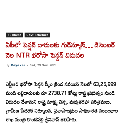
Business
Govt Schemes
ఏపీలో పెన్షన్ దారులకు గుడ్‌న్యూస్… డిసెంబర్
నెల NTR భరోసా పెన్షన్ విడుదల
By
Dayakar
-
Sat, 29 Nov, 2025
ఎ
న్టీఆర్ భరోసా పెన్షన్ స్కీం క్రింద నవంబర్ నెలలో 63,25,999
మంది లబ్దిదారులకు రూ 2738.71 కోట్లు రాష్ట్ర ప్రభుత్వం నుండి
విడుదల చేశామని రాష్ట్ర సూక్ష్మ చిన్న, మధ్యతరహా పరిశ్రమలు,
గ్రామీణ పేదరిక నిర్మూలన, ప్రవాసాంధ్రుల సాధికారత సంబంధాల
శాఖ మంత్రి కొండపల్లి శ్రీనివాస్ తెలిపారు.