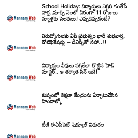
School Holiday: విద్యార్థులు ఎగిరి గంతేసే
వార్త..మార్చి నెలలో ఏకంగా 11 రోజులు
స్కూళ్లకు సెలవులు! ఎప్పుడెప్పుడంటే?
నిరుద్యోగులకు ఏపీ ప్రభుత్వం భారీ శుభవార్త,
నోటిఫికేషన్లు – డీఎస్సీతో సహా..!!
విద్యార్ధుల వీపులు పగిలేలా కొట్టిన హెడ్
మాస్టర్.. ఆ తర్వాత సీన్‌ ఇదే!
కుప్పంలో శిక్షణా కేంద్రంను ఏర్పాటుచేసిన
హిందాల్కో
టీజీ ఈఏపీసెట్‌ షెడ్యూల్‌ విడుదల