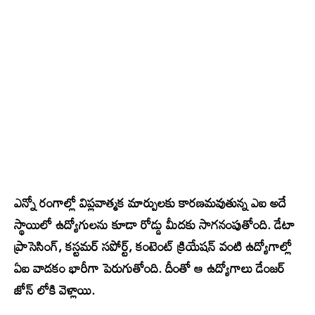
ఎన్నో రంగాల్లో విప్లవాత్మక మార్పులకు కారణమవుతున్న ఎఐ అదే
స్థాయిలో ఉద్యోగులను కూడా రోడ్డు మీదకు సాగనంపుతోంది. డేటా
ప్రాసెసింగ్, కస్టమర్ సపోర్ట్, కంటెంట్ క్రియేషన్ వంటి ఉద్యోగాల్లో
ఏఐ వాడకం భారీగా పెరుగుతోంది. దీంతో ఆ ఉద్యోగాలు డేంజర్
జోన్ లోకి వెళ్లాయి.