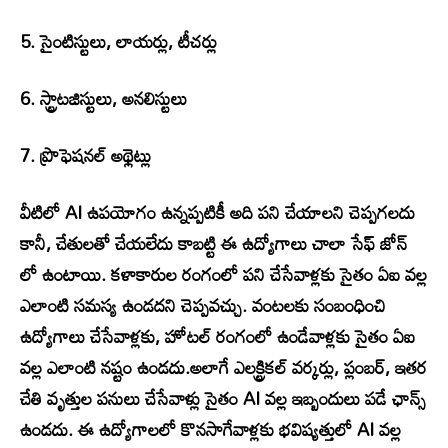
5. సైంటిస్టులు, లాయర్లు, టీచర్లు
6. స్ట్రాటజిస్టులు, అనలిస్టులు
7. ప్రొఫెషనల్ అథ్లెట్లు
వీటిలో AI ఉపయోగం ఉన్నప్పటికీ అది పని చేయాలని చెప్పగలదు
కానీ, చేతులతో చేయలేదు కాబట్టి ఈ ఉద్యోగాలు చాలా సేఫ్ జోన్
లో ఉంటాయి. కళాకారుల రంగంలో పని చేసేవాళ్లకు సైతం ఏఐ వల్ల
ఎలాంటి సమస్య ఉండదని చెప్పవచ్చు. వంటలకు సంబంధించి
ఉద్యోగాలు చేసేవాళ్లకు, హోటల్ రంగంలో ఉండేవాళ్లకు సైతం ఏఐ
వల్ల ఎలాంటి నష్టం ఉండదు.అలాగే ఎలక్ట్రికల్ వర్కర్లు, ప్లంబర్, ఇతర
చేతి వృత్తుల పనులు చేసేవాళ్లు సైతం AI వల్ల ఇబ్బందులు పడే ఛాన్స్
ఉండదు. ఈ ఉద్యోగాలలో కొనసాగేవాళ్లకు భవిష్యత్తులో AI వల్ల