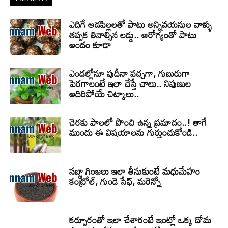
ఎదిగే ఆడపిల్లలతో పాటు అన్నివయసుల వాళ్ళు
తప్పక తినాల్సిన లడ్డు.. ఆరోగ్యంతో పాటు
అందం కూడా
ఎండల్లోనూ పుదీనా పచ్చగా, గుబురుగా
పెరగాలంటే ఇలా చేస్తే చాలు.. నిపుణుల
అదిరిపోయే చిట్కాలు..
చెరకు పాలలో పొంచి ఉన్న ప్రమాదం..! తాగే
ముందు ఈ విషయాలను గుర్తుంచుకోండి..
సబ్జా గింజలు ఇలా తీసుకుంటే మధుమేహం
కంట్రోల్, గుండె సేఫ్, మరెన్నో
కర్పూరంతో ఇలా చేశారంటే ఇంట్లో ఒక్క దోమ