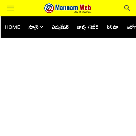
HOME
న్యూస్
ఎడ్యుకేషన్
జాబ్స్ / కెరీర్
సినిమా
ఆరోగ