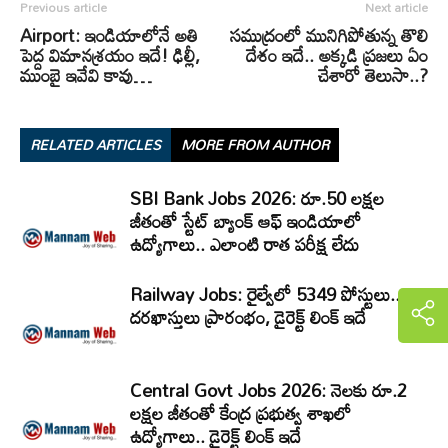
Previous article
Next article
Airport: ఇండియాలోనే అతి
సముద్రంలో మునిగిపోతున్న తొలి
పెద్ద విమానశ్రయం ఇదే! ఢిల్లీ,
దేశం ఇదే.. అక్కడి ప్రజలు ఏం
ముంబై ఇవేవి కావు…
చేశారో తెలుసా..?
RELATED ARTICLES
MORE FROM AUTHOR
SBI Bank Jobs 2026: రూ.50 లక్షల
జీతంతో స్టేట్ బ్యాంక్ ఆఫ్ ఇండియాలో
ఉద్యోగాలు.. ఎలాంటి రాత పరీక్ష లేదు
Railway Jobs: రైల్వేలో 5349 పోస్టులు..
దరఖాస్తులు ప్రారంభం, డైరెక్ట్ లింక్ ఇదే
Central Govt Jobs 2026: నెలకు రూ.2
లక్షల జీతంతో కేంద్ర ప్రభుత్వ శాఖలో
ఉద్యోగాలు.. డైరెక్ట్‌ లింక్‌ ఇదే