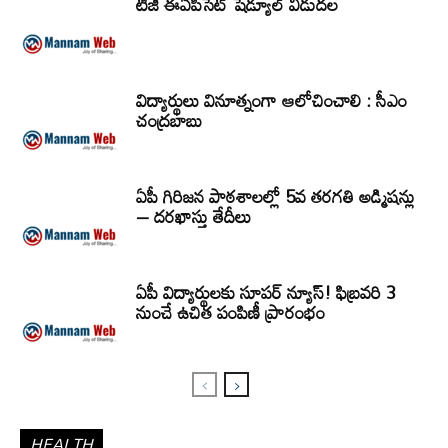
టీజీ ఈఏపీసెట్‌ షెడ్యూల్‌ విడుదల
విద్యార్థులు వినూత్నంగా ఆలోచించాలి : సీఎం
చంద్రబాబు
ఏపీ గిరిజన పాఠశాలల్లో 5వ తరగతి అడ్మిషన్లు
– దరఖాస్తు తేదీలు
ఏపీ విద్యార్థులకు సూపర్ న్యూస్! ఫిబ్రవరి 3
నుంచే ఉచిత పంపిణీ ప్రారంభం
HEALTH