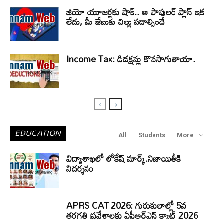
జియో యూజర్లకు షాక్.. ఆ పాపులర్ ప్లాన్ ఇక
లేదు, మీ జేబుకు చిల్లు పడాల్సిందే
Income Tax: డిడక్షన్లు కొనసాగుతాయా.
EDUCATION
All
Students
More
విద్యాశాఖలో లోకేష్ మార్క్.నిజాయితీకి
నిదర్శనం
APRS CAT 2026: గురుకులాల్లో 5వ
తరగతి ప్రవేశాలకు ఏపీఆర్‌ఎస్‌ క్యాట్‌ 2026