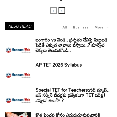
ALSO READ
All
Business
More
బంగారం vs వెండి.. ప్రస్తుతం దేనిపై పెట్టుబడి
పెడితే ఎక్కువ లాభాలు వస్తాయి..? మార్కెట్
లెక్కలు తెలుసుకోండి..
AP TET 2026 Syllabus
Special TET for Teachers:గుడ్ న్యూస్..
ఇన్ సర్వీస్ టీచర్లకు ప్రత్యేకంగా TET పరీక్ష!
ఎప్పుడో తెలుసా ?
కొత్త పింఛన్ల కోసం ఎదురుచూస్తున్నవారికి