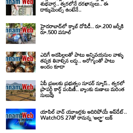
శుభవార్త.. త్వరలోనే దరఖాస్తులు.. ఈ
డాక్యుమెంట్స్ ఉంటేనే..
హైదరాబాద్‌లో క్యాబ్‌ దోపిడీ.. రూ.200 జర్నీకి
రూ.500 వసూల్
ఎదిగే ఆడపిల్లలతో పాటు అన్నివయసుల వాళ్ళు
తప్పక తినాల్సిన లడ్డు.. ఆరోగ్యంతో పాటు
అందం కూడా
ఏపీ ప్రజలకు ప్రభుత్వం సూపర్ న్యూస్.. త్వరలో
ప్రాపర్టీ కార్డ్ పంపిణీ.. బ్యాంకు రుణాలు మరింత
సులువు
యాపిల్ వాచ్ యూజర్లకు అదిరిపోయే అప్‌డేట్..
WatchOS 27తో రానున్న ‘అల్ట్రా’ లుక్