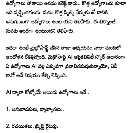
ఉద్యోగాలు పోతాయి అనడం కరెక్ట్ కాదు.. కొత్త ఉద్యోగాలను కూడా
ఇది సృష్టించగలదు. మనం కొత్త స్కిల్స్ నేర్చుకుంటే దానికి
అనుగుణంగా ఉద్యోగాలు ఉంటాయని తెలిపారు. ఈ టెక్నాలజీ
మనకు అండగా ఉంటుందని తెలిపారు.
ఇదిలా ఉంటే మైక్రోసాఫ్ట్ చేసిన తాజా అధ్యయనం చాలా మందిలో
ఆందోళన రేకెత్తిస్తోంది. మైక్రోసాఫ్ట్ AI అప్లికబిలిటీ స్కోర్ ఆధారంగా
ఏ ఉద్యోగాలు AI వల్ల ఎక్కువగా ప్రభావితమవుతున్నాయో, ఏవీ
కావో అనే విషయం తేల్చి చెప్పింది.
AI ద్వారా కోల్పోయే అయిదు ఉద్యోగాలు ఇవే..
1. అనువాదకులు, వ్యాఖ్యాతలు..
2. రచయితలు, స్క్రిప్ట్‌ రైటర్లు.