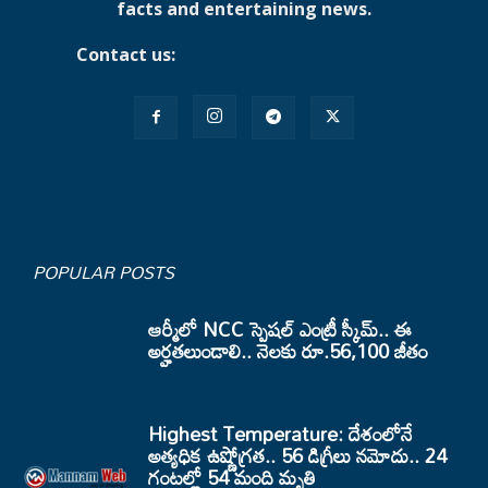
facts and entertaining news.
Contact us:
mannamnews@gmail.com
POPULAR POSTS
ఆర్మీలో NCC స్పెషల్ ఎంట్రీ స్కీమ్.. ఈ
అర్హతలుండాలి.. నెలకు రూ.56,100 జీతం
Highest Temperature: దేశంలోనే
అత్యధిక ఉష్ణోగ్రత.. 56 డిగ్రీలు నమోదు.. 24
గంటల్లో 54 మంది మృతి