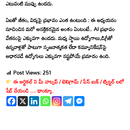
ఎటువంటి ముప్పు ఉండదు.
ఏఐతో జీతం, విద్యపై ప్రభావం ఎంత ఉంటుంది :
ఈ అధ్యయనం
సూచించిన మరో ఆసక్తికరమైన అంశం ఏంటంటే.. AI ప్రభావం
వేతనంపై ఎక్కువగా ఉండదు. మధ్య స్థాయి ఉద్యోగాలు,డిగ్రీతో
ఉన్నవాళ్లతో పాటుగా సృజనాత్మకత లేదా కమ్యూనికేషన్‌పై
ఆధారపడే ఉద్యోగులు ఎక్కువగా నష్టపోయే ప్రమాదం ఉంది.
Post Views:
251
ఈ ఆర్టికల్ ని మీ వాట్సప్ / టెలిగ్రామ్ / పేస్ బుక్ / ట్విట్టర్ లలో
షేర్ చేయండి .... థాంక్యూ.