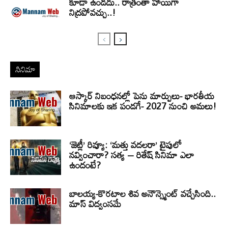
కూడా ఉండదు.. రాత్రంతా హాయిగా
నిద్రపోవచ్చు..!
సినిమా
ఆస్కార్ నిబంధనల్లో పెను మార్పులు- భారతీయ
సినిమాలకు ఇక పండగే- 2027 నుంచి అమలు!
‘జెట్లీ’ రివ్యూ: ‘మత్తు వదలరా’ టైపులో
నవ్వించారా? సత్య – రితేష్ సినిమా ఎలా
ఉందంటే?
బాలయ్య-కొరటాల శివ అనౌన్స్మెంట్ వచ్చేసింది..
మాస్ విద్వంసమే