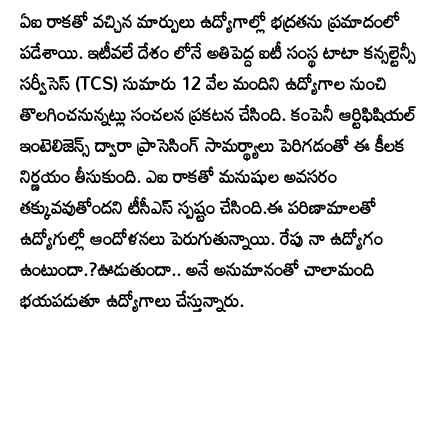
ఏఐ రాకతో వచ్చిన మార్పులు ఉద్యోగాల్లో భద్రతను ప్రమాదంలో
పడేశాయి. ఇటీవలే దేశం లోనే అతిపెద్ద ఐటీ సంస్థ టాటా కన్సల్టెన్సీ
సర్వీసెస్ (TCS) సుమారు 12 వేల మందిని ఉద్యోగాల నుంచి
తొలగించనున్నట్లు సంచలన ప్రకటన చేసింది. కంపెనీ ఆర్టిఫిషియల్
ఇంటెలిజెన్స్ ద్వారా ప్రాసెసింగ్ సామర్థ్యాలు పెరిగడంతో ఈ కీలక
నిర్ణయం తీసుకుంది. ఎఐ రాకతో మనుషుల అవసరం
తక్కువవుతోందని టీసీఎస్ స్పష్టం చేసింది.ఈ పరిణామాలతో
ఉద్యోగుల్లో ఆందోళనలు పెరుగుతున్నాయి. రేపు నా ఉద్యోగం
ఉంటుందా.?ఊడుతుందా.. అనే అనుమానంతో చాలామంది
భయపడుతూ ఉద్యోగాలు చేస్తున్నారు.