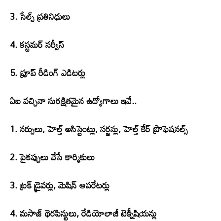
3. సేల్స్ ప్రతినిధులు
4. కస్టమర్ సర్వీస్
5. ఫ్రూప్ రీడింగ్ ఎడిటర్లు
ఏఐ వచ్చినా సురక్షితమైన ఉద్యోగాలు ఇవే..
1. నర్సులు, హెల్త్ అసిస్టెంట్లు, సర్జన్లు, హెల్త్ కేర్ ప్రొఫెషనల్స్
2. పైకప్పులు వేసే కార్మికులు
3. ట్రక్ డ్రైవర్లు, మెషిన్ ఆపరేటర్లు
4. మసాజ్ థెరపిస్టులు, రేడియోలాజీ టెక్నీషియన్లు