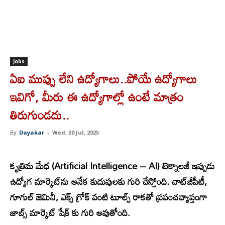
Jobs
ఏఐ ముప్పు లేని ఉద్యోగాలు..పోయే ఉద్యోగాలు
ఇవిగో, మీరు ఈ ఉద్యోగాల్లో ఉంటే మాత్రం
తిరుగుండదు..
By
Dayakar
-
Wed, 30 Jul, 2025
కృ
త్రిమ మేధ (Artificial Intelligence – AI) టెక్నాలజీ ఇప్పుడు
ఉద్యోగ మార్కెట్‌ను అనేక కుదుపులకు గురి చేస్తోంది. చాట్‌జీపీటీ,
గూగుల్ జెమినీ, ఎక్స్‌ గ్రోక్ వంటి టూల్స్ రాకతో ప్రపంచవ్యాప్తంగా
జాబ్స్ మార్కెట్ షేక్ కు గురి అవుతోంది.