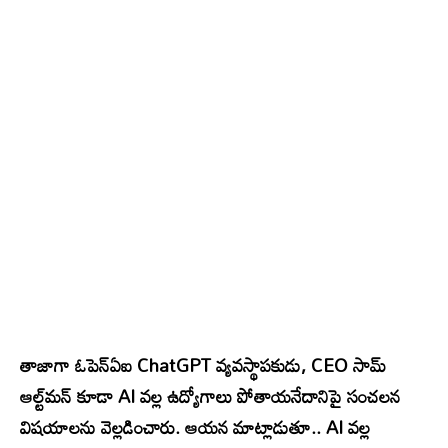
తాజాగా ఓపెన్‌ఏఐ ChatGPT వ్యవస్థాపకుడు, CEO సామ్
ఆల్ట్‌మన్ కూడా AI వల్ల ఉద్యోగాలు పోతాయనేదానిపై సంచలన
విషయాలను వెల్లడించారు. ఆయన మాట్లాడుతూ.. AI వల్ల