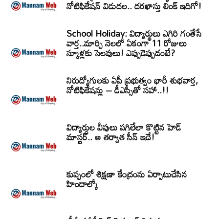
నోటిఫికేషన్‌ విడుదల.. దరఖాస్తు లింక్‌ ఇదిగో!
School Holiday: విద్యార్థులు ఎగిరి గంతేసే
వార్త..మార్చి నెలలో ఏకంగా 11 రోజులు
స్కూళ్లకు సెలవులు! ఎప్పుడెప్పుడంటే?
నిరుద్యోగులకు ఏపీ ప్రభుత్వం భారీ శుభవార్త,
నోటిఫికేషన్లు – డీఎస్సీతో సహా..!!
విద్యార్ధుల వీపులు పగిలేలా కొట్టిన హెడ్
మాస్టర్.. ఆ తర్వాత సీన్‌ ఇదే!
కుప్పంలో శిక్షణా కేంద్రంను ఏర్పాటుచేసిన
హిందాల్కో