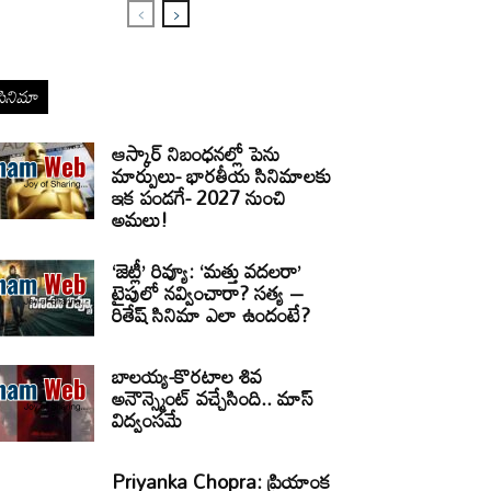
సినిమా
ఆస్కార్ నిబంధనల్లో పెను
మార్పులు- భారతీయ సినిమాలకు
ఇక పండగే- 2027 నుంచి
అమలు!
‘జెట్లీ’ రివ్యూ: ‘మత్తు వదలరా’
టైపులో నవ్వించారా? సత్య –
రితేష్ సినిమా ఎలా ఉందంటే?
బాలయ్య-కొరటాల శివ
అనౌన్స్మెంట్ వచ్చేసింది.. మాస్
విద్వంసమే
Priyanka Chopra: ప్రియాంక