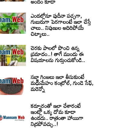
అందం కూడా
ఎండల్లోనూ పుదీనా పచ్చగా,
గుబురుగా పెరగాలంటే ఇలా చేస్తే
చాలు.. నిపుణుల అదిరిపోయే
చిట్కాలు..
చెరకు పాలలో పొంచి ఉన్న
ప్రమాదం..! తాగే ముందు ఈ
విషయాలను గుర్తుంచుకోండి..
సబ్జా గింజలు ఇలా తీసుకుంటే
మధుమేహం కంట్రోల్, గుండె సేఫ్,
మరెన్నో
కర్పూరంతో ఇలా చేశారంటే
ఇంట్లో ఒక్క దోమ కూడా
ఉండదు.. రాత్రంతా హాయిగా
నిద్రపోవచ్చు..!