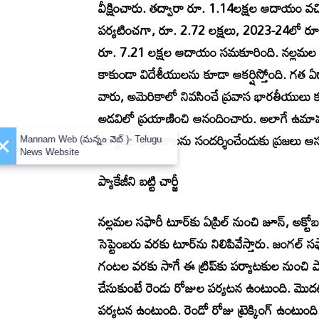
వీక్షించారు. తద్వారా రూ. 1.14లక్షల ఆదాయం 
పర్యటించగా, రూ. 2.72 లక్షలు, 2023-24లో ర
రూ. 7.21 లక్షల ఆదాయం సమకూరింది. నల్లమల అటవ
కాకుండా విదేశీయులను కూడా ఆకర్షిస్తోంది. గత ఏడాద
వారు, అమెరికాలో నివసించే ప్రవాస భారతీయులు 
అడవిలో ప్రయాణించి ఆనందించారు. అలాగే ఉమామహే
పర్యాటక ప్రాంతాలను సందర్శించేందుకు ప్రజలు ఆ
×
Mannam Web (మన్నం వెబ్ )- Telugu
News Website
ప్యాకేజీని బట్టి చార్జీ
నల్లమల సఫారీ టూర్‌కు ఏప్రిల్‌ నుంచి జూన్‌, అక్
సెప్టెంబరు వరకు టూర్‌ను నిలిపివేస్తారు. జం
గంటల వరకు సాగే ఈ ట్రిప్‌కు పర్యాటకుల నుంచి ప్యాకేజీన
చేసుకుంటే రెండు రోజుల పర్యటన ఉంటుంది. మొద
పర్యటన ఉంటుంది. రెండో రోజు ట్రెక్కింగ్‌ ఉంటుం