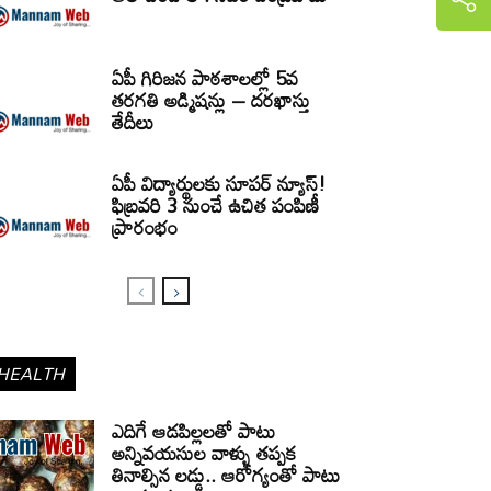
ఏపీ గిరిజన పాఠశాలల్లో 5వ
తరగతి అడ్మిషన్లు – దరఖాస్తు
తేదీలు
ఏపీ విద్యార్థులకు సూపర్ న్యూస్!
ఫిబ్రవరి 3 నుంచే ఉచిత పంపిణీ
ప్రారంభం
HEALTH
ఎదిగే ఆడపిల్లలతో పాటు
అన్నివయసుల వాళ్ళు తప్పక
తినాల్సిన లడ్డు.. ఆరోగ్యంతో పాటు