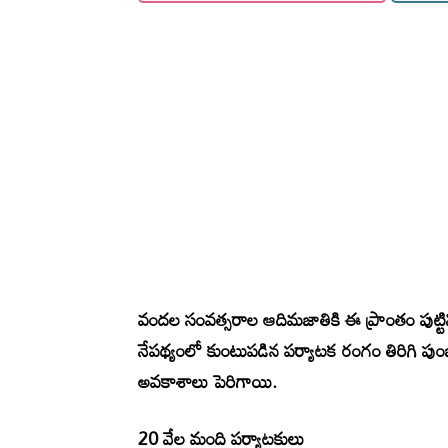
వందల సంవత్సరాల ఆదిమజాతికి ఈ ప్రాంతం పుట్టిని
నేపథ్యంలో కుంటుపడిన పర్యాటక రంగం తిరిగి ప
అవకాశాలు పెరిగాయి.
20 వేల మంది పర్యాటకులు