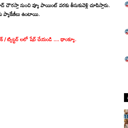
 చౌరస్తా నుంచి వ్యూ పాయింట్‌ వరకు తీసుకువెళ్లి చూపిస్తారు.
కు ప్యాకేజీలు ఉంటాయి.
క్ / ట్విట్టర్ లలో షేర్ చేయండి .... థాంక్యూ.