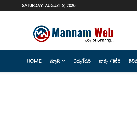
SATURDAY, AUGUST 8, 2026
Mannam
Web
(మన్నం
వెబ్
)-
Telugu
HOME
న్యూస్
ఎడ్యుకేషన్
జాబ్స్ / కెరీర్
సిని
News
Website