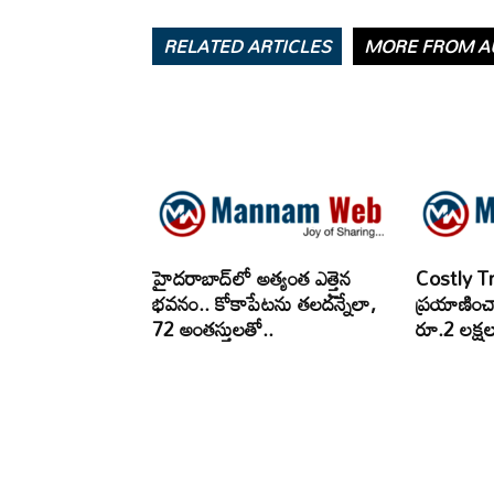
RELATED ARTICLES
MORE FROM A
హైదరాబాద్‌లో అత్యంత ఎత్తైన
Costly Tr
భవనం.. కోకాపేటను తలదన్నేలా,
ప్రయాణించా
72 అంతస్తులతో..
రూ.2 లక్షలు