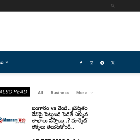
లు
ALSO READ
All
Business
More
బంగారం vs వెండి.. ప్రస్తుతం
దేనిపై పెట్టుబడి పెడితే ఎక్కువ
లాభాలు వస్తాయి..? మార్కెట్
లెక్కలు తెలుసుకోండి..