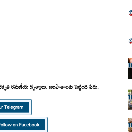
రకృతి రమణీయ దృశ్యాలు, జలపాతాలకు పెట్టింది పేరు.
ur Telegram
Follow on Facebook