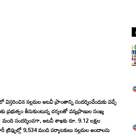
లలో విస్తరించిన నల్లమల అటవీ ప్రాంతాన్ని సందర్శించేందుకు వచ్చే
కు ప్రభుత్వం తీసుకుంటున్న చర్యలతో వన్యప్రాణుల సంఖ్య
1 మంది సందర్శించగా, అటవీ శాఖకు రూ. 9.12 లక్షల
్రిప్పుల్లో 9,534 మంది పర్యాటకులు నల్లమల అందాలను