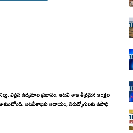
ల్లు. విప్లవ ఉద్యమాల ప్రభావం, అటవీ శాఖ తీవ్రమైన ఆంక్షల
ుంజుకుంటోంది. అటవీశాఖకు ఆదాయం, నిరుద్యోగులకు ఉపాధి