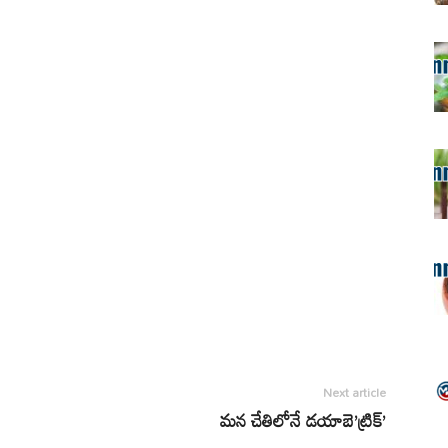
Next article
మన చేతిలోనే డయాబె’ట్రిక్‌’