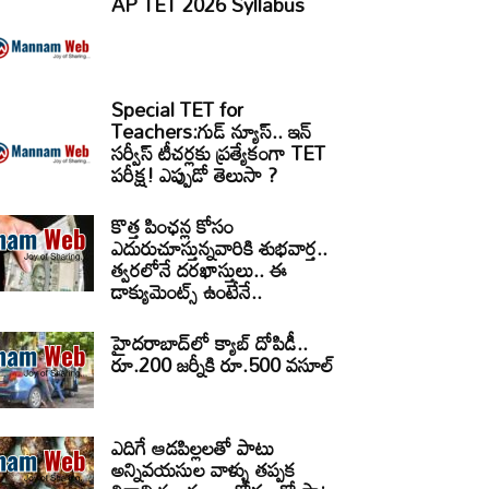
AP TET 2026 Syllabus
Special TET for
Teachers:గుడ్ న్యూస్.. ఇన్
సర్వీస్ టీచర్లకు ప్రత్యేకంగా TET
పరీక్ష! ఎప్పుడో తెలుసా ?
కొత్త పింఛన్ల కోసం
ఎదురుచూస్తున్నవారికి శుభవార్త..
త్వరలోనే దరఖాస్తులు.. ఈ
డాక్యుమెంట్స్ ఉంటేనే..
హైదరాబాద్‌లో క్యాబ్‌ దోపిడీ..
రూ.200 జర్నీకి రూ.500 వసూల్
ఎదిగే ఆడపిల్లలతో పాటు
అన్నివయసుల వాళ్ళు తప్పక