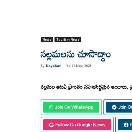
News
Tourism News
నల్లమలను చూసొద్దాం
By
Dayakar
-
Fri, 14 Nov, 2025
నల్లమల అటవీ ప్రాంతం సహజసిద్ధమైన అందాలు, ప్
Join On WhatsApp
Join O
Follow On Google News