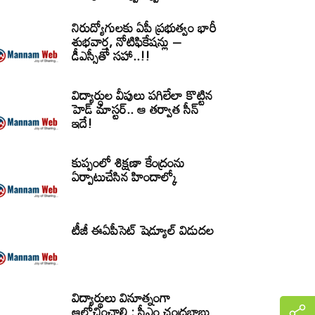
నిరుద్యోగులకు ఏపీ ప్రభుత్వం భారీ
శుభవార్త, నోటిఫికేషన్లు –
డీఎస్సీతో సహా..!!
విద్యార్ధుల వీపులు పగిలేలా కొట్టిన
హెడ్ మాస్టర్.. ఆ తర్వాత సీన్‌
ఇదే!
కుప్పంలో శిక్షణా కేంద్రంను
ఏర్పాటుచేసిన హిందాల్కో
టీజీ ఈఏపీసెట్‌ షెడ్యూల్‌ విడుదల
విద్యార్థులు వినూత్నంగా
ఆలోచించాలి : సీఎం చంద్రబాబు