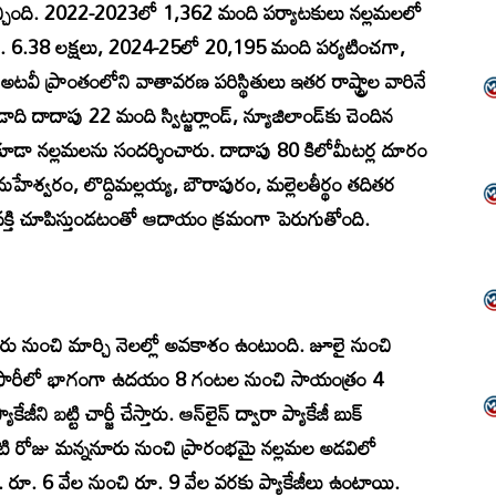
వచ్చింది. 2022-2023లో 1,362 మంది పర్యాటకులు నల్లమలలో
ూ. 6.38 లక్షలు, 2024-25లో 20,195 మంది పర్యటించగా,
ీ ప్రాంతంలోని వాతావరణ పరిస్థితులు ఇతర రాష్ట్రాల వారినే
ి దాదాపు 22 మంది స్విట్జర్లాండ్‌, న్యూజిలాండ్‌కు చెందిన
కూడా నల్లమలను సందర్శించారు. దాదాపు 80 కిలోమీటర్ల దూరం
శ్వరం, లొద్దిమల్లయ్య, బౌరాపురం, మల్లెలతీర్థం తదితర
సక్తి చూపిస్తుండటంతో ఆదాయం క్రమంగా పెరుగుతోంది.
టోబరు నుంచి మార్చి నెలల్లో అవకాశం ఉంటుంది. జూలై నుంచి
గల్‌ సఫారీలో భాగంగా ఉదయం 8 గంటల నుంచి సాయంత్రం 4
ి బట్టి చార్జీ చేస్తారు. ఆన్‌లైన్‌ ద్వారా ప్యాకేజీ బుక్‌
టి రోజు మన్ననూరు నుంచి ప్రారంభమై నల్లమల అడవిలో
ది. రూ. 6 వేల నుంచి రూ. 9 వేల వరకు ప్యాకేజీలు ఉంటాయి.