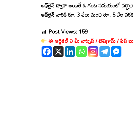
ఆఫ్‌లైన్‌ ద్వారా అయితే ఓ గంట సమయంలో పర్హాబాద్‌
ఆఫ్‌లైన్‌ వారికి రూ. 3 వేలు నుంచి రూ. 5 వేల వర
Post Views:
159
ఈ ఆర్టికల్ ని మీ వాట్సప్ / టెలిగ్రామ్ / పేస్ బు