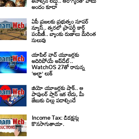
తినాల్సిన లడ్డు.. ఆరోగ్యంతో పాటు
అందం కూడా
ఏపీ ప్రజలకు ప్రభుత్వం సూపర్
న్యూస్.. త్వరలో ప్రాపర్టీ కార్డ్
పంపిణీ.. బ్యాంకు రుణాలు మరింత
సులువు
యాపిల్ వాచ్ యూజర్లకు
అదిరిపోయే అప్‌డేట్..
WatchOS 27తో రానున్న
‘అల్ట్రా’ లుక్
జియో యూజర్లకు షాక్.. ఆ
పాపులర్ ప్లాన్ ఇక లేదు, మీ
జేబుకు చిల్లు పడాల్సిందే
Income Tax: డిడక్షన్లు
కొనసాగుతాయా.