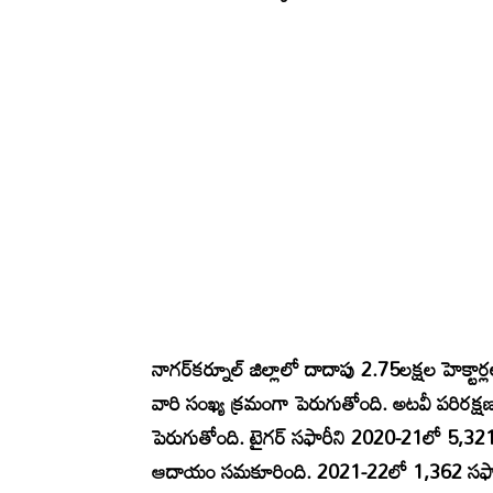
నాగర్‌కర్నూల్‌ జిల్లాలో దాదాపు 2.75లక్షల హెక్టార్
వారి సంఖ్య క్రమంగా పెరుగుతోంది. అటవీ పరిరక్షణ
పెరుగుతోంది. టైగర్‌ సఫారీని 2020-21లో 5,32
ఆదాయం సమకూరింది. 2021-22లో 1,362 సఫారీ ట