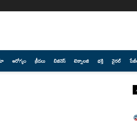
మా
ఆరోగ్యం
క్రీడలు
బిజినెస్
టెక్నాలజి
భక్తి
వైరల్
పేజీ