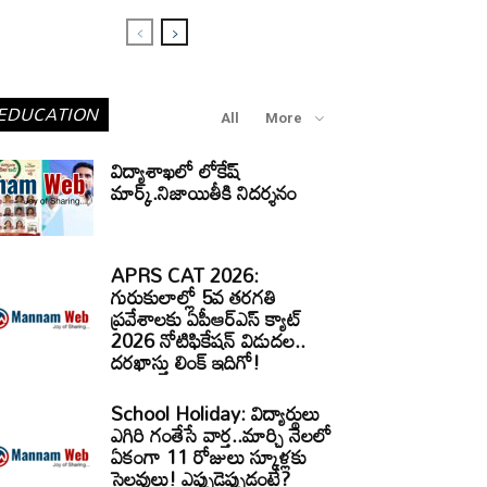
EDUCATION
All
More
విద్యాశాఖలో లోకేష్
మార్క్.నిజాయితీకి నిదర్శనం
APRS CAT 2026:
గురుకులాల్లో 5వ తరగతి
ప్రవేశాలకు ఏపీఆర్‌ఎస్‌ క్యాట్‌
2026 నోటిఫికేషన్‌ విడుదల..
దరఖాస్తు లింక్‌ ఇదిగో!
School Holiday: విద్యార్థులు
ఎగిరి గంతేసే వార్త..మార్చి నెలలో
ఏకంగా 11 రోజులు స్కూళ్లకు
సెలవులు! ఎప్పుడెప్పుడంటే?