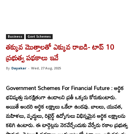
Business
Govt Schemes
తక్కువ మొత్తాలతో ఎక్కువ రాబడి- టాప్ 10
ప్రభుత్వ పథకాలు ఇవే
By
Dayakar
-
Wed, 27 Aug, 2025
Government Schemes For Financial Future
: ఆర్థిక
భవిష్యత్తు సురక్షితంగా ఉండాలని ప్రతీ ఒక్కరు కోరుకుంటారు.
అయితే అందరి ఆర్థిక లక్ష్యాలు ఒకేలా ఉండవు. బాలలు, యువత,
మహిళలు, వృద్ధులు, రిటైర్డ్ ఉద్యోగులు విభిన్నమైన ఆర్థిక లక్ష్యాలను
కలిగి ఉంటారు. ఈ టార్గెట్లను నెరవేర్చేందుకు వేర్వేరు రకాల ప్రభుత్వ