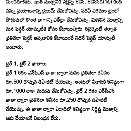
మించకూడదు. ఇంత మొత్తానికి సెక్షన్లు 80సీ, 80సీసీడీ(1బీ) కింద
పన్ను ప్రయోజనాన్ని క్లెయిమ్ చేసుకోవచ్చు. పదవీ విరమణ టైంలో
పొదుపులో కొంత భాగాన్ని విత్‌డ్రా చేసుకోవచ్చు. మిగిలిన మొత్తాన్ని
మన పెన్షన్ యాన్యుటీకి కోసం కేటాయిస్తారు. రిటైర్మెంట్ తర్వాత
ప్రతినెలా పెన్షన్ ఇవ్వడానికి కేటాయించే నిధినే పెన్షన్ యాన్యుటీ
అంటారు.
టైర్ 1, టైర్ 2 ఖాతాలు
టైర్ 1 రకం ఎన్‌పీఎస్ ఖాతా ద్వారా మనం ప్రతినెలా కనీసం
రూ.500 చొప్పున డిపాజిట్ చేయొచ్చు. ఇందులో ఏడాదికి కనిష్ఠంగా
రూ.1000 దాకా మదుపు చేసుకోవచ్చు. టైర్ 2 రకం ఎన్‌పీఎస్
ఖాతా ద్వారా ప్రతినెలా కనీసం రూ.250 చొప్పున డిపాజిట్
చేయొచ్చు. ఈ ఖాతా ద్వారా ఏడాదిలో కనిష్ఠంగా నిర్దిష్ట మొత్తాన్ని
జమ చేయాలనే నిబంధన లేదు.