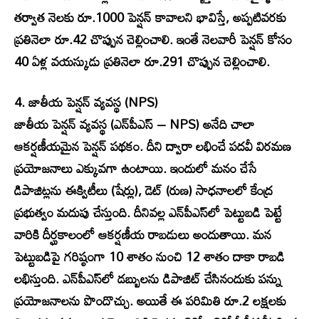
తర్వాత నెలకు రూ.1000 పెన్షన్ కావాలని భావిస్తే, అప్పటివరకు
ప్రతినెలా రూ.42 చొప్పున చెల్లించాలి. ఇంతే నెలవారీ పెన్షన్ కోసం
40 ఏళ్ల వయస్కుడు ప్రతినెలా రూ.291 చొప్పున చెల్లించాలి.
4. జాతీయ పెన్షన్ వ్యవస్థ (NPS)
జాతీయ పెన్షన్ వ్యవస్థ (ఎన్‌పీఎస్ – NPS) అనేది చాలా
ఆకర్షణీయమైన పెన్షన్ పథకం. దీని ద్వారా లభించే పదవీ విరమణ
ప్రయోజనాలు ఎక్కువగా ఉంటాయి. ఇందులో మనం చేసే
డిపాజిట్లను ఈక్విటీలు (షేర్లు), డెట్ (రుణ) సాధనాలలో కేంద్ర
ప్రభుత్వం మదుపు చేస్తుంది. దీనివల్ల ఎన్‌పీఎస్‌లో పెట్టుబడి పెట్టే
వారికి దీర్ఘకాలంలో ఆకర్షణీయ రాబడులు అందుతాయి. మన
పెట్టుబడిపై గరిష్ఠంగా 10 శాతం నుంచి 12 శాతం దాకా రాబడి
లభిస్తుంది. ఎన్‌పీఎస్‌లో డబ్బులను డిపాజిట్ చేసినందుకు పన్ను
ప్రయోజనాలను పొందొచ్చు. అయితే ఈ పరిమితి రూ.2 లక్షలకు