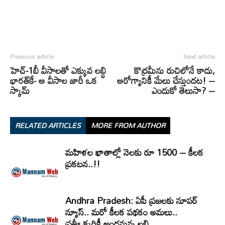
Previous article
Next article
హెచ్-1బీ వీసాలతో ఎక్కువ లబ్ధి
కొర్రమీను రుచిలోనే కాదు,
భారత్‌కే- ఆ వీసాల జారీ ఒక
ఆరోగ్యానికీ మేలు చేస్తుందట! –
స్కామ్
ఎందుకో తెలుసా? –
RELATED ARTICLES
MORE FROM AUTHOR
మహిళల ఖాతాల్లో నెలకు రూ 1500 – కీలక
ప్రకటన..!!
Andhra Pradesh: ఏపీ ప్రజలకు సూపర్
న్యూస్.. మరో కీలక పథకం అమలు..
ప్రతీఒక్కరికీ అందనున్న లబ్ది