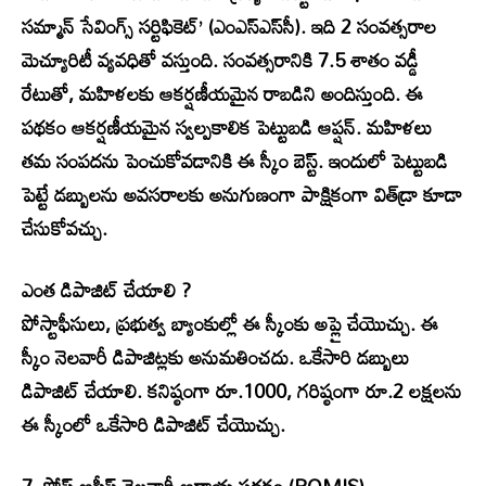
సమ్మాన్ సేవింగ్స్ సర్టిఫికెట్’ (ఎంఎస్ఎస్‌సీ). ఇది 2 సంవత్సరాల
మెచ్యూరిటీ వ్యవధితో వస్తుంది. సంవత్సరానికి 7.5 శాతం వడ్డీ
రేటుతో, మహిళలకు ఆకర్షణీయమైన రాబడిని అందిస్తుంది. ఈ
పథకం ఆకర్షణీయమైన స్వల్పకాలిక పెట్టుబడి ఆప్షన్. మహిళలు
తమ సంపదను పెంచుకోవడానికి ఈ స్కీం బెస్ట్. ఇందులో పెట్టుబడి
పెట్టే డబ్బులను అవసరాలకు అనుగుణంగా పాక్షికంగా విత్‌డ్రా కూడా
చేసుకోవచ్చు.
ఎంత డిపాజిట్ చేయాలి ?
పోస్టాఫీసులు, ప్రభుత్వ బ్యాంకుల్లో ఈ స్కీంకు అప్లై చేయొచ్చు. ఈ
స్కీం నెలవారీ డిపాజిట్లకు అనుమతించదు. ఒకేసారి డబ్బులు
డిపాజిట్ చేయాలి. కనిష్ఠంగా రూ.1000, గరిష్ఠంగా రూ.2 లక్షలను
ఈ స్కీంలో ఒకేసారి డిపాజిట్ చేయొచ్చు.