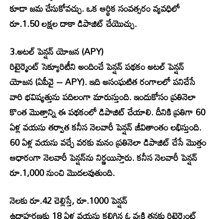
కూడా జమ చేసుకోవచ్చు. ఒక ఆర్థిక సంవత్సరం వ్యవధిలో
రూ.1.50 లక్షల దాకా డిపాజిట్ చేయొచ్చు.
3.అటల్ పెన్షన్ యోజన (APY)
రిటైర్మెంట్ సెక్యూరిటీని అందించే పెన్షన్ పథకం అటల్ పెన్షన్
యోజన (ఏపీవై – APY). ఇది అసంఘటిత రంగాలలో పనిచేసే
వారి భవిష్యత్తును పదిలంగా మారుస్తుంది. ఇందుకోసం ప్రతినెలా
కొంత మొత్తాన్ని ఈ పథకంలో డిపాజిట్ చేయాలి. దీనికి ప్రతిగా 60
ఏళ్ల వయసు తర్వాత కనీస నెలవారీ పెన్షన్ జీవితాంతం లభిస్తుంది.
60 ఏళ్ల వయసు వచ్చే వరకు మనం ప్రతినెలా డిపాజిట్ చేసే మొత్తం
ఆధారంగా నెలవారీ పెన్షన్‌‌ను నిర్ణయిస్తారు. కనీస నెలవారీ పెన్షన్
రూ.1,000 నుంచి మొదలవుతుంది.
నెలకు రూ.42 చెల్లిస్తే, రూ.1000 పెన్షన్
ఉదాహరణకు 18 ఏళ్ల వయసు కలిగిన ఓ వ్యక్తి తనకు రిటైర్మెంట్