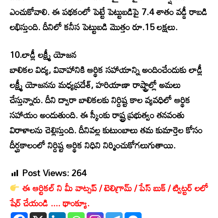
ఎంచుకోవాలి. ఈ పథకంలో పెట్టే పెట్టుబడిపై 7.4 శాతం వడ్డీ రాబడి
లభిస్తుంది. దీనిలో కనీస పెట్టుబడి మొత్తం రూ.15 లక్షలు.
10.లాడ్లీ లక్ష్మీ యోజన
బాలికల విద్య, వివాహానికి ఆర్థిక సహాయాన్ని అందించేందుకు లాడ్లీ
లక్ష్మీ యోజనను మధ్యప్రదేశ్, హరియాణా రాష్ట్రాల్లో అమలు
చేస్తున్నారు. దీని ద్వారా బాలికలకు నిర్దిష్ట కాల వ్యవధిలో ఆర్థిక
సహాయం అందుతుంది. ఈ స్కీంకు రాష్ట్ర ప్రభుత్వం తనవంతు
విరాళాలను చెల్లిస్తుంది. దీనివల్ల కుటుంబాలు తమ కుమార్తెల కోసం
దీర్ఘకాలంలో నిర్దిష్ట ఆర్థిక నిధిని నిర్మించుకోగలుగుతాయి.
Post Views:
264
ఈ ఆర్టికల్ ని మీ వాట్సప్ / టెలిగ్రామ్ / పేస్ బుక్ / ట్విట్టర్ లలో
షేర్ చేయండి .... థాంక్యూ.