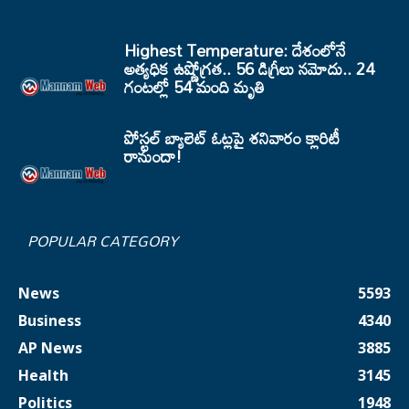
Highest Temperature: దేశంలోనే
అత్యధిక ఉష్ణోగ్రత.. 56 డిగ్రీలు నమోదు.. 24
గంటల్లో 54 మంది మృతి
పోస్టల్ బ్యాలెట్ ఓట్లపై శనివారం క్లారిటీ
రానుందా!
POPULAR CATEGORY
News
5593
Business
4340
AP News
3885
Health
3145
Politics
1948