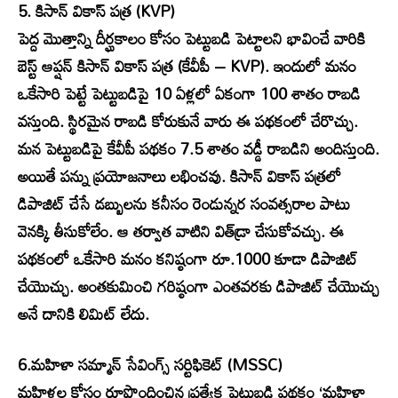
5. కిసాన్ వికాస్ పత్ర (KVP)
పెద్ద మొత్తాన్ని దీర్ఘకాలం కోసం పెట్టుబడి పెట్టాలని భావించే వారికి
బెస్ట్ ఆప్షన్ కిసాన్ వికాస్ పత్ర (కేవీపీ – KVP). ఇందులో మనం
ఒకేసారి పెట్టే పెట్టుబడిపై 10 ఏళ్లలో ఏకంగా 100 శాతం రాబడి
వస్తుంది. స్థిరమైన రాబడి కోరుకునే వారు ఈ పథకంలో చేరొచ్చు.
మన పెట్టుబడిపై కేవీపీ పథకం 7.5 శాతం వడ్డీ రాబడిని అందిస్తుంది.
అయితే పన్ను ప్రయోజనాలు లభించవు. కిసాన్ వికాస్ పత్రలో
డిపాజిట్ చేసే డబ్బులను కనీసం రెండున్నర సంవత్సరాల పాటు
వెనక్కి తీసుకోలేం. ఆ తర్వాత వాటిని విత్‌డ్రా చేసుకోవచ్చు. ఈ
పథకంలో ఒకేసారి మనం కనిష్ఠంగా రూ.1000 కూడా డిపాజిట్
చేయొచ్చు. అంతకుమించి గరిష్ఠంగా ఎంతవరకు డిపాజిట్ చేయొచ్చు
అనే దానికి లిమిట్ లేదు.
6.మహిళా సమ్మాన్ సేవింగ్స్ సర్టిఫికెట్ (MSSC)
మహిళల కోసం రూపొందించిన ప్రత్యేక పెట్టుబడి పథకం ‘మహిళా