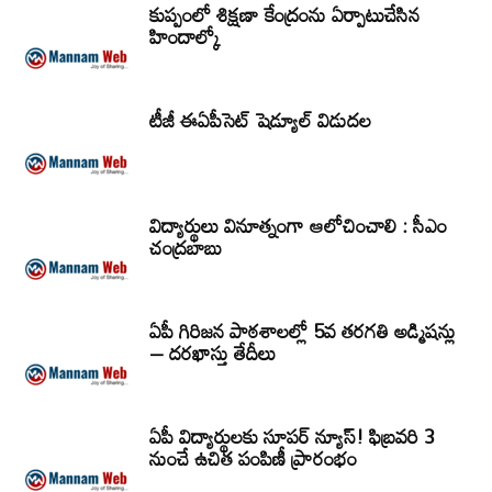
కుప్పంలో శిక్షణా కేంద్రంను ఏర్పాటుచేసిన
హిందాల్కో
టీజీ ఈఏపీసెట్‌ షెడ్యూల్‌ విడుదల
విద్యార్థులు వినూత్నంగా ఆలోచించాలి : సీఎం
చంద్రబాబు
ఏపీ గిరిజన పాఠశాలల్లో 5వ తరగతి అడ్మిషన్లు
– దరఖాస్తు తేదీలు
ఏపీ విద్యార్థులకు సూపర్ న్యూస్! ఫిబ్రవరి 3
నుంచే ఉచిత పంపిణీ ప్రారంభం