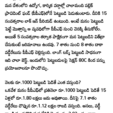
మన దేశంలోని ఉద్యోగ, కార్మిక వర్గాల్లో చాలామంది పబ్లిక్
ప్రావిడెంట్ ఫండ్ (పీపీఎఫ్)లోనే పెట్టుబడి పెడుతుంటారు. దీనికి 15
సంవత్సరాల లాక్ ఇన్ పీరియడ్ ఉంటుంది. అంటే మనం పెట్టుబడి
పెట్టే మొత్తాన్ని ఆ వ్యవధిలోగా పీపీఎఫ్ నుంచి వెనక్కి తీసుకోలేం.
అయితే 5 సంవత్సరాల తర్వాత పాక్షికంగా మన పెట్టుబడిని విత్‌డ్రా
చేసుకుంటే జరిమానాలు ఉండవు. 7 శాతం నుంచి 8 శాతం దాకా
వడ్డీరేటును పీపీఎఫ్ చెల్లిస్తుంది. లాంగ్ టర్మ్‌ పెట్టుబడి సాధనంగా
ఇది చాలా బెస్ట్. ఇందులోని పెట్టుబడులపై సెక్షన్ 80C కింద పన్ను
ప్రయోజనాలనూ పొందొచ్చు.
నెలకు రూ.1000 పెట్టుబడి పెడితే ఎంత వస్తుంది?
ఒకవేళ మనం పీపీఎఫ్‌లో ప్రతినెలా రూ.1000 పెట్టుబడి పెడితే 15
ఏళ్లలో రూ.1.80 లక్షలు జమ అవుతాయి. దీనిపై 7.1 శాతం
వడ్డీరేటు చొప్పున రూ.1.12 లక్షల రాబడి వస్తుంది. అసలు, వడ్డీ