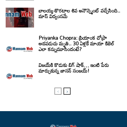
బాలయ్య-కొరటాల శివ అనౌన్స్మెంట్ వచ్చేసింది..
మాస్ విద్వంసమే
Priyanka Chopra: ప్రియాంక చోప్రా
ఆడపడుచు మృతి.. 30 ఏళ్లకే మాయా కిబెల్
ఎలా కన్నుమూసిందంటే?
విజయ్‌కి కొడుకు బిగ్ షాక్… ఇంటి పేరు
మార్చుకున్న జాసన్ సంజయ్!