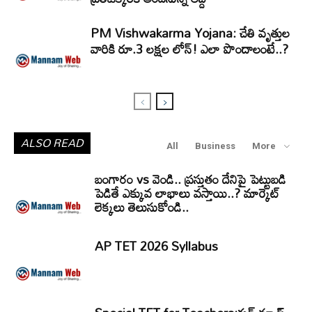
PM Vishwakarma Yojana: చేతి వృత్తుల
వారికి రూ.3 లక్షల లోన్‌! ఎలా పొందాలంటే..?
ALSO READ
All
Business
More
బంగారం vs వెండి.. ప్రస్తుతం దేనిపై పెట్టుబడి
పెడితే ఎక్కువ లాభాలు వస్తాయి..? మార్కెట్
లెక్కలు తెలుసుకోండి..
AP TET 2026 Syllabus