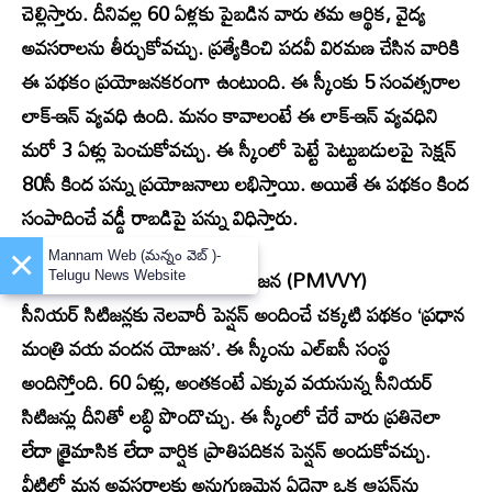
చెల్లిస్తారు. దీనివల్ల 60 ఏళ్లకు పైబడిన వారు తమ ఆర్థిక, వైద్య
అవసరాలను తీర్చుకోవచ్చు. ప్రత్యేకించి పదవీ విరమణ చేసిన వారికి
ఈ పథకం ప్రయోజనకరంగా ఉంటుంది. ఈ స్కీంకు 5 సంవత్సరాల
లాక్-ఇన్ వ్యవధి ఉంది. మనం కావాలంటే ఈ లాక్-ఇన్ వ్యవధిని
మరో 3 ఏళ్లు పెంచుకోవచ్చు. ఈ స్కీంలో పెట్టే పెట్టుబడులపై సెక్షన్
80సీ కింద పన్ను ప్రయోజనాలు లభిస్తాయి. అయితే ఈ పథకం కింద
సంపాదించే వడ్డీ రాబడిపై పన్ను విధిస్తారు.
×
Mannam Web (మన్నం వెబ్ )-
9. ప్రధాన మంత్రి వయ వందన యోజన (PMVVY)
Telugu News Website
సీనియర్ సిటిజన్లకు నెలవారీ పెన్షన్ అందించే చక్కటి పథకం ‘ప్రధాన
మంత్రి వయ వందన యోజన’. ఈ స్కీంను ఎల్‌ఐసీ సంస్థ
అందిస్తోంది. 60 ఏళ్లు, అంతకంటే ఎక్కువ వయసున్న సీనియర్
సిటిజన్లు దీనితో లబ్ధి పొందొచ్చు. ఈ స్కీంలో చేరే వారు ప్రతినెలా
లేదా త్రైమాసిక లేదా వార్షిక ప్రాతిపదికన పెన్షన్ అందుకోవచ్చు.
వీటిలో మన అవసరాలకు అనుగుణమైన ఏదైనా ఒక ఆప్షన్‌ను