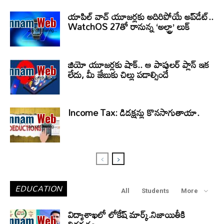
యాపిల్ వాచ్ యూజర్లకు అదిరిపోయే అప్‌డేట్..
WatchOS 27తో రానున్న ‘అల్ట్రా’ లుక్
జియో యూజర్లకు షాక్.. ఆ పాపులర్ ప్లాన్ ఇక
లేదు, మీ జేబుకు చిల్లు పడాల్సిందే
Income Tax: డిడక్షన్లు కొనసాగుతాయా.
EDUCATION
All
Students
More
విద్యాశాఖలో లోకేష్ మార్క్.నిజాయితీకి