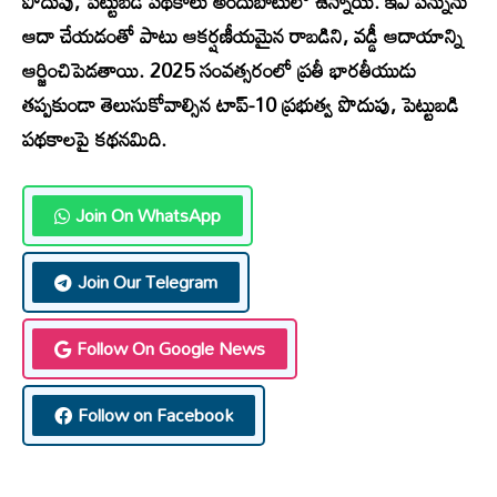
పొదుపు, పెట్టుబడి పథకాలు అందుబాటులో ఉన్నాయి. ఇవి పన్నును
ఆదా చేయడంతో పాటు ఆకర్షణీయమైన రాబడిని, వడ్డీ ఆదాయాన్ని
ఆర్జించిపెడతాయి. 2025 సంవత్సరంలో ప్రతీ భారతీయుడు
తప్పకుండా తెలుసుకోవాల్సిన టాప్-10 ప్రభుత్వ పొదుపు, పెట్టుబడి
పథకాలపై కథనమిది.
Join On WhatsApp
Join Our Telegram
Follow On Google News
Follow on Facebook