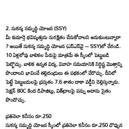
2. సుకన్య సమృద్ధి యోజన (SSY)
మీ కుమార్తె భవిష్యత్తును సురక్షితం చేసుకోవాలని అనుకుంటున్నారా
? అయితే సుకన్య సమృద్ధి యోజన (ఎస్ఎస్‌వై – SSY)లో చేరండి.
10 ఏళ్లలోపు బాలికల పేరుపై మాత్రమే ఈ స్కీంలో పెట్టుబడి
పెట్టొచ్చు. బాలిక ఉన్నత విద్య, వివాహ సమయానికి నిర్దిష్ట మొత్తాన్ని
పొందాలని భావించే తల్లిదండ్రులు ఈ పథకంలో చేరొచ్చు. దీనిలో
పెట్టే పెట్టుబడులపై ప్రస్తుతం 7.6 శాతం దాకా వడ్డీని చెల్లిస్తున్నారు.
సెక్షన్ 80C కింద డిపాజిట్లు, విత్‌డ్రాలపై పన్ను ఆదాను సైతం
పొందొచ్చు.
ప్రతినెలా కనీసం రూ.250
సుకన్య సమృద్ధి యోజన స్కీంలో ప్రతినెలా కనీసం రూ.250 చొప్పున