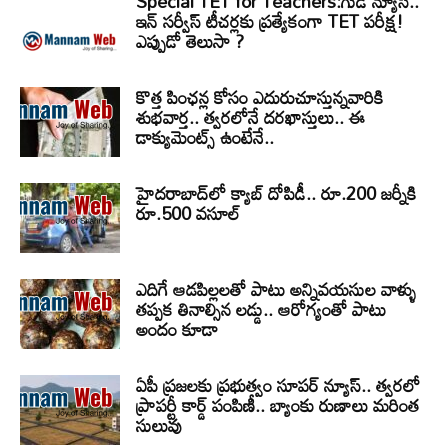
Special TET for Teachers:గుడ్ న్యూస్..
ఇన్ సర్వీస్ టీచర్లకు ప్రత్యేకంగా TET పరీక్ష!
ఎప్పుడో తెలుసా ?
కొత్త పింఛన్ల కోసం ఎదురుచూస్తున్నవారికి
శుభవార్త.. త్వరలోనే దరఖాస్తులు.. ఈ
డాక్యుమెంట్స్ ఉంటేనే..
హైదరాబాద్‌లో క్యాబ్‌ దోపిడీ.. రూ.200 జర్నీకి
రూ.500 వసూల్
ఎదిగే ఆడపిల్లలతో పాటు అన్నివయసుల వాళ్ళు
తప్పక తినాల్సిన లడ్డు.. ఆరోగ్యంతో పాటు
అందం కూడా
ఏపీ ప్రజలకు ప్రభుత్వం సూపర్ న్యూస్.. త్వరలో
ప్రాపర్టీ కార్డ్ పంపిణీ.. బ్యాంకు రుణాలు మరింత
సులువు