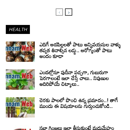
HEALTH
ఎదిగే ఆడపిల్లలతో పాటు అన్నివయసుల వాళ్ళు
తప్పక తినాల్సిన లడ్డు.. ఆరోగ్యంతో పాటు
అందం కూడా
ఎండల్లోనూ పుదీనా పచ్చగా, గుబురుగా
పెరగాలంటే ఇలా చేస్తే చాలు.. నిపుణుల
అదిరిపోయే చిట్కాలు..
చెరకు పాలలో పొంచి ఉన్న ప్రమాదం..! తాగే
ముందు ఈ విషయాలను గుర్తుంచుకోండి..
సబ్జా గింజలు ఇలా తీసుకుంటే మధుమేహం