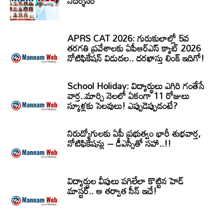
నిదర్శనం
APRS CAT 2026: గురుకులాల్లో 5వ
తరగతి ప్రవేశాలకు ఏపీఆర్‌ఎస్‌ క్యాట్‌ 2026
నోటిఫికేషన్‌ విడుదల.. దరఖాస్తు లింక్‌ ఇదిగో!
School Holiday: విద్యార్థులు ఎగిరి గంతేసే
వార్త..మార్చి నెలలో ఏకంగా 11 రోజులు
స్కూళ్లకు సెలవులు! ఎప్పుడెప్పుడంటే?
నిరుద్యోగులకు ఏపీ ప్రభుత్వం భారీ శుభవార్త,
నోటిఫికేషన్లు – డీఎస్సీతో సహా..!!
విద్యార్ధుల వీపులు పగిలేలా కొట్టిన హెడ్
మాస్టర్.. ఆ తర్వాత సీన్‌ ఇదే!