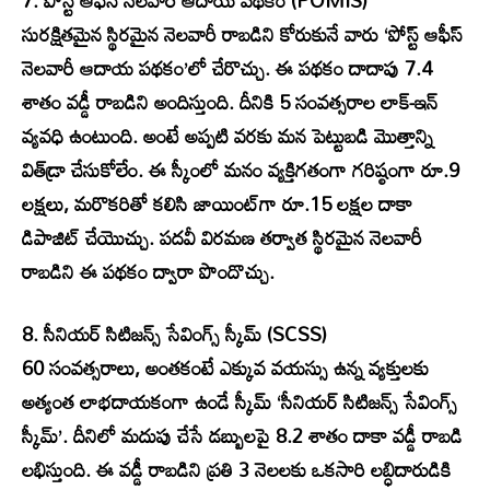
7. పోస్ట్ ఆఫీస్ నెలవారీ ఆదాయ పథకం (POMIS)
సురక్షితమైన స్థిరమైన నెలవారీ రాబడిని కోరుకునే వారు ‘పోస్ట్ ఆఫీస్
నెలవారీ ఆదాయ పథకం’లో చేరొచ్చు. ఈ పథకం దాదాపు 7.4
శాతం వడ్డీ రాబడిని అందిస్తుంది. దీనికి 5 సంవత్సరాల లాక్-ఇన్
వ్యవధి ఉంటుంది. అంటే అప్పటి వరకు మన పెట్టుబడి మొత్తాన్ని
విత్‌డ్రా చేసుకోలేం. ఈ స్కీంలో మనం వ్యక్తిగతంగా గరిష్ఠంగా రూ.9
లక్షలు, మరొకరితో కలిసి జాయింట్‌గా రూ.15 లక్షల దాకా
డిపాజిట్ చేయొచ్చు. పదవీ విరమణ తర్వాత స్థిరమైన నెలవారీ
రాబడిని ఈ పథకం ద్వారా పొందొచ్చు.
8. సీనియర్ సిటిజన్స్ సేవింగ్స్ స్కీమ్ (SCSS)
60 సంవత్సరాలు, అంతకంటే ఎక్కువ వయస్సు ఉన్న వ్యక్తులకు
అత్యంత లాభదాయకంగా ఉండే స్కీమ్ ‘సీనియర్ సిటిజన్స్ సేవింగ్స్
స్కీమ్’. దీనిలో మదుపు చేసే డబ్బులపై 8.2 శాతం దాకా వడ్డీ రాబడి
లభిస్తుంది. ఈ వడ్డీ రాబడిని ప్రతి 3 నెలలకు ఒకసారి లబ్ధిదారుడికి