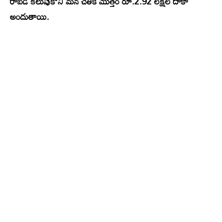
రాబడి కలుపుకొని మన చేతికి మొత్తం రూ.2.92 లక్షల దాకా
అందుతాయి.