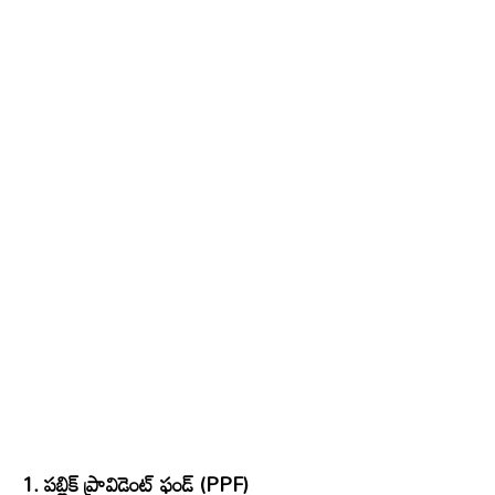
1. పబ్లిక్ ప్రావిడెంట్ ఫండ్ (PPF)