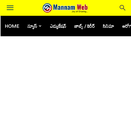
HOME
న్యూస్
ఎడ్యుకేషన్
జాబ్స్ / కెరీర్
సినిమా
ఆరోగ