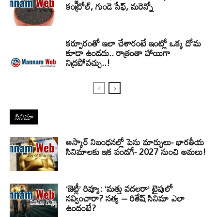
కంట్రోల్, గుండె సేఫ్, మరెన్నో
కర్పూరంతో ఇలా చేశారంటే ఇంట్లో ఒక్క దోమ
కూడా ఉండదు.. రాత్రంతా హాయిగా
నిద్రపోవచ్చు..!
సినిమా
ఆస్కార్ నిబంధనల్లో పెను మార్పులు- భారతీయ
సినిమాలకు ఇక పండగే- 2027 నుంచి అమలు!
‘జెట్లీ’ రివ్యూ: ‘మత్తు వదలరా’ టైపులో
నవ్వించారా? సత్య – రితేష్ సినిమా ఎలా
ఉందంటే?