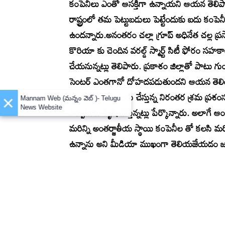
కంపెనీలు ఎంతో ఆసక్తిగా ఉన్నాయని ఆయన తెలిపా
రాష్ట్రంలో తమ పెట్టుబడులు పెట్టేందుకు ఐదు క
ఉందన్నారు.అనంతరం చల్లా గ్రూప్ అధినేత చల్ల ప్ర
కొరియా కు చెందిన వరల్డ్ స్మార్ట్ సిటీ ఫోరం సహక
చేయనున్నట్లు తెలిపారు. ప్రకాశం జిల్లాతో పాటు గు
సెంటర్ ఎంతగానో దోహదపడుతుందని ఆయన తెలియజేశా
చంద్రబాబు నాయుడు చేస్తున్న నిరంతర శ్రమ ప్రశ
×
Mannam Web (మన్నం వెబ్ )- Telugu
ఏర్పాటుకు కృషి చేస్తున్నట్లు పేర్కొన్నారు. అలాగే 
News Website
మరిన్ని అంతర్జాతీయ స్థాయి కంపెనీల తో కలసి మరిన్ని 
ఉన్నాను అని మీడియా ముఖంగా తెలియజేయడం జర