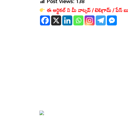
Post Views:
138
ఈ ఆర్టికల్ ని మీ వాట్సప్ / టెలిగ్రామ్ / పేస్ బు