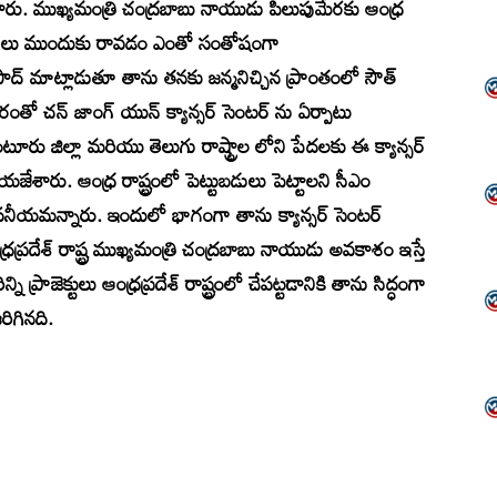
రు. ముఖ్యమంత్రి చంద్రబాబు నాయుడు పిలుపుమేరకు ఆంధ్ర
ంపెనీలు ముందుకు రావడం ఎంతో సంతోషంగా
సాద్ మాట్లాడుతూ తాను తనకు జన్మనిచ్చిన ప్రాంతంలో సౌత్
ారంతో చన్ జాంగ్ యున్ క్యాన్సర్ సెంటర్ ను ఏర్పాటు
ంటూరు జిల్లా మరియు తెలుగు రాష్ట్రాల లోని పేదలకు ఈ క్యాన్సర్
రు. ఆంధ్ర రాష్ట్రంలో పెట్టుబడులు పెట్టాలని సీఎం
ంసనీయమన్నారు. ఇందులో భాగంగా తాను క్యాన్సర్ సెంటర్
ఆంధ్రప్రదేశ్ రాష్ట్ర ముఖ్యమంత్రి చంద్రబాబు నాయుడు అవకాశం ఇస్తే
ప్రాజెక్టులు ఆంధ్రప్రదేశ్ రాష్ట్రంలో చేపట్టడానికి తాను సిద్ధంగా
ిగినది.