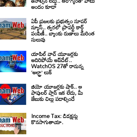
తినాల్సిన లడ్డు.. ఆరోగ్యంతో పాటు
అందం కూడా
ఏపీ ప్రజలకు ప్రభుత్వం సూపర్
న్యూస్.. త్వరలో ప్రాపర్టీ కార్డ్
పంపిణీ.. బ్యాంకు రుణాలు మరింత
సులువు
యాపిల్ వాచ్ యూజర్లకు
అదిరిపోయే అప్‌డేట్..
WatchOS 27తో రానున్న
‘అల్ట్రా’ లుక్
జియో యూజర్లకు షాక్.. ఆ
పాపులర్ ప్లాన్ ఇక లేదు, మీ
జేబుకు చిల్లు పడాల్సిందే
Income Tax: డిడక్షన్లు
కొనసాగుతాయా.