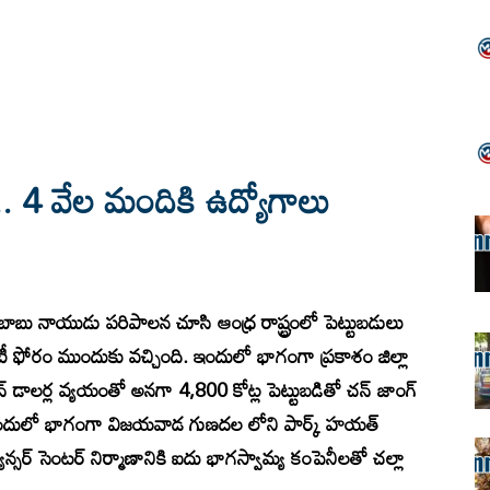
ర్.. 4 వేల మందికి ఉద్యోగాలు
ంద్రబాబు నాయుడు పరిపాలన చూసి ఆంధ్ర రాష్ట్రంలో పెట్టుబడులు
్ సిటీ ఫోరం ముందుకు వచ్చింది. ఇందులో భాగంగా ప్రకాశం జిల్లా
 డాలర్ల వ్యయంతో అనగా 4,800 కోట్ల పెట్టుబడితో చన్ జాంగ్
ది .ఇందులో భాగంగా విజయవాడ గుణదల లోని పార్క్ హయత్
్సర్ సెంటర్ నిర్మాణానికి ఐదు భాగస్వామ్య కంపెనీలతో చల్లా