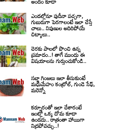
అందం కూడా
ఎండల్లోనూ పుదీనా పచ్చగా,
గుబురుగా పెరగాలంటే ఇలా చేస్తే
చాలు.. నిపుణుల అదిరిపోయే
చిట్కాలు..
చెరకు పాలలో పొంచి ఉన్న
ప్రమాదం..! తాగే ముందు ఈ
విషయాలను గుర్తుంచుకోండి..
సబ్జా గింజలు ఇలా తీసుకుంటే
మధుమేహం కంట్రోల్, గుండె సేఫ్,
మరెన్నో
కర్పూరంతో ఇలా చేశారంటే
ఇంట్లో ఒక్క దోమ కూడా
ఉండదు.. రాత్రంతా హాయిగా
నిద్రపోవచ్చు..!