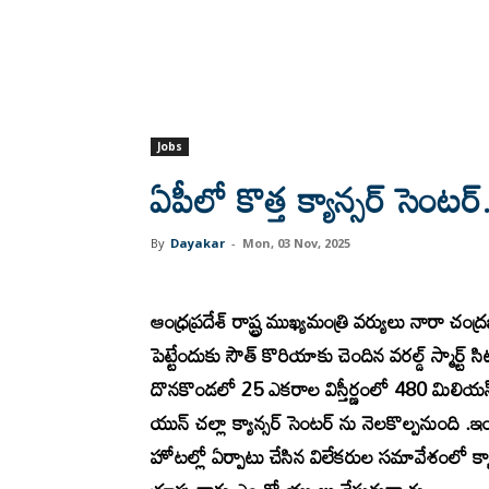
Jobs
ఏపీలో కొత్త క్యాన్సర్ సెంట
By
Dayakar
-
Mon, 03 Nov, 2025
ఆంధ్రప్రదేశ్ రాష్ట్ర ముఖ్యమంత్రి వర్యులు నారా చ
పెట్టేందుకు సౌత్ కొరియాకు చెందిన వరల్డ్ స్మార్ట
దొనకొండలో 25 ఎకరాల విస్తీర్ణంలో 480 మిలియన్
యున్ చల్లా క్యాన్సర్ సెంటర్ ను నెలకొల్పనుం
హోటల్లో ఏర్పాటు చేసిన విలేకరుల సమావేశంలో క్యాన