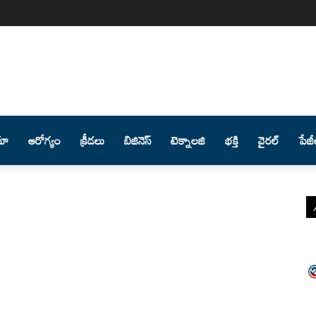
మా
ఆరోగ్యం
క్రీడలు
బిజినెస్
టెక్నాలజి
భక్తి
వైరల్
పేజీ