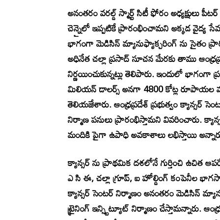
అనంతరం వరల్డ్ స్మార్ట్ సిటీ ఫోరం అధ్యక్షులు పీట
చెన్నైలో ఇప్పటికే ప్రారంభించామని అక్కడ వైద్య సే
భాగంగా మెడిసిన్ మ్యానుఫ్యాక్చరింగ్ ను సైతం ప
అధినేత చల్లా ప్రసాద్ సూచన మేరకు తాము ఆంధ్రప్ర
నిర్ణయించుకున్నట్లు తెలిపారు. ఇందులో భాగంగా ప
మిలియన్ డాలర్స్ అనగా 4800 కోట్ల రూపాయల వ్యయ
తెలియజేశారు. ఆంధ్రప్రదేశ్ ప్రభుత్వం క్యాన్సర్
నిర్మాణ పనులు ప్రారంభిస్తామని వివరించారు. క్యాన
మందికి పైగా ఉపాధి అవకాశాలు లభిస్తాయి అన్నార
క్యాన్సర్ ను ప్రాథమిక దశలోనే గుర్తించి ఉచిత ఆప
ఎ సి ఈ, చల్లా గ్రూప్, ఐ హోల్డింగ్ కంపెనీల భాగస్వా
క్యాన్సర్ సెంటర్ నిర్మాణం అనంతరం మెడిసిన్ మ్యానుఫ్య
ట్రైనింగ్ ఇన్స్టిట్యూట్ నిర్మాణం చేస్తామన్నారు. ఆం