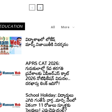
EDUCATION
All
More
విద్యాశాఖలో లోకేష్
మార్క్.నిజాయితీకి నిదర్శనం
APRS CAT 2026:
గురుకులాల్లో 5వ తరగతి
ప్రవేశాలకు ఏపీఆర్‌ఎస్‌ క్యాట్‌
2026 నోటిఫికేషన్‌ విడుదల..
దరఖాస్తు లింక్‌ ఇదిగో!
School Holiday: విద్యార్థులు
ఎగిరి గంతేసే వార్త..మార్చి నెలలో
ఏకంగా 11 రోజులు స్కూళ్లకు
సెలవులు! ఎప్పుడెప్పుడంటే?