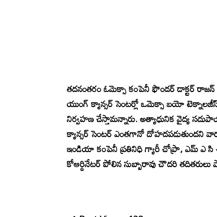
తదనంతరం ఓమెక్సా కంపెనీ ఫౌండర్ డాక్టర్ రాజన్ గా
యుంగ్ క్యాన్సర్ సెంటర్లో ఒమెక్సా బయో టెక్నాలజీస్ త
నిర్వహణ చేస్తామన్నారు. అత్యాధునిక వైద్య సదుపాయ
క్యాన్సర్ సెంటర్ ఎంతగానో దోహదపడుతుందని వారు 
ఇండియా కంపెనీ ప్రతినిధి గ్యారీ చోప్రా, ఎమ్ ఎ సి
కోఆర్డినేటర్ పోలిన సుబ్బారావు చౌదరి తదితరులు పా