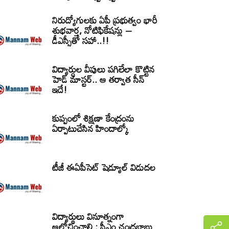
నిరుద్యోగులకు ఏపీ ప్రభుత్వం భారీ
శుభవార్త, నోటిఫికేషన్లు –
డీఎస్సీతో సహా..!!
విద్యార్ధుల వీపులు పగిలేలా కొట్టిన
హెడ్ మాస్టర్.. ఆ తర్వాత సీన్‌
ఇదే!
కుప్పంలో శిక్షణా కేంద్రంను
ఏర్పాటుచేసిన హిందాల్కో
టీజీ ఈఏపీసెట్‌ షెడ్యూల్‌ విడుదల
విద్యార్థులు వినూత్నంగా
ఆలోచించాలి : సీఎం చంద్రబాబు