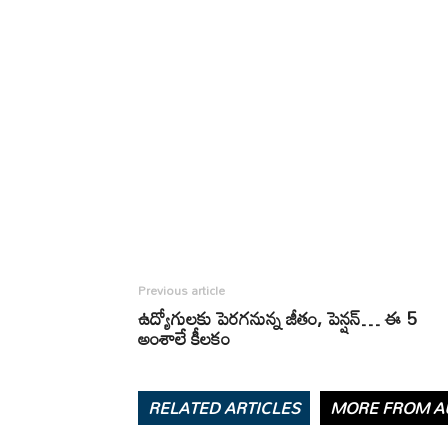
Previous article
ఉద్యోగులకు పెరగనున్న జీతం, పెన్షన్… ఈ 5
అంశాలే కీలకం
RELATED ARTICLES
MORE FROM A