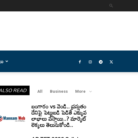
లు
ALSO READ
All
Business
More
బంగారం vs వెండి.. ప్రస్తుతం
దేనిపై పెట్టుబడి పెడితే ఎక్కువ
లాభాలు వస్తాయి..? మార్కెట్
లెక్కలు తెలుసుకోండి..