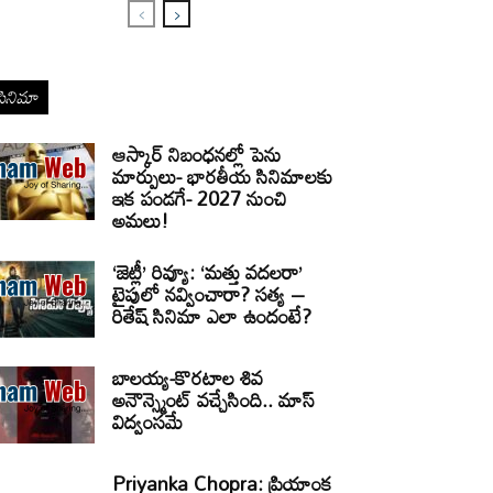
సినిమా
ఆస్కార్ నిబంధనల్లో పెను
మార్పులు- భారతీయ సినిమాలకు
ఇక పండగే- 2027 నుంచి
అమలు!
‘జెట్లీ’ రివ్యూ: ‘మత్తు వదలరా’
టైపులో నవ్వించారా? సత్య –
రితేష్ సినిమా ఎలా ఉందంటే?
బాలయ్య-కొరటాల శివ
అనౌన్స్మెంట్ వచ్చేసింది.. మాస్
విద్వంసమే
Priyanka Chopra: ప్రియాంక