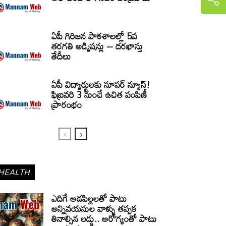
ఏపీ గిరిజన పాఠశాలల్లో 5వ
తరగతి అడ్మిషన్లు – దరఖాస్తు
తేదీలు
ఏపీ విద్యార్థులకు సూపర్ న్యూస్!
ఫిబ్రవరి 3 నుంచే ఉచిత పంపిణీ
ప్రారంభం
HEALTH
ఎదిగే ఆడపిల్లలతో పాటు
అన్నివయసుల వాళ్ళు తప్పక
తినాల్సిన లడ్డు.. ఆరోగ్యంతో పాటు