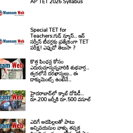
AP TET 2026 Syllabus
Special TET for
Teachers:గుడ్ న్యూస్.. ఇన్
సర్వీస్ టీచర్లకు ప్రత్యేకంగా TET
పరీక్ష! ఎప్పుడో తెలుసా ?
కొత్త పింఛన్ల కోసం
ఎదురుచూస్తున్నవారికి శుభవార్త..
త్వరలోనే దరఖాస్తులు.. ఈ
డాక్యుమెంట్స్ ఉంటేనే..
హైదరాబాద్‌లో క్యాబ్‌ దోపిడీ..
రూ.200 జర్నీకి రూ.500 వసూల్
ఎదిగే ఆడపిల్లలతో పాటు
అన్నివయసుల వాళ్ళు తప్పక