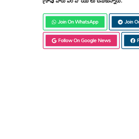
గ్రూపు వారు ఎం వో యు లు చేసుకున్నారు.
Join On WhatsApp
Join O
Follow On Google News