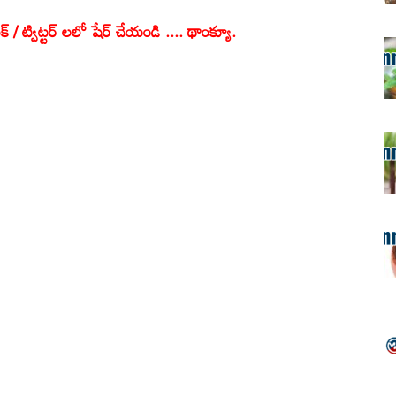
క్ / ట్విట్టర్ లలో షేర్ చేయండి .... థాంక్యూ.