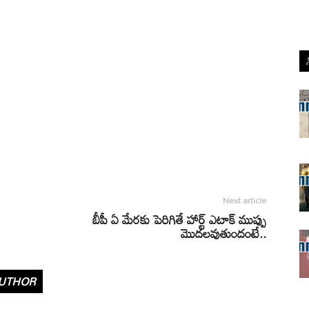
Next article
బీపీ ఏ మేరకు పెరిగితే హార్ట్ ఎటాక్ ముప్పు
మొదలవుతుందంటే..
UTHOR