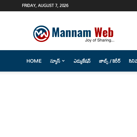
FRIDAY, AUGUST 7, 2026
Mannam
Web
(మన్నం
వెబ్
)-
Telugu
HOME
న్యూస్
ఎడ్యుకేషన్
జాబ్స్ / కెరీర్
సిని
News
Website