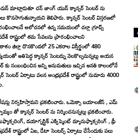
ర్ చున్ మాట్లాడుతూ చన్ జాంగ్ యున్ క్యాన్సర్ సెంటర్ ను
వలు కొనసాగుతున్నాయని తెలిపారు. క్యాన్సర్ సెంటర్ విస్తరణలో
్రారంభించాలనే ఆలోచనలో ఉన్న సమయంలో చల్లా గ్రూప్స్
దేశ్ రాష్ట్రంలో తమ సేవలను ప్రారంభించాలని
్రకాశం జిల్లా దొనకొండలో 25 ఎకరాల విస్తీర్ణంలో 480
ంతో అతిపెద్ద క్యాన్సర్ సెంటర్ను నెలకొల్పనున్నట్లు ఆయన
 సెంటర్ కు సంబంధించిన అన్ని అనుమతులు ఇచ్చిన అనతి కాలంలోనే
్సర్ సెంటర్ ఏర్పాటు వలన ఆంధ్రప్రదేశ్ రాష్ట్రంలో సుమారు 4000
ు.
రేషన్లు నిర్వహిస్తామని ప్రకటించారు. ఒమెక్సా బయాలజీస్ , ఎమ్
మ్యం తో క్యాన్సర్ సెంటర్ ను నిర్మించనున్నట్లు ప్రకటించారు.
ాక్చరింగ్, డయాగ్నస్టిక్ ఎక్విప్మెంట్ మ్యానుఫ్యాక్చరింగ్ , ఫ్రీ
ధ్రప్రదేశ్ రాష్ట్రంలో ఏఐ, డేటా సెంటర్స్ ఏర్పాటు చేసేందుకు పలు