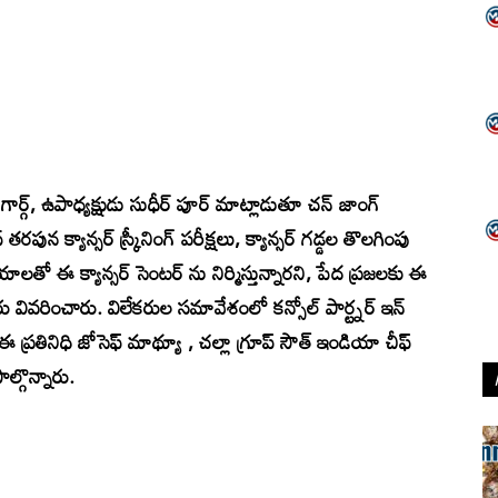
ర్గ్, ఉపాధ్యక్షుడు సుధీర్ పూర్ మాట్లాడుతూ చన్ జాంగ్
రపున క్యాన్సర్ స్క్రీనింగ్ పరీక్షలు, క్యాన్సర్ గడ్డల తొలగింపు
ాలతో ఈ క్యాన్సర్ సెంటర్ ను నిర్మిస్తున్నారని, పేద ప్రజలకు ఈ
వివరించారు. విలేకరుల సమావేశంలో కన్సోల్ పార్ట్నర్ ఇన్
 ఈ ప్రతినిధి జోసెఫ్ మాథ్యూ , చల్లా గ్రూప్ సౌత్ ఇండియా చీఫ్
ల్గొన్నారు.