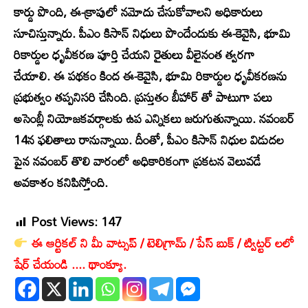
కార్డు పొంది, ఈ-క్రాపులో నమోదు చేసుకోవాలని అధికారులు
సూచిస్తున్నారు. పీఎం కిసాన్ నిధులు పొందేందుకు ఈ-కెవైసి, భూమి
రికార్డుల ధృవీకరణ పూర్తి చేయని రైతులు వీలైనంత త్వరగా
చేయాలి. ఈ పథకం కింద ఈ-కెవైసి, భూమి రికార్డుల ధృవీకరణను
ప్రభుత్వం తప్పనిసరి చేసింది. ప్రస్తుతం బీహార్ తో పాటుగా పలు
అసెంబ్లీ నియోజకవర్గాలకు ఉప ఎన్నికలు జరుగుతున్నాయి. నవంబర్
14న ఫలితాలు రానున్నాయి. దీంతో, పీఎం కిసాన్ నిధుల విడుదల
పైన నవంబర్ తొలి వారంలో అధికారికంగా ప్రకటన వెలువడే
అవకాశం కనిపిస్తోంది.
Post Views:
147
ఈ ఆర్టికల్ ని మీ వాట్సప్ / టెలిగ్రామ్ / పేస్ బుక్ / ట్విట్టర్ లలో
షేర్ చేయండి .... థాంక్యూ.