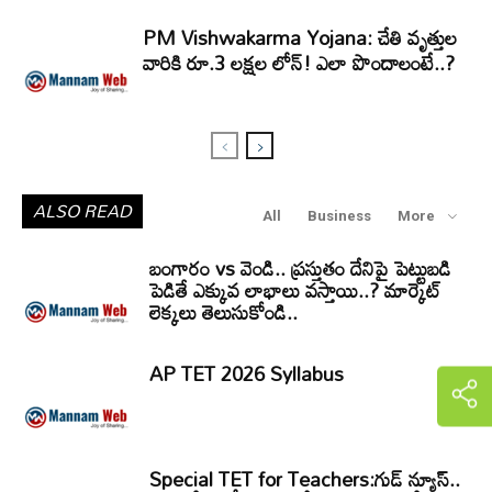
PM Vishwakarma Yojana: చేతి వృత్తుల
వారికి రూ.3 లక్షల లోన్‌! ఎలా పొందాలంటే..?
ALSO READ
All
Business
More
బంగారం vs వెండి.. ప్రస్తుతం దేనిపై పెట్టుబడి
పెడితే ఎక్కువ లాభాలు వస్తాయి..? మార్కెట్
లెక్కలు తెలుసుకోండి..
AP TET 2026 Syllabus
Special TET for Teachers:గుడ్ న్యూస్..