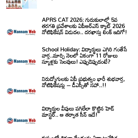
APRS CAT 2026: గురుకులాల్లో 5వ
తరగతి ప్రవేశాలకు ఏపీఆర్‌ఎస్‌ క్యాట్‌ 2026
నోటిఫికేషన్‌ విడుదల.. దరఖాస్తు లింక్‌ ఇదిగో!
School Holiday: విద్యార్థులు ఎగిరి గంతేసే
వార్త..మార్చి నెలలో ఏకంగా 11 రోజులు
స్కూళ్లకు సెలవులు! ఎప్పుడెప్పుడంటే?
నిరుద్యోగులకు ఏపీ ప్రభుత్వం భారీ శుభవార్త,
నోటిఫికేషన్లు – డీఎస్సీతో సహా..!!
విద్యార్ధుల వీపులు పగిలేలా కొట్టిన హెడ్
మాస్టర్.. ఆ తర్వాత సీన్‌ ఇదే!