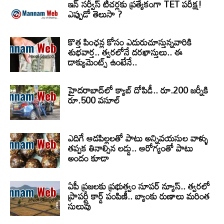
ఇన్ సర్వీస్ టీచర్లకు ప్రత్యేకంగా TET పరీక్ష!
ఎప్పుడో తెలుసా ?
కొత్త పింఛన్ల కోసం ఎదురుచూస్తున్నవారికి
శుభవార్త.. త్వరలోనే దరఖాస్తులు.. ఈ
డాక్యుమెంట్స్ ఉంటేనే..
హైదరాబాద్‌లో క్యాబ్‌ దోపిడీ.. రూ.200 జర్నీకి
రూ.500 వసూల్
ఎదిగే ఆడపిల్లలతో పాటు అన్నివయసుల వాళ్ళు
తప్పక తినాల్సిన లడ్డు.. ఆరోగ్యంతో పాటు
అందం కూడా
ఏపీ ప్రజలకు ప్రభుత్వం సూపర్ న్యూస్.. త్వరలో
ప్రాపర్టీ కార్డ్ పంపిణీ.. బ్యాంకు రుణాలు మరింత
సులువు