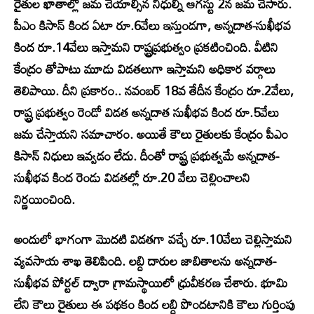
రైతుల ఖాతాల్లో జమ చేయాల్సిన నిధుల్ని ఆగస్టు 2న జమ చేసారు.
పీఎం కిసాన్‌ కింద ఏటా రూ.6వేలు ఇస్తుండగా, అన్నదాత-సుఖీభవ
కింద రూ.14వేలు ఇస్తామని రాష్ట్రప్రభుత్వం ప్రకటించింది. వీటిని
కేంద్రం తోపాటు మూడు విడతలుగా ఇస్తామని అధికార వర్గాలు
తెలిపాయి. దీని ప్రకారం.. నవంబర్ 18వ తేదీన కేంద్రం రూ.2వేలు,
రాష్ట్ర ప్రభుత్వం రెండో విడత అన్నదాత సుఖీభవ కింద రూ.5వేలు
జమ చేస్తాయని సమాచారం. అయితే కౌలు రైతులకు కేంద్రం పీఎం
కిసాన్‌ నిధులు ఇవ్వడం లేదు. దీంతో రాష్ట్ర ప్రభుత్వమే అన్నదాత-
సుఖీభవ కింద రెండు విడతల్లో రూ.20 వేలు చెల్లించాలని
నిర్ణయించింది.
అందులో భాగంగా మొదటి విడతగా వచ్చే రూ.10వేలు చెల్లిస్తామని
వ్యవసాయ శాఖ తెలిపింది. లబ్ది దారుల జాబితాలను అన్నదాత-
సుఖీభవ పోర్టల్‌ ద్వారా గ్రామస్థాయిలో ధ్రువీకరణ చేశారు. భూమి
లేని కౌలు రైతులు ఈ పథకం కింద లబ్ధి పొందటానికి కౌలు గుర్తింపు