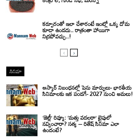
కంట్రోల్, గుండె సేఫ్, మరెన్నో
కర్పూరంతో ఇలా చేశారంటే ఇంట్లో ఒక్క దోమ
కూడా ఉండదు.. రాత్రంతా హాయిగా
నిద్రపోవచ్చు..!
సినిమా
ఆస్కార్ నిబంధనల్లో పెను మార్పులు- భారతీయ
సినిమాలకు ఇక పండగే- 2027 నుంచి అమలు!
‘జెట్లీ’ రివ్యూ: ‘మత్తు వదలరా’ టైపులో
నవ్వించారా? సత్య – రితేష్ సినిమా ఎలా
ఉందంటే?