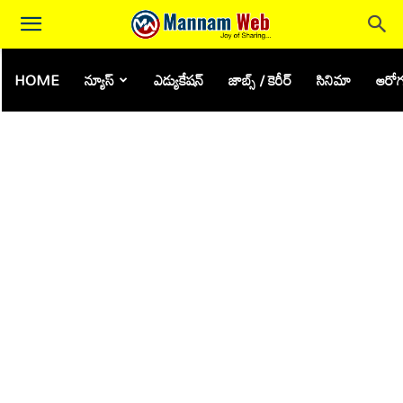
HOME
న్యూస్
ఎడ్యుకేషన్
జాబ్స్ / కెరీర్
సినిమా
ఆరోగ