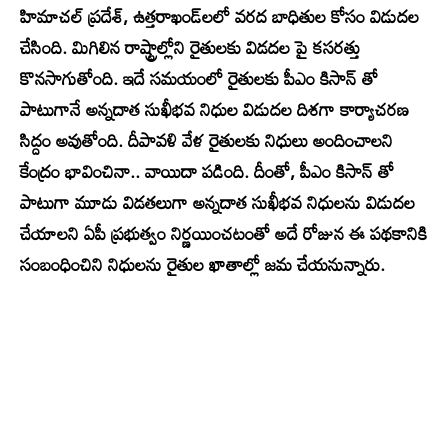
హిమాచల్ ప్రదేశ్, ఉత్తరాఖండ్‌లలో వరద బాధితుల కోసం విడుదల
చేసింది. మిగిలిన రాష్ట్రాల్లోని రైతులకు విడదల పై కసరత్తు
కొనసాగుతోంది. ఇదే సమయంలో రైతులకు పీఎం కిసాన్ తో
పాటుగానే అన్నదాత సుఖీభవ నిధుల విడుదల దిశగా కార్యాచరణ
సిద్దం అవుతోంది. దీపావళి వేళ రైతులకు నిధులు అందించాలని
కేంద్రం భావించినా.. వాయిదా పడింది. దీంతో, పీఎం కిసాన్ తో
పాటుగా మూడు విడతలుగా అన్నదాత సుఖీభవ నిధులను విడుదల
చేయాలని ఏపీ ప్రభుత్వం నిర్ణయించటంతో అదే రోజున ఈ పథకానికి
సంబంధించిని నిధులను రైతుల ఖాతాల్లో జమ చేయనున్నారు.