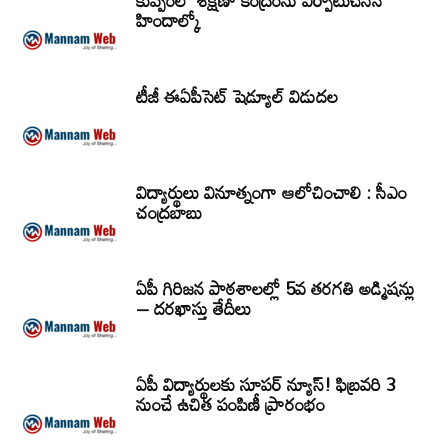
కుప్పంలో శిక్షణా కేంద్రంను ఏర్పాటుచేసిన
హిందాల్కో
టీజీ ఈఏపీసెట్‌ షెడ్యూల్‌ విడుదల
విద్యార్థులు వినూత్నంగా ఆలోచించాలి : సీఎం
చంద్రబాబు
ఏపీ గిరిజన పాఠశాలల్లో 5వ తరగతి అడ్మిషన్లు
– దరఖాస్తు తేదీలు
ఏపీ విద్యార్థులకు సూపర్ న్యూస్! ఫిబ్రవరి 3
నుంచే ఉచిత పంపిణీ ప్రారంభం