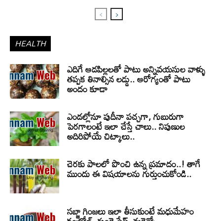
HEALTH
ఎదిగే ఆడపిల్లలతో పాటు అన్నివయసుల వాళ్ళు
తప్పక తినాల్సిన లడ్డు.. ఆరోగ్యంతో పాటు
అందం కూడా
ఎండల్లోనూ పుదీనా పచ్చగా, గుబురుగా
పెరగాలంటే ఇలా చేస్తే చాలు.. నిపుణుల
అదిరిపోయే చిట్కాలు..
చెరకు పాలలో పొంచి ఉన్న ప్రమాదం..! తాగే
ముందు ఈ విషయాలను గుర్తుంచుకోండి..
సబ్జా గింజలు ఇలా తీసుకుంటే మధుమేహం