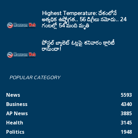
Highest Temperature: దేశంలోనే
అత్యధిక ఉష్ణోగ్రత.. 56 డిగ్రీలు నమోదు.. 24
గంటల్లో 54 మంది మృతి
పోస్టల్ బ్యాలెట్ ఓట్లపై శనివారం క్లారిటీ
రానుందా!
POPULAR CATEGORY
News
5593
Business
4340
AP News
3885
Health
3145
Politics
1948