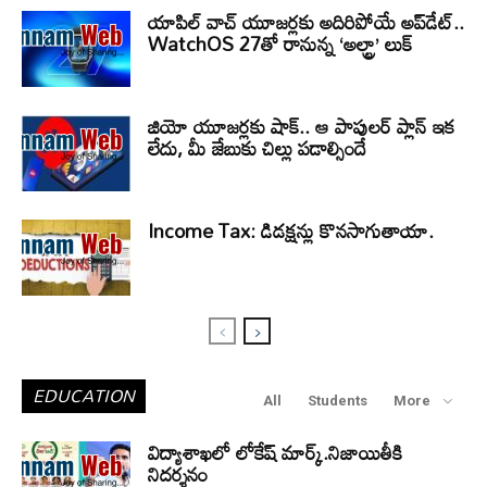
యాపిల్ వాచ్ యూజర్లకు అదిరిపోయే అప్‌డేట్..
WatchOS 27తో రానున్న ‘అల్ట్రా’ లుక్
జియో యూజర్లకు షాక్.. ఆ పాపులర్ ప్లాన్ ఇక
లేదు, మీ జేబుకు చిల్లు పడాల్సిందే
Income Tax: డిడక్షన్లు కొనసాగుతాయా.
EDUCATION
All
Students
More
విద్యాశాఖలో లోకేష్ మార్క్.నిజాయితీకి
నిదర్శనం