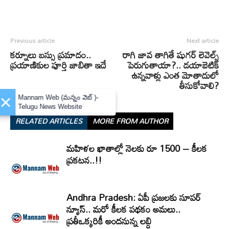
Previous article
Next article
కర్నూలు బస్సు ప్రమాదం..
రాగి జావ తాగితే షుగర్‌ లెవెల్స్‌
ప్రయాణికుల పూర్తి జాబితా ఇదే
పెరుగుతాయా?.. డయాబెటిక్‌
ఉన్నవాళ్లు ఎంత మోతాదులో
తీసుకోవాలి?
×
Mannam Web (మన్నం వెబ్ )-
Telugu News Website
RELATED ARTICLES
MORE FROM AUTHOR
మహిళల ఖాతాల్లో నెలకు రూ 1500 – కీలక
ప్రకటన..!!
Andhra Pradesh: ఏపీ ప్రజలకు సూపర్
న్యూస్.. మరో కీలక పథకం అమలు..
ప్రతీఒక్కరికీ అందనున్న లబ్ది