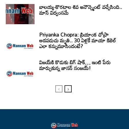
బాలయ్య-కొరటాల శివ అనౌన్స్మెంట్ వచ్చేసింది..
మాస్ విద్వంసమే
Priyanka Chopra: ప్రియాంక చోప్రా
ఆడపడుచు మృతి.. 30 ఏళ్లకే మాయా కిబెల్
ఎలా కన్నుమూసిందంటే?
విజయ్‌కి కొడుకు బిగ్ షాక్… ఇంటి పేరు
మార్చుకున్న జాసన్ సంజయ్!