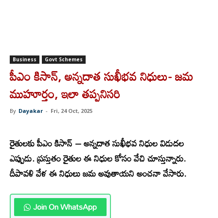
Business
Govt Schemes
పీఎం కిసాన్, అన్నదాత సుఖీభవ నిధులు- జమ
ముహూర్తం, ఇలా తప్పనిసరి
By
Dayakar
-
Fri, 24 Oct, 2025
రై
తులకు పీఎం కిసాన్ – అన్నదాత సుఖీభవ నిధుల విడుదల
ఎప్పుడు. ప్రస్తుతం రైతుల ఈ నిధుల కోసం వేచి చూస్తున్నారు.
దీపావళి వేళ ఈ నిధులు జమ అవుతాయని అంచనా వేసారు.
Join On WhatsApp