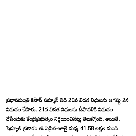
ప్రధానమంత్రి కిసాన్‌ సమ్మాన్‌ నిధి 20వ విడత నిధులను ఆగస్టు 2న
విడుదల చేసారు. 21వ విడత నిధులను దీపావళికి విడుదల
చేసేందుకు కేంద్రప్రభుత్వం నిర్ణయించినట్లు తెలుస్తోంది. అయితే,
షెడ్యూల్‌ ప్రకారం ఈ ఏప్రిల్‌-జూలై మధ్య 41.58 లక్షల మంది