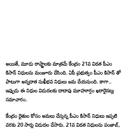
అయితే, మూడు రాష్ట్రాలకు మాత్రమే కేంద్రం 21వ విడత పీఎం
కిసాన్ నిధులను మంజూరు చేసింది. ఏపీ ప్రభుత్వం పీఎం కిసాన్ తో
పాటుగా అన్నదాత సుఖీభవ నిధులు జమ చేయనుంది. కాగా..
ఇప్పుడు ఈ నిధుల విడుదలకు దాదాపు మూహూర్తం ఖరారైనట్లు
సమాచారం.
కేంద్రం రైతుల కోసం అమలు చేస్తున్న పీఎం కిసాన్ నిధులు ఇప్పటి
వరకు 20 సార్లు విడుదల చేసారు. 21వ విడత నిధులను పంజాబ్,