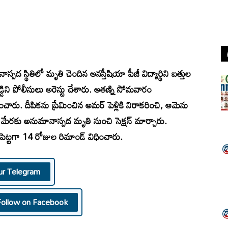
 స్థితిలో మృతి చెందిన అనస్తీషియా పీజీ విద్యార్థిని బత్తుల
ెడ్డిని పోలీసులు అరెస్టు చేశారు. అతణ్ని సోమవారం
ారు. దీపికను ప్రేమించిన అమర్‌ పెళ్లికి నిరాకరించి, ఆమెను
ఆ మేరకు అనుమానాస్పద మృతి నుంచి సెక్షన్‌ మార్చారు.
పెట్టగా 14 రోజుల రిమాండ్‌ విధించారు.
ur Telegram
Follow on Facebook