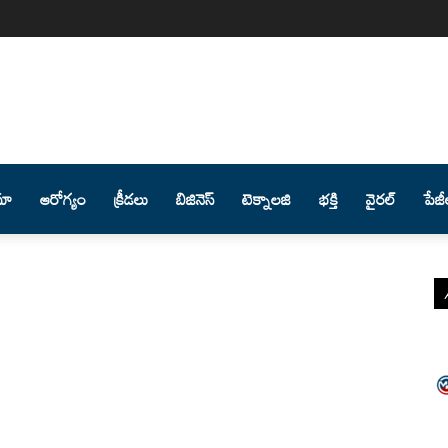
మా
ఆరోగ్యం
క్రీడలు
బిజినెస్
టెక్నాలజి
భక్తి
వైరల్
పేజీ