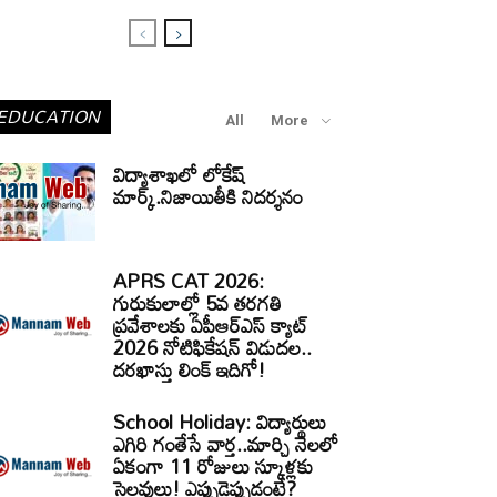
EDUCATION
All
More
విద్యాశాఖలో లోకేష్
మార్క్.నిజాయితీకి నిదర్శనం
APRS CAT 2026:
గురుకులాల్లో 5వ తరగతి
ప్రవేశాలకు ఏపీఆర్‌ఎస్‌ క్యాట్‌
2026 నోటిఫికేషన్‌ విడుదల..
దరఖాస్తు లింక్‌ ఇదిగో!
School Holiday: విద్యార్థులు
ఎగిరి గంతేసే వార్త..మార్చి నెలలో
ఏకంగా 11 రోజులు స్కూళ్లకు
సెలవులు! ఎప్పుడెప్పుడంటే?