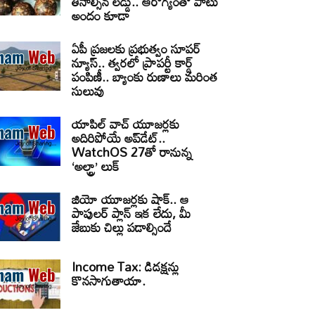
తినాల్సిన లడ్డు.. ఆరోగ్యంతో పాటు
అందం కూడా
ఏపీ ప్రజలకు ప్రభుత్వం సూపర్
న్యూస్.. త్వరలో ప్రాపర్టీ కార్డ్
పంపిణీ.. బ్యాంకు రుణాలు మరింత
సులువు
యాపిల్ వాచ్ యూజర్లకు
అదిరిపోయే అప్‌డేట్..
WatchOS 27తో రానున్న
‘అల్ట్రా’ లుక్
జియో యూజర్లకు షాక్.. ఆ
పాపులర్ ప్లాన్ ఇక లేదు, మీ
జేబుకు చిల్లు పడాల్సిందే
Income Tax: డిడక్షన్లు
కొనసాగుతాయా.