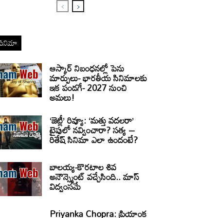
సినిమా
ఆస్కార్ నిబంధనల్లో పెను
మార్పులు- భారతీయ సినిమాలకు
ఇక పండగే- 2027 నుంచి
అమలు!
‘జెట్లీ’ రివ్యూ: ‘మత్తు వదలరా’
టైపులో నవ్వించారా? సత్య –
రితేష్ సినిమా ఎలా ఉందంటే?
బాలయ్య-కొరటాల శివ
అనౌన్స్మెంట్ వచ్చేసింది.. మాస్
విద్వంసమే
Priyanka Chopra: ప్రియాంక