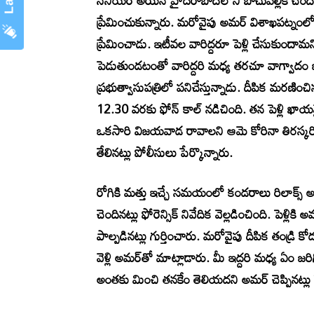
సీనియర్‌ అయిన హైదరాబాద్‌లోని బాచుపల్లికి చెం
ప్రేమించుకున్నారు. మరోవైపు అమర్‌ విశాఖపట్నంలో గ
ప్రేమించాడు. ఇటీవల వారిద్దరూ పెళ్లి చేసుకుందా
పెడుతుండటంతో వారిద్దరి మధ్య తరచూ వాగ్వాదం జ
ప్రభుత్వాసుపత్రిలో పనిచేస్తున్నాడు. దీపిక మరణించి
12.30 వరకు ఫోన్‌ కాల్‌ నడిచింది. తన పెళ్లి ఖాయ
ఒకసారి విజయవాడ రావాలని ఆమె కోరినా తిరస్కరిం
తేలినట్లు పోలీసులు పేర్కొన్నారు.
రోగికి మత్తు ఇచ్చే సమయంలో కండరాలు రిలాక్స్‌
చెందినట్లు ఫోరెన్సిక్‌ నివేదిక వెల్లడించింది. పెళ్
పాల్పడినట్లు గుర్తించారు. మరోవైపు దీపిక తండ్రి 
వెళ్లి అమర్‌తో మాట్లాడారు. మీ ఇద్దరి మధ్య ఏం జరి
అంతకు మించి తనకేం తెలియదని అమర్‌ చెప్పినట్లు త