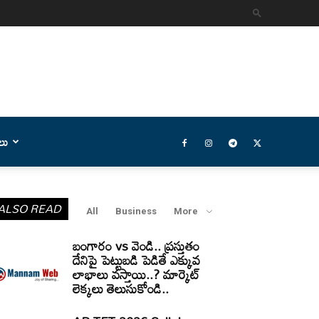
లు
ALSO READ
All
Business
More
బంగారం vs వెండి.. ప్రస్తుతం
దేనిపై పెట్టుబడి పెడితే ఎక్కువ
లాభాలు వస్తాయి..? మార్కెట్
లెక్కలు తెలుసుకోండి..