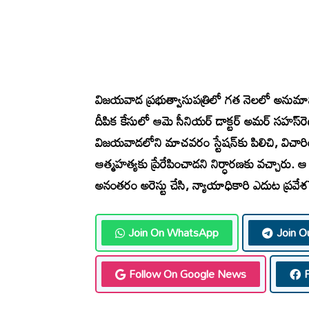
విజయవాడ ప్రభుత్వాసుపత్రిలో గత నెలలో అనుమానాస్పద
దీపిక కేసులో ఆమె సీనియర్‌ డాక్టర్‌ అమర్‌ సహస్‌ర
విజయవాడలోని మాచవరం స్టేషన్‌కు పిలిచి, విచారించ
ఆత్మహత్యకు ప్రేరేపించాడని నిర్ధారణకు వచ్చారు. 
అనంతరం అరెస్టు చేసి, న్యాయాధికారి ఎదుట ప్రవేశ
Join On WhatsApp
Join O
Follow On Google News