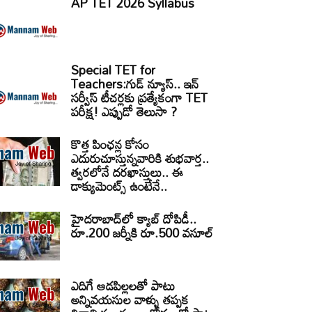
AP TET 2026 Syllabus
Special TET for
Teachers:గుడ్ న్యూస్.. ఇన్
సర్వీస్ టీచర్లకు ప్రత్యేకంగా TET
పరీక్ష! ఎప్పుడో తెలుసా ?
కొత్త పింఛన్ల కోసం
ఎదురుచూస్తున్నవారికి శుభవార్త..
త్వరలోనే దరఖాస్తులు.. ఈ
డాక్యుమెంట్స్ ఉంటేనే..
హైదరాబాద్‌లో క్యాబ్‌ దోపిడీ..
రూ.200 జర్నీకి రూ.500 వసూల్
ఎదిగే ఆడపిల్లలతో పాటు
అన్నివయసుల వాళ్ళు తప్పక