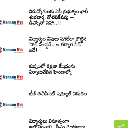
నిరుద్యోగులకు ఏపీ ప్రభుత్వం భారీ
శుభవార్త, నోటిఫికేషన్లు –
డీఎస్సీతో సహా..!!
విద్యార్ధుల వీపులు పగిలేలా కొట్టిన
హెడ్ మాస్టర్.. ఆ తర్వాత సీన్‌
ఇదే!
కుప్పంలో శిక్షణా కేంద్రంను
ఏర్పాటుచేసిన హిందాల్కో
టీజీ ఈఏపీసెట్‌ షెడ్యూల్‌ విడుదల
విద్యార్థులు వినూత్నంగా
ఆలోచించాలి : సీఎం చంద్రబాబు