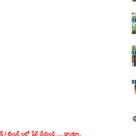
క్ / ట్విట్టర్ లలో షేర్ చేయండి .... థాంక్యూ.