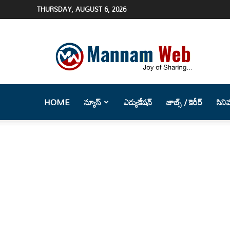
THURSDAY, AUGUST 6, 2026
Mannam
Web
(మన్నం
వెబ్
)-
Telugu
HOME
న్యూస్
ఎడ్యుకేషన్
జాబ్స్ / కెరీర్
సిని
News
Website