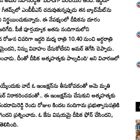
దిన అమర్‌ సహస్‌రెడ్డితో ఏడాదిగా పరిచయం ఉంది. ఇద్దరూ
ీతమ్స్‌లో ఎంబీబీఎస్‌ చదువుతున్నప్పుడు తన బ్యాచ్‌మేట్‌ను
మని నిర్ణయించుకున్నారు. ఈ నేపథ్యంలో దీపికను దూరం
రిగేది. పీజీ పూర్తయ్యాక అతను నందిగామలోని
న రోజున చివరిగా ఇద్దరి మధ్య రాత్రి 10.40 నుంచి అర్ధరాత్రి
మైందని, నిన్ను వివాహం చేసుకోలేనని అమర్‌ తెగేసి చెప్పాడు.
చాడు. దీంతో దీపిక ఆత్మహత్యకు పాల్పడింది’ అని విచారణలో
 అయ్యేందుకు వాడే ఓ ఇంజక్షన్‌ను తీసుకోవడంతో ఆమె మృతి
లికి అమర్‌ నిరాకరించడంతో.. ఈ ఇంజక్షన్‌ను చేసుకుని ఆత్మహత్యకు
కోదండరామిరెడ్డి రెండు రోజుల కిందట నందిగామ ప్రభుత్వాసుపత్రికి
గిందని ప్రశ్నించారు. ఓ కేసు విషయమై దీపిక ఫోన్‌ చేసిందని,
ెలిసింది.