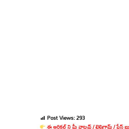
Post Views:
293
ఈ ఆర్టికల్ ని మీ వాట్సప్ / టెలిగ్రామ్ / పేస్ బు