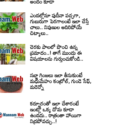
అందం కూడా
ఎండల్లోనూ పుదీనా పచ్చగా,
గుబురుగా పెరగాలంటే ఇలా చేస్తే
చాలు.. నిపుణుల అదిరిపోయే
చిట్కాలు..
చెరకు పాలలో పొంచి ఉన్న
ప్రమాదం..! తాగే ముందు ఈ
విషయాలను గుర్తుంచుకోండి..
సబ్జా గింజలు ఇలా తీసుకుంటే
మధుమేహం కంట్రోల్, గుండె సేఫ్,
మరెన్నో
కర్పూరంతో ఇలా చేశారంటే
ఇంట్లో ఒక్క దోమ కూడా
ఉండదు.. రాత్రంతా హాయిగా
నిద్రపోవచ్చు..!