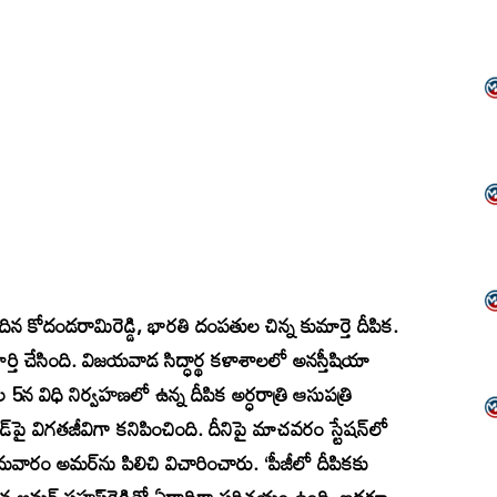
 కోదండరామిరెడ్డి, భారతి దంపతుల చిన్న కుమార్తె దీపిక.
ర్తి చేసింది. విజయవాడ సిద్ధార్థ కళాశాలలో అనస్తీషియా
5న విధి నిర్వహణలో ఉన్న దీపిక అర్ధరాత్రి ఆసుపత్రి
బెడ్‌పై విగతజీవిగా కనిపించింది. దీనిపై మాచవరం స్టేషన్‌లో
ారం అమర్‌ను పిలిచి విచారించారు. ‘పీజీలో దీపికకు