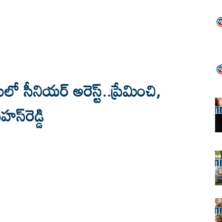
సులో సీనియర్‌ అరెస్ట్‌..ప్రేమించి,
స్‌రెడ్డి