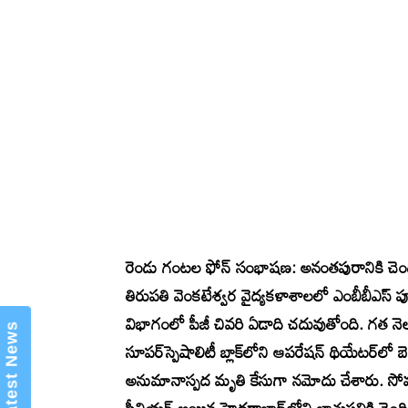
×
Mannam Web (మన్నం వెబ్ )- Telugu
News Website
రెండు గంటల ఫోన్‌ సంభాషణ: అనంతపురానికి చెందిన
తిరుపతి వెంకటేశ్వర వైద్యకళాశాలలో ఎంబీబీఎస్‌ పూ
విభాగంలో పీజీ చివరి ఏడాది చదువుతోంది. గత నెల 
సూపర్‌స్పెషాలిటీ బ్లాక్‌లోని ఆపరేషన్‌ థియేటర్‌లో 
అనుమానాస్పద మృతి కేసుగా నమోదు చేశారు. సోమవ