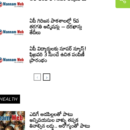
ఏపీ గిరిజన పాఠశాలల్లో 5వ
తరగతి అడ్మిషన్లు – దరఖాస్తు
తేదీలు
ఏపీ విద్యార్థులకు సూపర్ న్యూస్!
ఫిబ్రవరి 3 నుంచే ఉచిత పంపిణీ
ప్రారంభం
HEALTH
ఎదిగే ఆడపిల్లలతో పాటు
అన్నివయసుల వాళ్ళు తప్పక
తినాల్సిన లడ్డు.. ఆరోగ్యంతో పాటు