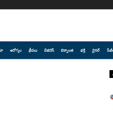
మా
ఆరోగ్యం
క్రీడలు
బిజినెస్
టెక్నాలజి
భక్తి
వైరల్
పేజీ