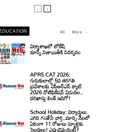
EDUCATION
All
More
విద్యాశాఖలో లోకేష్
మార్క్.నిజాయితీకి నిదర్శనం
APRS CAT 2026:
గురుకులాల్లో 5వ తరగతి
ప్రవేశాలకు ఏపీఆర్‌ఎస్‌ క్యాట్‌
2026 నోటిఫికేషన్‌ విడుదల..
దరఖాస్తు లింక్‌ ఇదిగో!
School Holiday: విద్యార్థులు
ఎగిరి గంతేసే వార్త..మార్చి నెలలో
ఏకంగా 11 రోజులు స్కూళ్లకు
సెలవులు! ఎప్పుడెప్పుడంటే?