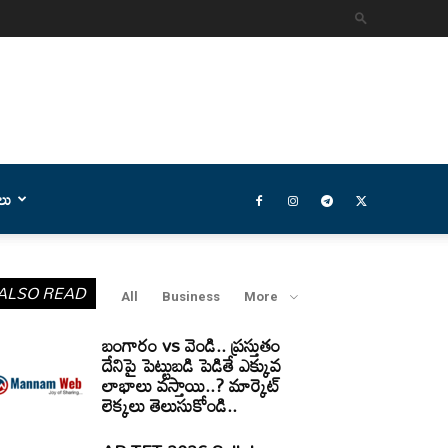
లు
ALSO READ
All
Business
More
బంగారం vs వెండి.. ప్రస్తుతం
దేనిపై పెట్టుబడి పెడితే ఎక్కువ
లాభాలు వస్తాయి..? మార్కెట్
లెక్కలు తెలుసుకోండి..