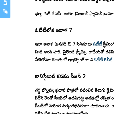
ఛల్లా మడ్ కే నహీ ఆయా (పంజాబీ ఫ్యామిలీ డ్రామా
ఓటీటీలోకి ఇవాళ 7
ఇలా ఇవాళ (జనవరి 8) 7 సినిమాలు
ఓటీటీ
స్ట్రీమ
హిజ్ అండ్ హర్, సైలెంట్ స్క్రీమ్స్‌, రాధేయతో కల
వీటిలోనూ తెలుగులో ఇంట్రెస్టింగ్‌గా 4
ఓటీటీ రిలీజ్
కానిస్టేబుల్ కనకం సీజన్ 2
వర్ష బొల్లమ్మ ప్రధాన పాత్రలో నటించిన తెలుగు క్రైమ్ ఇన్వ
సిరీస్ రెండో సీజన్‌లో అడవిగుట్ట అడవుల్లో తప్ప
సీజన్‌లో మరింత ఉత్కంఠభరితంగా చూపించారు. రాజ
సిరీస్ ప్రేక్షకులను ఆకట్టుకుంటోంది.