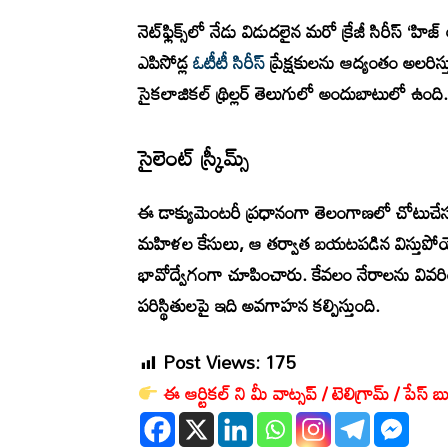
నెట్‌ఫ్లిక్స్‌లో నేడు విడుదలైన మరో క్రేజీ సిరీస్ ‘హ
ఎపిసోడ్ల
ఓటీటీ సిరీస్
ప్రేక్షకులను ఆద్యంతం అలరి
సైకలాజికల్ థ్రిల్లర్ తెలుగులో అందుబాటులో ఉంది.
సైలెంట్ స్క్రీమ్స్
ఈ డాక్యుమెంటరీ ప్రధానంగా తెలంగాణలో చోటుచే
మహిళల కేసులు, ఆ తర్వాత బయటపడిన విస్తుపో
భావోద్వేగంగా చూపించారు. కేవలం నేరాలను వివ
పరిస్థితులపై ఇది అవగాహన కల్పిస్తుంది.
Post Views:
175
ఈ ఆర్టికల్ ని మీ వాట్సప్ / టెలిగ్రామ్ / పేస్ బు