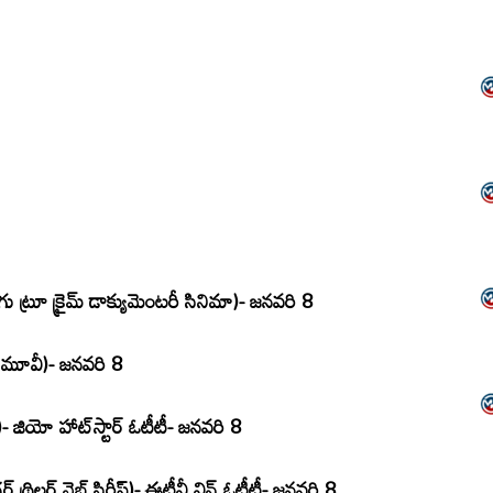
తెలుగు ట్రూ క్రైమ్ డాక్యుమెంటరీ సినిమా)- జనవరి 8
మూవీ)- జనవరి 8
ిమా)- జియో హాట్‌స్టార్ ఓటీటీ- జనవరి 8
్ థ్రిల్లర్ వెబ్ సిరీస్)- ఈటీవీ విన్ ఓటీటీ- జనవరి 8