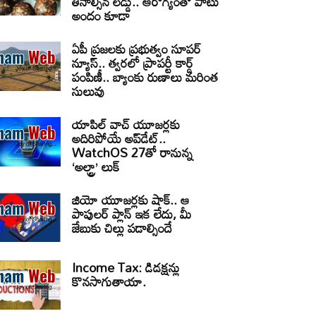
తినాల్సిన లడ్డు.. ఆరోగ్యంతో పాటు
అందం కూడా
ఏపీ ప్రజలకు ప్రభుత్వం సూపర్
న్యూస్.. త్వరలో ప్రాపర్టీ కార్డ్
పంపిణీ.. బ్యాంకు రుణాలు మరింత
సులువు
యాపిల్ వాచ్ యూజర్లకు
అదిరిపోయే అప్‌డేట్..
WatchOS 27తో రానున్న
‘అల్ట్రా’ లుక్
జియో యూజర్లకు షాక్.. ఆ
పాపులర్ ప్లాన్ ఇక లేదు, మీ
జేబుకు చిల్లు పడాల్సిందే
Income Tax: డిడక్షన్లు
కొనసాగుతాయా.