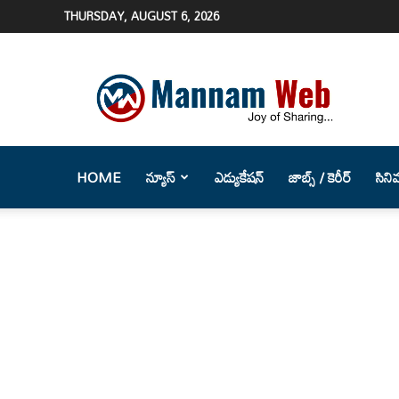
THURSDAY, AUGUST 6, 2026
Mannam
Web
(మన్నం
వెబ్
)-
Telugu
HOME
న్యూస్
ఎడ్యుకేషన్
జాబ్స్ / కెరీర్
సిని
News
Website