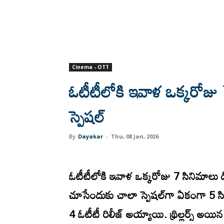
Cinema - OTT
ఓటీటీలోకి ఇవాళ ఒక్కరోజు
స్పెషల్
By
Dayakar
-
Thu, 08 Jan, 2026
ఓటీటీలోకి ఇవాళ ఒక్కరోజు 7 సినిమాలు డ
చూసేందుకు చాలా స్పెషల్‌గా ఏకంగా 5 సి
4 ఓటీటీ రిలీజ్ అయ్యాయి. థ్రిల్లర్స్ అయిన ఈ 