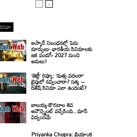
సినిమా
ఆస్కార్ నిబంధనల్లో పెను
మార్పులు- భారతీయ సినిమాలకు
ఇక పండగే- 2027 నుంచి
అమలు!
‘జెట్లీ’ రివ్యూ: ‘మత్తు వదలరా’
టైపులో నవ్వించారా? సత్య –
రితేష్ సినిమా ఎలా ఉందంటే?
బాలయ్య-కొరటాల శివ
అనౌన్స్మెంట్ వచ్చేసింది.. మాస్
విద్వంసమే
Priyanka Chopra: ప్రియాంక