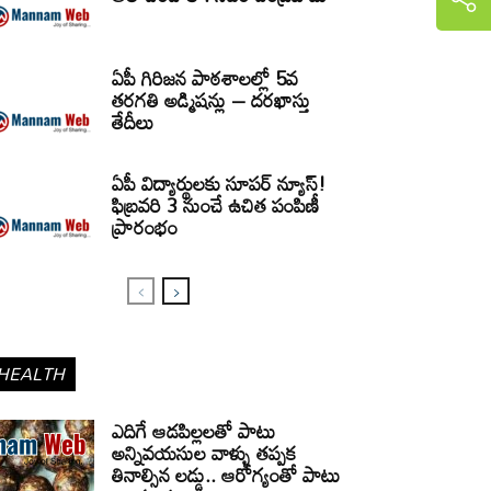
ఏపీ గిరిజన పాఠశాలల్లో 5వ
తరగతి అడ్మిషన్లు – దరఖాస్తు
తేదీలు
ఏపీ విద్యార్థులకు సూపర్ న్యూస్!
ఫిబ్రవరి 3 నుంచే ఉచిత పంపిణీ
ప్రారంభం
HEALTH
ఎదిగే ఆడపిల్లలతో పాటు
అన్నివయసుల వాళ్ళు తప్పక
తినాల్సిన లడ్డు.. ఆరోగ్యంతో పాటు