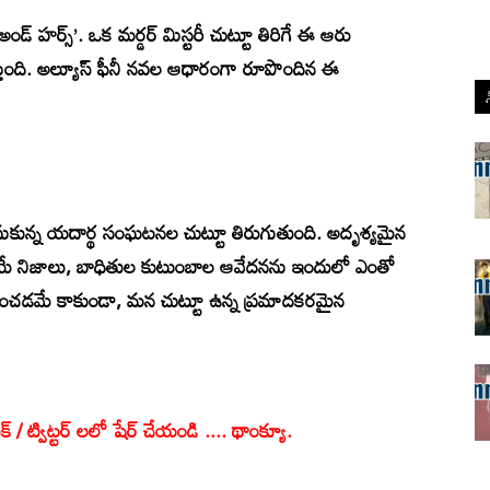
ిజ్ అండ్ హర్స్’. ఒక మర్డర్ మిస్టరీ చుట్టూ తిరిగే ఈ ఆరు
స్తుంది. అల్యూస్ ఫీనీ నవల ఆధారంగా రూపొందిన ఈ
సుకున్న యదార్థ సంఘటనల చుట్టూ తిరుగుతుంది. అదృశ్యమైన
యే నిజాలు, బాధితుల కుటుంబాల ఆవేదనను ఇందులో ఎంతో
రించడమే కాకుండా, మన చుట్టూ ఉన్న ప్రమాదకరమైన
క్ / ట్విట్టర్ లలో షేర్ చేయండి .... థాంక్యూ.