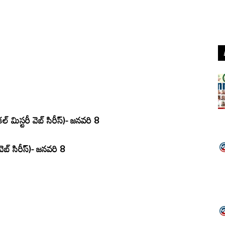
ల్ మిస్టరీ వెబ్ సిరీస్)- జనవరి 8
వెబ్ సిరీస్)- జనవరి 8