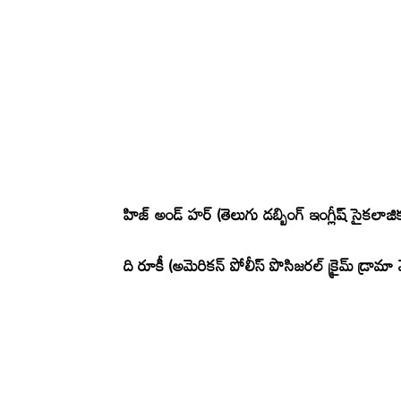
హిజ్ అండ్ హర్ (తెలుగు డబ్బింగ్ ఇంగ్లీష్ సైకలాజిక
ది రూకీ (అమెరికన్ పోలీస్ పొసిజరల్ క్రైమ్ డ్రామా 