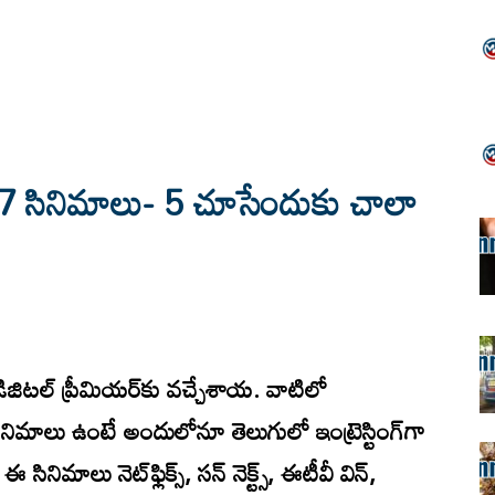
 7 సినిమాలు- 5 చూసేందుకు చాలా
ిజిటల్ ప్రీమియర్‌కు వచ్చేశాయ. వాటిలో
నిమాలు ఉంటే అందులోనూ తెలుగులో ఇంట్రెస్టింగ్‌గా
సినిమాలు నెట్‌ఫ్లిక్స్, సన్ నెక్ట్స్, ఈటీవీ విన్,