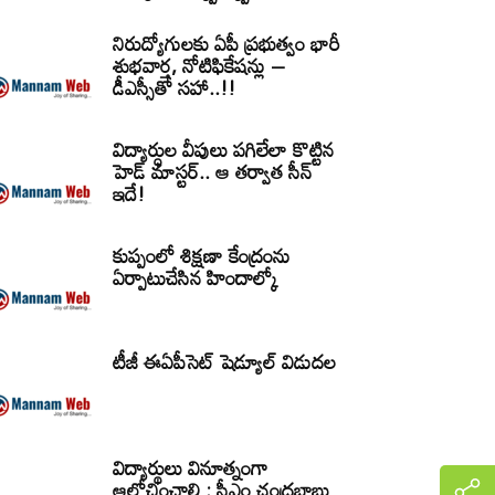
నిరుద్యోగులకు ఏపీ ప్రభుత్వం భారీ
శుభవార్త, నోటిఫికేషన్లు –
డీఎస్సీతో సహా..!!
విద్యార్ధుల వీపులు పగిలేలా కొట్టిన
హెడ్ మాస్టర్.. ఆ తర్వాత సీన్‌
ఇదే!
కుప్పంలో శిక్షణా కేంద్రంను
ఏర్పాటుచేసిన హిందాల్కో
టీజీ ఈఏపీసెట్‌ షెడ్యూల్‌ విడుదల
విద్యార్థులు వినూత్నంగా
ఆలోచించాలి : సీఎం చంద్రబాబు