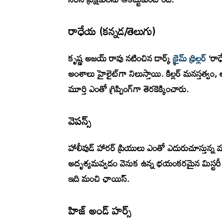
రాధేయ (కన్నడ/తెలుగు)
కృష్ణ అజయ్ రావు నటించిన డార్క్
క్రైమ్ థ్రిల్లర్
‘రాధ
అంశాలు హైలైట్‌గా నిలుస్తాయి. కిల్లర్ మనస్తత్
మూర్తి ఎంతో గ్రిప్పింగ్‌గా తెరకెక్కించారు.
వెపన్స్
హాలీవుడ్ హారర్ ప్రియులు ఎంతో ఎదురుచూస్తున్న మూ
అదృశ్యమవ్వడం వెనుక ఉన్న భయంకరమైన మిస్టరీ ఏ
ఇది మంచి ఛాయిస్.
హిజ్ అండ్ హర్స్