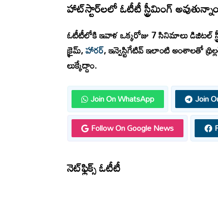
హాట్‌స్టార్‌లలో ఓటీటీ స్ట్రీమింగ్ అవుతున్నా
ఓటీటీలోకి ఇవాళ ఒక్కరోజు 7 సినిమాలు డిజిటల్ స్ట్ర
క్రైమ్,
హారర్
, ఇన్వెస్టిగేటివ్ ఇలాంటి అంశాలతో థ్రిల్
లుక్కేద్దాం.
Join On WhatsApp
Join O
Follow On Google News
నెట్‌ఫ్లిక్స్ ఓటీటీ