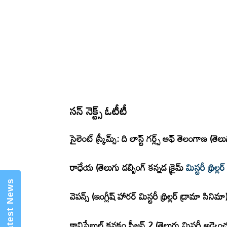
×
Mannam Web (మన్నం వెబ్ )- Telugu
సన్ నెక్ట్స్ ఓటీటీ
News Website
సైలెంట్ స్క్రీమ్స్: ది లాస్ట్ గర్ల్స్ ఆఫ్ తెలంగాణ (
రాధేయ (తెలుగు డబ్బింగ్ కన్నడ క్రైమ్
మిస్టరీ థ్రిల్లర్
వెపన్స్ (ఇంగ్లీష్ హారర్ మిస్టరీ థ్రిల్లర్ డ్రామా సిన
కానిస్టేబుల్ కనకం సీజన్ 2 (తెలుగు మిస్టరీ అడ్వెంచర