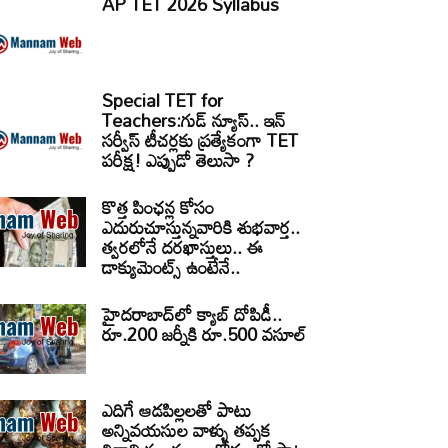
AP TET 2026 Syllabus
Special TET for
Teachers:గుడ్ న్యూస్.. ఇన్
సర్వీస్ టీచర్లకు ప్రత్యేకంగా TET
పరీక్ష! ఎప్పుడో తెలుసా ?
కొత్త పింఛన్ల కోసం
ఎదురుచూస్తున్నవారికి శుభవార్త..
త్వరలోనే దరఖాస్తులు.. ఈ
డాక్యుమెంట్స్ ఉంటేనే..
హైదరాబాద్‌లో క్యాబ్‌ దోపిడీ..
రూ.200 జర్నీకి రూ.500 వసూల్
ఎదిగే ఆడపిల్లలతో పాటు
అన్నివయసుల వాళ్ళు తప్పక