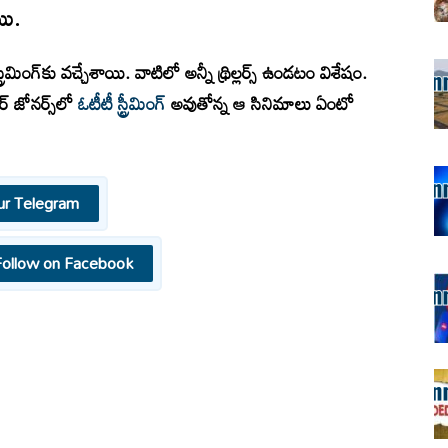
యి.
ీమింగ్‌కు వచ్చేశాయి. వాటిలో అన్నీ థ్రిల్లర్స్ ఉండటం విశేషం.
లర్ జోనర్స్‌లో
ఓటీటీ స్ట్రీమింగ్
అవుతోన్న ఆ సినిమాలు ఏంటో
ur Telegram
Follow on Facebook