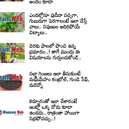
అందం కూడా
ఎండల్లోనూ పుదీనా పచ్చగా,
గుబురుగా పెరగాలంటే ఇలా చేస్తే
చాలు.. నిపుణుల అదిరిపోయే
చిట్కాలు..
చెరకు పాలలో పొంచి ఉన్న
ప్రమాదం..! తాగే ముందు ఈ
విషయాలను గుర్తుంచుకోండి..
సబ్జా గింజలు ఇలా తీసుకుంటే
మధుమేహం కంట్రోల్, గుండె సేఫ్,
మరెన్నో
కర్పూరంతో ఇలా చేశారంటే
ఇంట్లో ఒక్క దోమ కూడా
ఉండదు.. రాత్రంతా హాయిగా
నిద్రపోవచ్చు..!