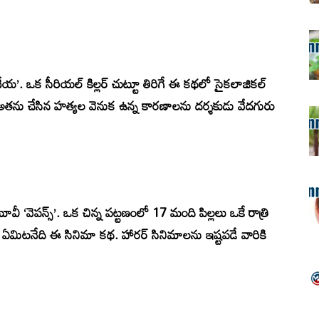
ేయ’. ఒక సీరియల్ కిల్లర్ చుట్టూ తిరిగే ఈ కథలో సైకలాజికల్
వం, అతను చేసిన హత్యల వెనుక ఉన్న కారణాలను దర్శకుడు వేదగురు
వీ ‘వెపన్స్’. ఒక చిన్న పట్టణంలో 17 మంది పిల్లలు ఒకే రాత్రి
మిటనేది ఈ సినిమా కథ. హారర్ సినిమాలను ఇష్టపడే వారికి