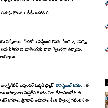
 చిత్రం)- చౌపల్ ఓటీటీ- జనవరి 8
ింగ్‌కు వచ్చేశాయి. వీటిలో కానిస్టేబుల్ కనకం సీజన్ 2, వెపన్స్,
ిపి ఐదు సినిమాలు చూసేందుకు చాలా స్పెషల్‌గా ఉన్నాయి.
అయ్యాయి.
ెస్టిగేటివ్ అడ్వెంచర్ మిస్టరీ థ్రిల్లర్ ‘
కానిస్టేబుల్ కనకం
’. ఈ
ిపోయిన అమ్మాయిల మిస్టరీని కనకం ఎలా ఛేదించిందనేది ఈ
ీవ్ కనకాల, శ్రీనివాస్ అవసరాల కీలక పాత్రల్లో నటించిన ఈ