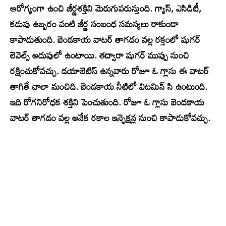
ఆరోగ్యంగా ఉంచి జీర్ణశక్తిని మెరుగుపరుస్తుంది. గ్యాస్, ఎసిడిటీ,
కడుపు ఉబ్బరం వంటి జీర్ణ సంబంధ సమస్యలు రాకుండా
కాపాడుతుంది. బెండకాయ వాటర్ తాగడం వల్ల రక్తంలో షుగర్
లెవెల్స్ అదుపులో ఉంటాయి. తద్వారా షుగర్ ముప్పు నుంచి
రక్షించుకోవచ్చు. డయాబెటిస్ ఉన్నవారు రోజూ ఓ గ్లాసు ఈ వాటర్
తాగితే చాలా మంచిది. బెండకాయ నీటిలో విటమిన్ సి ఉంటుంది.
ఇది రోగనిరోధక శక్తిని పెంచుతుంది. రోజూ ఓ గ్లాసు బెండకాయ
వాటర్ తాగడం వల్ల అనేక రకాల ఇన్ఫెక్షన్ల నుంచి కాపాడుకోవచ్చు.