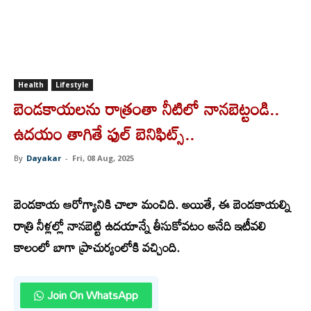
Health
Lifestyle
బెండకాయలను రాత్రంతా నీటిలో నానబెట్టండి..
ఉదయం తాగితే ఫుల్ బెనిఫిట్స్..
By
Dayakar
-
Fri, 08 Aug, 2025
బెం
డకాయ ఆరోగ్యానికి చాలా మంచిది. అయితే, ఈ బెండకాయల్ని
రాత్రి నీళ్లల్లో నానబెట్టి ఉదయాన్నే తీసుకోవటం అనేది ఇటీవలి
కాలంలో బాగా ప్రాచుర్యంలోకి వచ్చింది.
Join On WhatsApp