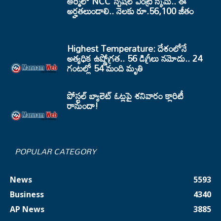
ఆర్మీలో NCC స్పెషల్ ఎంట్రీ స్కీమ్.. ఈ
అర్హతలుండాలి.. నెలకు రూ.56,100 జీతం
Highest Temperature: దేశంలోనే
అత్యధిక ఉష్ణోగ్రత.. 56 డిగ్రీలు నమోదు.. 24
గంటల్లో 54 మంది మృతి
పోస్టల్ బ్యాలెట్ ఓట్లపై శనివారం క్లారిటీ
రానుందా!
POPULAR CATEGORY
News
5593
Business
4340
AP News
3885