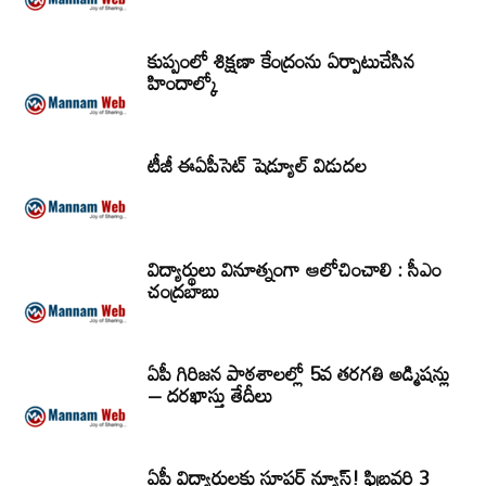
కుప్పంలో శిక్షణా కేంద్రంను ఏర్పాటుచేసిన
హిందాల్కో
టీజీ ఈఏపీసెట్‌ షెడ్యూల్‌ విడుదల
విద్యార్థులు వినూత్నంగా ఆలోచించాలి : సీఎం
చంద్రబాబు
ఏపీ గిరిజన పాఠశాలల్లో 5వ తరగతి అడ్మిషన్లు
– దరఖాస్తు తేదీలు
ఏపీ విద్యార్థులకు సూపర్ న్యూస్! ఫిబ్రవరి 3