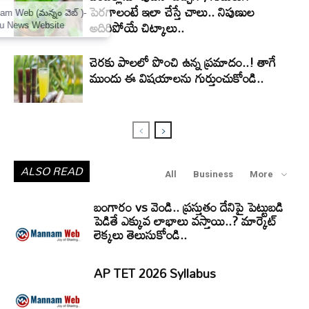
పెరగాలంటే ఇలా చేస్తే చాలు.. నిపుణుల
×
Mannam Web (మన్నం వెబ్ )-
అదిరిపోయే చిట్కాలు..
Telugu News Website
చెరకు పాలలో పొంచి ఉన్న ప్రమాదం..! తాగే
ముందు ఈ విషయాలను గుర్తుంచుకోండి..
ALSO READ
All
Business
More
బంగారం vs వెండి.. ప్రస్తుతం దేనిపై పెట్టుబడి
పెడితే ఎక్కువ లాభాలు వస్తాయి..? మార్కెట్
లెక్కలు తెలుసుకోండి..
AP TET 2026 Syllabus