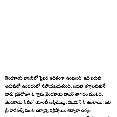
బెండకాయ వాటర్‌లో ఫైబర్ అధికంగా ఉంటుంది. ఇది బరువు
అదుపులో ఉంచడంలో సహాయపడుతుంది. బరువు తగ్గాలనుకునే
వారు ప్రతిరోజూ ఓ గ్లాసు బెండకాయ వాటర్ తాగడం మంచిది.
బెండకాయ నీటిలో యాంటీ ఆక్సిడెంట్లు, విటమిన్ సి ఉంటాయి. ఇవి
ఫ్రీ రాడికల్స్ నుంచి చర్మాన్ని రక్షిస్తాయి. తద్వారా చర్మం