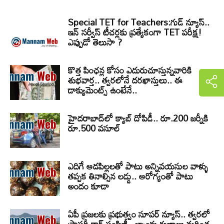
Special TET for Teachers:గుడ్ న్యూస్..
ఇన్ సర్వీస్ టీచర్లకు ప్రత్యేకంగా TET పరీక్ష!
ఎప్పుడో తెలుసా ?
కొత్త పింఛన్ల కోసం ఎదురుచూస్తున్నవారికి
శుభవార్త.. త్వరలోనే దరఖాస్తులు.. ఈ
డాక్యుమెంట్స్ ఉంటేనే..
హైదరాబాద్‌లో క్యాబ్‌ దోపిడీ.. రూ.200 జర్నీకి
రూ.500 వసూల్
ఎదిగే ఆడపిల్లలతో పాటు అన్నివయసుల వాళ్ళు
తప్పక తినాల్సిన లడ్డు.. ఆరోగ్యంతో పాటు
అందం కూడా
ఏపీ ప్రజలకు ప్రభుత్వం సూపర్ న్యూస్.. త్వరలో