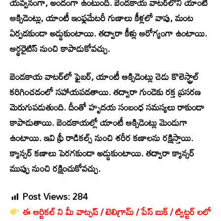
యవ్వనంగా, అందంగా ఉంటుంది. బెండకాయ వాటర్‌లోని యాంటీ
ఆక్సిడెంట్లు, యాంటీ ఇంఫ్లమేటరీ గుణాలు కీళ్లలో వాపు, మంట
ఏర్పడకుండా అడ్డుకుంటాయి. తద్వారా కీళ్లు ఆరోగ్యంగా ఉంటాయి.
ఆర్థరైటిస్ నుంచి కాపాడుకోవచ్చు.
బెండకాయ వాటర్‌లో ఫైబర్, యాంటీ ఆక్సిడెంట్లు చెడు కొలెస్ట్రాల్
కరిగించడంలో సహాయపడతాయి. తద్వారా గుండెకు రక్త ప్రసరణ
మెరుగుపడుతుంది. దీంతో హృదయ సంబంధ సమస్యలు రాకుండా
కాపాడుతాయి. బెండకాయల్లో యాంటీ ఆక్సిడెంట్లు మెండుగా
ఉంటాయి. ఇవి ఫ్రీ రాడికల్స్ నుంచి శరీర కణాలను రక్షిస్తాయి.
క్యాన్సర్ కణాలు పెరగకుండా అడ్డుకుంటాయి. తద్వారా క్యాన్సర్
ముప్పు నుంచి రక్షించుకోవచ్చు.
Post Views:
284
ఈ ఆర్టికల్ ని మీ వాట్సప్ / టెలిగ్రామ్ / పేస్ బుక్ / ట్విట్టర్ లలో