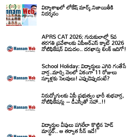
విద్యాశాఖలో లోకేష్ మార్క్.నిజాయితీకి
నిదర్శనం
APRS CAT 2026: గురుకులాల్లో 5వ
తరగతి ప్రవేశాలకు ఏపీఆర్‌ఎస్‌ క్యాట్‌ 2026
నోటిఫికేషన్‌ విడుదల.. దరఖాస్తు లింక్‌ ఇదిగో!
School Holiday: విద్యార్థులు ఎగిరి గంతేసే
వార్త..మార్చి నెలలో ఏకంగా 11 రోజులు
స్కూళ్లకు సెలవులు! ఎప్పుడెప్పుడంటే?
నిరుద్యోగులకు ఏపీ ప్రభుత్వం భారీ శుభవార్త,
నోటిఫికేషన్లు – డీఎస్సీతో సహా..!!
విద్యార్ధుల వీపులు పగిలేలా కొట్టిన హెడ్
మాస్టర్.. ఆ తర్వాత సీన్‌ ఇదే!