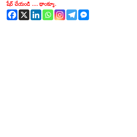
షేర్ చేయండి .... థాంక్యూ.