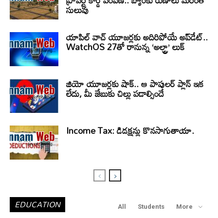
ప్రాపర్టీ కార్డ్ పంపిణీ.. బ్యాంకు రుణాలు మరింత
సులువు
యాపిల్ వాచ్ యూజర్లకు అదిరిపోయే అప్‌డేట్..
WatchOS 27తో రానున్న ‘అల్ట్రా’ లుక్
జియో యూజర్లకు షాక్.. ఆ పాపులర్ ప్లాన్ ఇక
లేదు, మీ జేబుకు చిల్లు పడాల్సిందే
Income Tax: డిడక్షన్లు కొనసాగుతాయా.
EDUCATION
All
Students
More