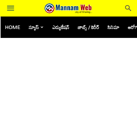
HOME
న్యూస్
ఎడ్యుకేషన్
జాబ్స్ / కెరీర్
సినిమా
ఆరోగ