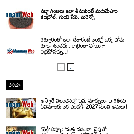
సబ్జా గింజలు ఇలా తీసుకుంటే మధుమేహం
కంట్రోల్, గుండె సేఫ్, మరెన్నో
కర్పూరంతో ఇలా చేశారంటే ఇంట్లో ఒక్క దోమ
కూడా ఉండదు.. రాత్రంతా హాయిగా
నిద్రపోవచ్చు..!
సినిమా
ఆస్కార్ నిబంధనల్లో పెను మార్పులు- భారతీయ
సినిమాలకు ఇక పండగే- 2027 నుంచి అమలు!
‘జెట్లీ’ రివ్యూ: ‘మత్తు వదలరా’ టైపులో