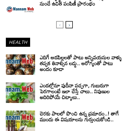
నుంచే ఉచిత పంపిణీ ప్రారంభం
HEALTH
ఎదిగే ఆడపిల్లలతో పాటు అన్నివయసుల వాళ్ళు
తప్పక తినాల్సిన లడ్డు.. ఆరోగ్యంతో పాటు
అందం కూడా
ఎండల్లోనూ పుదీనా పచ్చగా, గుబురుగా
పెరగాలంటే ఇలా చేస్తే చాలు.. నిపుణుల
అదిరిపోయే చిట్కాలు..
చెరకు పాలలో పొంచి ఉన్న ప్రమాదం..! తాగే
ముందు ఈ విషయాలను గుర్తుంచుకోండి..