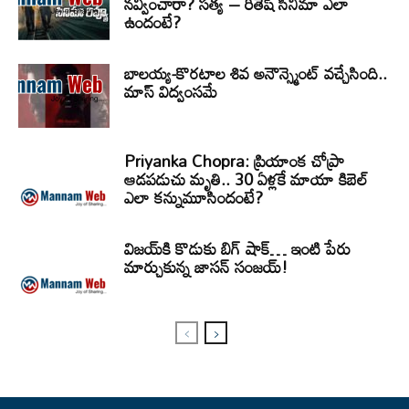
నవ్వించారా? సత్య – రితేష్ సినిమా ఎలా
ఉందంటే?
బాలయ్య-కొరటాల శివ అనౌన్స్మెంట్ వచ్చేసింది..
మాస్ విద్వంసమే
Priyanka Chopra: ప్రియాంక చోప్రా
ఆడపడుచు మృతి.. 30 ఏళ్లకే మాయా కిబెల్
ఎలా కన్నుమూసిందంటే?
విజయ్‌కి కొడుకు బిగ్ షాక్… ఇంటి పేరు
మార్చుకున్న జాసన్ సంజయ్!