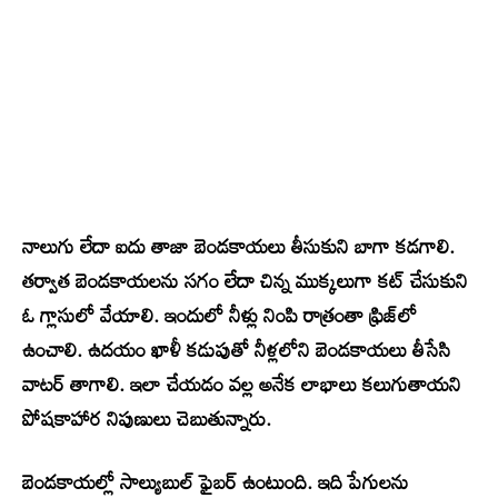
నాలుగు లేదా ఐదు తాజా బెండకాయలు తీసుకుని బాగా కడగాలి.
తర్వాత బెండకాయలను సగం లేదా చిన్న ముక్కలుగా కట్ చేసుకుని
ఓ గ్లాసులో వేయాలి. ఇందులో నీళ్లు నింపి రాత్రంతా ఫ్రిజ్‌లో
ఉంచాలి. ఉదయం ఖాళీ కడుపుతో నీళ్లలోని బెండకాయలు తీసేసి
వాటర్ తాగాలి. ఇలా చేయడం వల్ల అనేక లాభాలు కలుగుతాయని
పోషకాహార నిపుణులు చెబుతున్నారు.
బెండకాయల్లో సాల్యుబుల్ ఫైబర్ ఉంటుంది. ఇది పేగులను