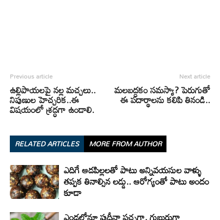
Previous article
Next article
ఉల్లిపాయలపై నల్ల మచ్చలు..
మలబద్ధకం సమస్యా? పెరుగుతో
నిపుణుల హెచ్చరిక..ఈ
ఈ పదార్థాలను కలిపి తినండి..
విషయంలో శ్రద్ధగా ఉండాలి.
RELATED ARTICLES
MORE FROM AUTHOR
ఎదిగే ఆడపిల్లలతో పాటు అన్నివయసుల వాళ్ళు
తప్పక తినాల్సిన లడ్డు.. ఆరోగ్యంతో పాటు అందం
కూడా
ఎండల్లోనూ పుదీనా పచ్చగా, గుబురుగా