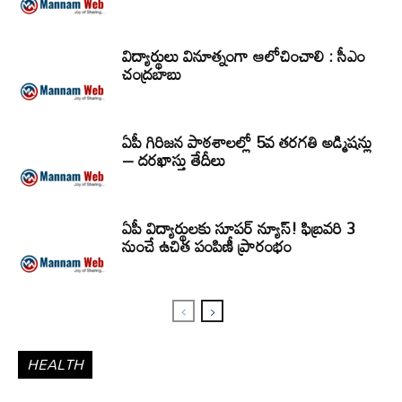
విద్యార్థులు వినూత్నంగా ఆలోచించాలి : సీఎం
చంద్రబాబు
ఏపీ గిరిజన పాఠశాలల్లో 5వ తరగతి అడ్మిషన్లు
– దరఖాస్తు తేదీలు
ఏపీ విద్యార్థులకు సూపర్ న్యూస్! ఫిబ్రవరి 3
నుంచే ఉచిత పంపిణీ ప్రారంభం
HEALTH