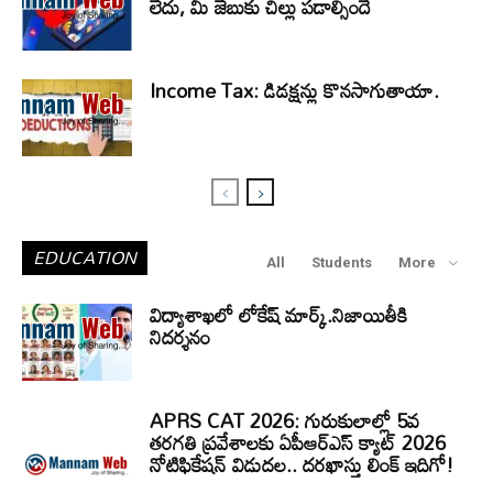
లేదు, మీ జేబుకు చిల్లు పడాల్సిందే
Income Tax: డిడక్షన్లు కొనసాగుతాయా.
EDUCATION
All
Students
More
విద్యాశాఖలో లోకేష్ మార్క్.నిజాయితీకి
నిదర్శనం
APRS CAT 2026: గురుకులాల్లో 5వ
తరగతి ప్రవేశాలకు ఏపీఆర్‌ఎస్‌ క్యాట్‌ 2026
నోటిఫికేషన్‌ విడుదల.. దరఖాస్తు లింక్‌ ఇదిగో!