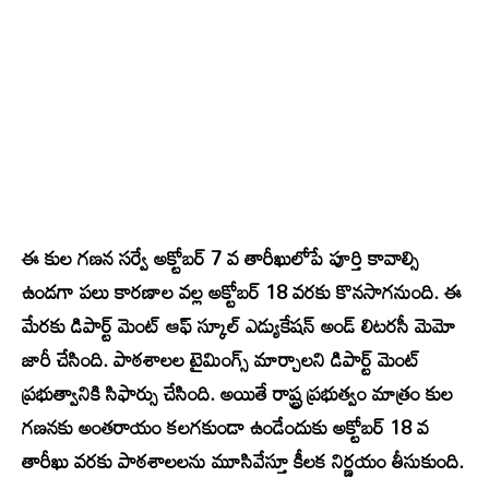
ఈ కుల గణన సర్వే అక్టోబర్ 7 వ తారీఖులోపే పూర్తి కావాల్సి
ఉండగా పలు కారణాల వల్ల అక్టోబర్ 18 వరకు కొనసాగనుంది. ఈ
మేరకు డిపార్ట్ మెంట్ ఆఫ్ స్కూల్ ఎడ్యుకేషన్ అండ్ లిటరసీ మెమో
జారీ చేసింది. పాఠశాలల టైమింగ్స్ మార్చాలని డిపార్ట్ మెంట్
ప్రభుత్వానికి సిఫార్సు చేసింది. అయితే రాష్ట్ర ప్రభుత్వం మాత్రం కుల
గణనకు అంతరాయం కలగకుండా ఉండేందుకు అక్టోబర్ 18 వ
తారీఖు వరకు పాఠశాలలను మూసివేస్తూ కీలక నిర్ణయం తీసుకుంది.