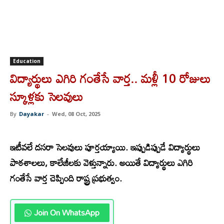
Education
విద్యార్థులు ఎగిరి గంతేసే వార్త.. మళ్లీ 10 రోజులు
స్కూళ్లకు సెలవులు
By
Dayakar
-
Wed, 08 Oct, 2025
ఇ
టీవలే దసరా సెలవులు పూర్తయ్యాయి. ఇప్పుడిప్పుడే విద్యార్థులు
పాఠశాలలు, కాలేజీలకు వెళ్తున్నారు. అయితే విద్యార్థులు ఎగిరి
గంతేసే వార్త చెప్పింది రాష్ట్ర ప్రభుత్వం.
Join On WhatsApp