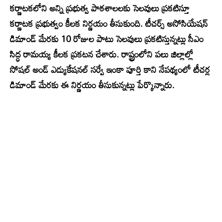
కర్ణాటకలోని అన్ని ప్రభుత్వ పాఠశాలలకు సెలవులు ప్రకటిస్తూ
కర్ణాటక ప్రభుత్వం కీలక నిర్ణయం తీసుకుంది. టీచర్స్ అసోసియేషన్
డిమాండ్ మేరకు 10 రోజుల పాటు సెలవులు ప్రకటిస్తున్నట్లు సీఎం
సిద్ధ రామయ్య కీలక ప్రకటన చేశారు. రాష్ట్రంలోని పలు జిల్లాల్లో
సోషల్ అండ్ ఎడ్యుకేషనల్ సర్వే ఇంకా పూర్తి కాని నేపథ్యంలో టీచర్ల
డిమాండ్ మేరకు ఈ నిర్ణయం తీసుకున్నట్లు పేర్కొన్నారు.