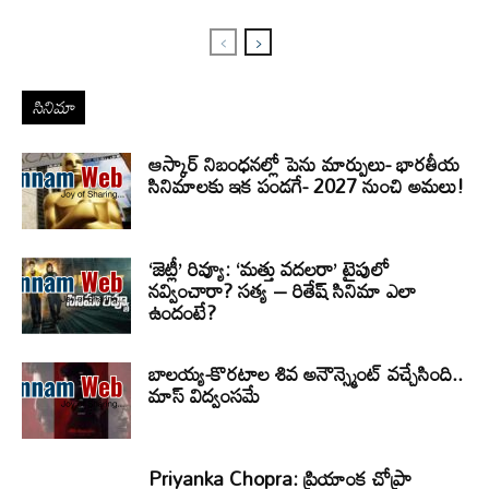
సినిమా
ఆస్కార్ నిబంధనల్లో పెను మార్పులు- భారతీయ
సినిమాలకు ఇక పండగే- 2027 నుంచి అమలు!
‘జెట్లీ’ రివ్యూ: ‘మత్తు వదలరా’ టైపులో
నవ్వించారా? సత్య – రితేష్ సినిమా ఎలా
ఉందంటే?
బాలయ్య-కొరటాల శివ అనౌన్స్మెంట్ వచ్చేసింది..
మాస్ విద్వంసమే
Priyanka Chopra: ప్రియాంక చోప్రా