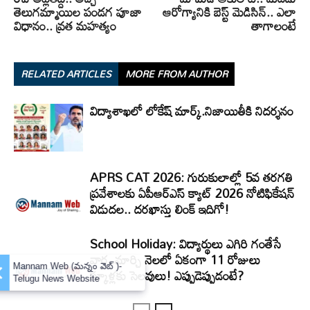
తెలుగమ్మాయిల పండగ పూజా
ఆరోగ్యానికి బెస్ట్ మెడిసిన్.. ఎలా
విధానం.. వ్రత మహత్యం
తాగాలంటే
RELATED ARTICLES
MORE FROM AUTHOR
విద్యాశాఖలో లోకేష్ మార్క్.నిజాయితీకి నిదర్శనం
APRS CAT 2026: గురుకులాల్లో 5వ తరగతి
ప్రవేశాలకు ఏపీఆర్‌ఎస్‌ క్యాట్‌ 2026 నోటిఫికేషన్‌
విడుదల.. దరఖాస్తు లింక్‌ ఇదిగో!
School Holiday: విద్యార్థులు ఎగిరి గంతేసే
వార్త..మార్చి నెలలో ఏకంగా 11 రోజులు
×
Mannam Web (మన్నం వెబ్ )-
స్కూళ్లకు సెలవులు! ఎప్పుడెప్పుడంటే?
Telugu News Website