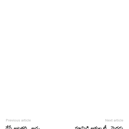
Previous article
Next article
రేపే అట్లతద్ది.. అచ్చ
మామిడి ఆకుల టీ.. మెదడు