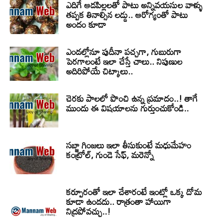
ఎదిగే ఆడపిల్లలతో పాటు అన్నివయసుల వాళ్ళు
తప్పక తినాల్సిన లడ్డు.. ఆరోగ్యంతో పాటు
అందం కూడా
ఎండల్లోనూ పుదీనా పచ్చగా, గుబురుగా
పెరగాలంటే ఇలా చేస్తే చాలు.. నిపుణుల
అదిరిపోయే చిట్కాలు..
చెరకు పాలలో పొంచి ఉన్న ప్రమాదం..! తాగే
ముందు ఈ విషయాలను గుర్తుంచుకోండి..
సబ్జా గింజలు ఇలా తీసుకుంటే మధుమేహం
కంట్రోల్, గుండె సేఫ్, మరెన్నో
కర్పూరంతో ఇలా చేశారంటే ఇంట్లో ఒక్క దోమ
కూడా ఉండదు.. రాత్రంతా హాయిగా
నిద్రపోవచ్చు..!