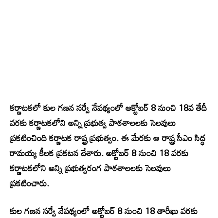
కర్ణాటకలో కుల గణన సర్వే నేపథ్యంలో అక్టోబర్ 8 నుంచి 18వ తేదీ
వరకు కర్ణాటకలోని అన్ని ప్రభుత్వ పాఠశాలలకు సెలవులు
ప్రకటించింది కర్ణాటక రాష్ట్ర ప్రభుత్వం. ఈ మేరకు ఆ రాష్ట్ర సీఎం సిద్ధ
రామయ్య కీలక ప్రకటన చేశారు. అక్టోబర్ 8 నుంచి 18 వరకు
కర్ణాటకలోని అన్ని ప్రభుత్వరంగ పాఠశాలలకు సెలవులు
ప్రకటించారు.
కుల గణన సర్వే నేపథ్యంలో అక్టోబర్ 8 నుంచి 18 తారీఖు వరకు