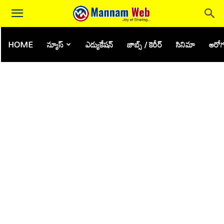
HOME
న్యూస్
ఎడ్యుకేషన్
జాబ్స్ / కెరీర్
సినిమా
ఆరోగ