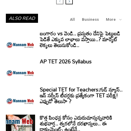
ALSO READ
All
Business
More
బంగారం vs వెండి.. ప్రస్తుతం దేనిపై పెట్టుబడి
పెడితే ఎక్కువ లాభాలు వస్తాయి..? మార్కెట్
లెక్కలు తెలుసుకోండి..
AP TET 2026 Syllabus
Special TET for Teachers:గుడ్ న్యూస్..
ఇన్ సర్వీస్ టీచర్లకు ప్రత్యేకంగా TET పరీక్ష!
ఎప్పుడో తెలుసా ?
కొత్త పింఛన్ల కోసం ఎదురుచూస్తున్నవారికి
శుభవార్త.. త్వరలోనే దరఖాస్తులు.. ఈ
డాక్యుమెంట్స్ ఉంటేనే..