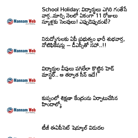
School Holiday: విద్యార్థులు ఎగిరి గంతేసే
వార్త..మార్చి నెలలో ఏకంగా 11 రోజులు
స్కూళ్లకు సెలవులు! ఎప్పుడెప్పుడంటే?
నిరుద్యోగులకు ఏపీ ప్రభుత్వం భారీ శుభవార్త,
నోటిఫికేషన్లు – డీఎస్సీతో సహా..!!
విద్యార్ధుల వీపులు పగిలేలా కొట్టిన హెడ్
మాస్టర్.. ఆ తర్వాత సీన్‌ ఇదే!
కుప్పంలో శిక్షణా కేంద్రంను ఏర్పాటుచేసిన
హిందాల్కో
టీజీ ఈఏపీసెట్‌ షెడ్యూల్‌ విడుదల