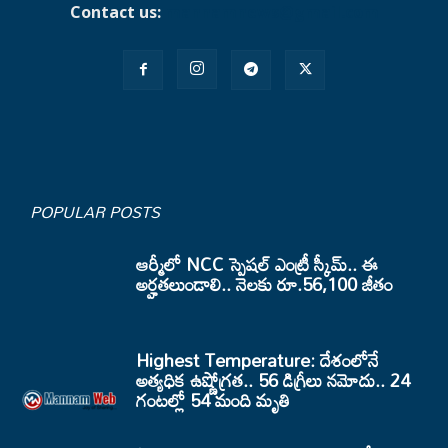
Contact us:
mannamnews@gmail.com
POPULAR POSTS
ఆర్మీలో NCC స్పెషల్ ఎంట్రీ స్కీమ్.. ఈ
అర్హతలుండాలి.. నెలకు రూ.56,100 జీతం
Highest Temperature: దేశంలోనే
అత్యధిక ఉష్ణోగ్రత.. 56 డిగ్రీలు నమోదు.. 24
గంటల్లో 54 మంది మృతి