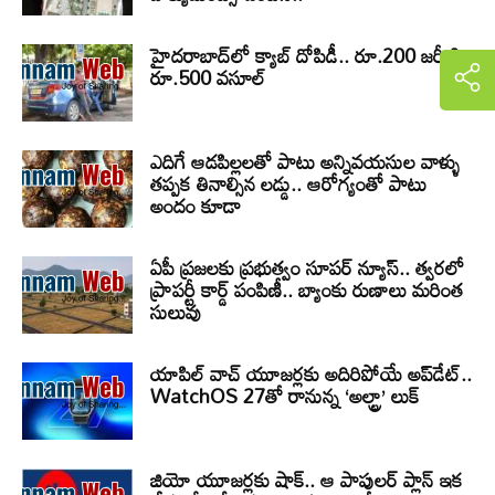
హైదరాబాద్‌లో క్యాబ్‌ దోపిడీ.. రూ.200 జర్నీకి
రూ.500 వసూల్
ఎదిగే ఆడపిల్లలతో పాటు అన్నివయసుల వాళ్ళు
తప్పక తినాల్సిన లడ్డు.. ఆరోగ్యంతో పాటు
అందం కూడా
ఏపీ ప్రజలకు ప్రభుత్వం సూపర్ న్యూస్.. త్వరలో
ప్రాపర్టీ కార్డ్ పంపిణీ.. బ్యాంకు రుణాలు మరింత
సులువు
యాపిల్ వాచ్ యూజర్లకు అదిరిపోయే అప్‌డేట్..
WatchOS 27తో రానున్న ‘అల్ట్రా’ లుక్
జియో యూజర్లకు షాక్.. ఆ పాపులర్ ప్లాన్ ఇక