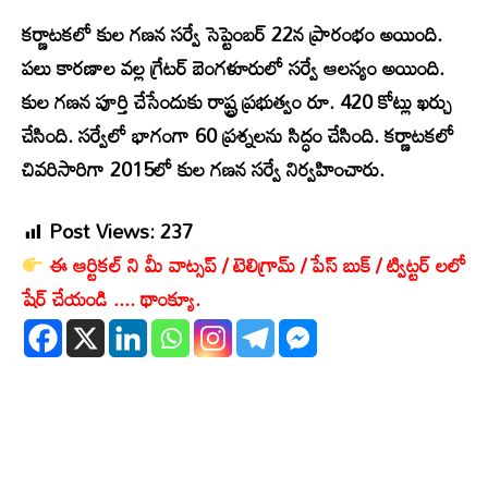
కర్ణాటకలో కుల గణన సర్వే సెప్టెంబర్ 22న ప్రారంభం అయింది.
పలు కారణాల వల్ల గ్రేటర్ బెంగళూరులో సర్వే ఆలస్యం అయింది.
కుల గణన పూర్తి చేసేందుకు రాష్ట్ర ప్రభుత్వం రూ. 420 కోట్లు ఖర్చు
చేసింది. సర్వేలో భాగంగా 60 ప్రశ్నలను సిద్ధం చేసింది. కర్ణాటకలో
చివరిసారిగా 2015లో కుల గణన సర్వే నిర్వహించారు.
Post Views:
237
ఈ ఆర్టికల్ ని మీ వాట్సప్ / టెలిగ్రామ్ / పేస్ బుక్ / ట్విట్టర్ లలో
షేర్ చేయండి .... థాంక్యూ.