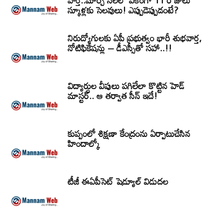
వార్త..మార్చి నెలలో ఏకంగా 11 రోజులు
స్కూళ్లకు సెలవులు! ఎప్పుడెప్పుడంటే?
నిరుద్యోగులకు ఏపీ ప్రభుత్వం భారీ శుభవార్త,
నోటిఫికేషన్లు – డీఎస్సీతో సహా..!!
విద్యార్ధుల వీపులు పగిలేలా కొట్టిన హెడ్
మాస్టర్.. ఆ తర్వాత సీన్‌ ఇదే!
కుప్పంలో శిక్షణా కేంద్రంను ఏర్పాటుచేసిన
హిందాల్కో
టీజీ ఈఏపీసెట్‌ షెడ్యూల్‌ విడుదల