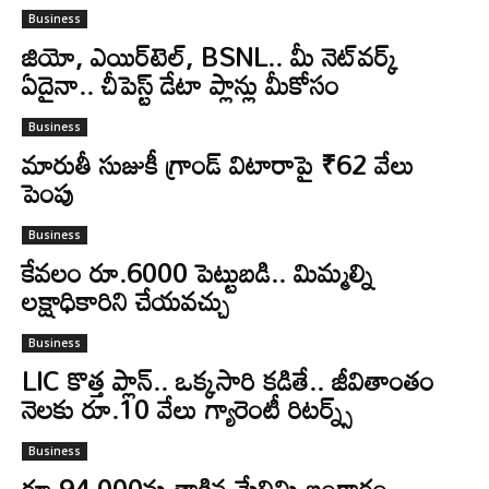
Business
జియో, ఎయిర్‌టెల్, BSNL.. మీ నెట్‌వర్క్
ఏదైనా.. చీపెస్ట్ డేటా ప్లాన్లు మీకోసం
Business
మారుతీ సుజుకీ గ్రాండ్‌ విటారాపై ₹62 వేలు
పెంపు
Business
కేవలం రూ.6000 పెట్టుబడి.. మిమ్మల్ని
లక్షాధికారిని చేయవచ్చు
Business
LIC కొత్త ప్లాన్.. ఒక్కసారి కడితే.. జీవితాంతం
నెలకు రూ.10 వేలు గ్యారెంటీ రిటర్న్స్
Business
రూ.94,000ను తాకిన మేలిమి బంగారం