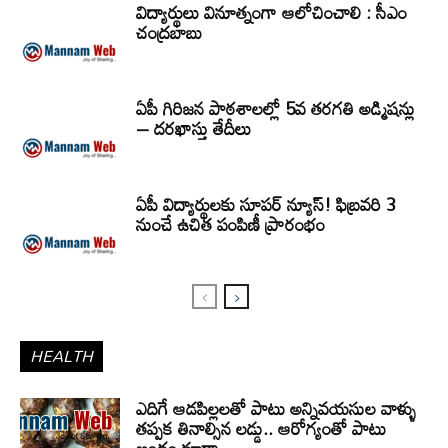
విద్యార్థులు వినూత్నంగా ఆలోచించాలి : సీఎం
చంద్రబాబు
ఏపీ గిరిజన పాఠశాలల్లో 5వ తరగతి అడ్మిషన్లు
– దరఖాస్తు తేదీలు
ఏపీ విద్యార్థులకు సూపర్ న్యూస్! ఫిబ్రవరి 3
నుంచే ఉచిత పంపిణీ ప్రారంభం
HEALTH
ఎదిగే ఆడపిల్లలతో పాటు అన్నివయసుల వాళ్ళు
తప్పక తినాల్సిన లడ్డు.. ఆరోగ్యంతో పాటు