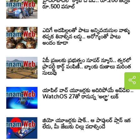
హైదరాబాద్‌లో క్యాబ్‌ దోపిడీ.. రూ.200 జర్నీకి
రూ.500 వసూల్
ఎదిగే ఆడపిల్లలతో పాటు అన్నివయసుల వాళ్ళు
తప్పక తినాల్సిన లడ్డు.. ఆరోగ్యంతో పాటు
అందం కూడా
ఏపీ ప్రజలకు ప్రభుత్వం సూపర్ న్యూస్.. త్వరలో
ప్రాపర్టీ కార్డ్ పంపిణీ.. బ్యాంకు రుణాలు మరింత
సులువు
యాపిల్ వాచ్ యూజర్లకు అదిరిపోయే అప్‌డేట్..
WatchOS 27తో రానున్న ‘అల్ట్రా’ లుక్
జియో యూజర్లకు షాక్.. ఆ పాపులర్ ప్లాన్ ఇక
లేదు, మీ జేబుకు చిల్లు పడాల్సిందే