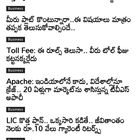
Business
మీరు ప్లాట్ కొంటున్నారా..ఈ విషయాలు మాత్రం
తప్పక తెలుసుకోవాల్సిందే..
Business
Toll Fee: ఈ రూల్స్ తెలుసా.. వీరు టోల్‌ ఫీజు
కట్టనక్కర్లేదు
Business
Apache: ఇండియాలోనే కాదు, విదేశాల్లోనూ
క్రేజ్.. 20 ఏళ్లుగా మార్కెట్‌ను శాసిస్తున్న టీవీఎస్
అపాచీ
Business
LIC కొత్త ప్లాన్.. ఒక్కసారి కడితే.. జీవితాంతం
నెలకు రూ.10 వేలు గ్యారెంటీ రిటర్న్స్