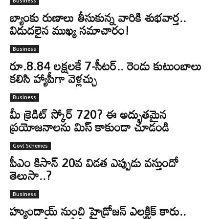
Business
బ్యాంకు రుణాలు తీసుకున్న వారికి శుభవార్త..
విడుదలైన ముఖ్య సమాచారం!
Business
రూ.8.84 లక్షలకే 7-సీటర్.. రెండు కుటుంబాలు
కలిసి హ్యాపీగా వెళ్లచ్చు
Business
మీ క్రెడిట్ స్కోర్ 720? ఈ అద్భుతమైన
ప్రయోజనాలను మిస్ కాకుండా చూడండి
Govt Schemes
పీఎం కిసాన్‌ 20వ విడత ఎప్పుడు వస్తుందో
తెలుసా..?
Business
హ్యుందాయ్‌ నుంచి హైడ్రోజన్ ఎలక్ట్రిక్ కారు..