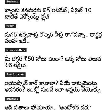
Business
బ్యాంకు కస్టమర్లకు బిగ్ అప్‌డేట్, ఏప్రిల్ 10
దాటితే ఎక్కౌంట్లు క్లోజ్
Health
షుగర్ ఉన్నవాళ్లు కొబ్బరి నీళ్లు తాగవచ్చా.. డాక్టర్ల
సలహా ఇదే..
Money Matters
మీ దగ్గర ₹50 నోటు ఉందా? ఒక్క నోటు విలువ
₹6 లక్షలు.
Govt Schemes
ఆయుష్మాన్ కార్డ్ కావాలా? ఏయే డాక్యుమెంట్లు
అవసరం? ఇంట్లో నుంచే ఇలా అప్లయ్ చేయొచ్చు
Business
ఆస్తి పత్రాలు పోయాయా.. ‘ఆందోళన వద్దు’