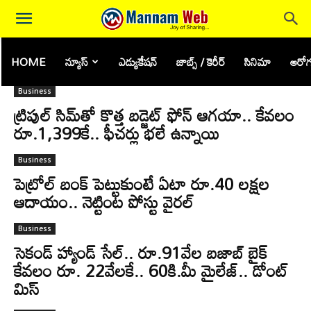
HOME
న్యూస్
ఎడ్యుకేషన్
జాబ్స్ / కెరీర్
సినిమా
ఆరోగ
Tag: Business
Business
ట్రిపుల్ సిమ్‌తో కొత్త బడ్జెట్ ఫోన్ ఆగయా.. కేవలం
రూ.1,399కే.. ఫీచర్లు భలే ఉన్నాయి
Business
పెట్రోల్ బంక్ పెట్టుకుంటే ఏటా రూ.40 లక్షల
ఆదాయం.. నెట్టింట పోస్టు వైరల్
Business
సెకండ్ హ్యాండ్ సేల్.. రూ.91వేల బజాబ్ బైక్
కేవలం రూ. 22వేలకే.. 60కి.మీ మైలేజ్.. డోంట్
మిస్