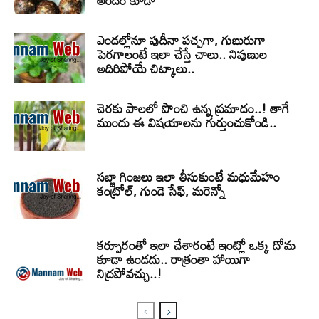
అందం కూడా
ఎండల్లోనూ పుదీనా పచ్చగా, గుబురుగా
పెరగాలంటే ఇలా చేస్తే చాలు.. నిపుణుల
అదిరిపోయే చిట్కాలు..
చెరకు పాలలో పొంచి ఉన్న ప్రమాదం..! తాగే
ముందు ఈ విషయాలను గుర్తుంచుకోండి..
సబ్జా గింజలు ఇలా తీసుకుంటే మధుమేహం
కంట్రోల్, గుండె సేఫ్, మరెన్నో
కర్పూరంతో ఇలా చేశారంటే ఇంట్లో ఒక్క దోమ
కూడా ఉండదు.. రాత్రంతా హాయిగా
నిద్రపోవచ్చు..!