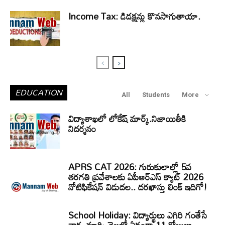
Income Tax: డిడక్షన్లు కొనసాగుతాయా.
EDUCATION
All
Students
More
విద్యాశాఖలో లోకేష్ మార్క్.నిజాయితీకి
నిదర్శనం
APRS CAT 2026: గురుకులాల్లో 5వ
తరగతి ప్రవేశాలకు ఏపీఆర్‌ఎస్‌ క్యాట్‌ 2026
నోటిఫికేషన్‌ విడుదల.. దరఖాస్తు లింక్‌ ఇదిగో!
School Holiday: విద్యార్థులు ఎగిరి గంతేసే