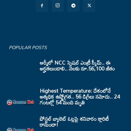
POPULAR POSTS
ఆర్మీలో NCC స్పెషల్ ఎంట్రీ స్కీమ్.. ఈ
అర్హతలుండాలి.. నెలకు రూ.56,100 జీతం
Highest Temperature: దేశంలోనే
అత్యధిక ఉష్ణోగ్రత.. 56 డిగ్రీలు నమోదు.. 24
గంటల్లో 54 మంది మృతి
పోస్టల్ బ్యాలెట్ ఓట్లపై శనివారం క్లారిటీ
రానుందా!