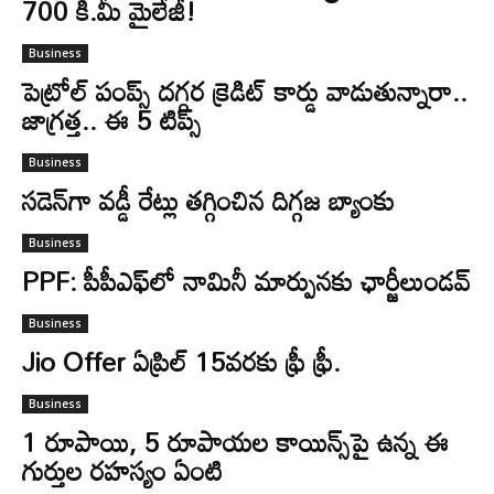
700 కి.మీ మైలేజీ!
Business
పెట్రోల్ పంప్స్ దగ్గర క్రెడిట్ కార్డు వాడుతున్నారా..
జాగ్రత్త.. ఈ 5 టిప్స్
Business
సడెన్‌గా వడ్డీ రేట్లు తగ్గించిన దిగ్గజ బ్యాంకు
Business
PPF: పీపీఎఫ్‌లో నామినీ మార్పునకు ఛార్జీలుండవ్‌
Business
Jio Offer ఏప్రిల్ 15వరకు ఫ్రీ ఫ్రీ.
Business
1 రూపాయి, 5 రూపాయల కాయిన్స్‌పై ఉన్న ఈ
గుర్తుల రహస్యం ఏంటి