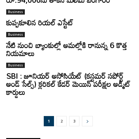
Business
కుప్పకూలిన రియల్‌ ఎస్టేట్‌
Business
నేటి నుంచి బ్యాంకుల్లో అమల్లోకి రానున్న 6 కొత్త
నియమాలు
Business
SBI : జూనియర్ అసోసియేట్ (కస్టమర్ సపోర్ట్
అండ్ సేల్స్) క్లరికల్ కేడర్ మెయిన్ పరీక్షల అడ్మిట్
కార్డులు
1
2
3