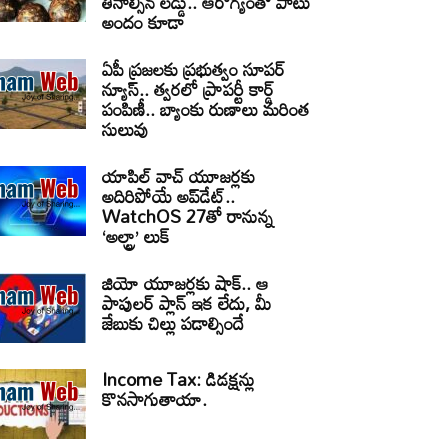
తినాల్సిన లడ్డు.. ఆరోగ్యంతో పాటు
అందం కూడా
ఏపీ ప్రజలకు ప్రభుత్వం సూపర్
న్యూస్.. త్వరలో ప్రాపర్టీ కార్డ్
పంపిణీ.. బ్యాంకు రుణాలు మరింత
సులువు
యాపిల్ వాచ్ యూజర్లకు
అదిరిపోయే అప్‌డేట్..
WatchOS 27తో రానున్న
‘అల్ట్రా’ లుక్
జియో యూజర్లకు షాక్.. ఆ
పాపులర్ ప్లాన్ ఇక లేదు, మీ
జేబుకు చిల్లు పడాల్సిందే
Income Tax: డిడక్షన్లు
కొనసాగుతాయా.