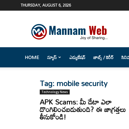
THURSDAY, AUGUST 6, 2026
Mannam
Web
(మన్నం
వెబ్
)-
Telugu
HOME
న్యూస్
ఎడ్యుకేషన్
జాబ్స్ / కెరీర్
సిని
News
Website
Tag: mobile security
Technology News
APK Scams: మీ డేటా ఎలా
దొంగిలించబడుతుంది? ఈ జాగ్రత్తలు
తీసుకోండి!