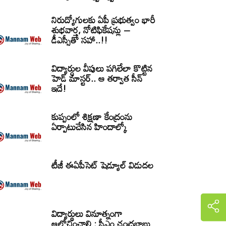
నిరుద్యోగులకు ఏపీ ప్రభుత్వం భారీ
శుభవార్త, నోటిఫికేషన్లు –
డీఎస్సీతో సహా..!!
విద్యార్ధుల వీపులు పగిలేలా కొట్టిన
హెడ్ మాస్టర్.. ఆ తర్వాత సీన్‌
ఇదే!
కుప్పంలో శిక్షణా కేంద్రంను
ఏర్పాటుచేసిన హిందాల్కో
టీజీ ఈఏపీసెట్‌ షెడ్యూల్‌ విడుదల
విద్యార్థులు వినూత్నంగా
ఆలోచించాలి : సీఎం చంద్రబాబు