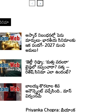
సినిమా
ఆస్కార్ నిబంధనల్లో పెను
మార్పులు- భారతీయ సినిమాలకు
ఇక పండగే- 2027 నుంచి
అమలు!
‘జెట్లీ’ రివ్యూ: ‘మత్తు వదలరా’
టైపులో నవ్వించారా? సత్య –
రితేష్ సినిమా ఎలా ఉందంటే?
బాలయ్య-కొరటాల శివ
అనౌన్స్మెంట్ వచ్చేసింది.. మాస్
విద్వంసమే
Priyanka Chopra: ప్రియాంక