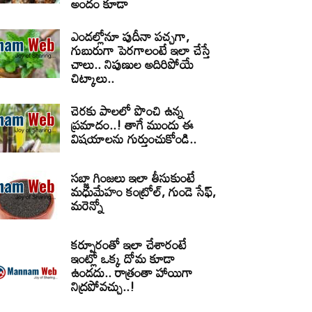
అందం కూడా
ఎండల్లోనూ పుదీనా పచ్చగా,
గుబురుగా పెరగాలంటే ఇలా చేస్తే
చాలు.. నిపుణుల అదిరిపోయే
చిట్కాలు..
చెరకు పాలలో పొంచి ఉన్న
ప్రమాదం..! తాగే ముందు ఈ
విషయాలను గుర్తుంచుకోండి..
సబ్జా గింజలు ఇలా తీసుకుంటే
మధుమేహం కంట్రోల్, గుండె సేఫ్,
మరెన్నో
కర్పూరంతో ఇలా చేశారంటే
ఇంట్లో ఒక్క దోమ కూడా
ఉండదు.. రాత్రంతా హాయిగా
నిద్రపోవచ్చు..!