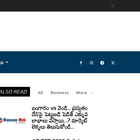
లు
ALSO READ
All
Business
More
బంగారం vs వెండి.. ప్రస్తుతం
దేనిపై పెట్టుబడి పెడితే ఎక్కువ
లాభాలు వస్తాయి..? మార్కెట్
లెక్కలు తెలుసుకోండి..