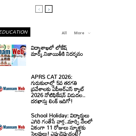
EDUCATION
All
More
విద్యాశాఖలో లోకేష్
మార్క్.నిజాయితీకి నిదర్శనం
APRS CAT 2026:
గురుకులాల్లో 5వ తరగతి
ప్రవేశాలకు ఏపీఆర్‌ఎస్‌ క్యాట్‌
2026 నోటిఫికేషన్‌ విడుదల..
దరఖాస్తు లింక్‌ ఇదిగో!
School Holiday: విద్యార్థులు
ఎగిరి గంతేసే వార్త..మార్చి నెలలో
ఏకంగా 11 రోజులు స్కూళ్లకు
సెలవులు! ఎప్పుడెప్పుడంటే?