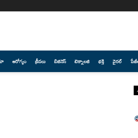
మా
ఆరోగ్యం
క్రీడలు
బిజినెస్
టెక్నాలజి
భక్తి
వైరల్
పేజీ