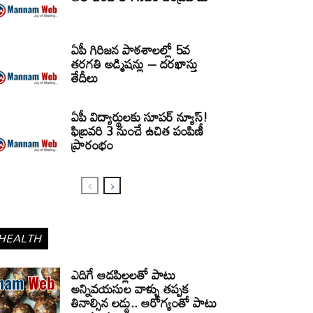
ఏపీ గిరిజన పాఠశాలల్లో 5వ
తరగతి అడ్మిషన్లు – దరఖాస్తు
తేదీలు
ఏపీ విద్యార్థులకు సూపర్ న్యూస్!
ఫిబ్రవరి 3 నుంచే ఉచిత పంపిణీ
ప్రారంభం
HEALTH
ఎదిగే ఆడపిల్లలతో పాటు
అన్నివయసుల వాళ్ళు తప్పక
తినాల్సిన లడ్డు.. ఆరోగ్యంతో పాటు