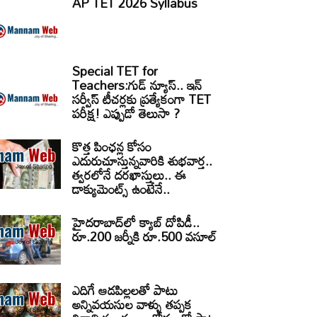
AP TET 2026 Syllabus
Special TET for
Teachers:గుడ్ న్యూస్.. ఇన్
సర్వీస్ టీచర్లకు ప్రత్యేకంగా TET
పరీక్ష! ఎప్పుడో తెలుసా ?
కొత్త పింఛన్ల కోసం
ఎదురుచూస్తున్నవారికి శుభవార్త..
త్వరలోనే దరఖాస్తులు.. ఈ
డాక్యుమెంట్స్ ఉంటేనే..
హైదరాబాద్‌లో క్యాబ్‌ దోపిడీ..
రూ.200 జర్నీకి రూ.500 వసూల్
ఎదిగే ఆడపిల్లలతో పాటు
అన్నివయసుల వాళ్ళు తప్పక