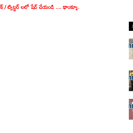
క్ / ట్విట్టర్ లలో షేర్ చేయండి .... థాంక్యూ.