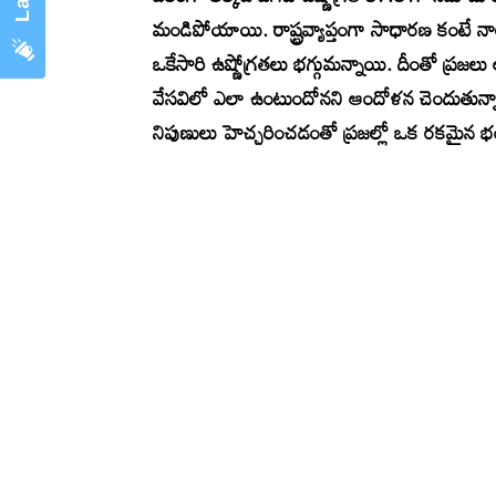
మండిపోయాయి. రాష్ట్రవ్యాప్తంగా సాధారణ కంటే నా
ఒకేసారి ఉష్ణోగ్రతలు భగ్గుమన్నాయి. దీంతో ప్రజల
వేసవిలో ఎలా ఉంటుందోనని ఆందోళన చెందుతున్న
నిపుణులు హెచ్చరించడంతో ప్రజల్లో ఒక రకమైన 