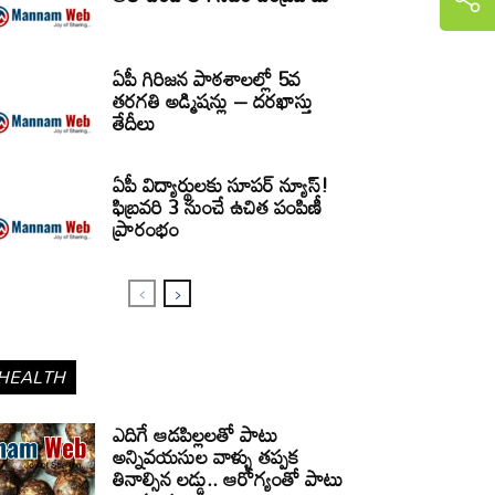
ఏపీ గిరిజన పాఠశాలల్లో 5వ
తరగతి అడ్మిషన్లు – దరఖాస్తు
తేదీలు
ఏపీ విద్యార్థులకు సూపర్ న్యూస్!
ఫిబ్రవరి 3 నుంచే ఉచిత పంపిణీ
ప్రారంభం
HEALTH
ఎదిగే ఆడపిల్లలతో పాటు
అన్నివయసుల వాళ్ళు తప్పక
తినాల్సిన లడ్డు.. ఆరోగ్యంతో పాటు