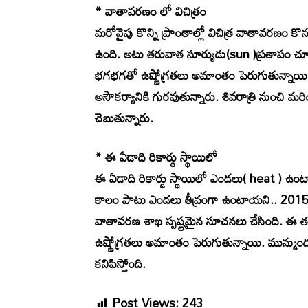
* వాతావరణం లో విచిత్రం
మరోవైపు కొన్ని ప్రాంతాల్లో విచిత్ర వాతావర
ఉంది. అటు తరువాత సూర్యుడు(sun )ప్రతాపం చూప
భగభగతో ఉష్ణోగ్రతలు అమాంతం పెరుగుతున్నాయి.
అసౌకర్యానికి గురవుతున్నారు. శివరాత్రి నుం
చెబుతున్నారు.
* ఈ ఏడాది రికార్డు స్థాయిలో
ఈ ఏడాది రికార్డు స్థాయిలో ఎండలు( heat ) ఉం
కాలం పాటు ఎండలు తీవ్రంగా ఉంటాయని.. 2015 న
వాతావరణ శాఖ స్పష్టమైన సూచనలు చేసింది. ఈ
ఉష్ణోగ్రతలు అమాంతం పెరుగుతున్నాయి. మున్ముం
కనిపిస్తోంది.
Post Views:
243