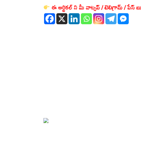
ఈ ఆర్టికల్ ని మీ వాట్సప్ / టెలిగ్రామ్ / పేస్ బు