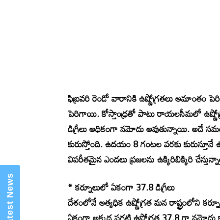
ఫిబ్రవరి రెండో వారానికి ఉష్ణోగ్రతలు అమాంతం పెరిగ
×
Mannam Web (మన్నం వెబ్ )- Telugu
News Website
పెరిగాయి. కోస్తాంధ్రతో పాటు రాయలసీమలో ఉష్
డిగ్రీలు అధికంగా నమోదు అవుతున్నాయి. అదే 
కురుస్తోంది. ఉదయం 8 గంటల వరకు కురుస్తూనే 
విపరీతమైన ఎండలు ప్రజలను ఉక్కిరిబిక్కిరి చేస్తున్న
* కర్నూలులో ఏకంగా 37.8 డిగ్రీలు
దేశంలోనే అత్యధిక ఉష్ణోగ్రత మన రాష్ట్రంలోని క
ఏకంగా అక్కడ పగటి ఉష్ణోగ్రత 37.8 గా నమోదు