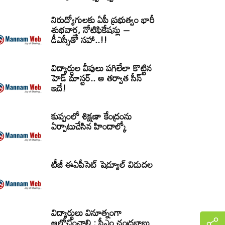
నిరుద్యోగులకు ఏపీ ప్రభుత్వం భారీ
శుభవార్త, నోటిఫికేషన్లు –
డీఎస్సీతో సహా..!!
విద్యార్ధుల వీపులు పగిలేలా కొట్టిన
హెడ్ మాస్టర్.. ఆ తర్వాత సీన్‌
ఇదే!
కుప్పంలో శిక్షణా కేంద్రంను
ఏర్పాటుచేసిన హిందాల్కో
టీజీ ఈఏపీసెట్‌ షెడ్యూల్‌ విడుదల
విద్యార్థులు వినూత్నంగా
ఆలోచించాలి : సీఎం చంద్రబాబు