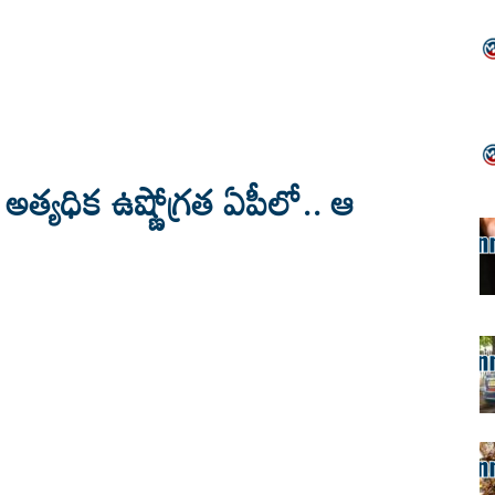
్యధిక ఉష్ణోగ్రత ఏపీలో.. ఆ