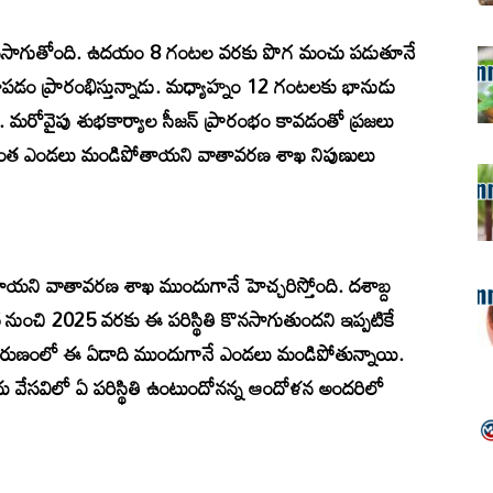
ణం కొనసాగుతోంది. ఉదయం 8 గంటల వరకు పొగ మంచు పడుతూనే
డం ప్రారంభిస్తున్నాడు. మధ్యాహ్నం 12 గంటలకు భానుడు
 మరోవైపు శుభకార్యాల సీజన్ ప్రారంభం కావడంతో ప్రజలు
చి మరింత ఎండలు మండిపోతాయని వాతావరణ శాఖ నిపుణులు
టాయని వాతావరణ శాఖ ముందుగానే హెచ్చరిస్తోంది. దశాబ్ద
ుంచి 2025 వరకు ఈ పరిస్థితి కొనసాగుతుందని ఇప్పటికే
 తరుణంలో ఈ ఏడాది ముందుగానే ఎండలు మండిపోతున్నాయి.
దు వేసవిలో ఏ పరిస్థితి ఉంటుందోనన్న ఆందోళన అందరిలో