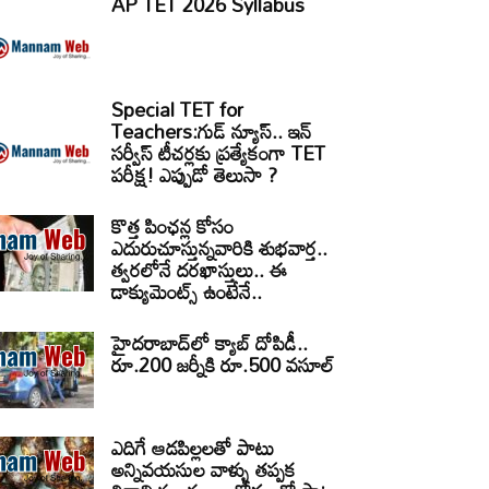
AP TET 2026 Syllabus
Special TET for
Teachers:గుడ్ న్యూస్.. ఇన్
సర్వీస్ టీచర్లకు ప్రత్యేకంగా TET
పరీక్ష! ఎప్పుడో తెలుసా ?
కొత్త పింఛన్ల కోసం
ఎదురుచూస్తున్నవారికి శుభవార్త..
త్వరలోనే దరఖాస్తులు.. ఈ
డాక్యుమెంట్స్ ఉంటేనే..
హైదరాబాద్‌లో క్యాబ్‌ దోపిడీ..
రూ.200 జర్నీకి రూ.500 వసూల్
ఎదిగే ఆడపిల్లలతో పాటు
అన్నివయసుల వాళ్ళు తప్పక