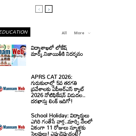
EDUCATION
All
More
విద్యాశాఖలో లోకేష్
మార్క్.నిజాయితీకి నిదర్శనం
APRS CAT 2026:
గురుకులాల్లో 5వ తరగతి
ప్రవేశాలకు ఏపీఆర్‌ఎస్‌ క్యాట్‌
2026 నోటిఫికేషన్‌ విడుదల..
దరఖాస్తు లింక్‌ ఇదిగో!
School Holiday: విద్యార్థులు
ఎగిరి గంతేసే వార్త..మార్చి నెలలో
ఏకంగా 11 రోజులు స్కూళ్లకు
సెలవులు! ఎప్పుడెప్పుడంటే?