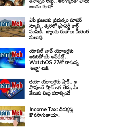
తినాల్సిన లడ్డు.. ఆరోగ్యంతో పాటు
అందం కూడా
ఏపీ ప్రజలకు ప్రభుత్వం సూపర్
న్యూస్.. త్వరలో ప్రాపర్టీ కార్డ్
పంపిణీ.. బ్యాంకు రుణాలు మరింత
సులువు
యాపిల్ వాచ్ యూజర్లకు
అదిరిపోయే అప్‌డేట్..
WatchOS 27తో రానున్న
‘అల్ట్రా’ లుక్
జియో యూజర్లకు షాక్.. ఆ
పాపులర్ ప్లాన్ ఇక లేదు, మీ
జేబుకు చిల్లు పడాల్సిందే
Income Tax: డిడక్షన్లు
కొనసాగుతాయా.