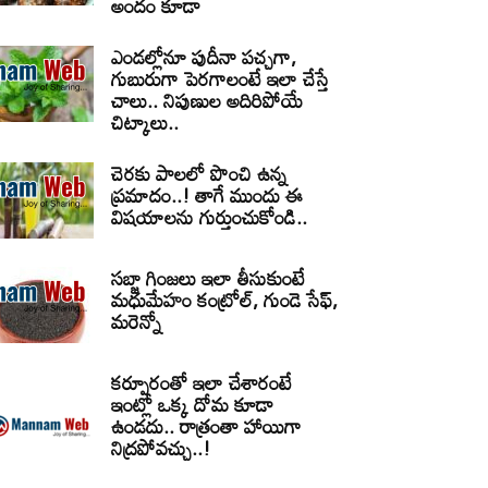
అందం కూడా
ఎండల్లోనూ పుదీనా పచ్చగా,
గుబురుగా పెరగాలంటే ఇలా చేస్తే
చాలు.. నిపుణుల అదిరిపోయే
చిట్కాలు..
చెరకు పాలలో పొంచి ఉన్న
ప్రమాదం..! తాగే ముందు ఈ
విషయాలను గుర్తుంచుకోండి..
సబ్జా గింజలు ఇలా తీసుకుంటే
మధుమేహం కంట్రోల్, గుండె సేఫ్,
మరెన్నో
కర్పూరంతో ఇలా చేశారంటే
ఇంట్లో ఒక్క దోమ కూడా
ఉండదు.. రాత్రంతా హాయిగా
నిద్రపోవచ్చు..!