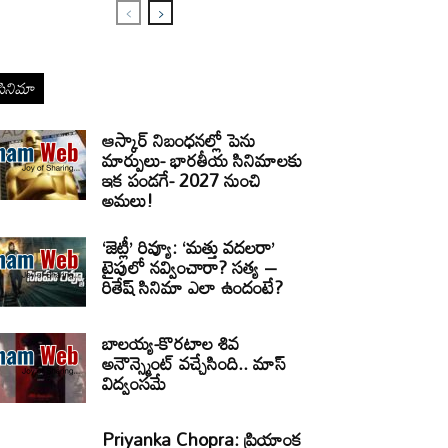
సినిమా
ఆస్కార్ నిబంధనల్లో పెను
మార్పులు- భారతీయ సినిమాలకు
ఇక పండగే- 2027 నుంచి
అమలు!
‘జెట్లీ’ రివ్యూ: ‘మత్తు వదలరా’
టైపులో నవ్వించారా? సత్య –
రితేష్ సినిమా ఎలా ఉందంటే?
బాలయ్య-కొరటాల శివ
అనౌన్స్మెంట్ వచ్చేసింది.. మాస్
విద్వంసమే
Priyanka Chopra: ప్రియాంక