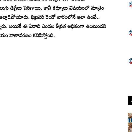
లుగు డిగ్రీలు పెరిగాయి. కానీ కర్నూలు విషయంలో మాత్రం
ు అల్లాడిపోయారు. ఫిబ్రవరి రెండో వారంలోనే ఇలా ఉంటే..
ారు. అయితే ఈ ఏడాది ఎండల తీవ్రత అధికంగా ఉంటుందని
భయం వాతావరణం కనిపిస్తోంది.