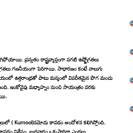
ిపోయాయి. ప్రస్తుతం రాష్ట్రవ్యాప్తంగా పగటి ఉష్ణోగ్రతలు
ణోగ్రతలు గణనీయంగా పెరిగాయి. సాధారణం కంటే నాలుగు
సమయంలో ఉత్తరాంధ్రతో పాటు మన్యంలో విపరీతమైన పొగ మంచు
ఉంది. ఇంకోవైపు మధ్యాహ్నం నుంచి సాయంత్రం వరకు
ాయి.
ర్నూలులో ( Kurnool)నమోదు కావడం ఆందోళన కలిగిస్తోంది.
 కావడం విశేషం. బుధవారం ఒక్కసారిగా ఎండలు