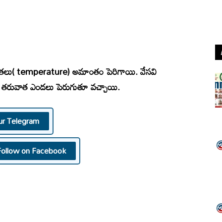
గ్రతలు( temperature) అమాంతం పెరిగాయి. వేసవి
తి తరువాత ఎండలు పెరుగుతూ వచ్చాయి.
ur Telegram
Follow on Facebook