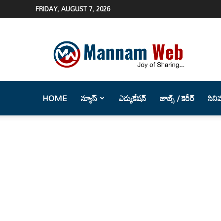
FRIDAY, AUGUST 7, 2026
Mannam
Web
(మన్నం
వెబ్
)-
Telugu
HOME
న్యూస్
ఎడ్యుకేషన్
జాబ్స్ / కెరీర్
సిని
News
Website