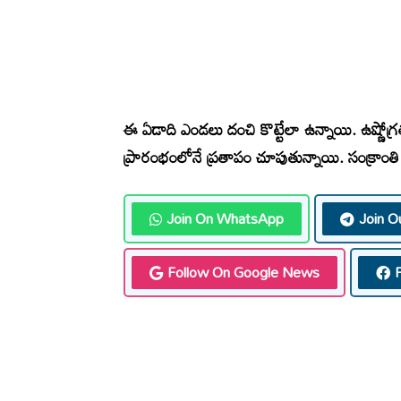
ఈ ఏడాది ఎండలు దంచి కొట్టేలా ఉన్నాయి. ఉష్ణో
ప్రారంభంలోనే ప్రతాపం చూపుతున్నాయి. సంక్రాం
Join On WhatsApp
Join O
Follow On Google News