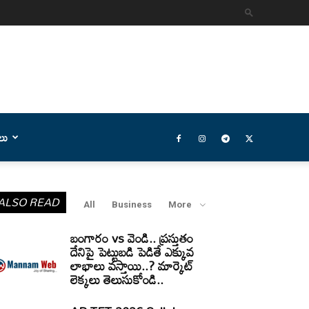
లు
ALSO READ
All
Business
More
బంగారం vs వెండి.. ప్రస్తుతం
దేనిపై పెట్టుబడి పెడితే ఎక్కువ
లాభాలు వస్తాయి..? మార్కెట్
లెక్కలు తెలుసుకోండి..