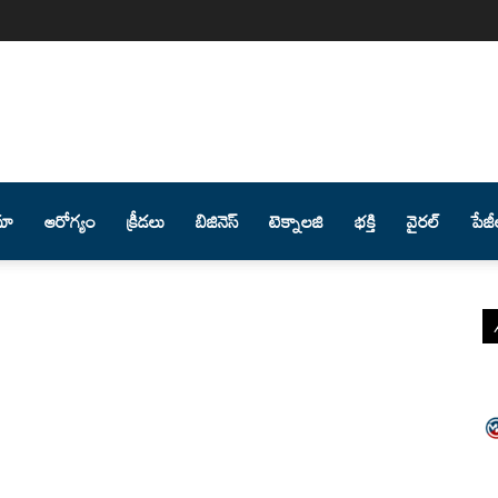
మా
ఆరోగ్యం
క్రీడలు
బిజినెస్
టెక్నాలజి
భక్తి
వైరల్
పేజీ