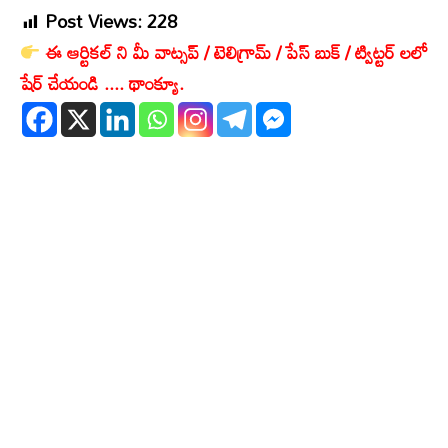
Post Views:
228
ఈ ఆర్టికల్ ని మీ వాట్సప్ / టెలిగ్రామ్ / పేస్ బుక్ / ట్విట్టర్ లలో
షేర్ చేయండి .... థాంక్యూ.