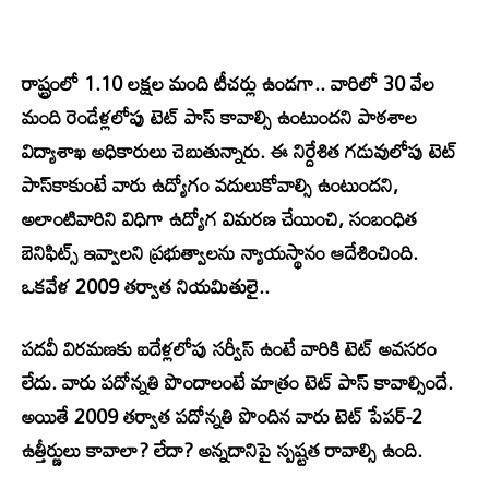
రాష్ట్రంలో 1.10 లక్షల మంది టీచర్లు ఉండగా.. వారిలో 30 వేల
మంది రెండేళ్లలోపు టెట్‌ పాస్‌ కావాల్సి ఉంటుందని పాఠశాల
విద్యాశాఖ అధికారులు చెబుతున్నారు. ఈ నిర్దేశిత గడువులోపు టెట్‌
పాస్‌కాకుంటే వారు ఉద్యోగం వదులుకోవాల్సి ఉంటుందని,
అలాంటివారిని విధిగా ఉద్యోగ విమరణ చేయించి, సంబంధిత
బెనిఫిట్స్‌ ఇవ్వాలని ప్రభుత్వాలను న్యాయస్థానం ఆదేశించింది.
ఒకవేళ 2009 తర్వాత నియమితులై..
పదవీ విరమణకు ఐదేళ్లలోపు సర్వీస్‌ ఉంటే వారికి టెట్‌ అవసరం
లేదు. వారు పదోన్నతి పొందాలంటే మాత్రం టెట్‌ పాస్‌ కావాల్సిందే.
అయితే 2009 తర్వాత పదోన్నతి పొందిన వారు టెట్‌ పేపర్‌-2
ఉత్తీర్ణులు కావాలా? లేదా? అన్నదానిపై స్పష్టత రావాల్సి ఉంది.