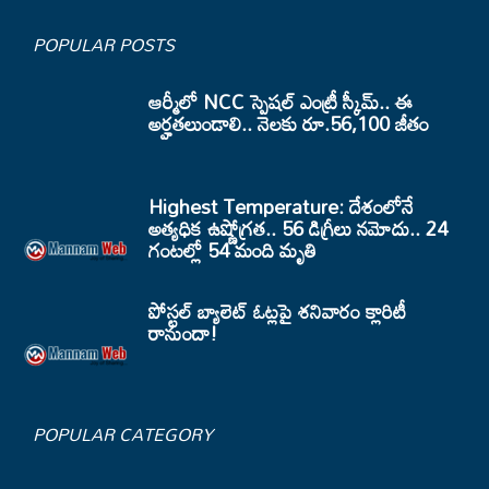
POPULAR POSTS
ఆర్మీలో NCC స్పెషల్ ఎంట్రీ స్కీమ్.. ఈ
అర్హతలుండాలి.. నెలకు రూ.56,100 జీతం
Highest Temperature: దేశంలోనే
అత్యధిక ఉష్ణోగ్రత.. 56 డిగ్రీలు నమోదు.. 24
గంటల్లో 54 మంది మృతి
పోస్టల్ బ్యాలెట్ ఓట్లపై శనివారం క్లారిటీ
రానుందా!
POPULAR CATEGORY