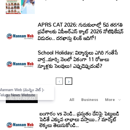
APRS CAT 2026: గురుకులాల్లో 5వ తరగతి
ప్రవేశాలకు ఏపీఆర్‌ఎస్‌ క్యాట్‌ 2026 నోటిఫికేషన్‌
విడుదల.. దరఖాస్తు లింక్‌ ఇదిగో!
School Holiday: విద్యార్థులు ఎగిరి గంతేసే
వార్త..మార్చి నెలలో ఏకంగా 11 రోజులు
స్కూళ్లకు సెలవులు! ఎప్పుడెప్పుడంటే?
×
Mannam Web (మన్నం వెబ్ )-
Telugu News Website
ALSO READ
All
Business
More
బంగారం vs వెండి.. ప్రస్తుతం దేనిపై పెట్టుబడి
పెడితే ఎక్కువ లాభాలు వస్తాయి..? మార్కెట్
లెక్కలు తెలుసుకోండి..