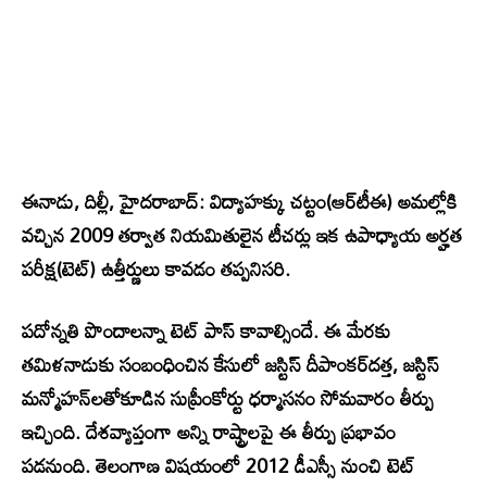
ఈ
నాడు, దిల్లీ, హైదరాబాద్‌: విద్యాహక్కు చట్టం(ఆర్‌టీఈ) అమల్లోకి
వచ్చిన 2009 తర్వాత నియమితులైన టీచర్లు ఇక ఉపాధ్యాయ అర్హత
పరీక్ష(టెట్‌) ఉత్తీర్ణులు కావడం తప్పనిసరి.
పదోన్నతి పొందాలన్నా టెట్‌ పాస్‌ కావాల్సిందే. ఈ మేరకు
తమిళనాడుకు సంబంధించిన కేసులో జస్టిస్‌ దీపాంకర్‌దత్త, జస్టిస్‌
మన్మోహన్‌లతోకూడిన సుప్రీంకోర్టు ధర్మాసనం సోమవారం తీర్పు
ఇచ్చింది. దేశవ్యాప్తంగా అన్ని రాష్ట్రాలపై ఈ తీర్పు ప్రభావం
పడనుంది. తెలంగాణ విషయంలో 2012 డీఎస్సీ నుంచి టెట్‌