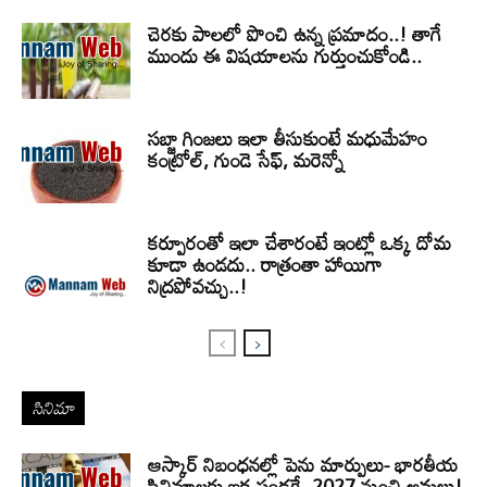
చెరకు పాలలో పొంచి ఉన్న ప్రమాదం..! తాగే
ముందు ఈ విషయాలను గుర్తుంచుకోండి..
సబ్జా గింజలు ఇలా తీసుకుంటే మధుమేహం
కంట్రోల్, గుండె సేఫ్, మరెన్నో
కర్పూరంతో ఇలా చేశారంటే ఇంట్లో ఒక్క దోమ
కూడా ఉండదు.. రాత్రంతా హాయిగా
నిద్రపోవచ్చు..!
సినిమా
ఆస్కార్ నిబంధనల్లో పెను మార్పులు- భారతీయ
సినిమాలకు ఇక పండగే- 2027 నుంచి అమలు!