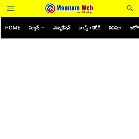
HOME
న్యూస్
ఎడ్యుకేషన్
జాబ్స్ / కెరీర్
సినిమా
ఆరోగ