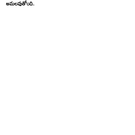
అమలవుతోంది.