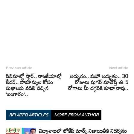
Previous article
Next article
సినిమాల్లో స్టార్.. రాజకీయాల్లో
అద్భుతం.. మహా అద్భుతం.. 30
లీడర్.. సామాన్యుల కోసం
రోజులు షుగర్ మానేస్తే ఈ 5
సుఖాలను వదిలి వచ్చిన
రోగాలు మీ దగ్గరికి కూడా రావు..
‘బంగారం’..
RELATED ARTICLES
MORE FROM AUTHOR
విద్యాశాఖలో లోకేష్ మార్క్.నిజాయితీకి నిదర్శనం