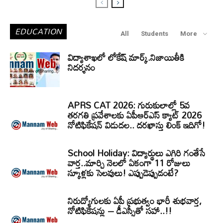
EDUCATION
All
Students
More
విద్యాశాఖలో లోకేష్ మార్క్.నిజాయితీకి
నిదర్శనం
APRS CAT 2026: గురుకులాల్లో 5వ
తరగతి ప్రవేశాలకు ఏపీఆర్‌ఎస్‌ క్యాట్‌ 2026
నోటిఫికేషన్‌ విడుదల.. దరఖాస్తు లింక్‌ ఇదిగో!
School Holiday: విద్యార్థులు ఎగిరి గంతేసే
వార్త..మార్చి నెలలో ఏకంగా 11 రోజులు
స్కూళ్లకు సెలవులు! ఎప్పుడెప్పుడంటే?
నిరుద్యోగులకు ఏపీ ప్రభుత్వం భారీ శుభవార్త,
నోటిఫికేషన్లు – డీఎస్సీతో సహా..!!