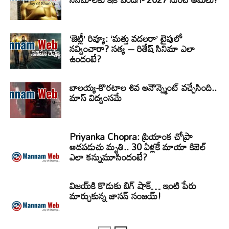
‘జెట్లీ’ రివ్యూ: ‘మత్తు వదలరా’ టైపులో
నవ్వించారా? సత్య – రితేష్ సినిమా ఎలా
ఉందంటే?
బాలయ్య-కొరటాల శివ అనౌన్స్మెంట్ వచ్చేసింది..
మాస్ విద్వంసమే
Priyanka Chopra: ప్రియాంక చోప్రా
ఆడపడుచు మృతి.. 30 ఏళ్లకే మాయా కిబెల్
ఎలా కన్నుమూసిందంటే?
విజయ్‌కి కొడుకు బిగ్ షాక్… ఇంటి పేరు
మార్చుకున్న జాసన్ సంజయ్!