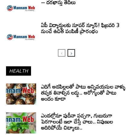
– దరఖాస్తు తేదీలు
ఏపీ విద్యార్థులకు సూపర్ న్యూస్! ఫిబ్రవరి 3
నుంచే ఉచిత పంపిణీ ప్రారంభం
HEALTH
ఎదిగే ఆడపిల్లలతో పాటు అన్నివయసుల వాళ్ళు
తప్పక తినాల్సిన లడ్డు.. ఆరోగ్యంతో పాటు
అందం కూడా
ఎండల్లోనూ పుదీనా పచ్చగా, గుబురుగా
పెరగాలంటే ఇలా చేస్తే చాలు.. నిపుణుల
అదిరిపోయే చిట్కాలు..