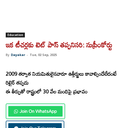
Education
ఇక టీచర్లకు టెట్‌ పాస్‌ తప్పనిసరి: సుప్రీంకోర్టు
By
Dayakar
-
Tue, 02 Sep, 2025
2009 తర్వాత నియమితులైనవారూ ఉత్తీర్ణులు కావాల్సిందేలేదంటే
రిటైర్‌ తప్పదు
ఈ తీర్పుతో రాష్ట్రంలో 30 వేల మందిపై ప్రభావం
Join On WhatsApp