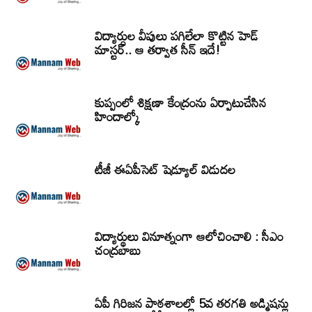
విద్యార్ధుల వీపులు పగిలేలా కొట్టిన హెడ్
మాస్టర్.. ఆ తర్వాత సీన్‌ ఇదే!
కుప్పంలో శిక్షణా కేంద్రంను ఏర్పాటుచేసిన
హిందాల్కో
టీజీ ఈఏపీసెట్‌ షెడ్యూల్‌ విడుదల
విద్యార్థులు వినూత్నంగా ఆలోచించాలి : సీఎం
చంద్రబాబు
ఏపీ గిరిజన పాఠశాలల్లో 5వ తరగతి అడ్మిషన్లు