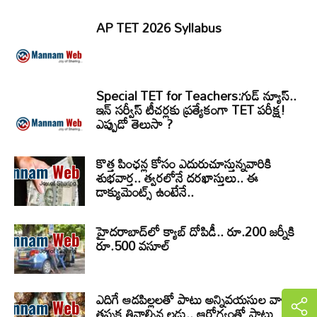
AP TET 2026 Syllabus
Special TET for Teachers:గుడ్ న్యూస్..
ఇన్ సర్వీస్ టీచర్లకు ప్రత్యేకంగా TET పరీక్ష!
ఎప్పుడో తెలుసా ?
కొత్త పింఛన్ల కోసం ఎదురుచూస్తున్నవారికి
శుభవార్త.. త్వరలోనే దరఖాస్తులు.. ఈ
డాక్యుమెంట్స్ ఉంటేనే..
హైదరాబాద్‌లో క్యాబ్‌ దోపిడీ.. రూ.200 జర్నీకి
రూ.500 వసూల్
ఎదిగే ఆడపిల్లలతో పాటు అన్నివయసుల వాళ్ళు
తప్పక తినాల్సిన లడ్డు.. ఆరోగ్యంతో పాటు