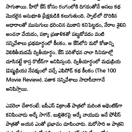
సాగుతాయి. హీరో కేస్ కోసం రంగంలోకి దిగడంతోనే అసలు కథ
మొదలైన అనుభూతి ప్రేక్షకుడికి కలుగుతుంది. స్పాట్‌లో దొరికిన
ఆధారాలతో ముసుగులు ధరించిన ముఠాని కనిపెట్టడం, నేరాల శైలిని
అంచనా వేయడం, పక్కా ప్రణాళికతో పట్టుకోవడం వంటి
సన్నివేశాలు ప్రథమార్ధంలో కీలకం. ఆ కేస్‌లోని మరో కోణాన్ని
వెలికితీయడమే ద్వితీయార్ధం. కేస్ పరిశోధన చాలా సినిమాల్లో
చూసినట్టే కాస్త రొటీన్‌గా అనిపిస్తుంది. ద్వితీయార్ధంలో మధుప్రియ
(విష్ణుప్రియ) నేపథ్యంలో వచ్చే ఎపిసోడ్ కథ కీలకం (The 100
Movie Review). పతాక సన్నివేశాలు సాదాసీదాగానే
అనిపిస్తాయి.
ఎవరెలా చేశారంటే:
ఐపీఎస్ విక్రాంత్ పాత్రలో మరింత అథెంటిక్‌గా
కనిపించాడు ఆర్కే సాగర్‌. బుల్లితెరపై ఆర్కే నాయుడు అనే పోలీస్
పాత్రతో ఆయన ఎంతో ప్రభావం చూపించారు. మరోసారి ఆ పాత్రని