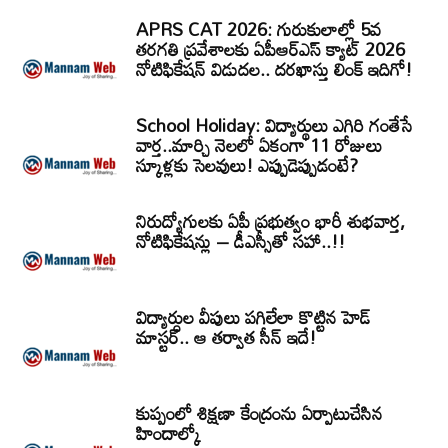
APRS CAT 2026: గురుకులాల్లో 5వ
తరగతి ప్రవేశాలకు ఏపీఆర్‌ఎస్‌ క్యాట్‌ 2026
నోటిఫికేషన్‌ విడుదల.. దరఖాస్తు లింక్‌ ఇదిగో!
School Holiday: విద్యార్థులు ఎగిరి గంతేసే
వార్త..మార్చి నెలలో ఏకంగా 11 రోజులు
స్కూళ్లకు సెలవులు! ఎప్పుడెప్పుడంటే?
నిరుద్యోగులకు ఏపీ ప్రభుత్వం భారీ శుభవార్త,
నోటిఫికేషన్లు – డీఎస్సీతో సహా..!!
విద్యార్ధుల వీపులు పగిలేలా కొట్టిన హెడ్
మాస్టర్.. ఆ తర్వాత సీన్‌ ఇదే!
కుప్పంలో శిక్షణా కేంద్రంను ఏర్పాటుచేసిన
హిందాల్కో