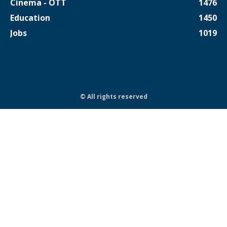
Cinema - OTT
1476
Education
1450
Jobs
1019
© All rights reserved