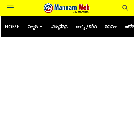
HOME
న్యూస్
ఎడ్యుకేషన్
జాబ్స్ / కెరీర్
సినిమా
ఆరోగ