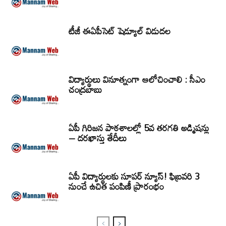
టీజీ ఈఏపీసెట్‌ షెడ్యూల్‌ విడుదల
విద్యార్థులు వినూత్నంగా ఆలోచించాలి : సీఎం
చంద్రబాబు
ఏపీ గిరిజన పాఠశాలల్లో 5వ తరగతి అడ్మిషన్లు
– దరఖాస్తు తేదీలు
ఏపీ విద్యార్థులకు సూపర్ న్యూస్! ఫిబ్రవరి 3
నుంచే ఉచిత పంపిణీ ప్రారంభం