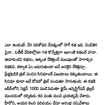
ఎలా ఉందంటే:
నేర పరిశోధన నేపథ్యంలో సాగే కథ ఇది. వెండితెర
పైనా.. ఓటీటీ వేదికల్లోనూ గత కొన్నేళ్లుగా ఇలాంటి కథలదే హవా.
ఊహకందని కథనం, ఉత్కంఠ రేకెత్తించే మలుపులతో సాగాల్సిన
కథలివి. తర్వాత ఏం జరుగుతుందా అనే ఆసక్తిని రేకెత్తిస్తూ..
ప్రేక్షకుడికి థ్రిల్ పంచిన సినిమాలకే విజయాలు దక్కుతుంటాయి. ఈ
సినిమా కూడా అదే కోవలో థ్రిల్‌ పంచుతూ సాగుతుంది. ఈ కథకి
ఐపీసీలోని సెక్షన్ 100ని ముడిపెడుతూ క్రైమ్ ఇన్వెస్టిగేషన్ థ్రిల్లర్‌
మలచడంలో దర్శకుడు తన వంతు మంచి ప్రయత్నమే చేశాడు.
హీరోని, ఆయన కలని పరిచయం చేస్తూ ఆరంభ సన్నివేశాలు