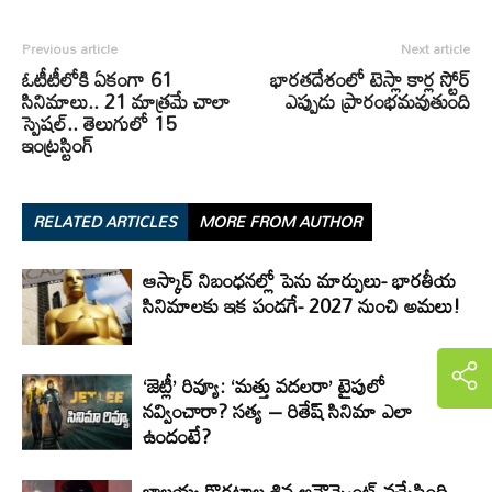
Previous article
Next article
ఓటీటీలోకి ఏకంగా 61
భారతదేశంలో టెస్లా కార్ల స్టోర్
సినిమాలు.. 21 మాత్రమే చాలా
ఎప్పుడు ప్రారంభమవుతుంది
స్పెషల్.. తెలుగులో 15
ఇంట్రస్టింగ్
RELATED ARTICLES
MORE FROM AUTHOR
ఆస్కార్ నిబంధనల్లో పెను మార్పులు- భారతీయ
సినిమాలకు ఇక పండగే- 2027 నుంచి అమలు!
‘జెట్లీ’ రివ్యూ: ‘మత్తు వదలరా’ టైపులో
నవ్వించారా? సత్య – రితేష్ సినిమా ఎలా
ఉందంటే?
బాలయ్య-కొరటాల శివ అనౌన్స్మెంట్ వచ్చేసింది..