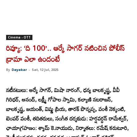
Cinema - OTT
రివ్యూ: ‘ది 100’.. ఆర్కే సాగర్ నటించిన పోలీస్‌
డ్రామా ఎలా ఉందంటే
By
Dayakar
-
Sat, 12 Jul, 2025
నటీనటులు: ఆర్కే సాగర్, మిషా నారంగ్, ధన్య బాలకృష్ణ, వీవీ
గిరిధర్, ఆనంద్, లక్ష్మీ గోపాల స్వామి, కల్యాణి నటరాజన్,
బాలకృష్ణ, జయంత్, విష్ణు ప్రియ, తారక్ పొన్నప్ప, వంశీ నెక్కంటి,
టెంపర్ వంశీ, తదితరులు, సంగీత దర్శకుడు: హర్షవర్ధన్ రామేశ్వర్,
ఛాయాగ్రహణం: శ్యామ్ కె.నాయుడు, నిర్మాతలు: రమేష్ కరుటూరి,