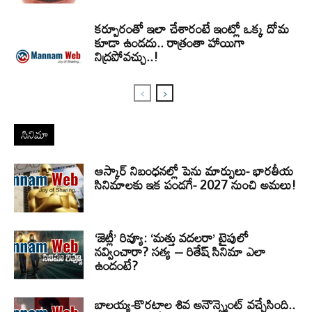
కర్పూరంతో ఇలా చేశారంటే ఇంట్లో ఒక్క దోమ
కూడా ఉండదు.. రాత్రంతా హాయిగా
నిద్రపోవచ్చు..!
సినిమా
ఆస్కార్ నిబంధనల్లో పెను మార్పులు- భారతీయ
సినిమాలకు ఇక పండగే- 2027 నుంచి అమలు!
‘జెట్లీ’ రివ్యూ: ‘మత్తు వదలరా’ టైపులో
నవ్వించారా? సత్య – రితేష్ సినిమా ఎలా
ఉందంటే?
బాలయ్య-కొరటాల శివ అనౌన్స్మెంట్ వచ్చేసింది..