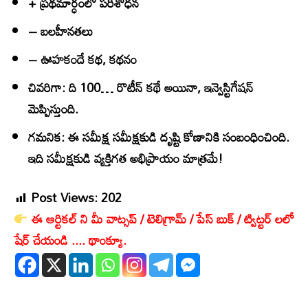
+
ప్రథమార్ధంలో పరిశోధన
– బలహీనతలు
–
ఊహకందే కథ, కథనం
చివరిగా: ది 100… రొటీన్‌ కథే అయినా, ఇన్వెస్టిగేషన్‌
మెప్పిస్తుంది.
గమనిక: ఈ సమీక్ష సమీక్షకుడి దృష్టి కోణానికి సంబంధించింది.
ఇది సమీక్షకుడి వ్యక్తిగత అభిప్రాయం మాత్రమే!
Post Views:
202
ఈ ఆర్టికల్ ని మీ వాట్సప్ / టెలిగ్రామ్ / పేస్ బుక్ / ట్విట్టర్ లలో
షేర్ చేయండి .... థాంక్యూ.