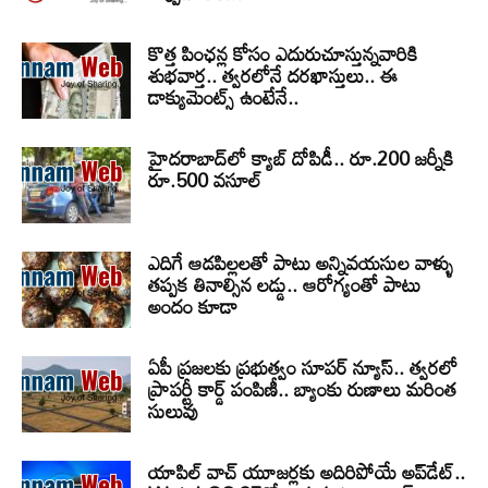
కొత్త పింఛన్ల కోసం ఎదురుచూస్తున్నవారికి
శుభవార్త.. త్వరలోనే దరఖాస్తులు.. ఈ
డాక్యుమెంట్స్ ఉంటేనే..
హైదరాబాద్‌లో క్యాబ్‌ దోపిడీ.. రూ.200 జర్నీకి
రూ.500 వసూల్
ఎదిగే ఆడపిల్లలతో పాటు అన్నివయసుల వాళ్ళు
తప్పక తినాల్సిన లడ్డు.. ఆరోగ్యంతో పాటు
అందం కూడా
ఏపీ ప్రజలకు ప్రభుత్వం సూపర్ న్యూస్.. త్వరలో
ప్రాపర్టీ కార్డ్ పంపిణీ.. బ్యాంకు రుణాలు మరింత
సులువు
యాపిల్ వాచ్ యూజర్లకు అదిరిపోయే అప్‌డేట్..