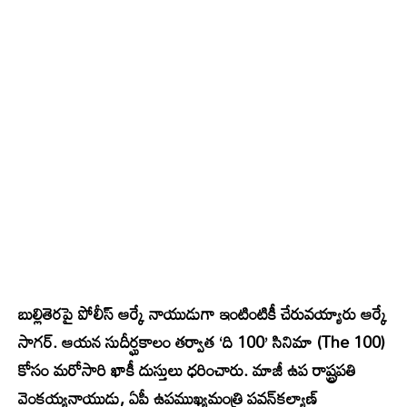
బుల్లితెరపై పోలీస్ ఆర్కే నాయుడుగా ఇంటింటికీ చేరువయ్యారు ఆర్కే
సాగర్‌. ఆయన సుదీర్ఘకాలం తర్వాత ‘ది 100’ సినిమా (The 100)
కోసం మరోసారి ఖాకీ దుస్తులు ధరించారు. మాజీ ఉప రాష్ట్రపతి
వెంకయ్యనాయుడు, ఏపీ ఉపముఖ్యమంత్రి పవన్‌కల్యాణ్‌