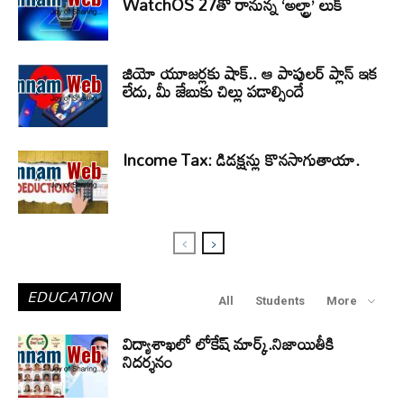
WatchOS 27తో రానున్న ‘అల్ట్రా’ లుక్
జియో యూజర్లకు షాక్.. ఆ పాపులర్ ప్లాన్ ఇక
లేదు, మీ జేబుకు చిల్లు పడాల్సిందే
Income Tax: డిడక్షన్లు కొనసాగుతాయా.
EDUCATION
All
Students
More
విద్యాశాఖలో లోకేష్ మార్క్.నిజాయితీకి
నిదర్శనం