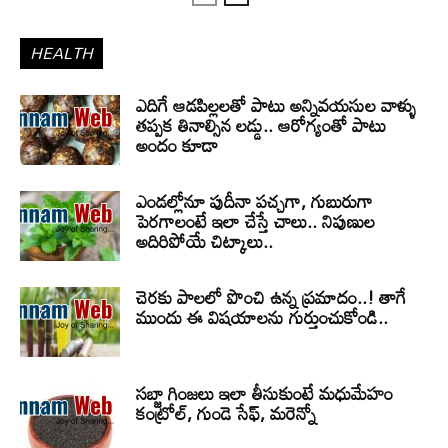
HEALTH
ఎదిగే ఆడపిల్లలతో పాటు అన్నివయసుల వాళ్ళు
తప్పక తినాల్సిన లడ్డు.. ఆరోగ్యంతో పాటు
అందం కూడా
ఎండల్లోనూ పుదీనా పచ్చగా, గుబురుగా
పెరగాలంటే ఇలా చేస్తే చాలు.. నిపుణుల
అదిరిపోయే చిట్కాలు..
చెరకు పాలలో పొంచి ఉన్న ప్రమాదం..! తాగే
ముందు ఈ విషయాలను గుర్తుంచుకోండి..
సబ్జా గింజలు ఇలా తీసుకుంటే మధుమేహం
కంట్రోల్, గుండె సేఫ్, మరెన్నో