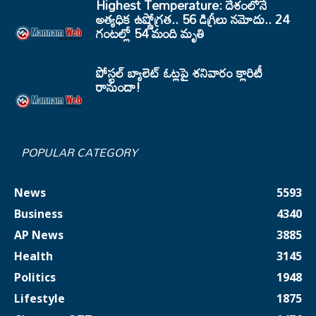
Highest Temperature: దేశంలోనే
అత్యధిక ఉష్ణోగ్రత.. 56 డిగ్రీలు నమోదు.. 24
గంటల్లో 54 మంది మృతి
పోస్టల్ బ్యాలెట్ ఓట్లపై శనివారం క్లారిటీ
రానుందా!
POPULAR CATEGORY
News
5593
Business
4340
AP News
3885
Health
3145
Politics
1948
Lifestyle
1875