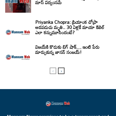
మాస్ విద్వంసమే
Priyanka Chopra: ప్రియాంక చోప్రా
ఆడపడుచు మృతి.. 30 ఏళ్లకే మాయా కిబెల్
ఎలా కన్నుమూసిందంటే?
విజయ్‌కి కొడుకు బిగ్ షాక్… ఇంటి పేరు
మార్చుకున్న జాసన్ సంజయ్!