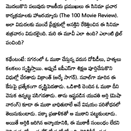
మొదలుకొని పలువురు రాజకీయ ప్రముఖులు ఈ సినిమా ప్రచార
కార్యక్రమాలకు హాజరయ్యారు (The 100 Movie Review).
అలా విడుదలకు ముందే ప్రేక్షకుల్లో ఆసక్తిని రేకెత్తించిన ఈ సినిమా
శుక్రవారం విడుదలైంది. మరి ఈ మూవీ ఎలా ఉంది? ఎలాంటి థ్రిల్‌
పంచింది?
కథేంటంటే:
నగరంలో ఓ ముఠా చేస్తున్న వరుస దోపిడీలు, హత్యలు
కలకలం సృష్టిస్తాయి. అప్పుడే ఐపీఎస్‌గా శిక్షణ పూర్తిచేసుకొని
విధుల్లో చేరతాడు విక్రాంత్ (ఆర్కే సాగర్‌). సవాల్‌గా మారిన ఈ
కేసుపై ప్రత్యేకంగా దృష్టిపెడతాడు. ఒడిశాకి చెందిన ఓ ముఠా దీని
వెనుక ఉన్నట్టు పసిగడతాడు. తాను ఇష్టపడిన యువతి ఆర్తి (మిషా
నారంగ్‌) కూడా ఈ ముఠా బాధితురాలే అనే విషయం పరిశోధనలో
తెలుసుకుంటాడు. పక్కా ప్రణాళికతో ఆ ముఠాని పట్టుకుంటాడు.
అయితే ఆర్తికి జరిగిన అన్యాయానికి, ఈ ముఠాకీ సంబంధం లేదని