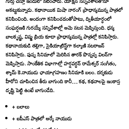
గుర్తు చేస్తూ ఇందులో నటించారు. యాక్షన్ సన్నివేశాలతోనూ
ఆకట్టుకున్నాడు. కథానాయిక మిషా నారంగ్ ప్రాధాన్యమున్న పాత్రలో
కనిపించింది. అందంగా కనిపించడంతోపాటు, ద్వితీయార్ధంలో
సంఘర్షణకి గురయ్యే సన్నివేశాల్లో ఆమె నటన మెప్పిస్తుంది. ధన్య
బాలకృష్ణ, విష్ణు ప్రియ కూడా ప్రాధాన్యమున్న పాత్రల్లో కనిపిస్తారు.
కథానాయకుడి తల్లిగా, సైకియాట్రిస్ట్‌గా కల్యాణి నటరాజన్
కనిపిస్తారు. పుష్ప సినిమాలో మెరిసిన తారక్ పొన్నప్ప విలన్‌గా
మెప్పిస్తాడు. సాంకేతిక విభాగాల్లో హర్షవర్ధన్ రామేశ్వర్ సంగీతం,
శ్యామ్ కె.నాయుడు ఛాయాగ్రహణం సినిమాకి బలం. దర్శకుడు
హీరోని చూపించిన తీరు బాగుంది కానీ… కథ, కథనాలపై ఇంకాస్త
దృష్టి పెట్టి ఉంటే బాగుండేది.
+ బలాలు
+
ఐపీఎస్ పాత్రలో ఆర్కే నాయుడు