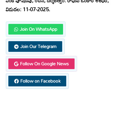
వెంకీ పూషడపు, రచన, దర్శకత్వం: రాఘవ్ ఓంకార్ శశిధర్,
విడుదల: 11-07-2025.
Join On WhatsApp
Join Our Telegram
Follow On Google News
Follow on Facebook