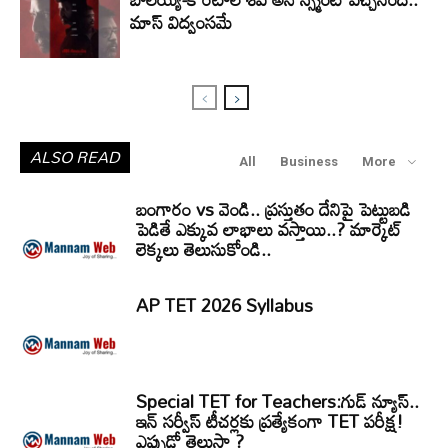
మాస్ విద్వంసమే
ALSO READ
All
Business
More
బంగారం vs వెండి.. ప్రస్తుతం దేనిపై పెట్టుబడి
పెడితే ఎక్కువ లాభాలు వస్తాయి..? మార్కెట్
లెక్కలు తెలుసుకోండి..
AP TET 2026 Syllabus
Special TET for Teachers:గుడ్ న్యూస్..
ఇన్ సర్వీస్ టీచర్లకు ప్రత్యేకంగా TET పరీక్ష!
ఎప్పుడో తెలుసా ?