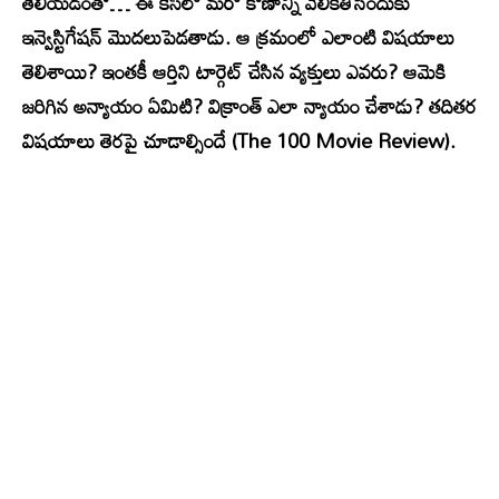
తెలియడంతో… ఈ కేస్‌లో మరో కోణాన్ని వెలికితీసేందుకు
ఇన్వెస్టిగేషన్ మొదలుపెడతాడు. ఆ క్రమంలో ఎలాంటి విషయాలు
తెలిశాయి? ఇంతకీ ఆర్తిని టార్గెట్ చేసిన వ్యక్తులు ఎవరు? ఆమెకి
జరిగిన అన్యాయం ఏమిటి? విక్రాంత్ ఎలా న్యాయం చేశాడు? తదితర
విషయాలు తెరపై చూడాల్సిందే (The 100 Movie Review).