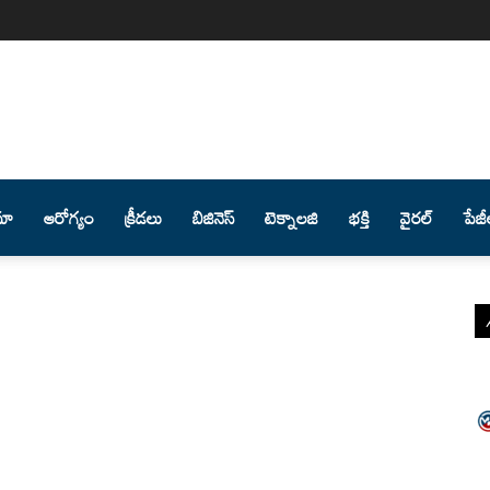
మా
ఆరోగ్యం
క్రీడలు
బిజినెస్
టెక్నాలజి
భక్తి
వైరల్
పేజీ