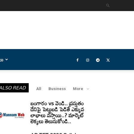
లు
ALSO READ
All
Business
More
బంగారం vs వెండి.. ప్రస్తుతం
దేనిపై పెట్టుబడి పెడితే ఎక్కువ
లాభాలు వస్తాయి..? మార్కెట్
లెక్కలు తెలుసుకోండి..