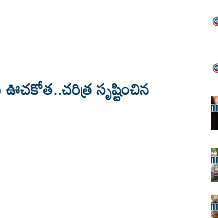
స్ ఊచకోత..చరిత్ర సృష్టించిన