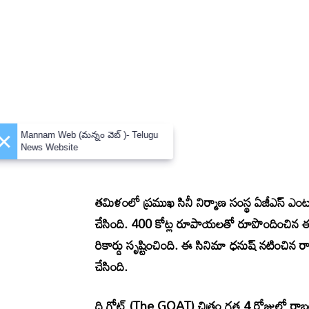
×
Mannam Web (మన్నం వెబ్ )- Telugu
News Website
తమిళంలో ప్రముఖ సినీ నిర్మాణ సంస్థ ఏజీఎస్ ఎంటర్
చేసింది. 400 కోట్ల రూపాయలతో రూపొందించిన ఈ
రికార్డు సృష్టించింది. ఈ సినిమా ధనుష్ నటించిన రాయ
చేసింది.
ది గోట్ (The GOAT) చిత్రం గత 4 రోజుల్లో రాబట్టి