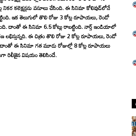
ల నికర కలెక్షన్లను వసూలు చేసింది. ఈ సినిమా కోలివుడ్‌లోనే
ట్టింది. ఇక తెలుగులో తొలి రోజు 3 కోట్ల రూపాయలు, రెండో
ింది. దాంతో ఈ సినిమా 6.5 కోట్లు రాబట్టింది. నార్త్ ఇండియాలో
రణ లభిస్తున్నది. ఈ చిత్రం తొలి రోజు 2 కోట్ల రూపాయలు, రెండో
ది. దాంతో ఈ సినిమా గత మూడు రోజుల్లో 8 కోట్ల రూపాయలు
ంగా రిలీజైన విషయం తెలిసిందే.