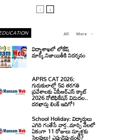
EDUCATION
All
More
విద్యాశాఖలో లోకేష్
మార్క్.నిజాయితీకి నిదర్శనం
APRS CAT 2026:
గురుకులాల్లో 5వ తరగతి
ప్రవేశాలకు ఏపీఆర్‌ఎస్‌ క్యాట్‌
2026 నోటిఫికేషన్‌ విడుదల..
దరఖాస్తు లింక్‌ ఇదిగో!
School Holiday: విద్యార్థులు
ఎగిరి గంతేసే వార్త..మార్చి నెలలో
ఏకంగా 11 రోజులు స్కూళ్లకు
సెలవులు! ఎప్పుడెప్పుడంటే?