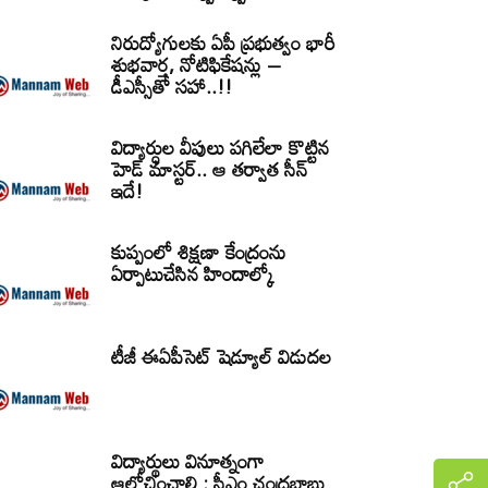
నిరుద్యోగులకు ఏపీ ప్రభుత్వం భారీ
శుభవార్త, నోటిఫికేషన్లు –
డీఎస్సీతో సహా..!!
విద్యార్ధుల వీపులు పగిలేలా కొట్టిన
హెడ్ మాస్టర్.. ఆ తర్వాత సీన్‌
ఇదే!
కుప్పంలో శిక్షణా కేంద్రంను
ఏర్పాటుచేసిన హిందాల్కో
టీజీ ఈఏపీసెట్‌ షెడ్యూల్‌ విడుదల
విద్యార్థులు వినూత్నంగా
ఆలోచించాలి : సీఎం చంద్రబాబు