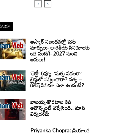
సినిమా
ఆస్కార్ నిబంధనల్లో పెను
మార్పులు- భారతీయ సినిమాలకు
ఇక పండగే- 2027 నుంచి
అమలు!
‘జెట్లీ’ రివ్యూ: ‘మత్తు వదలరా’
టైపులో నవ్వించారా? సత్య –
రితేష్ సినిమా ఎలా ఉందంటే?
బాలయ్య-కొరటాల శివ
అనౌన్స్మెంట్ వచ్చేసింది.. మాస్
విద్వంసమే
Priyanka Chopra: ప్రియాంక