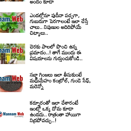
అందం కూడా
ఎండల్లోనూ పుదీనా పచ్చగా,
గుబురుగా పెరగాలంటే ఇలా చేస్తే
చాలు.. నిపుణుల అదిరిపోయే
చిట్కాలు..
చెరకు పాలలో పొంచి ఉన్న
ప్రమాదం..! తాగే ముందు ఈ
విషయాలను గుర్తుంచుకోండి..
సబ్జా గింజలు ఇలా తీసుకుంటే
మధుమేహం కంట్రోల్, గుండె సేఫ్,
మరెన్నో
కర్పూరంతో ఇలా చేశారంటే
ఇంట్లో ఒక్క దోమ కూడా
ఉండదు.. రాత్రంతా హాయిగా
నిద్రపోవచ్చు..!