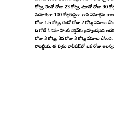
కోట్లు, రెండో రోజు 23 కోట్లు, మూడో రోజు 30 కోట్
సుమారుగా 100 కోట్లకుపైగా గ్రాస్ వసూళ్లను రాబ
రోజు 1.5 కోట్లు, రెండో రోజు 2 కోట్లు వసూలు చేస
ది గోట్ సినిమా హిందీ వెర్షన్‌కు బ్రహ్మండమైన ఆద
రోజు 3 కోట్లు, 3వ రోజు 3 కోట్లు వసూలు చేసిం
రాబట్టింది. ఈ చిత్రం బాలీవుడ్‌లో ఒక రోజు ఆలస్య