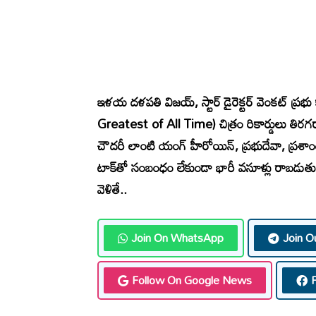
ఇళయ దళపతి విజయ్, స్టార్ డైరెక్టర్ వెంకట్ ప్రభు కా
Greatest of All Time) చిత్రం రికార్డులు తిరగరాస
చౌదరీ లాంటి యంగ్ హీరోయిన్, ప్రభుదేవా, ప్రశాంత
టాక్‌తో సంబంధం లేకుండా భారీ వసూళ్లు రాబడుతున్నద
వెళితే..
Join On WhatsApp
Join O
Follow On Google News