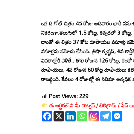
ఇక ది గోట్ చిత్రం 4వ రోజు ఆదివారం భారీ వసూ
నికరంగా,తెలుగులో 1.5 కోట్లు, కన్నడలో 3 కోట్ల
దాంతో ఈ చిత్రం 37 కోట రూపాయల వసూళ్లు నమో
వసూళ్లను నమోదు చేసింది. త్రిషా కృష్ణన్, శివ కార్తీక
వివరాల్లోకి వెళితే.. తొలి రోజున 126 కోట్లు, ర
రూపాయలు, 4వ రోజున 60 కోట్ల రూపాయలు కలెక్ట
రాబట్టింది. కేవలం 4 రోజుల్లో ఈ సినిమా అత్యధిక వస
Post Views:
229
ఈ ఆర్టికల్ ని మీ వాట్సప్ / టెలిగ్రామ్ / పేస్ బు