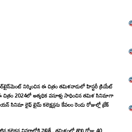
‌టైన్‌మెంట్ నిర్మించిన ఈ చిత్రం తమిళనాడులో హిస్టరీ క్రియేట్
 చిత్రం 2024లో అత్యధిక వసూళ్లు సాధించిన తమిళ సినిమాగా
న్ సినిమా లైఫ్ టైమ్ కలెక్షన్లను కేవలం రెండు రోజుల్లో బ్రేక్
న కలెక్షన్ల వివరాల్లోకి వెళితే.. తమిళంలో తొలి రోజు 40