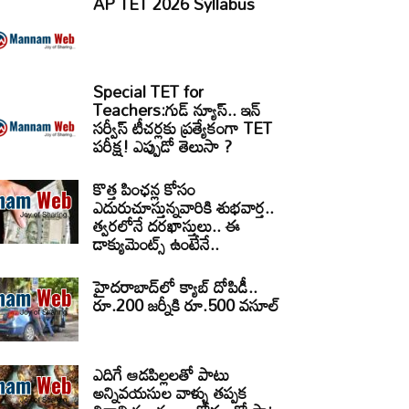
AP TET 2026 Syllabus
Special TET for
Teachers:గుడ్ న్యూస్.. ఇన్
సర్వీస్ టీచర్లకు ప్రత్యేకంగా TET
పరీక్ష! ఎప్పుడో తెలుసా ?
కొత్త పింఛన్ల కోసం
ఎదురుచూస్తున్నవారికి శుభవార్త..
త్వరలోనే దరఖాస్తులు.. ఈ
డాక్యుమెంట్స్ ఉంటేనే..
హైదరాబాద్‌లో క్యాబ్‌ దోపిడీ..
రూ.200 జర్నీకి రూ.500 వసూల్
ఎదిగే ఆడపిల్లలతో పాటు
అన్నివయసుల వాళ్ళు తప్పక