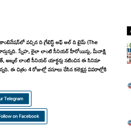
ంబినేషన్‌లో వచ్చిన ది గ్రేటెస్ట్ ఆఫ్ ఆల్ ది టైమ్ (The
్తున్నది. స్నేహ, లైలా లాంటి సీనియర్ హీరోయిన్లు, మీనాక్షి
్, అజ్మల్ లాంటి సీనియర్ యాక్టర్లు నటించిన ఈ సినిమా
ి. ఈ చిత్రం 4 రోజుల్లో వసూలు చేసిన కలెక్షన్ల వివరాల్లోకి
ur Telegram
Follow on Facebook