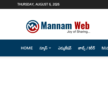
THURSDAY, AUGUST 6, 2026
Mannam
Web
(మన్నం
వెబ్
)-
Telugu
HOME
న్యూస్
ఎడ్యుకేషన్
జాబ్స్ / కెరీర్
సిని
News
Website