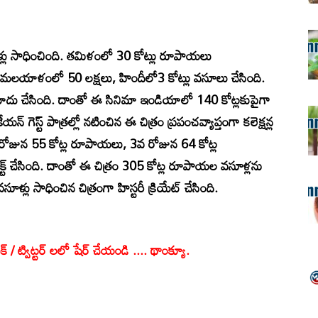
ళ్లు సాధించింది. తమిళంలో 30 కోట్లు రూపాయలు
ు, మలయాళంలో 50 లక్షలు, హిందీలో3 కోట్లు వసూలు చేసింది.
దు చేసింది. దాంతో ఈ సినిమా ఇండియాలో 140 కోట్లకుపైగా
ేయన్ గెస్ట్ పాత్రల్లో నటించిన ఈ చిత్రం ప్రపంచవ్యాప్తంగా కలెక్షన్ల
ెండో రోజున 55 కోట్ల రూపాయలు, 3వ రోజున 64 కోట్ల
్ చేసింది. దాంతో ఈ చిత్రం 305 కోట్ల రూపాయల వసూళ్లను
ూళ్లు సాధించిన చిత్రంగా హిస్టరీ క్రియేట్ చేసింది.
క్ / ట్విట్టర్ లలో షేర్ చేయండి .... థాంక్యూ.