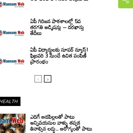
ఏపీ గిరిజన పాఠశాలల్లో 5వ
తరగతి అడ్మిషన్లు – దరఖాస్తు
తేదీలు
ఏపీ విద్యార్థులకు సూపర్ న్యూస్!
ఫిబ్రవరి 3 నుంచే ఉచిత పంపిణీ
ప్రారంభం
HEALTH
ఎదిగే ఆడపిల్లలతో పాటు
అన్నివయసుల వాళ్ళు తప్పక
తినాల్సిన లడ్డు.. ఆరోగ్యంతో పాటు