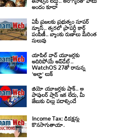
తినాల్సిన లడ్డు.. ఆరోగ్యంతో పాటు
అందం కూడా
ఏపీ ప్రజలకు ప్రభుత్వం సూపర్
న్యూస్.. త్వరలో ప్రాపర్టీ కార్డ్
పంపిణీ.. బ్యాంకు రుణాలు మరింత
సులువు
యాపిల్ వాచ్ యూజర్లకు
అదిరిపోయే అప్‌డేట్..
WatchOS 27తో రానున్న
‘అల్ట్రా’ లుక్
జియో యూజర్లకు షాక్.. ఆ
పాపులర్ ప్లాన్ ఇక లేదు, మీ
జేబుకు చిల్లు పడాల్సిందే
Income Tax: డిడక్షన్లు
కొనసాగుతాయా.