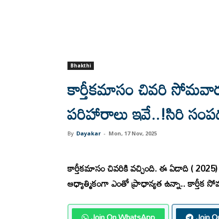
Bhakthi
కార్తీకమాసం చివరి సోమవా
పరిహారాలు ఇవే..!సిరి సం
By
Dayakar
-
Mon, 17 Nov, 2025
కా
ర్తీకమాసం చివరికి వచ్చింది. ఈ ఏడాది ( 20
ఆధ్యాత్మికంగా ఎంతో ప్రాధాన్యత ఉన్నా.. కార్తీక
Join On WhatsApp
Join O