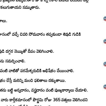
షం కలుగుతాయని నమ్ముతారు.
రాలు.
ాసంలో వచ్చే చివరి సోమవారం తప్పకుండా శివుడి గుడికి
డి దగ్గర నెయ్యితో దీపం వెలిగించాలి.
రాలను సమర్పించాలి.
 వంటి వాటితో పరమేశ్వరుడికి అభిషేకం చేయించాలి.
ం చేస్తే మరిన్ని మంచి ఫలితాలు దక్కుతాయి.
 బట్టి అన్నదానం, వస్త్రదానం వంటి పుణ్యకార్యాలు చేయాలి.
 వారు కార్తీకమాసంలో పౌర్ణమి రోజు 365 వత్తులు వెలిగించని