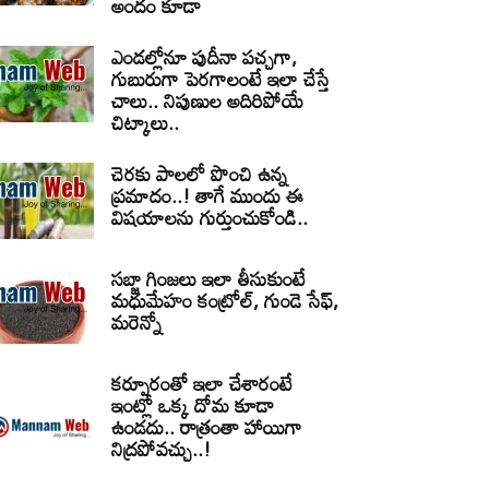
అందం కూడా
ఎండల్లోనూ పుదీనా పచ్చగా,
గుబురుగా పెరగాలంటే ఇలా చేస్తే
చాలు.. నిపుణుల అదిరిపోయే
చిట్కాలు..
చెరకు పాలలో పొంచి ఉన్న
ప్రమాదం..! తాగే ముందు ఈ
విషయాలను గుర్తుంచుకోండి..
సబ్జా గింజలు ఇలా తీసుకుంటే
మధుమేహం కంట్రోల్, గుండె సేఫ్,
మరెన్నో
కర్పూరంతో ఇలా చేశారంటే
ఇంట్లో ఒక్క దోమ కూడా
ఉండదు.. రాత్రంతా హాయిగా
నిద్రపోవచ్చు..!