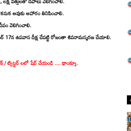
క్ష వత్తులతో దీపాలు వెలిగించాలి.
 కనుక ఆవుకు ఆహారం తినిపించాలి.
ీపం వెలిగించాలి.
​ 17న ఉపవాస దీక్ష చేపట్టి రోజంతా శివనామస్మరణ చేయాలి.
క్ / ట్విట్టర్ లలో షేర్ చేయండి .... థాంక్యూ.