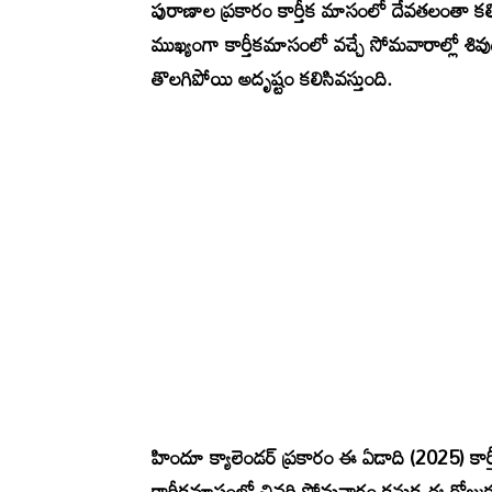
పురాణాల ప్రకారం కార్తీక మాసంలో దేవతలంతా కలిస
ముఖ్యంగా కార్తీకమాసంలో వచ్చే సోమవారాల్లో శ
తొలగిపోయి అదృష్టం కలిసివస్తుంది.
హిందూ క్యాలెండర్ ప్రకారం ఈ ఏడాది (2025) క
కార్తీకమాసంలో చివరి సోమవారం కనుక ఈ రోజుకు 