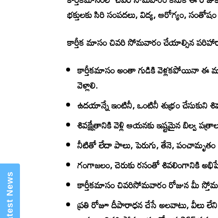
భక్తులకు సిరి సంపదలు, విద్య, ఆరోగ్యం, సంతో
కార్తీక మాసం చివరి సోమవారం చేయాల్సిన పరిహా
కార్తీకమాసం అంతా గుడికి వెళ్లకపోయినా ఈ మ
వెళ్లాలి.
్నం వెబ్ )- Telugu
ఉదయాన్నే ఇంటినీ, ఒంటినీ శుభ్రం చేసుకుని శివు
శివక్షేత్రానికి వెళ్లి ఆయనకు ఇష్టమైన బిల్వ పత్
నీటితో లేదా పాలు, పెరుగు, తేనె, పంచామృతం
గంగాజలం, చెరుకు రసంతో శివలింగానికి అభిషేక
కార్తీకమాసం చివరిసోమవారం రోజున మీ స్తోమతను
ప్రతి రోజూ దీపారాధన చేసే అలవాటు, వీలు లేని