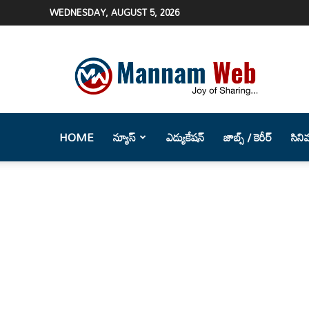
WEDNESDAY, AUGUST 5, 2026
Mannam
Web
(మన్నం
వెబ్
)-
Telugu
HOME
న్యూస్
ఎడ్యుకేషన్
జాబ్స్ / కెరీర్
సిని
News
Website