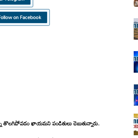
Follow on Facebook
్రాలన్నీ తొలగిపోవడం ఖాయమని పండితులు చెబుతున్నారు.