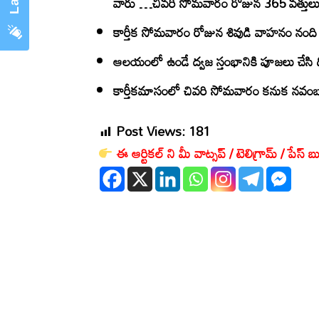
వారు …చివరి సోమవారం రోజున 365 వత్తులు, ల
కార్తీక సోమవారం రోజున శివుడి వాహనం నంది
ఆలయంలో ఉండే ద్వజ స్తంభానికి పూజలు చేసి ద
కార్తీకమాసంలో చివరి సోమవారం కనుక నవంబర్
Post Views:
181
ఈ ఆర్టికల్ ని మీ వాట్సప్ / టెలిగ్రామ్ / పేస్ బు