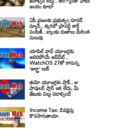
తినాల్సిన లడ్డు.. ఆరోగ్యంతో పాటు
అందం కూడా
ఏపీ ప్రజలకు ప్రభుత్వం సూపర్
న్యూస్.. త్వరలో ప్రాపర్టీ కార్డ్
పంపిణీ.. బ్యాంకు రుణాలు మరింత
సులువు
యాపిల్ వాచ్ యూజర్లకు
అదిరిపోయే అప్‌డేట్..
WatchOS 27తో రానున్న
‘అల్ట్రా’ లుక్
జియో యూజర్లకు షాక్.. ఆ
పాపులర్ ప్లాన్ ఇక లేదు, మీ
జేబుకు చిల్లు పడాల్సిందే
Income Tax: డిడక్షన్లు
కొనసాగుతాయా.