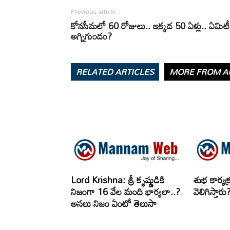
Previous article
కోనసీమలో 60 రోజులు.. ఇక్కడ 50 ఏళ్లు.. ఏమిటీ
అగ్నిగుండం?
RELATED ARTICLES
MORE FROM A
Lord Krishna: శ్రీ కృష్ణుడికి
శుభ కార్యక
నిజంగా 16 వేల మంది భార్యలా..?
వెలిగిస్తా
అసలు నిజం ఏంటో తెలుసా