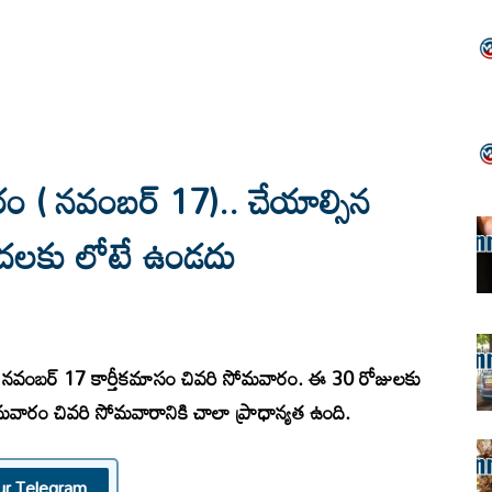
రం ( నవంబర్ 17).. చేయాల్సిన
పదలకు లోటే ఉండదు
25) నవంబర్​ 17 కార్తీకమాసం చివరి సోమవారం. ఈ 30 రోజులకు
 సోమవారం చివరి సోమవారానికి చాలా ప్రాధాన్యత ఉంది.
ur Telegram