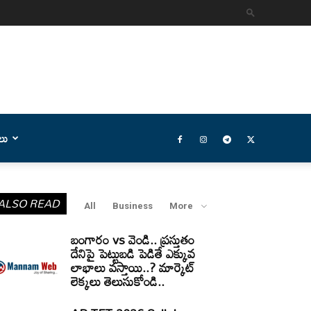
లు
ALSO READ
All
Business
More
బంగారం vs వెండి.. ప్రస్తుతం
దేనిపై పెట్టుబడి పెడితే ఎక్కువ
లాభాలు వస్తాయి..? మార్కెట్
లెక్కలు తెలుసుకోండి..