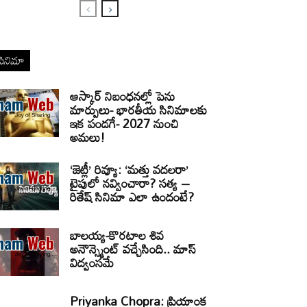
సినిమా
ఆస్కార్ నిబంధనల్లో పెను
మార్పులు- భారతీయ సినిమాలకు
ఇక పండగే- 2027 నుంచి
అమలు!
‘జెట్లీ’ రివ్యూ: ‘మత్తు వదలరా’
టైపులో నవ్వించారా? సత్య –
రితేష్ సినిమా ఎలా ఉందంటే?
బాలయ్య-కొరటాల శివ
అనౌన్స్మెంట్ వచ్చేసింది.. మాస్
విద్వంసమే
Priyanka Chopra: ప్రియాంక