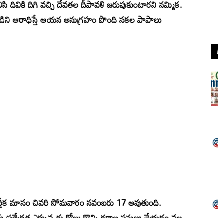
ి దివికి దిగి వచ్చి దేవతల దీపావళి జరుపుకుంటారని నమ్మిక.
ివుడిని ఆరాధిస్తే ఆయన అనుగ్రహం పొంది సకల పాపాలు
ార్తీక మాసం చివరి సోమవారం నవంబరు 17 అవుతుంది.
ప్రత్యేకత ఎక్కువ.ఈ రోజు కొన్ని రకాల పనులు చేయడం వల్ల