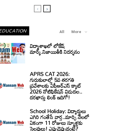
EDUCATION
All
More
విద్యాశాఖలో లోకేష్
మార్క్.నిజాయితీకి నిదర్శనం
APRS CAT 2026:
గురుకులాల్లో 5వ తరగతి
ప్రవేశాలకు ఏపీఆర్‌ఎస్‌ క్యాట్‌
2026 నోటిఫికేషన్‌ విడుదల..
దరఖాస్తు లింక్‌ ఇదిగో!
School Holiday: విద్యార్థులు
ఎగిరి గంతేసే వార్త..మార్చి నెలలో
ఏకంగా 11 రోజులు స్కూళ్లకు
సెలవులు! ఎప్పుడెప్పుడంటే?