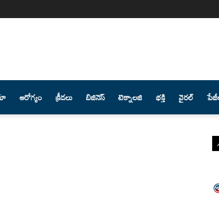
మా
ఆరోగ్యం
క్రీడలు
బిజినెస్
టెక్నాలజి
భక్తి
వైరల్
పేజీ