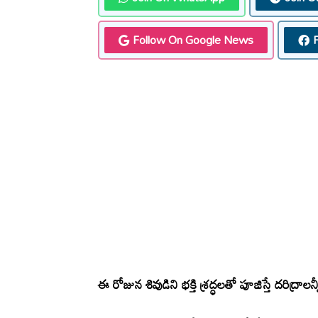
Follow On Google News
ఈ రోజున శివుడిని భక్తి శ్రద్ధలతో పూజిస్తే దరిద