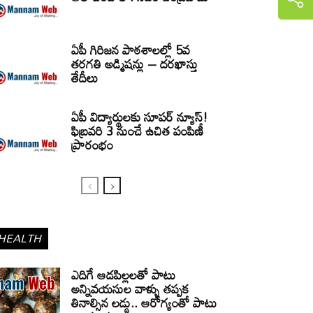
ఏపీ గిరిజన పాఠశాలల్లో 5వ
తరగతి అడ్మిషన్లు – దరఖాస్తు
తేదీలు
ఏపీ విద్యార్థులకు సూపర్ న్యూస్!
ఫిబ్రవరి 3 నుంచే ఉచిత పంపిణీ
ప్రారంభం
HEALTH
ఎదిగే ఆడపిల్లలతో పాటు
అన్నివయసుల వాళ్ళు తప్పక
తినాల్సిన లడ్డు.. ఆరోగ్యంతో పాటు