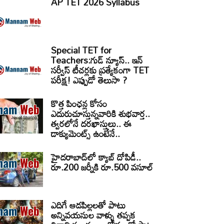
AP TET 2026 Syllabus
Special TET for
Teachers:గుడ్ న్యూస్.. ఇన్
సర్వీస్ టీచర్లకు ప్రత్యేకంగా TET
పరీక్ష! ఎప్పుడో తెలుసా ?
కొత్త పింఛన్ల కోసం
ఎదురుచూస్తున్నవారికి శుభవార్త..
త్వరలోనే దరఖాస్తులు.. ఈ
డాక్యుమెంట్స్ ఉంటేనే..
హైదరాబాద్‌లో క్యాబ్‌ దోపిడీ..
రూ.200 జర్నీకి రూ.500 వసూల్
ఎదిగే ఆడపిల్లలతో పాటు
అన్నివయసుల వాళ్ళు తప్పక