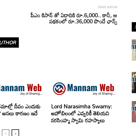
Next article
పీఎం కిసాన్ తో ఏడాదికి రూ.6,000.. కానీ, ఆ
పథకంలో రూ.36,000 పొందే ఛాన్స్
UTHOR
్రమాల్లో దీపం ఎందుకు
Lord Narasimha Swamy:
రు? అసలు కారణం ఇదే
అహోబిలంలో ఎవ్వరికీ తెలియని
నరసింహ్మ స్వామి రహస్యాలు