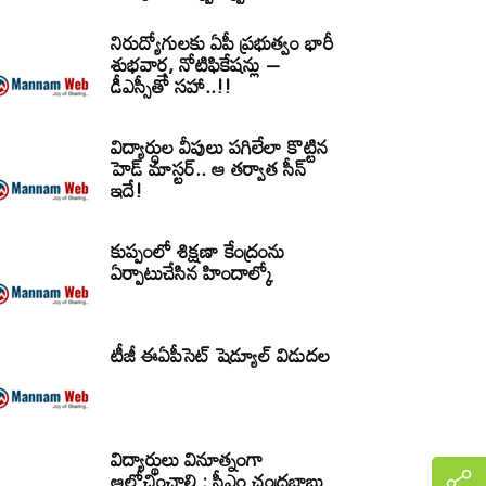
నిరుద్యోగులకు ఏపీ ప్రభుత్వం భారీ
శుభవార్త, నోటిఫికేషన్లు –
డీఎస్సీతో సహా..!!
విద్యార్ధుల వీపులు పగిలేలా కొట్టిన
హెడ్ మాస్టర్.. ఆ తర్వాత సీన్‌
ఇదే!
కుప్పంలో శిక్షణా కేంద్రంను
ఏర్పాటుచేసిన హిందాల్కో
టీజీ ఈఏపీసెట్‌ షెడ్యూల్‌ విడుదల
విద్యార్థులు వినూత్నంగా
ఆలోచించాలి : సీఎం చంద్రబాబు