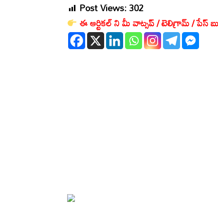
Post Views:
302
ఈ ఆర్టికల్ ని మీ వాట్సప్ / టెలిగ్రామ్ / పేస్ బు