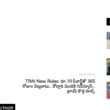
Next article
TRAI New Rules: రూ.10 రీఛార్జ్‌తో 365
రోజుల చెల్లుబాటు.. కోట్లాది మందికి గుడ్‌న్యూస్‌..
ట్రాయ్‌ కొత్త రూల్స్‌
UTHOR