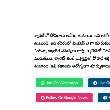
క్యారెట్‌లో పోషకాలు అనేకం ఉంటాయి. ఇవి ఆరోగ్యాన
ఉంటుంది. ఇది శరీరంలో విటమిన్ ఎ గా మారుతుంది.
వయస్సు ఆధారిత సమస్యలు రావు. క్యారెట్‌లో విటమ
పెంచుతుంది. క్యారెట్‌ తింటే ఇన్ఫెక్షన్లతో పోరాడే శక్
ఉంటాయి. ఇవి కణాలను ఆరోగ్యంగా మార్చుతాయి
Join On WhatsApp
Join O
Follow On Google News