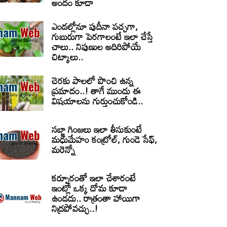
అందం కూడా
ఎండల్లోనూ పుదీనా పచ్చగా,
గుబురుగా పెరగాలంటే ఇలా చేస్తే
చాలు.. నిపుణుల అదిరిపోయే
చిట్కాలు..
చెరకు పాలలో పొంచి ఉన్న
ప్రమాదం..! తాగే ముందు ఈ
విషయాలను గుర్తుంచుకోండి..
సబ్జా గింజలు ఇలా తీసుకుంటే
మధుమేహం కంట్రోల్, గుండె సేఫ్,
మరెన్నో
కర్పూరంతో ఇలా చేశారంటే
ఇంట్లో ఒక్క దోమ కూడా
ఉండదు.. రాత్రంతా హాయిగా
నిద్రపోవచ్చు..!