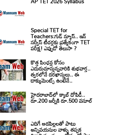
AP TET 2026 Syllabus
Special TET for
Teachers:గుడ్ న్యూస్.. ఇన్
సర్వీస్ టీచర్లకు ప్రత్యేకంగా TET
పరీక్ష! ఎప్పుడో తెలుసా ?
కొత్త పింఛన్ల కోసం
ఎదురుచూస్తున్నవారికి శుభవార్త..
త్వరలోనే దరఖాస్తులు.. ఈ
డాక్యుమెంట్స్ ఉంటేనే..
హైదరాబాద్‌లో క్యాబ్‌ దోపిడీ..
రూ.200 జర్నీకి రూ.500 వసూల్
ఎదిగే ఆడపిల్లలతో పాటు
అన్నివయసుల వాళ్ళు తప్పక