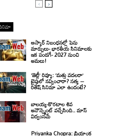
సినిమా
ఆస్కార్ నిబంధనల్లో పెను
మార్పులు- భారతీయ సినిమాలకు
ఇక పండగే- 2027 నుంచి
అమలు!
‘జెట్లీ’ రివ్యూ: ‘మత్తు వదలరా’
టైపులో నవ్వించారా? సత్య –
రితేష్ సినిమా ఎలా ఉందంటే?
బాలయ్య-కొరటాల శివ
అనౌన్స్మెంట్ వచ్చేసింది.. మాస్
విద్వంసమే
Priyanka Chopra: ప్రియాంక