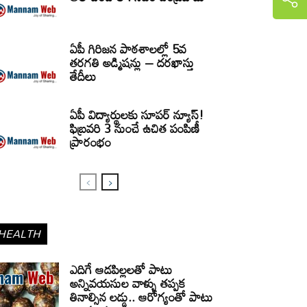
ఏపీ గిరిజన పాఠశాలల్లో 5వ
తరగతి అడ్మిషన్లు – దరఖాస్తు
తేదీలు
ఏపీ విద్యార్థులకు సూపర్ న్యూస్!
ఫిబ్రవరి 3 నుంచే ఉచిత పంపిణీ
ప్రారంభం
HEALTH
ఎదిగే ఆడపిల్లలతో పాటు
అన్నివయసుల వాళ్ళు తప్పక
తినాల్సిన లడ్డు.. ఆరోగ్యంతో పాటు