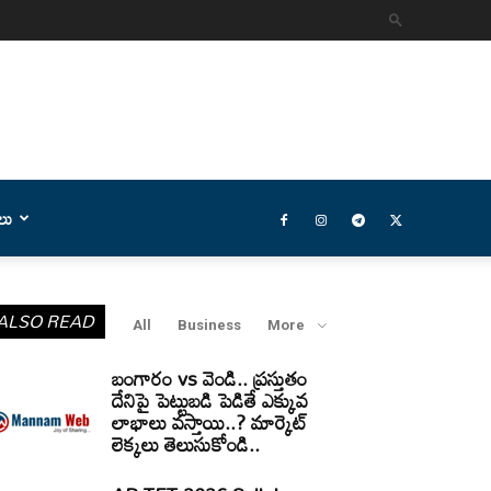
లు
ALSO READ
All
Business
More
బంగారం vs వెండి.. ప్రస్తుతం
దేనిపై పెట్టుబడి పెడితే ఎక్కువ
లాభాలు వస్తాయి..? మార్కెట్
లెక్కలు తెలుసుకోండి..