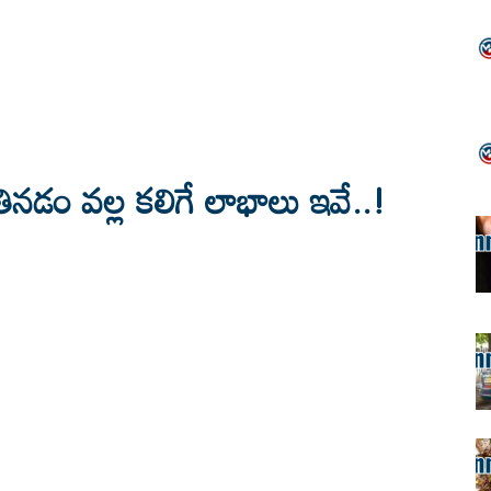
 తినడం వల్ల కలిగే లాభాలు ఇవే..!