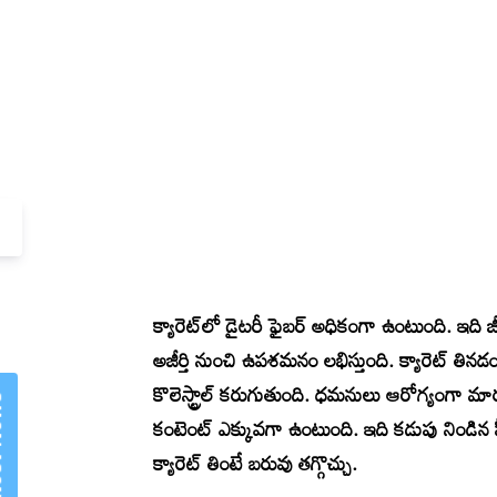
×
Mannam Web (మన్నం వెబ్ )- Telugu
News Website
క్యారెట్‌లో డైటరీ ఫైబర్ అధికంగా ఉంటుంది. ఇది జీ
అజీర్తి నుంచి ఉపశమనం లభిస్తుంది. క్యారెట్‌ తినడ
కొలెస్ట్రాల్ కరుగుతుంది. ధమనులు ఆరోగ్యంగా మార
కంటెంట్ ఎక్కువగా ఉంటుంది. ఇది కడుపు నిండిన ఫ
క్యారెట్ తింటే బరువు తగ్గొచ్చు.