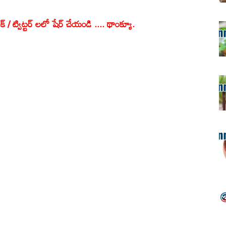
క్ / ట్విట్టర్ లలో షేర్ చేయండి .... థాంక్యూ.