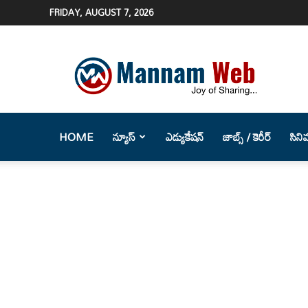
FRIDAY, AUGUST 7, 2026
Mannam
Web
(మన్నం
వెబ్
)-
Telugu
HOME
న్యూస్
ఎడ్యుకేషన్
జాబ్స్ / కెరీర్
సిని
News
Website