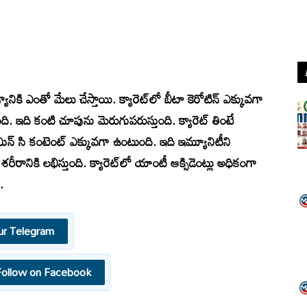
ికి ఎంతో మేలు చేస్తాయి. క్యారెట్‌లో బీటా కెరోటిన్ ఎక్కువగా
 ఇది కంటి చూపును మెరుగుపరుస్తుంది. క్యారెట్‌ తింటే
ిన్ సి కంటెంట్ ఎక్కువగా ఉంటుంది. ఇది ఇమ్యూనిటీని
తి శరీరానికి లభిస్తుంది. క్యారెట్‌లో యాంటీ ఆక్సిడెంట్లు అధికంగా
.
ur Telegram
Follow on Facebook