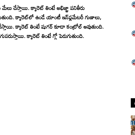
మేలు చేస్తాయి. క్యారెట్‌ తింటే అభిజ్ఞా పనితీరు
తుంది. క్యారెట్‌లో ఉండే యాంటీ ఇన్‌ఫ్లమేటరీ గుణాలు,
్తాయి. క్యారెట్‌ తింటే షుగర్‌ కూడా కంట్రోల్ అవుతుంది.
ుగుపరుస్తాయి. క్యారెట్‌ తింటే గ్లో పెరుగుతుంది.