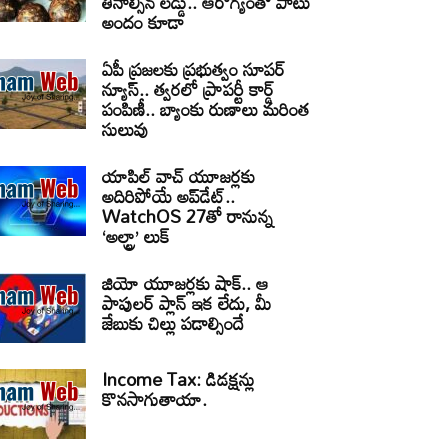
తినాల్సిన లడ్డు.. ఆరోగ్యంతో పాటు
అందం కూడా
ఏపీ ప్రజలకు ప్రభుత్వం సూపర్
న్యూస్.. త్వరలో ప్రాపర్టీ కార్డ్
పంపిణీ.. బ్యాంకు రుణాలు మరింత
సులువు
యాపిల్ వాచ్ యూజర్లకు
అదిరిపోయే అప్‌డేట్..
WatchOS 27తో రానున్న
‘అల్ట్రా’ లుక్
జియో యూజర్లకు షాక్.. ఆ
పాపులర్ ప్లాన్ ఇక లేదు, మీ
జేబుకు చిల్లు పడాల్సిందే
Income Tax: డిడక్షన్లు
కొనసాగుతాయా.