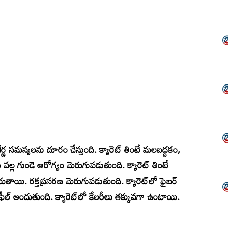
ర్ణ సమస్యలను దూరం చేస్తుంది. క్యారెట్‌ తింటే మలబద్దకం,
ం వల్ల గుండె ఆరోగ్యం మెరుగుపడుతుంది. క్యారెట్‌ తింటే
ుతాయి. రక్తప్రసరణ మెరుగుపడుతుంది. క్యారెట్‌లో ఫైబర్‌
ీల్‌ అందుతుంది. క్యారెట్‌లో కేలరీలు తక్కువగా ఉంటాయి.