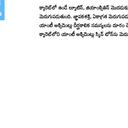
క్యారెట్‌లో ఉండే ల్యూటిన్, జియాంక్సితిన్‌ మొదడుకు 
మెరుగుపడుతుంది. జ్ఞాపకశక్తి, ఏకాగ్రత మెరుగుపడు
యాంటీ ఆక్సిడెంట్లు దీర్ఘకాలిక సమస్యలను దూరం చేస
క్యారెట్‌లోని యాంటీ ఆక్సిడెంట్లు స్కిన్‌ టోన్‌ను మెర