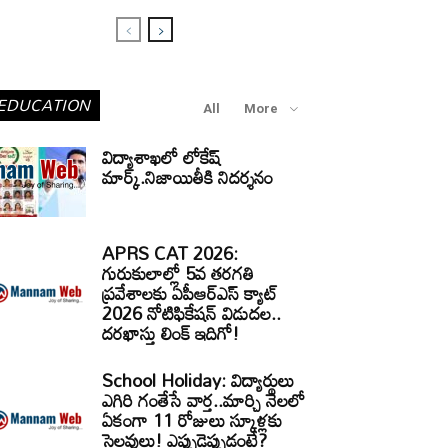
EDUCATION
All
More
విద్యాశాఖలో లోకేష్
మార్క్.నిజాయితీకి నిదర్శనం
APRS CAT 2026:
గురుకులాల్లో 5వ తరగతి
ప్రవేశాలకు ఏపీఆర్‌ఎస్‌ క్యాట్‌
2026 నోటిఫికేషన్‌ విడుదల..
దరఖాస్తు లింక్‌ ఇదిగో!
School Holiday: విద్యార్థులు
ఎగిరి గంతేసే వార్త..మార్చి నెలలో
ఏకంగా 11 రోజులు స్కూళ్లకు
సెలవులు! ఎప్పుడెప్పుడంటే?