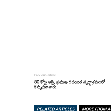
Previous article
80 కోట్ల ఆస్తి, ప్రముఖ రచయిత వృద్ధాశ్రమంలో
కన్నుమూశారు.
RELATED ARTICLES
MORE FROM A