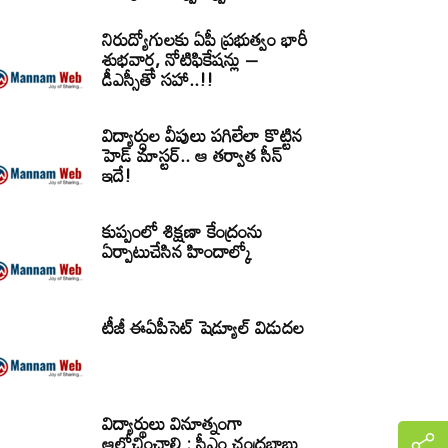
నిరుద్యోగులకు ఏపీ ప్రభుత్వం భారీ
శుభవార్త, నోటిఫికేషన్లు –
డీఎస్సీతో సహా..!!
విద్యార్ధుల వీపులు పగిలేలా కొట్టిన
హెడ్ మాస్టర్.. ఆ తర్వాత సీన్‌
ఇదే!
కుప్పంలో శిక్షణా కేంద్రంను
ఏర్పాటుచేసిన హిందాల్కో
టీజీ ఈఏపీసెట్‌ షెడ్యూల్‌ విడుదల
విద్యార్థులు వినూత్నంగా
ఆలోచించాలి : సీఎం చంద్రబాబు