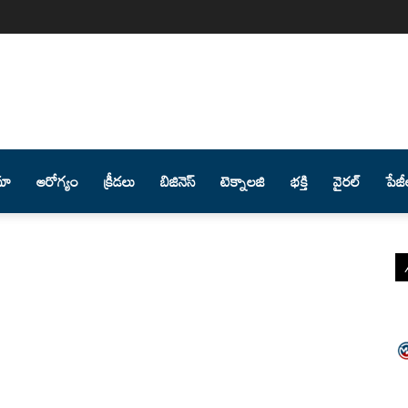
మా
ఆరోగ్యం
క్రీడలు
బిజినెస్
టెక్నాలజి
భక్తి
వైరల్
పేజీ