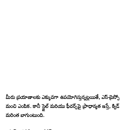
మీరు ప్రయాణాలకు ఎక్కువగా ఉపయోగిస్తున్నట్లయితే, ఎస్-ప్రెస్సో
మంచి ఎంపిక. కానీ స్టైల్ మరియు ఫీచర్స్‌పై ప్రాధాన్యత ఇస్తే, క్విడ్
మరింత బాగుంటుంది.