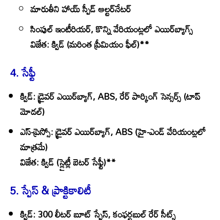
మారుతీని హాయ్‌ స్పీడ్ ఆల్టర్‌నేటర్
సింపుల్ ఇంటీరియర్, కొన్ని వేరియంట్లలో ఎయిర్‌బ్యాగ్స్
విజేత
: క్విడ్ (మరింత ప్రీమియం ఫీల్)**
4. సేఫ్టీ
క్విడ్
: డ్రైవర్ ఎయిర్‌బ్యాగ్, ABS, రేర్ పార్కింగ్ సెన్సర్స్ (టాప్
మోడల్)
ఎస్-ప్రెస్సో
: డ్రైవర్ ఎయిర్‌బ్యాగ్, ABS (హై-ఎండ్ వేరియంట్లలో
మాత్రమే)
విజేత
: క్విడ్ (స్లైట్లీ బెటర్ సేఫ్టీ)**
5. స్పేస్ & ప్రాక్టికాలిటీ
క్విడ్
: 300 లీటర్ బూట్ స్పేస్, కంఫర్టబుల్ రేర్ సీట్స్