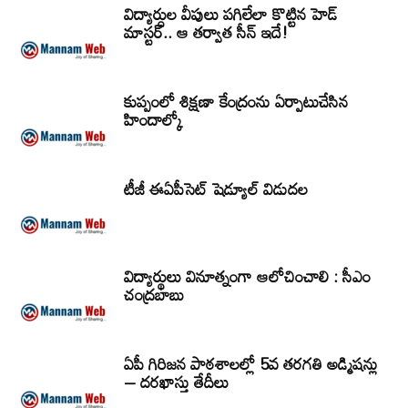
విద్యార్ధుల వీపులు పగిలేలా కొట్టిన హెడ్
మాస్టర్.. ఆ తర్వాత సీన్‌ ఇదే!
కుప్పంలో శిక్షణా కేంద్రంను ఏర్పాటుచేసిన
హిందాల్కో
టీజీ ఈఏపీసెట్‌ షెడ్యూల్‌ విడుదల
విద్యార్థులు వినూత్నంగా ఆలోచించాలి : సీఎం
చంద్రబాబు
ఏపీ గిరిజన పాఠశాలల్లో 5వ తరగతి అడ్మిషన్లు
– దరఖాస్తు తేదీలు