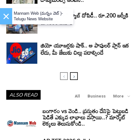
×
హైదరాబాద్‌లో క్యాబ్‌ దోపిడీ.. రూ.200 జర్నీకి
Mannam Web (మన్నం వెబ్ )-
Telugu News Website
రూ.500 వసూల్
జియో యూజర్లకు షాక్.. ఆ పాపులర్ ప్లాన్ ఇక
లేదు, మీ జేబుకు చిల్లు పడాల్సిందే
ALSO READ
All
Business
More
బంగారం vs వెండి.. ప్రస్తుతం దేనిపై పెట్టుబడి
పెడితే ఎక్కువ లాభాలు వస్తాయి..? మార్కెట్
లెక్కలు తెలుసుకోండి..