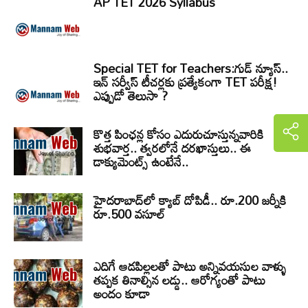
AP TET 2026 Syllabus
Special TET for Teachers:గుడ్ న్యూస్..
ఇన్ సర్వీస్ టీచర్లకు ప్రత్యేకంగా TET పరీక్ష!
ఎప్పుడో తెలుసా ?
కొత్త పింఛన్ల కోసం ఎదురుచూస్తున్నవారికి
శుభవార్త.. త్వరలోనే దరఖాస్తులు.. ఈ
డాక్యుమెంట్స్ ఉంటేనే..
హైదరాబాద్‌లో క్యాబ్‌ దోపిడీ.. రూ.200 జర్నీకి
రూ.500 వసూల్
ఎదిగే ఆడపిల్లలతో పాటు అన్నివయసుల వాళ్ళు
తప్పక తినాల్సిన లడ్డు.. ఆరోగ్యంతో పాటు
అందం కూడా