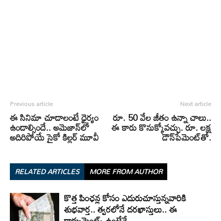
Previous article
Next article
ఈ సినిమా చూడాలంటే ధైర్యం
రూ. 50 వేల జీతం ఉన్నా చాలు..
ఉండాల్సిందే.. అమెజాన్‌లో
ఈ కారు కొనుక్కోవ‌చ్చు. రూ. ల‌క్ష
అదిరిపోయే సైకో కిల్లర్ మూవీ
డౌన్‌పేమెంట్‌తో.
RELATED ARTICLES
MORE FROM AUTHOR
కొత్త పింఛన్ల కోసం ఎదురుచూస్తున్నవారికి
శుభవార్త.. త్వరలోనే దరఖాస్తులు.. ఈ
డాక్యుమెంట్స్ ఉంటేనే..