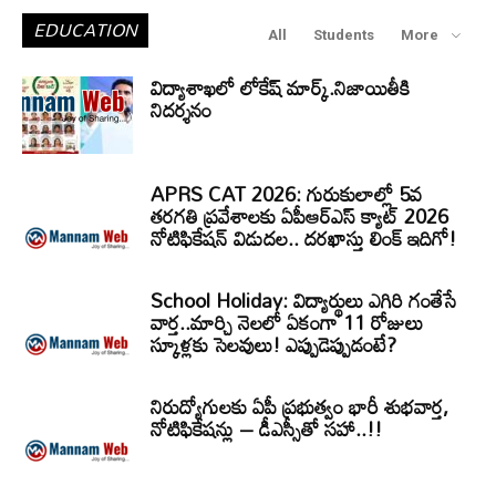
EDUCATION
All
Students
More
విద్యాశాఖలో లోకేష్ మార్క్.నిజాయితీకి
నిదర్శనం
APRS CAT 2026: గురుకులాల్లో 5వ
తరగతి ప్రవేశాలకు ఏపీఆర్‌ఎస్‌ క్యాట్‌ 2026
నోటిఫికేషన్‌ విడుదల.. దరఖాస్తు లింక్‌ ఇదిగో!
School Holiday: విద్యార్థులు ఎగిరి గంతేసే
వార్త..మార్చి నెలలో ఏకంగా 11 రోజులు
స్కూళ్లకు సెలవులు! ఎప్పుడెప్పుడంటే?
నిరుద్యోగులకు ఏపీ ప్రభుత్వం భారీ శుభవార్త,
నోటిఫికేషన్లు – డీఎస్సీతో సహా..!!