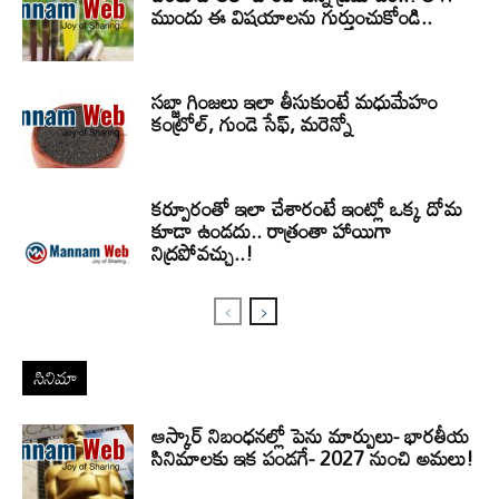
ముందు ఈ విషయాలను గుర్తుంచుకోండి..
సబ్జా గింజలు ఇలా తీసుకుంటే మధుమేహం
కంట్రోల్, గుండె సేఫ్, మరెన్నో
కర్పూరంతో ఇలా చేశారంటే ఇంట్లో ఒక్క దోమ
కూడా ఉండదు.. రాత్రంతా హాయిగా
నిద్రపోవచ్చు..!
సినిమా
ఆస్కార్ నిబంధనల్లో పెను మార్పులు- భారతీయ
సినిమాలకు ఇక పండగే- 2027 నుంచి అమలు!