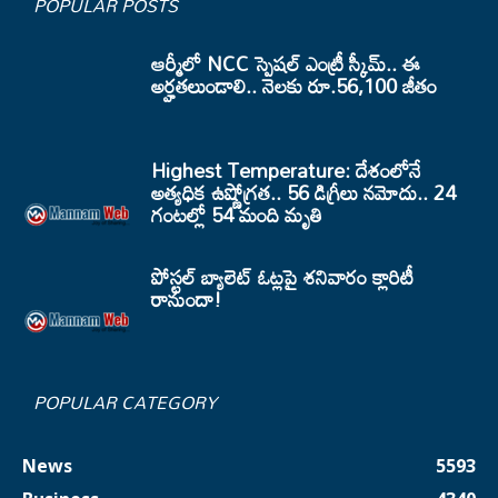
POPULAR POSTS
ఆర్మీలో NCC స్పెషల్ ఎంట్రీ స్కీమ్.. ఈ
అర్హతలుండాలి.. నెలకు రూ.56,100 జీతం
Highest Temperature: దేశంలోనే
అత్యధిక ఉష్ణోగ్రత.. 56 డిగ్రీలు నమోదు.. 24
గంటల్లో 54 మంది మృతి
పోస్టల్ బ్యాలెట్ ఓట్లపై శనివారం క్లారిటీ
రానుందా!
POPULAR CATEGORY
News
5593