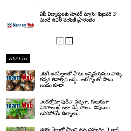
ఏపీ విద్యార్థులకు సూపర్ న్యూస్! ఫిబ్రవరి 3
నుంచే ఉచిత పంపిణీ ప్రారంభం
HEALTH
ఎదిగే ఆడపిల్లలతో పాటు అన్నివయసుల వాళ్ళు
తప్పక తినాల్సిన లడ్డు.. ఆరోగ్యంతో పాటు
అందం కూడా
ఎండల్లోనూ పుదీనా పచ్చగా, గుబురుగా
పెరగాలంటే ఇలా చేస్తే చాలు.. నిపుణుల
అదిరిపోయే చిట్కాలు..
చెరకు పాలలో పొంచి ఉన్న ప్రమాదం..! తాగే