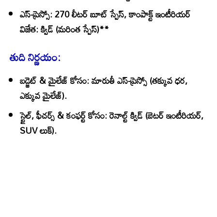
ఎస్-ప్రెస్సో
: 270 లీటర్ బూట్ స్పేస్, కాంపాక్ట్ ఇంటీరియర్
విజేత
: క్విడ్ (మరింత స్పేస్)**
తుది నిర్ణయం:
బడ్జెట్ & మైలేజ్ కోసం
:
మారుతీ ఎస్-ప్రెస్సో
(తక్కువ ధర,
ఎక్కువ మైలేజ్).
స్టైల్, ఫీచర్స్ & కంఫర్ట్ కోసం
:
రెనాల్ట్ క్విడ్
(బెటర్ ఇంటీరియర్,
SUV లుక్).