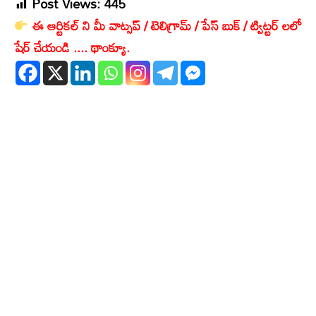
Post Views:
445
ఈ ఆర్టికల్ ని మీ వాట్సప్ / టెలిగ్రామ్ / పేస్ బుక్ / ట్విట్టర్ లలో
షేర్ చేయండి .... థాంక్యూ.