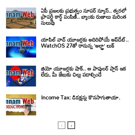
ఏపీ ప్రజలకు ప్రభుత్వం సూపర్ న్యూస్.. త్వరలో
ప్రాపర్టీ కార్డ్ పంపిణీ.. బ్యాంకు రుణాలు మరింత
సులువు
యాపిల్ వాచ్ యూజర్లకు అదిరిపోయే అప్‌డేట్..
WatchOS 27తో రానున్న ‘అల్ట్రా’ లుక్
జియో యూజర్లకు షాక్.. ఆ పాపులర్ ప్లాన్ ఇక
లేదు, మీ జేబుకు చిల్లు పడాల్సిందే
Income Tax: డిడక్షన్లు కొనసాగుతాయా.