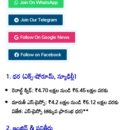
Join On WhatsApp
Join Our Telegram
Follow On Google News
Follow on Facebook
1. ధర (ఎక్స్-షోరూమ్, న్యూఢిల్లీ)
రెనాల్ట్ క్విడ్
: ₹4.70 లక్షల నుండి ₹6.45 లక్షల వరకు
మారుతీ ఎస్-ప్రెస్సో
: ₹4.2 లక్షల నుండి ₹6.12 లక్షల వరకు
విజేత
: ఎస్-ప్రెస్సో (తక్కువ ప్రారంభ ధర)**
2. ఇంజిన్ & పనితీరు