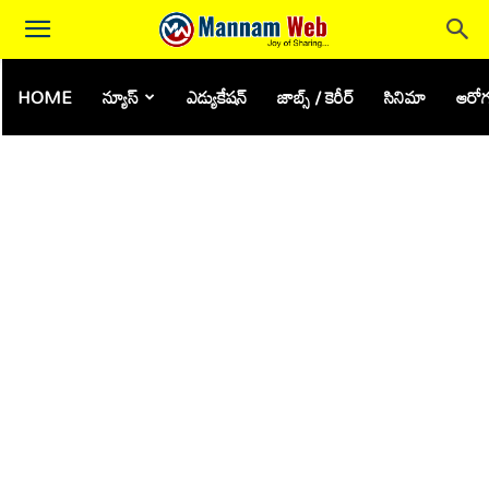
HOME
న్యూస్
ఎడ్యుకేషన్
జాబ్స్ / కెరీర్
సినిమా
ఆరోగ