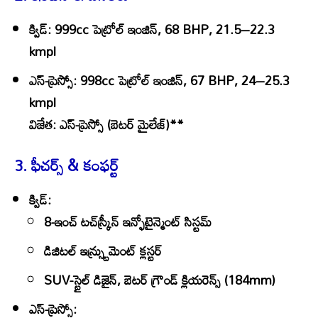
క్విడ్
: 999cc పెట్రోల్ ఇంజిన్, 68 BHP, 21.5–22.3
kmpl
ఎస్-ప్రెస్సో
: 998cc పెట్రోల్ ఇంజిన్, 67 BHP, 24–25.3
kmpl
విజేత
: ఎస్-ప్రెస్సో (బెటర్ మైలేజ్)**
3. ఫీచర్స్ & కంఫర్ట్
క్విడ్
:
8-ఇంచ్ టచ్‌స్క్రీన్ ఇన్ఫోటైన్మెంట్ సిస్టమ్
డిజిటల్ ఇన్స్ట్రుమెంట్ క్లస్టర్
SUV-స్టైల్ డిజైన్, బెటర్ గ్రౌండ్ క్లియరెన్స్ (184mm)
ఎస్-ప్రెస్సో
: