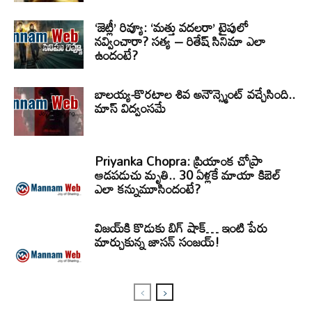
‘జెట్లీ’ రివ్యూ: ‘మత్తు వదలరా’ టైపులో
నవ్వించారా? సత్య – రితేష్ సినిమా ఎలా
ఉందంటే?
బాలయ్య-కొరటాల శివ అనౌన్స్మెంట్ వచ్చేసింది..
మాస్ విద్వంసమే
Priyanka Chopra: ప్రియాంక చోప్రా
ఆడపడుచు మృతి.. 30 ఏళ్లకే మాయా కిబెల్
ఎలా కన్నుమూసిందంటే?
విజయ్‌కి కొడుకు బిగ్ షాక్… ఇంటి పేరు
మార్చుకున్న జాసన్ సంజయ్!