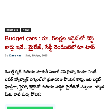
Business
News
Budget cars : రూ. 5లక్షల బడ్జెట్‌లో బెస్ట్
కార్లు ఇవే.. మైలేజ్, సేఫ్టీ రెండింటిలోనూ టాప్
By
Dayakar
-
Sat, 19 Apr, 2025
రెనాల్ట్ క్విడ్ మరియు మారుతీ సుజుకీ ఎస్-ప్రెస్సో రెండూ ఎంట్రీ-
లెవల్ హ్యాచ్బ్యాక్ సెగ్మెంట్‌లో ప్రజాదరణ పొందిన కార్లు. ఇవి బడ్జెట్
ఫ్రెండ్లీగా, స్టైలిష్ డిజైన్‌తో మరియు సుస్థిర మైలేజ్‌తో వస్తాయి. ఇక్కడ
మీకు వాటి మధ్య పోలిక: