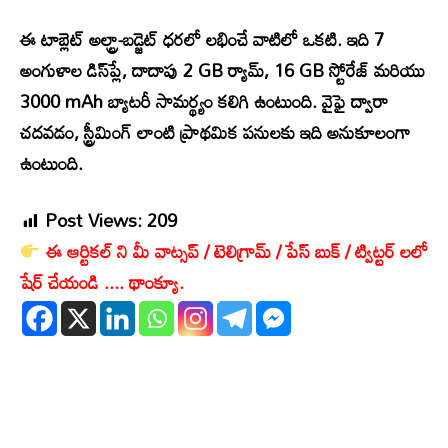
ఈ టాబ్లెట్ అల్ట్రా-బడ్జెట్ ధరలో లభించే వాటిలో ఒకటి. ఇది 7
అంగుళాల డిస్‌ప్లే, దాదాపు 2 GB ర్యామ్, 16 GB స్టోరేజ్ మరియు
3000 mAh బ్యాటరీ సామర్థ్యం కలిగి ఉంటుంది. వైఫై ద్వారా
చదవడం, స్ట్రీమింగ్‌ లాంటి ప్రాథమిక పనులకు ఇది అనుకూలంగా
ఉంటుంది.
Post Views:
209
ఈ ఆర్టికల్ ని మీ వాట్సప్ / టెలిగ్రామ్ / పేస్ బుక్ / ట్విట్టర్ లలో
షేర్ చేయండి .... థాంక్యూ.