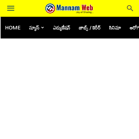
HOME
న్యూస్
ఎడ్యుకేషన్
జాబ్స్ / కెరీర్
సినిమా
ఆరోగ