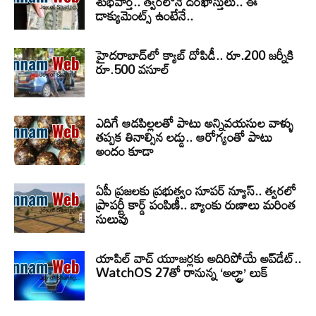
శుభవార్త.. త్వరలోనే దరఖాస్తులు.. ఈ
డాక్యుమెంట్స్ ఉంటేనే..
హైదరాబాద్‌లో క్యాబ్‌ దోపిడీ.. రూ.200 జర్నీకి
రూ.500 వసూల్
ఎదిగే ఆడపిల్లలతో పాటు అన్నివయసుల వాళ్ళు
తప్పక తినాల్సిన లడ్డు.. ఆరోగ్యంతో పాటు
అందం కూడా
ఏపీ ప్రజలకు ప్రభుత్వం సూపర్ న్యూస్.. త్వరలో
ప్రాపర్టీ కార్డ్ పంపిణీ.. బ్యాంకు రుణాలు మరింత
సులువు
యాపిల్ వాచ్ యూజర్లకు అదిరిపోయే అప్‌డేట్..
WatchOS 27తో రానున్న ‘అల్ట్రా’ లుక్