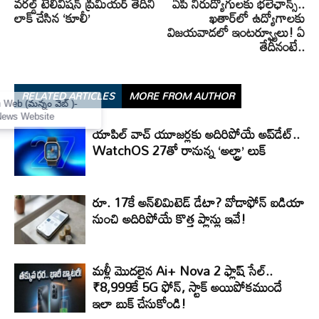
వరల్డ్ టెలివిషన్ ప్రీమియర్ తేదీని
ఏపీ నిరుద్యోగులకు భలేఛాన్స్‌..
లాక్ చేసిన ‘కూలీ’
ఖతార్‌లో ఉద్యోగాలకు
విజయవాడలో ఇంటర్వ్యూలు! ఏ
తేదీనంటే..
RELATED ARTICLES
MORE FROM AUTHOR
×
Mannam Web (మన్నం వెబ్ )-
Telugu News Website
యాపిల్ వాచ్ యూజర్లకు అదిరిపోయే అప్‌డేట్..
WatchOS 27తో రానున్న ‘అల్ట్రా’ లుక్
రూ. 17కే అన్‌లిమిటెడ్ డేటా? వోడాఫోన్ ఐడియా
నుంచి అదిరిపోయే కొత్త ప్లాన్లు ఇవే!
మళ్లీ మొదలైన Ai+ Nova 2 ఫ్లాష్ సేల్..
₹8,999కే 5G ఫోన్, స్టాక్ అయిపోకముందే
ఇలా బుక్ చేసుకోండి!