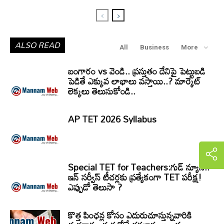
ALSO READ
All
Business
More
బంగారం vs వెండి.. ప్రస్తుతం దేనిపై పెట్టుబడి
పెడితే ఎక్కువ లాభాలు వస్తాయి..? మార్కెట్
లెక్కలు తెలుసుకోండి..
AP TET 2026 Syllabus
Special TET for Teachers:గుడ్ న్యూస్..
ఇన్ సర్వీస్ టీచర్లకు ప్రత్యేకంగా TET పరీక్ష!
ఎప్పుడో తెలుసా ?
కొత్త పింఛన్ల కోసం ఎదురుచూస్తున్నవారికి