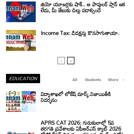
జియో యూజర్లకు షాక్.. ఆ పాపులర్ ప్లాన్ ఇక
లేదు, మీ జేబుకు చిల్లు పడాల్సిందే
Income Tax: డిడక్షన్లు కొనసాగుతాయా.
EDUCATION
All
Students
More
విద్యాశాఖలో లోకేష్ మార్క్.నిజాయితీకి
నిదర్శనం
APRS CAT 2026: గురుకులాల్లో 5వ
తరగతి ప్రవేశాలకు ఏపీఆర్‌ఎస్‌ క్యాట్‌ 2026