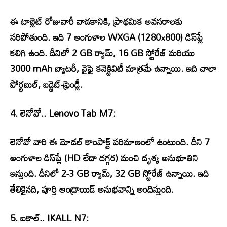
ఈ టాబ్లెట్ రోజువారీ వాడకానికి, ప్రాథమిక అవసరాలకు
సరిపోతుంది. ఇది 7 అంగుళాల WXGA (1280×800) డిస్‌ప్లే
కలిగి ఉంది. దీనిలో 2 GB ర్యామ్, 16 GB స్టోరేజ్ మరియు
3000 mAh బ్యాటరీ, వైఫై కనెక్టివిటీ మాత్రమే ఉన్నాయి. ఇది చాలా
పోర్టబుల్, బడ్జెట్-ఫ్రెండ్లీ.
4. లెనోవో.. Lenovo Tab M7:
లెనోవో వారి ఈ మోడల్ కాంపాక్ట్ పరిమాణంలో ఉంటుంది. దీని 7
అంగుళాల డిస్‌ప్లే (HD లేదా దగ్గర) మంచి దృశ్య అనుభూతిని
ఇస్తుంది. దీనిలో 2-3 GB ర్యామ్, 32 GB స్టోరేజ్ ఉన్నాయి. ఇది
తేలికైనది, పూర్తి ఆండ్రాయిడ్ అనుభవాన్ని అందిస్తుంది.
5. ఐకాల్.. IKALL N7: