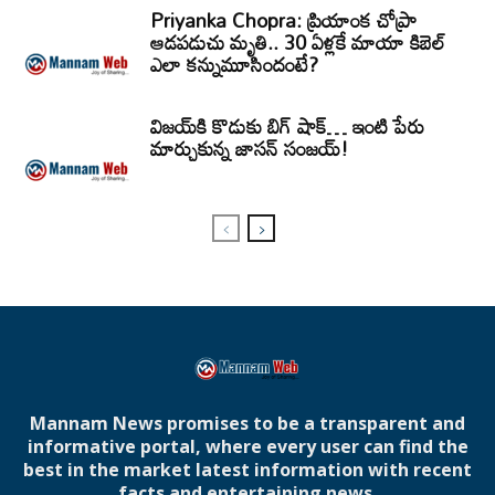
Priyanka Chopra: ప్రియాంక చోప్రా
ఆడపడుచు మృతి.. 30 ఏళ్లకే మాయా కిబెల్
ఎలా కన్నుమూసిందంటే?
విజయ్‌కి కొడుకు బిగ్ షాక్… ఇంటి పేరు
మార్చుకున్న జాసన్ సంజయ్!
Mannam News promises to be a transparent and
informative portal, where every user can find the
best in the market latest information with recent
facts and entertaining news.