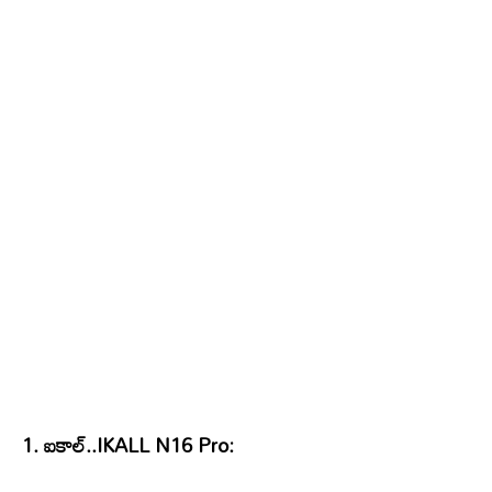
1. ఐకాల్..IKALL N16 Pro: