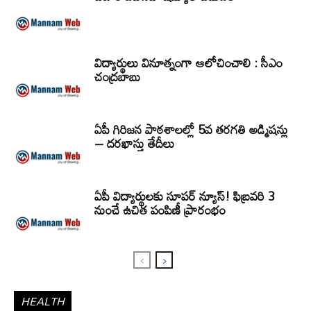
విద్యార్థులు వినూత్నంగా ఆలోచించాలి : సీఎం
చంద్రబాబు
ఏపీ గిరిజన పాఠశాలల్లో 5వ తరగతి అడ్మిషన్లు
– దరఖాస్తు తేదీలు
ఏపీ విద్యార్థులకు సూపర్ న్యూస్! ఫిబ్రవరి 3
నుంచే ఉచిత పంపిణీ ప్రారంభం
HEALTH