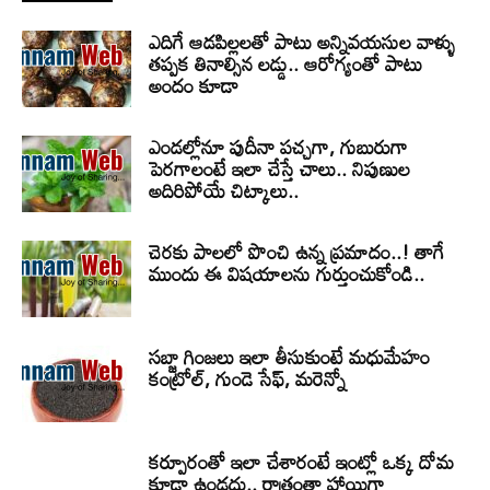
ఎదిగే ఆడపిల్లలతో పాటు అన్నివయసుల వాళ్ళు
తప్పక తినాల్సిన లడ్డు.. ఆరోగ్యంతో పాటు
అందం కూడా
ఎండల్లోనూ పుదీనా పచ్చగా, గుబురుగా
పెరగాలంటే ఇలా చేస్తే చాలు.. నిపుణుల
అదిరిపోయే చిట్కాలు..
చెరకు పాలలో పొంచి ఉన్న ప్రమాదం..! తాగే
ముందు ఈ విషయాలను గుర్తుంచుకోండి..
సబ్జా గింజలు ఇలా తీసుకుంటే మధుమేహం
కంట్రోల్, గుండె సేఫ్, మరెన్నో
కర్పూరంతో ఇలా చేశారంటే ఇంట్లో ఒక్క దోమ
కూడా ఉండదు.. రాత్రంతా హాయిగా