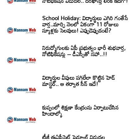
నోటిఫికేషన్‌ విడుదల.. దరఖాస్తు లింక్‌ ఇదిగో!
School Holiday: విద్యార్థులు ఎగిరి గంతేసే
వార్త..మార్చి నెలలో ఏకంగా 11 రోజులు
స్కూళ్లకు సెలవులు! ఎప్పుడెప్పుడంటే?
నిరుద్యోగులకు ఏపీ ప్రభుత్వం భారీ శుభవార్త,
నోటిఫికేషన్లు – డీఎస్సీతో సహా..!!
విద్యార్ధుల వీపులు పగిలేలా కొట్టిన హెడ్
మాస్టర్.. ఆ తర్వాత సీన్‌ ఇదే!
కుప్పంలో శిక్షణా కేంద్రంను ఏర్పాటుచేసిన
హిందాల్కో
టీజీ ఈఏపీసెట్‌ షెడ్యూల్‌ విడుదల