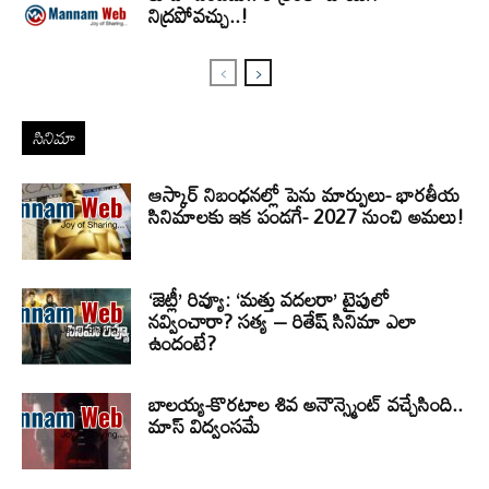
నిద్రపోవచ్చు..!
సినిమా
ఆస్కార్ నిబంధనల్లో పెను మార్పులు- భారతీయ
సినిమాలకు ఇక పండగే- 2027 నుంచి అమలు!
‘జెట్లీ’ రివ్యూ: ‘మత్తు వదలరా’ టైపులో
నవ్వించారా? సత్య – రితేష్ సినిమా ఎలా
ఉందంటే?
బాలయ్య-కొరటాల శివ అనౌన్స్మెంట్ వచ్చేసింది..
మాస్ విద్వంసమే