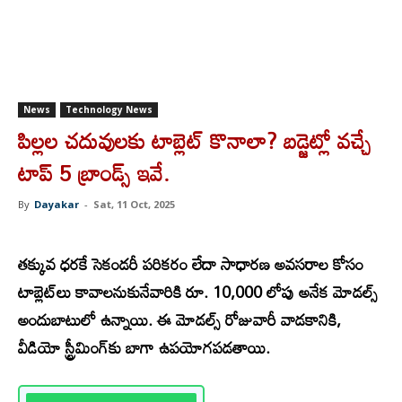
News
Technology News
పిల్లల చదువులకు టాబ్లెట్ కొనాలా? బడ్జెట్లో వచ్చే
టాప్ 5 బ్రాండ్స్ ఇవే.
By
Dayakar
-
Sat, 11 Oct, 2025
త
క్కువ ధరకే సెకండరీ పరికరం లేదా సాధారణ అవసరాల కోసం
టాబ్లెట్‌లు కావాలనుకునేవారికి రూ. 10,000 లోపు అనేక మోడల్స్
అందుబాటులో ఉన్నాయి. ఈ మోడల్స్ రోజువారీ వాడకానికి,
వీడియో స్ట్రీమింగ్‌కు బాగా ఉపయోగపడతాయి.