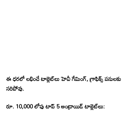
ఈ ధరలో లభించే టాబ్లెట్‌లు హెవీ గేమింగ్, గ్రాఫిక్స్ పనులకు
సరిపోవు.
రూ. 10,000 లోపు టాప్ 5 ఆండ్రాయిడ్ టాబ్లెట్‌లు: