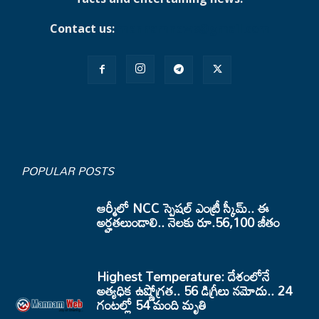
Contact us:
mannamnews@gmail.com
POPULAR POSTS
ఆర్మీలో NCC స్పెషల్ ఎంట్రీ స్కీమ్.. ఈ
అర్హతలుండాలి.. నెలకు రూ.56,100 జీతం
Highest Temperature: దేశంలోనే
అత్యధిక ఉష్ణోగ్రత.. 56 డిగ్రీలు నమోదు.. 24
గంటల్లో 54 మంది మృతి