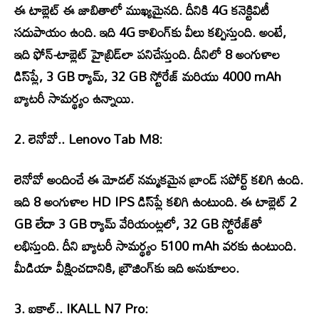
ఈ టాబ్లెట్ ఈ జాబితాలో ముఖ్యమైనది. దీనికి 4G కనెక్టివిటీ
సదుపాయం ఉంది. ఇది 4G కాలింగ్‌కు వీలు కల్పిస్తుంది. అంటే,
ఇది ఫోన్-టాబ్లెట్ హైబ్రిడ్‌లా పనిచేస్తుంది. దీనిలో 8 అంగుళాల
డిస్‌ప్లే, 3 GB ర్యామ్, 32 GB స్టోరేజ్ మరియు 4000 mAh
బ్యాటరీ సామర్థ్యం ఉన్నాయి.
2. లెనోవో.. Lenovo Tab M8:
లెనోవో అందించే ఈ మోడల్ నమ్మకమైన బ్రాండ్ సపోర్ట్ కలిగి ఉంది.
ఇది 8 అంగుళాల HD IPS డిస్‌ప్లే కలిగి ఉంటుంది. ఈ టాబ్లెట్ 2
GB లేదా 3 GB ర్యామ్ వేరియంట్లలో, 32 GB స్టోరేజ్‌తో
లభిస్తుంది. దీని బ్యాటరీ సామర్థ్యం 5100 mAh వరకు ఉంటుంది.
మీడియా వీక్షించడానికి, బ్రౌజింగ్‌కు ఇది అనుకూలం.
3. ఐకాల్.. IKALL N7 Pro: