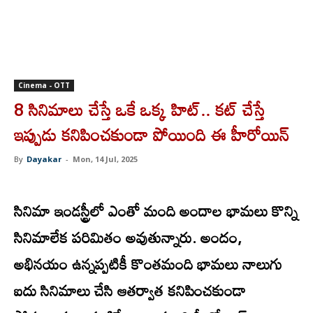
Cinema - OTT
8 సినిమాలు చేస్తే ఒకే ఒక్క హిట్.. కట్ చేస్తే
ఇప్పుడు కనిపించకుండా పోయింది ఈ హీరోయిన్
By
Dayakar
-
Mon, 14 Jul, 2025
సినిమా ఇండస్ట్రీలో ఎంతో మంది అందాల భామలు కొన్ని
సినిమాలేక పరిమితం అవుతున్నారు. అందం,
అభినయం ఉన్నప్పటికీ కొంతమంది భామలు నాలుగు
ఐదు సినిమాలు చేసి ఆతర్వాత కనిపించకుండా