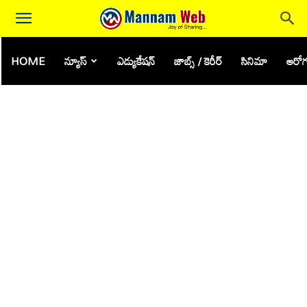
HOME
న్యూస్
ఎడ్యుకేషన్
జాబ్స్ / కెరీర్
సినిమా
ఆరోగ