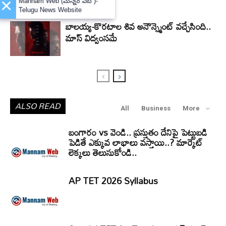
ఉందంటే?
×
Mannam Web (మన్నం వెబ్ )-
Telugu News Website
బాలయ్య-కొరటాల శివ అనౌన్స్మెంట్ వచ్చేసింది..
మాస్ విద్వంసమే
ALSO READ
All
Business
More
బంగారం vs వెండి.. ప్రస్తుతం దేనిపై పెట్టుబడి
పెడితే ఎక్కువ లాభాలు వస్తాయి..? మార్కెట్
లెక్కలు తెలుసుకోండి..
AP TET 2026 Syllabus