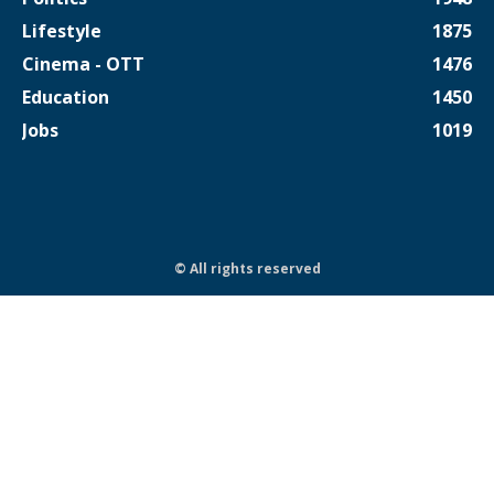
Lifestyle
1875
Cinema - OTT
1476
Education
1450
Jobs
1019
© All rights reserved