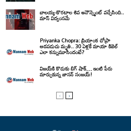
బాలయ్య-కొరటాల శివ అనౌన్స్మెంట్ వచ్చేసింది..
మాస్ విద్వంసమే
Priyanka Chopra: ప్రియాంక చోప్రా
ఆడపడుచు మృతి.. 30 ఏళ్లకే మాయా కిబెల్
ఎలా కన్నుమూసిందంటే?
విజయ్‌కి కొడుకు బిగ్ షాక్… ఇంటి పేరు
మార్చుకున్న జాసన్ సంజయ్!