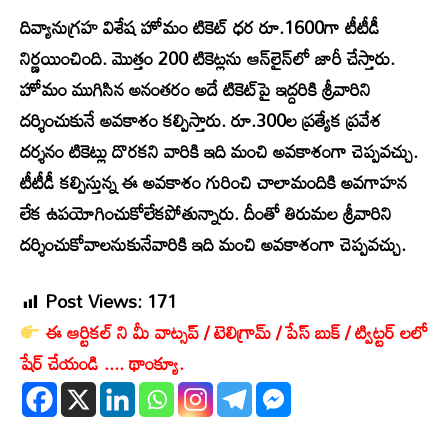
దివ్యానుగ్రహ విశేష హోమం టికెట్ ధర రూ.1600గా టీటీడీ
నిర్ణయించింది. మొత్తం 200 టికెట్లను ఆన్‌లైన్‌లో జారీ చేస్తారు.
హోమం ముగిసిన అనంతరం అదే టికెట్‌పై ఇద్దరికి శ్రీవారిని
దర్శించుకునే అవకాశం కల్పిస్తారు. రూ.300ల ప్రత్యేక ప్రవేశ
దర్శనం టికెట్లు దొరకని వారికి ఇది మంచి అవకాశంగా చెప్పవచ్చు.
టీటీడీ కల్పిస్తున్న ఈ అవకాశం గురించి చాలామందికి అవగాహన
లేక ఉపయోగించుకోలేకపోతున్నారు. దీంతో తిరుమల శ్రీవారిని
దర్శించుకోవాలనుకునేవారికి ఇది మంచి అవకాశంగా చెప్పవచ్చు.
Post Views:
171
ఈ ఆర్టికల్ ని మీ వాట్సప్ / టెలిగ్రామ్ / పేస్ బుక్ / ట్విట్టర్ లలో
షేర్ చేయండి .... థాంక్యూ.