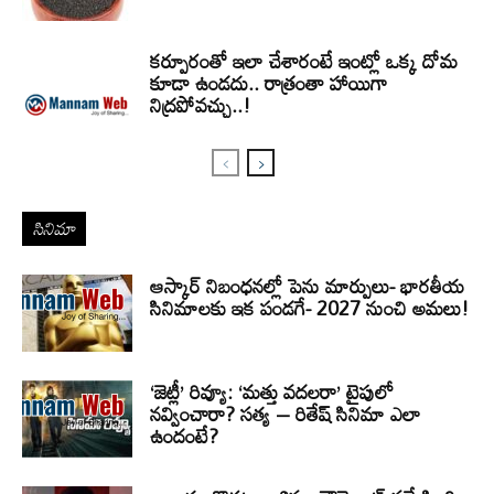
కర్పూరంతో ఇలా చేశారంటే ఇంట్లో ఒక్క దోమ
కూడా ఉండదు.. రాత్రంతా హాయిగా
నిద్రపోవచ్చు..!
సినిమా
ఆస్కార్ నిబంధనల్లో పెను మార్పులు- భారతీయ
సినిమాలకు ఇక పండగే- 2027 నుంచి అమలు!
‘జెట్లీ’ రివ్యూ: ‘మత్తు వదలరా’ టైపులో
నవ్వించారా? సత్య – రితేష్ సినిమా ఎలా
ఉందంటే?