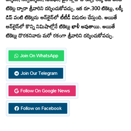
టికెట్ల ద్వారా శ్రీవారిని దర్శించుకోవచ్చు. ఇక రూ.300 టికెట్లు, లక్కీ
డిప్ వంటి టికెట్లను ఆన్‌లైన్‌లో టీటీడీ విడుదల చేస్తుంది. అయితే
ఆన్‌లైన్‌లో కొన్ని నిమిషాల్లోనే టికెట్లు ఖాళీ అవుతాయి. అయితే
టికెట్లు దొరకనివారు మరో రకంగా శ్రీవారిని దర్శించుకోవచ్చు.
Join On WhatsApp
Join Our Telegram
Follow On Google News
Follow on Facebook