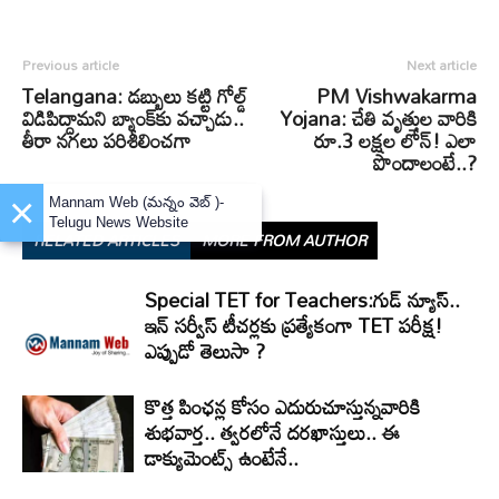
Previous article
Next article
Telangana: డబ్బులు కట్టి గోల్డ్
PM Vishwakarma
విడిపిద్దామని బ్యాంక్‌కు వచ్చాడు..
Yojana: చేతి వృత్తుల వారికి
తీరా నగలు పరిశీలించగా
రూ.3 లక్షల లోన్‌! ఎలా
పొందాలంటే..?
×
Mannam Web (మన్నం వెబ్ )-
Telugu News Website
RELATED ARTICLES
MORE FROM AUTHOR
Special TET for Teachers:గుడ్ న్యూస్..
ఇన్ సర్వీస్ టీచర్లకు ప్రత్యేకంగా TET పరీక్ష!
ఎప్పుడో తెలుసా ?
కొత్త పింఛన్ల కోసం ఎదురుచూస్తున్నవారికి
శుభవార్త.. త్వరలోనే దరఖాస్తులు.. ఈ
డాక్యుమెంట్స్ ఉంటేనే..