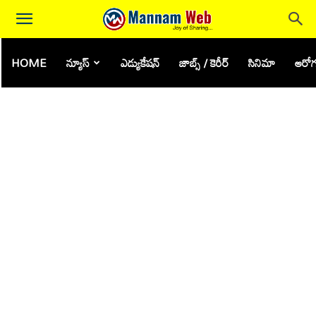
HOME
న్యూస్
ఎడ్యుకేషన్
జాబ్స్ / కెరీర్
సినిమా
ఆరోగ