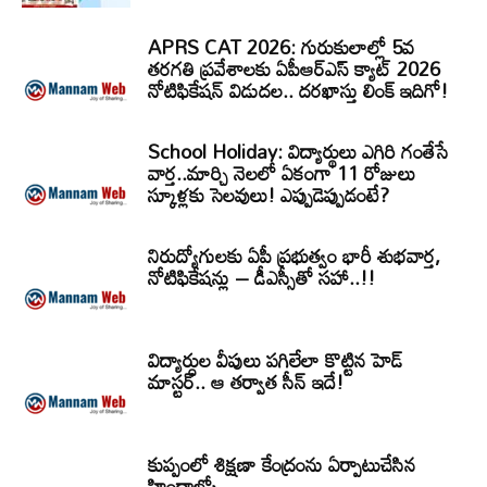
APRS CAT 2026: గురుకులాల్లో 5వ
తరగతి ప్రవేశాలకు ఏపీఆర్‌ఎస్‌ క్యాట్‌ 2026
నోటిఫికేషన్‌ విడుదల.. దరఖాస్తు లింక్‌ ఇదిగో!
School Holiday: విద్యార్థులు ఎగిరి గంతేసే
వార్త..మార్చి నెలలో ఏకంగా 11 రోజులు
స్కూళ్లకు సెలవులు! ఎప్పుడెప్పుడంటే?
నిరుద్యోగులకు ఏపీ ప్రభుత్వం భారీ శుభవార్త,
నోటిఫికేషన్లు – డీఎస్సీతో సహా..!!
విద్యార్ధుల వీపులు పగిలేలా కొట్టిన హెడ్
మాస్టర్.. ఆ తర్వాత సీన్‌ ఇదే!
కుప్పంలో శిక్షణా కేంద్రంను ఏర్పాటుచేసిన
హిందాల్కో