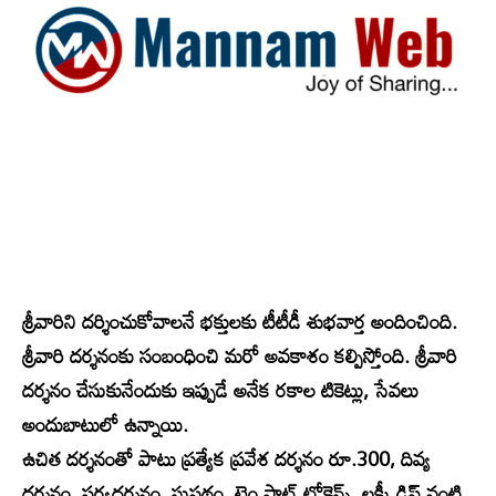
శ్రీవారిని దర్శించుకోవాలనే భక్తులకు టీటీడీ శుభవార్త అందించింది.
శ్రీవారి దర్శనంకు సంబంధించి మరో అవకాశం కల్పిస్తోంది. శ్రీవారి
దర్శనం చేసుకునేందుకు ఇప్పుడే అనేక రకాల టికెట్లు, సేవలు
అందుబాటులో ఉన్నాయి.
ఉచిత దర్శనంతో పాటు ప్రత్యేక ప్రవేశ దర్శనం రూ.300, దివ్య
దర్శనం, సర్వదర్శనం, సుపథం, టైం స్లాట్ టోకెన్స్, లక్కీ డిప్ వంటి