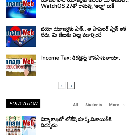
WatchOS 27తో రానున్న ‘అల్ట్రా’ లుక్
జియో యూజర్లకు షాక్.. ఆ పాపులర్ ప్లాన్ ఇక
లేదు, మీ జేబుకు చిల్లు పడాల్సిందే
Income Tax: డిడక్షన్లు కొనసాగుతాయా.
EDUCATION
All
Students
More
విద్యాశాఖలో లోకేష్ మార్క్.నిజాయితీకి
నిదర్శనం