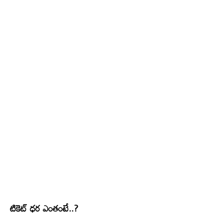
టికెట్ ధర ఎంతంటే..?