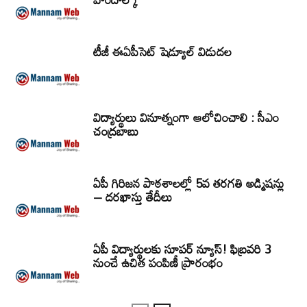
టీజీ ఈఏపీసెట్‌ షెడ్యూల్‌ విడుదల
విద్యార్థులు వినూత్నంగా ఆలోచించాలి : సీఎం
చంద్రబాబు
ఏపీ గిరిజన పాఠశాలల్లో 5వ తరగతి అడ్మిషన్లు
– దరఖాస్తు తేదీలు
ఏపీ విద్యార్థులకు సూపర్ న్యూస్! ఫిబ్రవరి 3
నుంచే ఉచిత పంపిణీ ప్రారంభం