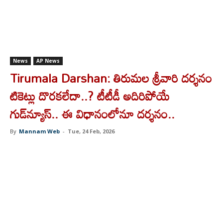
News
AP News
Tirumala Darshan: తిరుమల శ్రీవారి దర్శనం
టికెట్లు దొరకలేదా..? టీటీడీ అదిరిపోయే
గుడ్‌న్యూస్.. ఈ విధానంలోనూ దర్శనం..
By
Mannam Web
-
Tue, 24 Feb, 2026