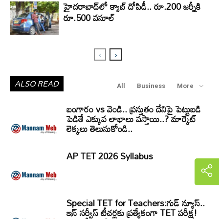
హైదరాబాద్‌లో క్యాబ్‌ దోపిడీ.. రూ.200 జర్నీకి
రూ.500 వసూల్
ALSO READ
All
Business
More
బంగారం vs వెండి.. ప్రస్తుతం దేనిపై పెట్టుబడి
పెడితే ఎక్కువ లాభాలు వస్తాయి..? మార్కెట్
లెక్కలు తెలుసుకోండి..
AP TET 2026 Syllabus
Special TET for Teachers:గుడ్ న్యూస్..
ఇన్ సర్వీస్ టీచర్లకు ప్రత్యేకంగా TET పరీక్ష!