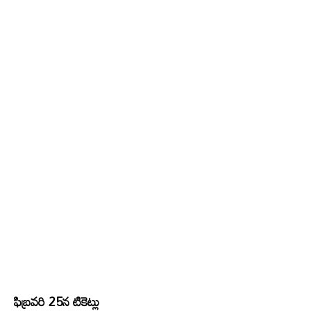
ఫిబ్రవరి 25న టికెట్లు