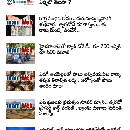
ఎప్పుడో తెలుసా ?
కొత్త పింఛన్ల కోసం ఎదురుచూస్తున్నవారికి
శుభవార్త.. త్వరలోనే దరఖాస్తులు.. ఈ
డాక్యుమెంట్స్ ఉంటేనే..
హైదరాబాద్‌లో క్యాబ్‌ దోపిడీ.. రూ.200 జర్నీకి
రూ.500 వసూల్
ఎదిగే ఆడపిల్లలతో పాటు అన్నివయసుల వాళ్ళు
తప్పక తినాల్సిన లడ్డు.. ఆరోగ్యంతో పాటు
అందం కూడా
ఏపీ ప్రజలకు ప్రభుత్వం సూపర్ న్యూస్.. త్వరలో
ప్రాపర్టీ కార్డ్ పంపిణీ.. బ్యాంకు రుణాలు మరింత
సులువు
యాపిల్ వాచ్ యూజర్లకు అదిరిపోయే అప్‌డేట్..