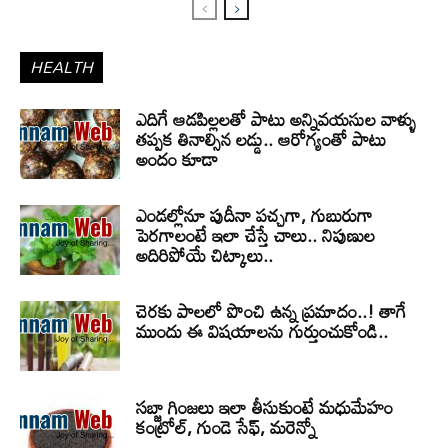
HEALTH
ఎదిగే ఆడపిల్లలతో పాటు అన్నివయసుల వాళ్ళు
తప్పక తినాల్సిన లడ్డు.. ఆరోగ్యంతో పాటు
అందం కూడా
ఎండల్లోనూ పుదీనా పచ్చగా, గుబురుగా
పెరగాలంటే ఇలా చేస్తే చాలు.. నిపుణుల
అదిరిపోయే చిట్కాలు..
చెరకు పాలలో పొంచి ఉన్న ప్రమాదం..! తాగే
ముందు ఈ విషయాలను గుర్తుంచుకోండి..
సబ్జా గింజలు ఇలా తీసుకుంటే మధుమేహం
కంట్రోల్, గుండె సేఫ్, మరెన్నో