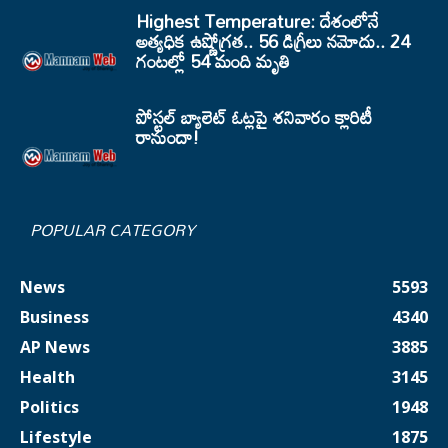
Highest Temperature: దేశంలోనే
అత్యధిక ఉష్ణోగ్రత.. 56 డిగ్రీలు నమోదు.. 24
గంటల్లో 54 మంది మృతి
పోస్టల్ బ్యాలెట్ ఓట్లపై శనివారం క్లారిటీ
రానుందా!
POPULAR CATEGORY
News
5593
Business
4340
AP News
3885
Health
3145
Politics
1948
Lifestyle
1875