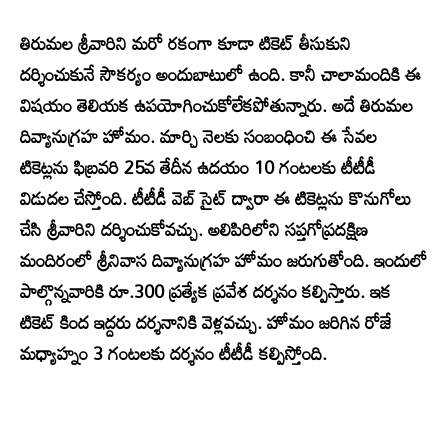
తిరుమల శ్రీవారిని మరో రకంగా కూడా టికెట్ తీసుకుని
దర్శించుకునే సౌకర్యం అందుబాటులో ఉంది. కానీ చాలామందికి ఈ
విషయం తెలియక ఉపయోగించుకోలేకపోతున్నారు. అదే తిరుమల
దివ్యానుగ్రహ హోమం. మార్చి నెలకు సంబంధించి ఈ సేవల
టికెట్లను ఫిబ్రవరి 25వ తేదీన ఉదయం 10 గంటలకు టీటీడీ
విడుదల చేస్తోంది. టీటీడీ వెబ్ సైట్ ద్వారా ఈ టికెట్లను కొనుగోలు
చేసి శ్రీవారిని దర్శించుకోవచ్చు. అలిపిరిలోని సప్తగోప్రదక్షిణ
మందిరంలో శ్రీనివాస దివ్యానుగ్రహ హోమం జరుగుతోంది. ఇందులో
పాల్గొన్నవారికి రూ.300 ప్రత్యేక ప్రవేశ దర్శనం కల్పిస్తారు. ఇక
టికెట్ కింద ఇద్దరు దర్శనానికి వెళ్లవచ్చు. హోమం జరిగిన రోజే
మధ్యాహ్నం 3 గంటలకు దర్శనం టీటీడీ కల్పిస్తోంది.