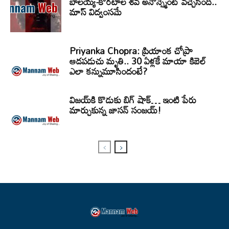
బాలయ్య-కొరటాల శివ అనౌన్స్మెంట్ వచ్చేసింది..
మాస్ విద్వంసమే
Priyanka Chopra: ప్రియాంక చోప్రా
ఆడపడుచు మృతి.. 30 ఏళ్లకే మాయా కిబెల్
ఎలా కన్నుమూసిందంటే?
విజయ్‌కి కొడుకు బిగ్ షాక్… ఇంటి పేరు
మార్చుకున్న జాసన్ సంజయ్!