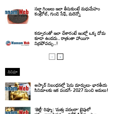
సబ్జా గింజలు ఇలా తీసుకుంటే మధుమేహం
కంట్రోల్, గుండె సేఫ్, మరెన్నో
కర్పూరంతో ఇలా చేశారంటే ఇంట్లో ఒక్క దోమ
కూడా ఉండదు.. రాత్రంతా హాయిగా
నిద్రపోవచ్చు..!
సినిమా
ఆస్కార్ నిబంధనల్లో పెను మార్పులు- భారతీయ
సినిమాలకు ఇక పండగే- 2027 నుంచి అమలు!
‘జెట్లీ’ రివ్యూ: ‘మత్తు వదలరా’ టైపులో