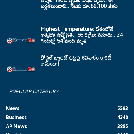
ఆర్మీలో NCC స్పెషల్ ఎంట్రీ స్కీమ్.. ఈ
అర్హతలుండాలి.. నెలకు రూ.56,100 జీతం
Highest Temperature: దేశంలోనే
అత్యధిక ఉష్ణోగ్రత.. 56 డిగ్రీలు నమోదు.. 24
గంటల్లో 54 మంది మృతి
పోస్టల్ బ్యాలెట్ ఓట్లపై శనివారం క్లారిటీ
రానుందా!
POPULAR CATEGORY
News
5593
Business
4340
AP News
3885