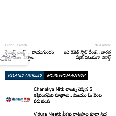
Previous article
Next article
రెయిన్ అలర్ట్… వాయుగుండం
ఇది రెబెల్ స్టార్ రేంజ్.. భారత
×
ప్రభావంతో వర్షాలు
ఏకైక నటుడుగా రికార్డ్
Mannam Web (మన్నం వెబ్ )-
Telugu News Website
RELATED ARTICLES
MORE FROM AUTHOR
Chanakya Niti: చాణక్య చెప్పిన 5
శక్తివంతమైన సూత్రాలు.. విజయం మీ వెంట
పడుతుంది
Vidura Neeti: వీళ్లకు రాత్రిపూట కూడా నిద్ర