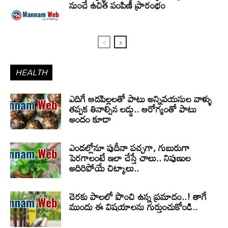
నుంచే ఉచిత పంపిణీ ప్రారంభం
HEALTH
ఎదిగే ఆడపిల్లలతో పాటు అన్నివయసుల వాళ్ళు
తప్పక తినాల్సిన లడ్డు.. ఆరోగ్యంతో పాటు
అందం కూడా
ఎండల్లోనూ పుదీనా పచ్చగా, గుబురుగా
పెరగాలంటే ఇలా చేస్తే చాలు.. నిపుణుల
అదిరిపోయే చిట్కాలు..
చెరకు పాలలో పొంచి ఉన్న ప్రమాదం..! తాగే
ముందు ఈ విషయాలను గుర్తుంచుకోండి..