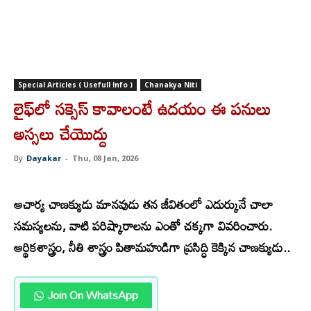
Special Articles ( Usefull Info )
Chanakya Niti
లైఫ్‌లో సక్సెస్ కావాలంటే ఉదయం ఈ పనులు
అస్సలు చేయొద్దు
By
Dayakar
-
Thu, 08 Jan, 2026
ఆ
చార్య చాణక్యుడు మానవుడు తన జీవితంలో ఎదుర్కునే చాలా
సమస్యలను, వాటి పరిష్కారాలను ఎంతో చక్కగా వివరించారు.
ఆర్థికశాస్త్రం, నీతి శాస్త్రం పితామహుడిగా ప్రసిద్ధి కెక్కిన చాణక్యుడు..
Join On WhatsApp