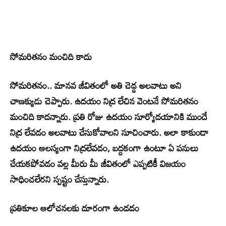
సోమరితనం మంచిది కాదు
సోమరితనం.. మానవ జీవితంలో అతి చెడ్డ అలవాటు అని
చాణక్యుడు చెప్పారు. ఉదయం నిద్ర లేచిన వెంటనే సోమరితనం
మంచిది కాదన్నారు. ప్రతి రోజు ఉదయం సూర్యోదయానికి ముందే
నిద్ర లేవడం అలవాటు చేసుకోవాలని సూచించారు. అలా కాకుండా
ఉదయం ఆలస్యంగా నిద్రలేవడం, బద్దకంగా ఉంటూ ఏ పనులు
చేయకపోవడం వల్ల మీరు మీ జీవితంలో ఎప్పటికీ విజయం
సాధించలేరని స్పష్టం చేస్తున్నారు.
ప్రతికూల ఆలోచనలకు దూరంగా ఉండడం