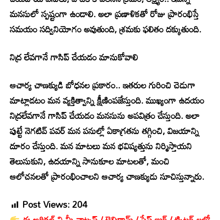
మనసులో స్పష్టంగా ఉండాలి. అలా ప్రణాళికతో రోజు ప్రారంభిస్తే
సమయం సద్వినియోగం అవుతుంది, శ్రమకు ఫలితం దక్కుతుంది.
నిద్ర లేవగానే గాసిప్ చేయడం మానుకోవాలి
ఆచార్య చాణక్యుడి బోధనల ప్రకారం.. ఇతరుల గురించి చెడుగా
మాట్లాడటం మన వ్యక్తిత్వాన్ని క్షీణింపజేస్తుంది. ముఖ్యంగా ఉదయం
నిద్రలేవగానే గాసిప్ చేయడం మనసును అపవిత్రం చేస్తుంది. అలా
పుట్టే నెగటివ్ పవర్ మన పనుల్లో ఏకాగ్రతను తగ్గించి, విజయాన్ని
దూరం చేస్తుంది. మన మాటలు మన భవిష్యత్తును నిర్మిస్తాయని
తెలుసుకుని, ఉదయాన్ని సానుకూల మాటలతో, మంచి
ఆలోచనలతో ప్రారంభించాలని ఆచార్య చాణక్యుడు సూచిస్తున్నారు.
Post Views:
204
ఈ ఆర్టికల్ ని మీ వాట్సప్ / టెలిగ్రామ్ / పేస్ బుక్ / ట్విట్టర్ లలో