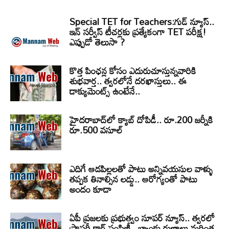
Special TET for Teachers:గుడ్ న్యూస్..
ఇన్ సర్వీస్ టీచర్లకు ప్రత్యేకంగా TET పరీక్ష!
ఎప్పుడో తెలుసా ?
కొత్త పింఛన్ల కోసం ఎదురుచూస్తున్నవారికి
శుభవార్త.. త్వరలోనే దరఖాస్తులు.. ఈ
డాక్యుమెంట్స్ ఉంటేనే..
హైదరాబాద్‌లో క్యాబ్‌ దోపిడీ.. రూ.200 జర్నీకి
రూ.500 వసూల్
ఎదిగే ఆడపిల్లలతో పాటు అన్నివయసుల వాళ్ళు
తప్పక తినాల్సిన లడ్డు.. ఆరోగ్యంతో పాటు
అందం కూడా
ఏపీ ప్రజలకు ప్రభుత్వం సూపర్ న్యూస్.. త్వరలో
ప్రాపర్టీ కార్డ్ పంపిణీ.. బ్యాంకు రుణాలు మరింత