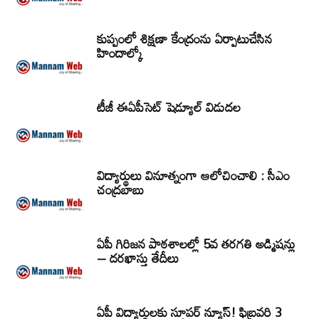
కుప్పంలో శిక్షణా కేంద్రంను ఏర్పాటుచేసిన
హిందాల్కో
టీజీ ఈఏపీసెట్‌ షెడ్యూల్‌ విడుదల
విద్యార్థులు వినూత్నంగా ఆలోచించాలి : సీఎం
చంద్రబాబు
ఏపీ గిరిజన పాఠశాలల్లో 5వ తరగతి అడ్మిషన్లు
– దరఖాస్తు తేదీలు
ఏపీ విద్యార్థులకు సూపర్ న్యూస్! ఫిబ్రవరి 3