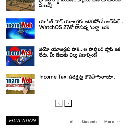
సులువు
యాపిల్ వాచ్ యూజర్లకు అదిరిపోయే అప్‌డేట్..
WatchOS 27తో రానున్న ‘అల్ట్రా’ లుక్
జియో యూజర్లకు షాక్.. ఆ పాపులర్ ప్లాన్ ఇక
లేదు, మీ జేబుకు చిల్లు పడాల్సిందే
Income Tax: డిడక్షన్లు కొనసాగుతాయా.
EDUCATION
All
Students
More