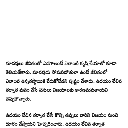
మానవులు జీవితంలో ఎదగాలంటే ఎలాంటి కృషి చేయాలో కూడా
తెలియజేశారు. మానవుడు సోమరిపోతులా ఉంటే జీవితంలో
ఎలాంటి ఉన్నతస్థాయికి చేరుకోలేడని స్పష్టం చేశాడు. ఉదయం లేచిన
తర్వాత మనం చేసే పనులు విజయాలకు కారణమవుతాయని
చెప్పుకొచ్చారు.
ఉదయం లేచిన తర్వాత చేసే కొన్ని తప్పులు వారిని విజయం నుంచి
దూరం చేస్తాయని హెచ్చరించారు. ఉదయం లేచిన తర్వాత