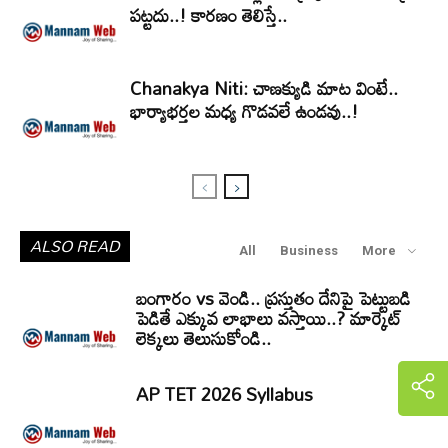
పట్టదు..! కారణం తెలిస్తే..
Chanakya Niti: చాణక్యుడి మాట వింటే..
భార్యాభర్తల మధ్య గొడవలే ఉండవు..!
ALSO READ
All
Business
More
బంగారం vs వెండి.. ప్రస్తుతం దేనిపై పెట్టుబడి
పెడితే ఎక్కువ లాభాలు వస్తాయి..? మార్కెట్
లెక్కలు తెలుసుకోండి..
AP TET 2026 Syllabus