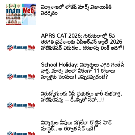
విద్యాశాఖలో లోకేష్ మార్క్.నిజాయితీకి
నిదర్శనం
APRS CAT 2026: గురుకులాల్లో 5వ
తరగతి ప్రవేశాలకు ఏపీఆర్‌ఎస్‌ క్యాట్‌ 2026
నోటిఫికేషన్‌ విడుదల.. దరఖాస్తు లింక్‌ ఇదిగో!
School Holiday: విద్యార్థులు ఎగిరి గంతేసే
వార్త..మార్చి నెలలో ఏకంగా 11 రోజులు
స్కూళ్లకు సెలవులు! ఎప్పుడెప్పుడంటే?
నిరుద్యోగులకు ఏపీ ప్రభుత్వం భారీ శుభవార్త,
నోటిఫికేషన్లు – డీఎస్సీతో సహా..!!
విద్యార్ధుల వీపులు పగిలేలా కొట్టిన హెడ్
మాస్టర్.. ఆ తర్వాత సీన్‌ ఇదే!