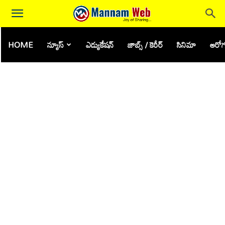
HOME
న్యూస్
ఎడ్యుకేషన్
జాబ్స్ / కెరీర్
సినిమా
ఆరోగ