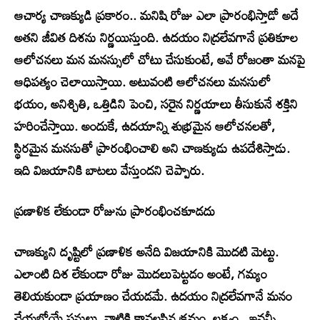
ఆచార్య చాణక్యుడి ప్రకారం.. మనిషి రోజు ఎలా ప్రారంభిస్తాడో అదే
అతని జీవిత దిశను నిర్ణయిస్తుంది. ఉదయం నిద్రలేవగానే ప్రతికూల
ఆలోచనలు మన మనస్సులో చోటు చేసుకుంటే, అవే రోజంతా మనపై
ఆధిపత్యం చెలాయిస్తాయి. అటువంటి ఆలోచనలు మనసులో
భయం, అనిశ్చితి, ఒత్తిడిని పెంచి, సరైన నిర్ణయాలు తీసుకునే శక్తిని
హరించేస్తాయి. అందుకే, ఉదయాన్ని శుభ్రమైన ఆలోచనలతో,
స్థిరమైన మనసుతో ప్రారంభించాలి అని చాణక్యుడు ఉపదేశిస్తాడు.
ఇది విజయానికి బాటలు వేస్తుందని చెప్పారు.
ప్రణాళిక లేకుండా రోజును ప్రారంభించకూడదు
చాణక్యుని దృష్టిలో ప్రణాళిక అనేది విజయానికి మొదటి మెట్టు.
ఎలాంటి దిశ లేకుండా రోజు మొదలుపెట్టడం అంటే, గమ్యం
తెలియకుండా ప్రయాణం చేయడమే. ఉదయం నిద్రలేవగానే మనం
చేయబోయే పనులు, వాటికి కావలసిన క్రమం, లక్ష్యం.. ఇవన్నీ