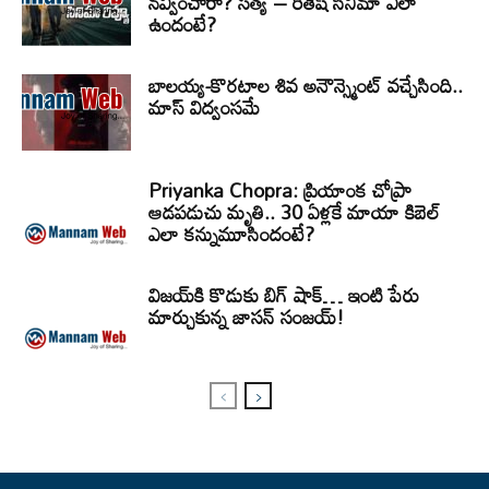
నవ్వించారా? సత్య – రితేష్ సినిమా ఎలా
ఉందంటే?
బాలయ్య-కొరటాల శివ అనౌన్స్మెంట్ వచ్చేసింది..
మాస్ విద్వంసమే
Priyanka Chopra: ప్రియాంక చోప్రా
ఆడపడుచు మృతి.. 30 ఏళ్లకే మాయా కిబెల్
ఎలా కన్నుమూసిందంటే?
విజయ్‌కి కొడుకు బిగ్ షాక్… ఇంటి పేరు
మార్చుకున్న జాసన్ సంజయ్!