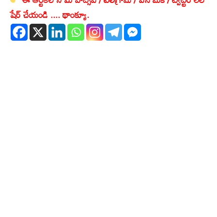
షేర్ చేయండి .... థాంక్యూ.