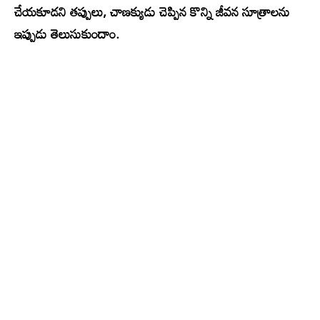
చేయకూడని తప్పులు, చాణక్యుడు చెప్పిన కొన్ని జీవన సూత్రాలను
ఇప్పుడు తెలుసుకుందాం.