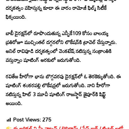
దర్శకత్వం వహిస్తున్న కూడా ఈ వారం రామోజీ ఫిల్మ్ సిటీకే
ఫిక్సయింది.
బాబీ డైరక్షన్‌లో రూపొందుతున్న ఎన్బీకే109 కోసం బాలయ్య
ప్రతిరోజూ ముచ్చింతల్‌ దగ్గరలోని లొకేషన్‌కి ట్రావెల్‌ చేస్తున్నారు.
అనిల్‌ రావిపూడి దర్శకత్వంలో వెంకటేష్‌ నటిస్తున్న సంక్రాంతికి
వస్తున్నాం షూటింగ్‌ అరకులో జరుగుతోంది.
రవితేజ హీరోగా భాను బొగ్గవరపు డైరక్షన్‌లో ఓ తెరకెక్కుతోంది. ఈ
షూటింగ్‌ శంకరపల్లి లొకేషన్లలో జరుగుతోంది. నాని హీరోగా
నటిస్తున్న హిట్‌ 3 మూవీ షూటింగ్‌ రాజస్థాన్‌ జైపూర్‌కి షిఫ్ట్
అయింది.
Post Views:
275
ఈ ఆర్టికల్ ని మీ వాట్సప్ / టెలిగ్రామ్ / పేస్ బుక్ / ట్విట్టర్ లలో