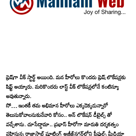
ఫ్రెష్‌గా వీక్‌ స్టార్ట్ అయింది. మన హీరోలు కొందరు ఫ్రెష్‌ లొకేషన్లకు
షిఫ్ట్ అయ్యారు. మరికొందరు లాస్ట్ వీక్‌ లొకేషన్లలోనే కంటిన్యూ
అవుతున్నారు.
సో… ఇంతకీ తమ అభిమాన హీరోలు ఎక్కడెక్కడున్నారో
తెలుసుకోవాలనుకునేవారి కోసం.. ఆన్‌ లొకేషన్‌ డీటైల్స్ తో
వచ్చేశాను. చూసేద్దామా.. ప్రభాస్‌ హీరోగా మారుతి దర్శకత్వం
వహిస్తున్న రాజాసాబ్‌ షూటింగ్‌ అజీజ్‌నగర్‌లోని పీపుల్స్ మీడియా