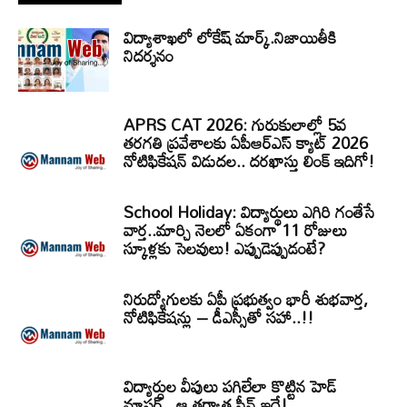
విద్యాశాఖలో లోకేష్ మార్క్.నిజాయితీకి
నిదర్శనం
APRS CAT 2026: గురుకులాల్లో 5వ
తరగతి ప్రవేశాలకు ఏపీఆర్‌ఎస్‌ క్యాట్‌ 2026
నోటిఫికేషన్‌ విడుదల.. దరఖాస్తు లింక్‌ ఇదిగో!
School Holiday: విద్యార్థులు ఎగిరి గంతేసే
వార్త..మార్చి నెలలో ఏకంగా 11 రోజులు
స్కూళ్లకు సెలవులు! ఎప్పుడెప్పుడంటే?
నిరుద్యోగులకు ఏపీ ప్రభుత్వం భారీ శుభవార్త,
నోటిఫికేషన్లు – డీఎస్సీతో సహా..!!
విద్యార్ధుల వీపులు పగిలేలా కొట్టిన హెడ్
మాస్టర్.. ఆ తర్వాత సీన్‌ ఇదే!