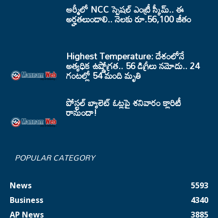
ఆర్మీలో NCC స్పెషల్ ఎంట్రీ స్కీమ్.. ఈ
అర్హతలుండాలి.. నెలకు రూ.56,100 జీతం
Highest Temperature: దేశంలోనే
అత్యధిక ఉష్ణోగ్రత.. 56 డిగ్రీలు నమోదు.. 24
గంటల్లో 54 మంది మృతి
పోస్టల్ బ్యాలెట్ ఓట్లపై శనివారం క్లారిటీ
రానుందా!
POPULAR CATEGORY
News
5593
Business
4340
AP News
3885