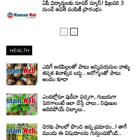
ఏపీ విద్యార్థులకు సూపర్ న్యూస్! ఫిబ్రవరి 3
నుంచే ఉచిత పంపిణీ ప్రారంభం
HEALTH
ఎదిగే ఆడపిల్లలతో పాటు అన్నివయసుల వాళ్ళు
తప్పక తినాల్సిన లడ్డు.. ఆరోగ్యంతో పాటు
అందం కూడా
ఎండల్లోనూ పుదీనా పచ్చగా, గుబురుగా
పెరగాలంటే ఇలా చేస్తే చాలు.. నిపుణుల
అదిరిపోయే చిట్కాలు..
చెరకు పాలలో పొంచి ఉన్న ప్రమాదం..! తాగే
ముందు ఈ విషయాలను గుర్తుంచుకోండి..