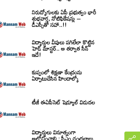
నిరుద్యోగులకు ఏపీ ప్రభుత్వం భారీ
శుభవార్త, నోటిఫికేషన్లు –
డీఎస్సీతో సహా..!!
విద్యార్ధుల వీపులు పగిలేలా కొట్టిన
హెడ్ మాస్టర్.. ఆ తర్వాత సీన్‌
ఇదే!
కుప్పంలో శిక్షణా కేంద్రంను
ఏర్పాటుచేసిన హిందాల్కో
టీజీ ఈఏపీసెట్‌ షెడ్యూల్‌ విడుదల
విద్యార్థులు వినూత్నంగా
ఆలోచించాలి : సీఎం చంద్రబాబు