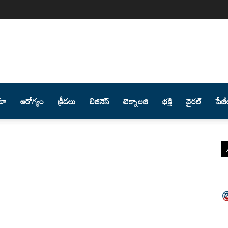
మా
ఆరోగ్యం
క్రీడలు
బిజినెస్
టెక్నాలజి
భక్తి
వైరల్
పేజీ