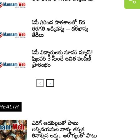
ఏపీ గిరిజన పాఠశాలల్లో 5వ
తరగతి అడ్మిషన్లు – దరఖాస్తు
తేదీలు
ఏపీ విద్యార్థులకు సూపర్ న్యూస్!
ఫిబ్రవరి 3 నుంచే ఉచిత పంపిణీ
ప్రారంభం
HEALTH
ఎదిగే ఆడపిల్లలతో పాటు
అన్నివయసుల వాళ్ళు తప్పక
తినాల్సిన లడ్డు.. ఆరోగ్యంతో పాటు