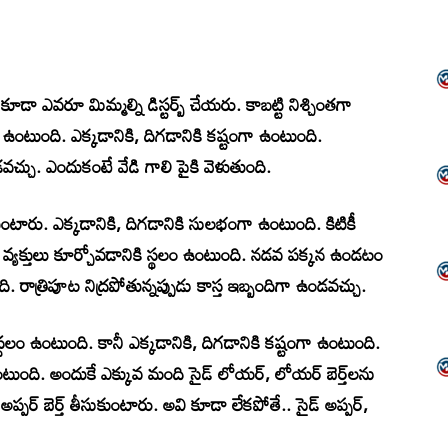
ూడా ఎవరూ మిమ్మల్ని డిస్టర్బ్ చేయరు. కాబట్టి నిశ్చింతగా
ంటుంది. ఎక్కడానికి, దిగడానికి కష్టంగా ఉంటుంది.
్చు. ఎందుకంటే వేడి గాలి పైకి వెళుతుంది.
కుంటారు. ఎక్కడానికి, దిగడానికి సులభంగా ఉంటుంది. కిటికీ
 వ్యక్తులు కూర్చోవడానికి స్థలం ఉంటుంది. నడవ పక్కన ఉండటం
రాత్రిపూట నిద్రపోతున్నప్పుడు కాస్త ఇబ్బందిగా ఉండవచ్చు.
 స్థలం ఉంటుంది. కానీ ఎక్కడానికి, దిగడానికి కష్టంగా ఉంటుంది.
ంటుంది. అందుకే ఎక్కువ మంది సైడ్ లోయర్, లోయర్ బెర్త్‌లను
ప్పర్ బెర్త్ తీసుకుంటారు. అవి కూడా లేకపోతే.. సైడ్ అప్పర్,