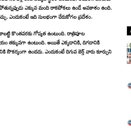
నిద్రపోతున్నప్పుడు ఎక్కువ మంది రాకపోకలు ఉండే అవకాశం ఉంది.
చు. ఎందుకంటే ఇది సులభంగా చేరుకోగల ప్రదేశం.
ది కాబట్టి కొంతవరకు గోప్యత ఉంటుంది. రాత్రిపూట
యం తక్కువగా ఉంటుంది. అయితే ఎక్కడానికి, దిగడానికి
కి సౌకర్యంగా ఉండదు. ఎందుకంటే దిగువ బెర్త్ వారు కూర్చుని