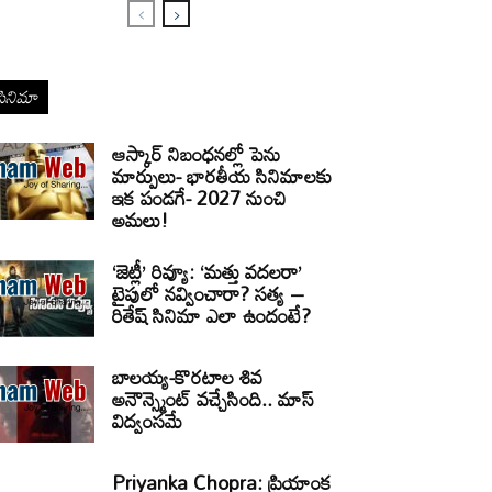
సినిమా
ఆస్కార్ నిబంధనల్లో పెను
మార్పులు- భారతీయ సినిమాలకు
ఇక పండగే- 2027 నుంచి
అమలు!
‘జెట్లీ’ రివ్యూ: ‘మత్తు వదలరా’
టైపులో నవ్వించారా? సత్య –
రితేష్ సినిమా ఎలా ఉందంటే?
బాలయ్య-కొరటాల శివ
అనౌన్స్మెంట్ వచ్చేసింది.. మాస్
విద్వంసమే
Priyanka Chopra: ప్రియాంక