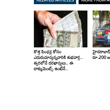
RELATED ARTICLES
MORE FROM A
కొత్త పింఛన్ల కోసం
హైదరాబాద్‌ల
ఎదురుచూస్తున్నవారికి శుభవార్త..
రూ.200 జర
త్వరలోనే దరఖాస్తులు.. ఈ
డాక్యుమెంట్స్ ఉంటేనే..