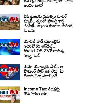
తినాల్సిన లడ్డు.. ఆరోగ్యంతో పాటు
అందం కూడా
ఏపీ ప్రజలకు ప్రభుత్వం సూపర్
న్యూస్.. త్వరలో ప్రాపర్టీ కార్డ్
పంపిణీ.. బ్యాంకు రుణాలు మరింత
సులువు
యాపిల్ వాచ్ యూజర్లకు
అదిరిపోయే అప్‌డేట్..
WatchOS 27తో రానున్న
‘అల్ట్రా’ లుక్
జియో యూజర్లకు షాక్.. ఆ
పాపులర్ ప్లాన్ ఇక లేదు, మీ
జేబుకు చిల్లు పడాల్సిందే
Income Tax: డిడక్షన్లు
కొనసాగుతాయా.