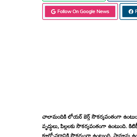
Follow On Google News
చాలామందికి లోయర్ బెర్త్ సౌకర్యవంతంగా ఉంటుంద
వృద్ధులు, పిల్లలకు సౌకర్యవంతంగా ఉంటుంది. కిట
కూర్చోవడానికి సౌకర్యంగా ఉంటుంది. సామాను ఉంచడ