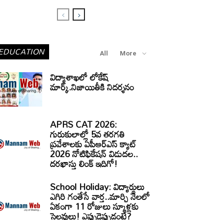
EDUCATION
All
More
విద్యాశాఖలో లోకేష్
మార్క్.నిజాయితీకి నిదర్శనం
APRS CAT 2026:
గురుకులాల్లో 5వ తరగతి
ప్రవేశాలకు ఏపీఆర్‌ఎస్‌ క్యాట్‌
2026 నోటిఫికేషన్‌ విడుదల..
దరఖాస్తు లింక్‌ ఇదిగో!
School Holiday: విద్యార్థులు
ఎగిరి గంతేసే వార్త..మార్చి నెలలో
ఏకంగా 11 రోజులు స్కూళ్లకు
సెలవులు! ఎప్పుడెప్పుడంటే?