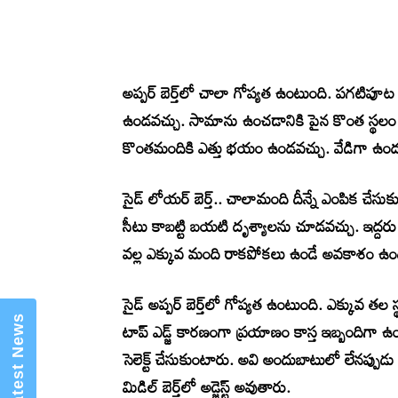
అప్పర్ బెర్త్‌లో చాలా గోప్యత ఉంటుంది. పగటిపూట క
ఉండవచ్చు. సామాను ఉంచడానికి పైన కొంత స్థలం ఉ
కొంతమందికి ఎత్తు భయం ఉండవచ్చు. వేడిగా ఉండవచ
×
Mannam Web (మన్నం వెబ్ )- Telugu
సైడ్ లోయర్ బెర్త్.. చాలామంది దీన్నే ఎంపిక చేసు
News Website
సీటు కాబట్టి బయటి దృశ్యాలను చూడవచ్చు. ఇద్దరు
వల్ల ఎక్కువ మంది రాకపోకలు ఉండే అవకాశం ఉంది. 
సైడ్ అప్పర్ బెర్త్‌లో గోప్యత ఉంటుంది. ఎక్కువ తల
టాప్ ఎడ్జ్ కారణంగా ప్రయాణం కాస్త ఇబ్బందిగా ఉ
సెలెక్ట్ చేసుకుంటారు. అవి అందుబాటులో లేనప్పుడు అ
మిడిల్ బెర్త్‌లో అడ్జెస్ట్ అవుతారు.