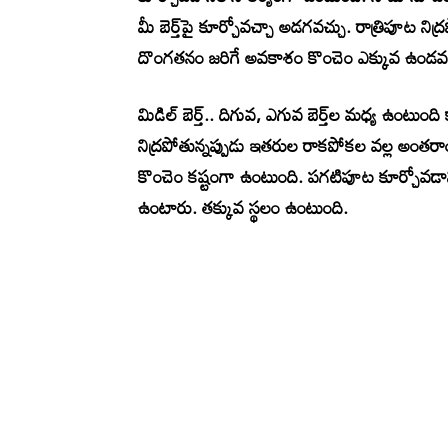
మీ బెర్త్‌పై కూర్చోవచ్చా అడగవచ్చు. రాత్రిపూట 
దొంగతనం జరిగే అవకాశం కొంచెం ఎక్కువ ఉండవచ్
మిడిల్ బెర్త్.. దిగువ, ఎగువ బెర్త్‌ల మధ్య ఉంటుం
నిద్రపోతున్నప్పుడు ఇతరుల రాకపోకల వల్ల అంతరా
కొంచెం కష్టంగా ఉంటుంది. పగటిపూట కూర్చోవడాని
ఉంటారు. తక్కువ స్థలం ఉంటుంది.