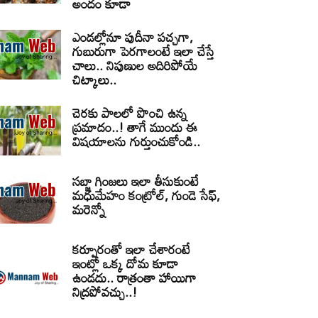
అందం కూడా
ఎండల్లోనూ పుదీనా పచ్చగా,
గుబురుగా పెరగాలంటే ఇలా చేస్తే
చాలు.. నిపుణుల అదిరిపోయే
చిట్కాలు..
చెరకు పాలలో పొంచి ఉన్న
ప్రమాదం..! తాగే ముందు ఈ
విషయాలను గుర్తుంచుకోండి..
సబ్జా గింజలు ఇలా తీసుకుంటే
మధుమేహం కంట్రోల్, గుండె సేఫ్,
మరెన్నో
కర్పూరంతో ఇలా చేశారంటే
ఇంట్లో ఒక్క దోమ కూడా
ఉండదు.. రాత్రంతా హాయిగా
నిద్రపోవచ్చు..!