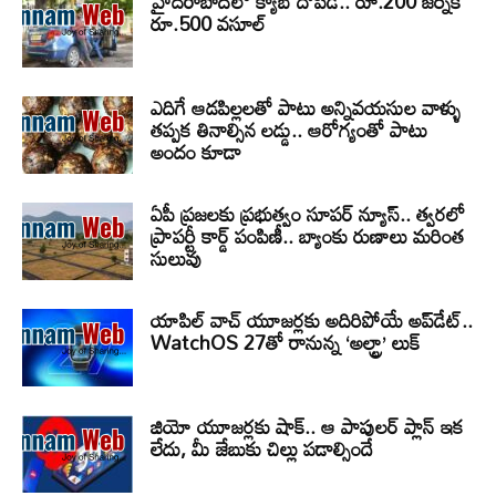
హైదరాబాద్‌లో క్యాబ్‌ దోపిడీ.. రూ.200 జర్నీకి
రూ.500 వసూల్
ఎదిగే ఆడపిల్లలతో పాటు అన్నివయసుల వాళ్ళు
తప్పక తినాల్సిన లడ్డు.. ఆరోగ్యంతో పాటు
అందం కూడా
ఏపీ ప్రజలకు ప్రభుత్వం సూపర్ న్యూస్.. త్వరలో
ప్రాపర్టీ కార్డ్ పంపిణీ.. బ్యాంకు రుణాలు మరింత
సులువు
యాపిల్ వాచ్ యూజర్లకు అదిరిపోయే అప్‌డేట్..
WatchOS 27తో రానున్న ‘అల్ట్రా’ లుక్
జియో యూజర్లకు షాక్.. ఆ పాపులర్ ప్లాన్ ఇక
లేదు, మీ జేబుకు చిల్లు పడాల్సిందే