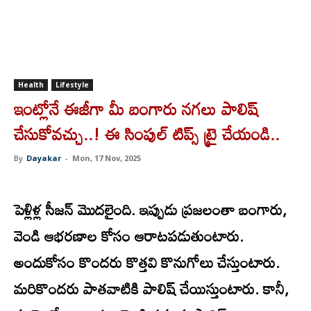
Health
Lifestyle
ఇంట్లోనే ఈజీగా మీ బంగారు నగలు పాలిష్
చేసుకోవచ్చు..! ఈ సింపుల్‌ టిప్స్‌ ట్రై చేయండి..
By
Dayakar
-
Mon, 17 Nov, 2025
పెళ్లిళ్ల సీజన్‌ మొదలైంది. ఇప్పుడు ప్రజలంతా బంగారు,
వెండి ఆభరణాల కోసం ఆరాటపడుతుంటారు.
అందుకోసం కొందరు కొత్తవి కొనుగోలు చేస్తుంటారు.
మరికొందరు పాతవాటికి పాలిష్ చేయిస్తుంటారు. కానీ,