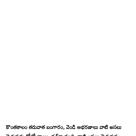
కొంతకాలం తరువాత బంగారం, వెండి ఆభరణాలు వాటి అసలు