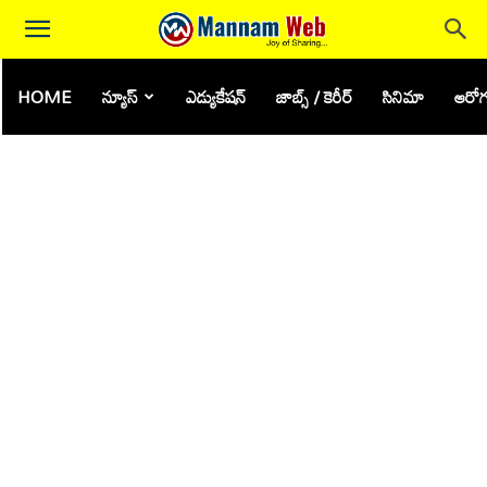
HOME
న్యూస్
ఎడ్యుకేషన్
జాబ్స్ / కెరీర్
సినిమా
ఆరోగ