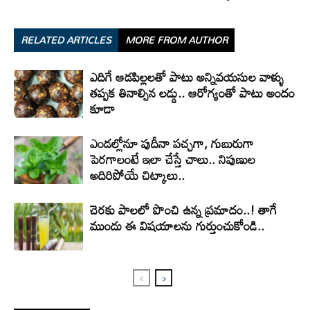
RELATED ARTICLES
MORE FROM AUTHOR
ఎదిగే ఆడపిల్లలతో పాటు అన్నివయసుల వాళ్ళు
తప్పక తినాల్సిన లడ్డు.. ఆరోగ్యంతో పాటు అందం
కూడా
ఎండల్లోనూ పుదీనా పచ్చగా, గుబురుగా
పెరగాలంటే ఇలా చేస్తే చాలు.. నిపుణుల
అదిరిపోయే చిట్కాలు..
చెరకు పాలలో పొంచి ఉన్న ప్రమాదం..! తాగే
ముందు ఈ విషయాలను గుర్తుంచుకోండి..