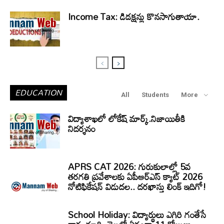
Income Tax: డిడక్షన్లు కొనసాగుతాయా.
EDUCATION
All
Students
More
విద్యాశాఖలో లోకేష్ మార్క్.నిజాయితీకి
నిదర్శనం
APRS CAT 2026: గురుకులాల్లో 5వ
తరగతి ప్రవేశాలకు ఏపీఆర్‌ఎస్‌ క్యాట్‌ 2026
నోటిఫికేషన్‌ విడుదల.. దరఖాస్తు లింక్‌ ఇదిగో!
School Holiday: విద్యార్థులు ఎగిరి గంతేసే