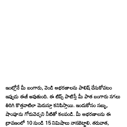
ఇంట్లోనే మీ బంగారు, వెండి ఆభరణాలను పాలిష్ చేసుకోవటం
ఇప్పుడు ఈజీ అవుతుంది. ఈ టిప్స్‌ పాటిస్తే మీ పాత బంగారు నగలు
తిరిగి కొత్తవాటిలా మెరుస్తూ కనిపిస్తాయి. ఇందుకోసం సబ్బు,
షాంపూను గోరువెచ్చని నీటితో కలపండి. మీ ఆభరణాలను ఈ
ద్రావణంలో 10 నుండి 15 నిమిషాలు నానబెట్టాలి. తరువాత,