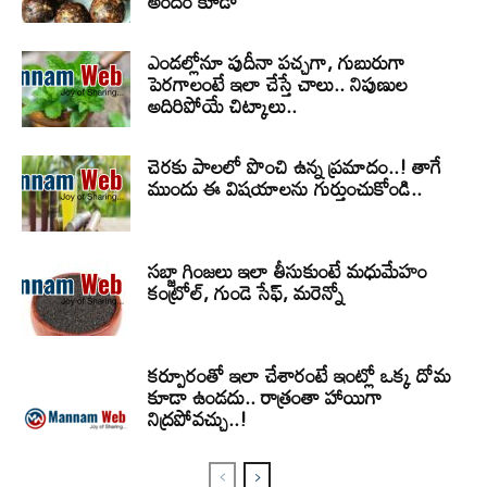
అందం కూడా
ఎండల్లోనూ పుదీనా పచ్చగా, గుబురుగా
పెరగాలంటే ఇలా చేస్తే చాలు.. నిపుణుల
అదిరిపోయే చిట్కాలు..
చెరకు పాలలో పొంచి ఉన్న ప్రమాదం..! తాగే
ముందు ఈ విషయాలను గుర్తుంచుకోండి..
సబ్జా గింజలు ఇలా తీసుకుంటే మధుమేహం
కంట్రోల్, గుండె సేఫ్, మరెన్నో
కర్పూరంతో ఇలా చేశారంటే ఇంట్లో ఒక్క దోమ
కూడా ఉండదు.. రాత్రంతా హాయిగా
నిద్రపోవచ్చు..!