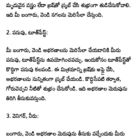
మృదువైన వస్త్రం లేదా బ్రష్‌తో స్క్రబ్ చేసి శుభ్రంగా తుడిచేసుకోవాలి.
ఇది మీ బంగారు, వెండి నగలను మెరిసేలా చేస్తుంది.
2. పసుపు, టూత్‌పేస్ట్:
మీ బంగారు, వెండి ఆభరణాలను మెరిసేలా చేయడానికి మీరు
పసుపు, టూత్‌పేస్ట్‌ను ఉపయోగించవచ్చు. ఇందుకోసం టూత్‌పేస్ట్‌తో
కొద్దిగా పసుపు కలపండి. ఈ మిశ్రమాన్ని బ్రష్‌కు అప్లై చేసి,
ఆభరణాలను సున్నితంగా స్క్రబ్ చేయండి. కొద్దిసేపటి తర్వాత,
గోరువెచ్చని నీటితో శుభ్రం చేసుకోండి. ఇది ఆభరణాల మెరుపును
తిరిగి తీసుకువస్తుంది.
3. వెనిగర్, నీరు:
బంగారు, వెండి ఆభరణాల మెరుపును తీసుకు వచ్చేందుకు మీరు