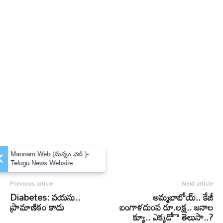
×
Mannam Web (మన్నం వెబ్ )-
Telugu News Website
Previous article
Next article
Diabetes: వయసు..
అమ్మబాబోయ్.. కేజీ
ప్రామాణికం కాదు
బంగాళదుంప రూ.లక్ష.. జనాల
క్యూ.. ఎక్కడోొ తెలుసా..?