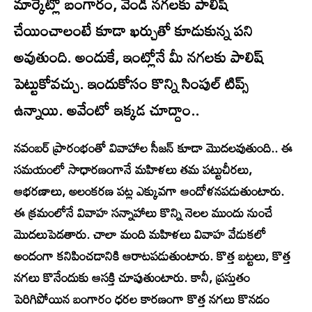
మార్కెట్లో బంగారం, వెండి నగలకు పాలిష్‌
చేయించాలంటే కూడా ఖర్చుతో కూడుకున్న పని
అవుతుంది. అందుకే, ఇంట్లోనే మీ నగలకు పాలిష్‌
పెట్టుకోవచ్చు. ఇందుకోసం కొన్ని సింపుల్‌ టిప్స్‌
ఉన్నాయి. అవేంటో ఇక్కడ చూద్దాం..
నవంబర్ ప్రారంభంతో వివాహాల సీజన్ కూడా మొదలవుతుంది.. ఈ
సమయంలో సాధారణంగానే మహిళలు తమ పట్టుచీరలు,
ఆభరణాలు, అలంకరణ పట్ల ఎక్కువగా ఆందోళనపడుతుంటారు.
ఈ క్రమంలోనే వివాహ సన్నాహాలు కొన్ని నెలల ముందు నుంచే
మొదలుపెడతారు. చాలా మంది మహిళలు వివాహ వేడుకలో
అందంగా కనిపించడానికి ఆరాటపడుతుంటారు. కొత్త బట్టలు, కొత్త
నగలు కొనేందుకు ఆసక్తి చూపుతుంటారు. కానీ, ప్రస్తుతం
పెరిగిపోయిన బంగారం ధరల కారణంగా కొత్త నగలు కొనడం