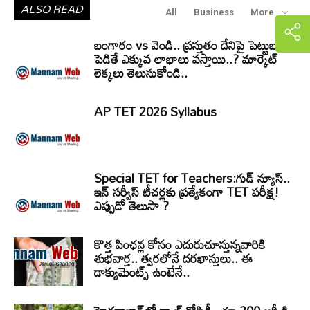
ALSO READ
All
Business
More
బంగారం vs వెండి.. ప్రస్తుతం దేనిపై పెట్టుబడి
పెడితే ఎక్కువ లాభాలు వస్తాయి..? మార్కెట్
లెక్కలు తెలుసుకోండి..
AP TET 2026 Syllabus
Special TET for Teachers:గుడ్ న్యూస్..
ఇన్ సర్వీస్ టీచర్లకు ప్రత్యేకంగా TET పరీక్ష!
ఎప్పుడో తెలుసా ?
కొత్త పింఛన్ల కోసం ఎదురుచూస్తున్నవారికి
శుభవార్త.. త్వరలోనే దరఖాస్తులు.. ఈ
డాక్యుమెంట్స్ ఉంటేనే..