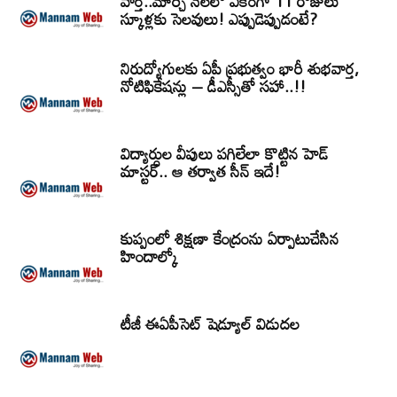
వార్త..మార్చి నెలలో ఏకంగా 11 రోజులు
స్కూళ్లకు సెలవులు! ఎప్పుడెప్పుడంటే?
నిరుద్యోగులకు ఏపీ ప్రభుత్వం భారీ శుభవార్త,
నోటిఫికేషన్లు – డీఎస్సీతో సహా..!!
విద్యార్ధుల వీపులు పగిలేలా కొట్టిన హెడ్
మాస్టర్.. ఆ తర్వాత సీన్‌ ఇదే!
కుప్పంలో శిక్షణా కేంద్రంను ఏర్పాటుచేసిన
హిందాల్కో
టీజీ ఈఏపీసెట్‌ షెడ్యూల్‌ విడుదల