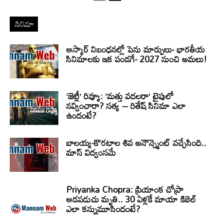
సినిమా
ఆస్కార్ నిబంధనల్లో పెను మార్పులు- భారతీయ
సినిమాలకు ఇక పండగే- 2027 నుంచి అమలు!
‘జెట్లీ’ రివ్యూ: ‘మత్తు వదలరా’ టైపులో
నవ్వించారా? సత్య – రితేష్ సినిమా ఎలా
ఉందంటే?
బాలయ్య-కొరటాల శివ అనౌన్స్మెంట్ వచ్చేసింది..
మాస్ విద్వంసమే
Priyanka Chopra: ప్రియాంక చోప్రా
ఆడపడుచు మృతి.. 30 ఏళ్లకే మాయా కిబెల్
ఎలా కన్నుమూసిందంటే?