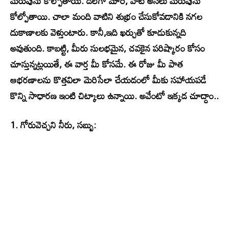
మెరుపును కోల్పోతాయి. డల్‌గా మారి, వాటి అసలు మెరుపును
కోల్పోతాయి. చాలా మంది వాటిని శుభ్రం చేసుకోవడానికి నగల
దుకాణాలకు వెళ్తుంటారు. కానీ,ఇది ఖర్చుతో కూడుకున్నది
అవుతుంది. కాబట్టి, మీరు సులభమైన, చవకైన పరిష్కారం కోసం
చూస్తున్నట్లయితే, ఈ వార్త మీ కోసమే. ఈ రోజు మీ పాత
ఆభరణాలను కొత్తవిలా మెరిసేలా చేయడంలో మీకు సహాయపడే
కొన్ని సాధారణ ఇంటి చిట్కాలు ఉన్నాయి. అవేంటో ఇక్కడ చూద్దాం..
1. గోరువెచ్చని నీరు, సబ్బు: