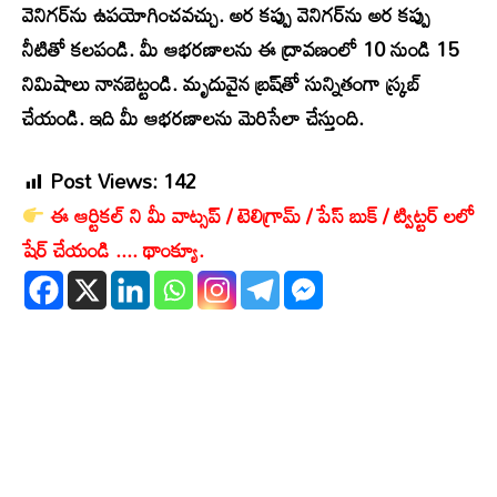
వెనిగర్‌ను ఉపయోగించవచ్చు. అర కప్పు వెనిగర్‌ను అర కప్పు
నీటితో కలపండి. మీ ఆభరణాలను ఈ ద్రావణంలో 10 నుండి 15
నిమిషాలు నానబెట్టండి. మృదువైన బ్రష్‌తో సున్నితంగా స్క్రబ్
చేయండి. ఇది మీ ఆభరణాలను మెరిసేలా చేస్తుంది.
Post Views:
142
ఈ ఆర్టికల్ ని మీ వాట్సప్ / టెలిగ్రామ్ / పేస్ బుక్ / ట్విట్టర్ లలో
షేర్ చేయండి .... థాంక్యూ.