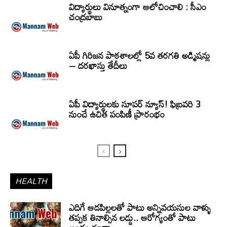
విద్యార్థులు వినూత్నంగా ఆలోచించాలి : సీఎం
చంద్రబాబు
ఏపీ గిరిజన పాఠశాలల్లో 5వ తరగతి అడ్మిషన్లు
– దరఖాస్తు తేదీలు
ఏపీ విద్యార్థులకు సూపర్ న్యూస్! ఫిబ్రవరి 3
నుంచే ఉచిత పంపిణీ ప్రారంభం
HEALTH
ఎదిగే ఆడపిల్లలతో పాటు అన్నివయసుల వాళ్ళు
తప్పక తినాల్సిన లడ్డు.. ఆరోగ్యంతో పాటు